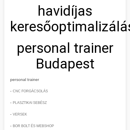
havidíjas
keresőoptimalizálá
personal trainer
Budapest
personal trainer
-
CNC FORGÁCSOLÁS
-
PLASZTIKAI SEBÉSZ
-
VERSEK
-
BOR BOLT ÉS WEBSHOP