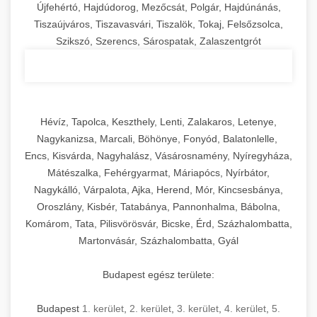
Újfehértó, Hajdúdorog, Mezőcsát, Polgár, Hajdúnánás,
Tiszaújváros, Tiszavasvári, Tiszalök, Tokaj, Felsőzsolca,
Szikszó, Szerencs, Sárospatak, Zalaszentgrót
Hévíz, Tapolca, Keszthely, Lenti, Zalakaros, Letenye,
Nagykanizsa, Marcali, Böhönye, Fonyód, Balatonlelle,
Encs, Kisvárda, Nagyhalász, Vásárosnamény, Nyíregyháza,
Mátészalka, Fehérgyarmat, Máriapócs, Nyírbátor,
Nagykálló, Várpalota, Ajka, Herend, Mór, Kincsesbánya,
Oroszlány, Kisbér, Tatabánya, Pannonhalma, Bábolna,
Komárom, Tata, Pilisvörösvár, Bicske, Érd, Százhalombatta,
Martonvásár, Százhalombatta, Gyál
Budapest egész területe:
Budapest
1. kerület
,
2. kerület
,
3. kerület
,
4. kerület
,
5.