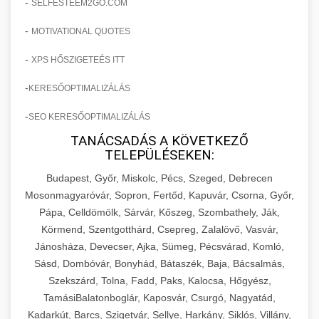
-
SELFESTEEM2GO.COM
-
MOTIVATIONAL QUOTES
-
XPS HŐSZIGETEÉS ITT
-
KERESŐOPTIMALIZÁLÁS
-
SEO KERESŐOPTIMALIZÁLÁS
TANÁCSADÁS A KÖVETKEZŐ
TELEPÜLÉSEKEN:
Budapest, Győr, Miskolc, Pécs, Szeged, Debrecen
Mosonmagyaróvár, Sopron, Fertőd, Kapuvár, Csorna, Győr,
Pápa, Celldömölk, Sárvár, Kőszeg, Szombathely, Ják,
Körmend, Szentgotthárd, Csepreg, Zalalövő, Vasvár,
Jánosháza, Devecser, Ajka, Sümeg, Pécsvárad, Komló,
Sásd, Dombóvár, Bonyhád, Bátaszék, Baja, Bácsalmás,
Szekszárd, Tolna, Fadd, Paks, Kalocsa, Hőgyész,
TamásiBalatonboglár, Kaposvár, Csurgó, Nagyatád,
Kadarkút, Barcs, Szigetvár, Sellye, Harkány, Siklós, Villány,