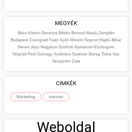
MEGYÉK
Bács-Kiskun
Baranya
Békés
Borsod-Abaúj-Zemplén
Budapest
Csongrád
Fejér
Győr-Moson-Sopron
Hajdú-Bihar
Heves
Jász-Nagykun-Szolnok
Komárom-Esztergom
Nógrád
Pest
Somogy
Szabolcs-Szatmár-Bereg
Tolna
Vas
Veszprém
Zala
CIMKÉK
Marketing
internet
Weboldal