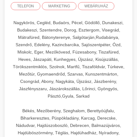
TELEFON
MARKETING
WEBÁRUHÁZ
Nagykörös, Cegléd, Budaörs, Pécel, Gödöllő, Dunakeszi,
Budakeszi, Szentendre, Dorog, Esztergom, Visegrád,
Mátrafüred, Bátonyterenye, Salgótarján,Rudabánya,
Szendrő, Edelény, Kazincbarcika, Sajószentpéter, Ózd,
Miskolc, Eger, Mezőkövesd, Füzesabony, Tiszafüred,
Heves, Jászapáti, Kunhegyes, Újszász, Kisújszállás,
Törökszentmiklós, Szolnok, Martfű, Tiszaföldvár, Túrkeve,
Mezőtúr, Gyomaendrőd, Szarvas, Kunszentmárton,
Csongrád, Abony, Nagykáta, Újszász, Jászberény,
Jászfényszaru, Jászárokszállás, Lőrinci, Gyöngyös,
Pásztó,Gyula, Sarkad
Békés, Mezőberény, Szeghalom, Berettyóújfalu,
Biharkeresztes, Püspökladány, Karcag, Derecske,
Nádudvar, Hajdúszoboszló, Debrecen, Balmazújváros,
Hajdúböszörmény, Téglás, Hajdúhadház, Nyíradony,