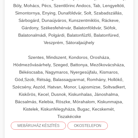
Bóly, Mohács, Pécs, Szentlőrinc Andocs, Tab, Lengyeltóti,
Simontornya, Enying, Dunaföldvár, Solt, Szabadszállás,
Sárbogárd, Dunaújváros, Kunszentmiklós, Ráckeve,
Gárdony, Székesfehérvár, Balatonföldvár, Siófok,
Balatonalmádi, Polgárdi, Balatonfűzfő, Balatonfüred,
Veszprém, Sátoraljaújhely
Szentes, Mindszent, Kondoros, Orosháza,
Hódmezővásárhely, Szeged, Battonya, Mezőkovácsháza,
Békéscsaba, Nagymaros, Nyergesújfalu, Kismaros,
Göd,Szob, Rétság, Balassagyarmat, Romhány, Hollókő,
Szécsény, Aszód, Hatvan, Monor, Lajosmizse, Soltvadkert,
Kiskőrös, Kecel, Dusnok, Kiskunhalas, Jánoshalma,
Bácsalmás, Kelebia, Röszke, Mórahalom, Kiskunmajsa,
Kistelek, Kiskunfélegyháza, Bugac, Kecskemét,
Tiszakécske
WEBÁRUHÁZ KÉSZÍTÉS
OKOSTELEFON