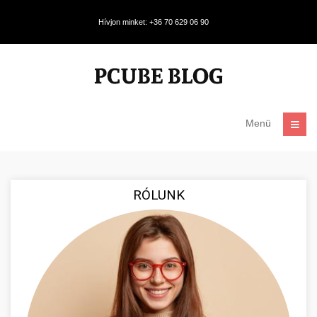
Hívjon minket: +36 70 629 06 90
Menü
RÓLUNK