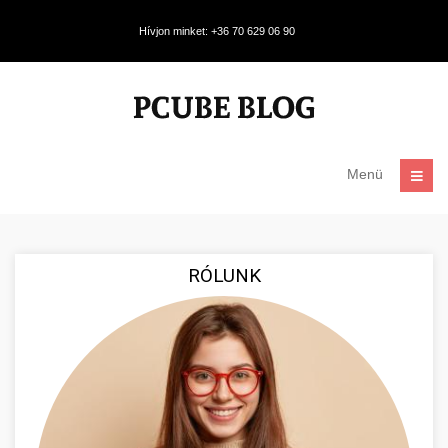
Hívjon minket: +36 70 629 06 90
Menü
RÓLUNK