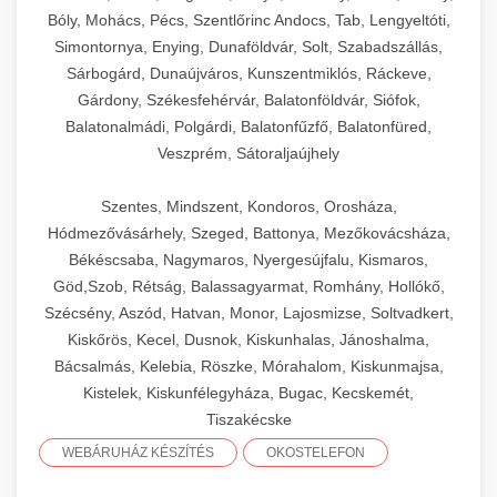
Bóly, Mohács, Pécs, Szentlőrinc Andocs, Tab, Lengyeltóti,
Simontornya, Enying, Dunaföldvár, Solt, Szabadszállás,
Sárbogárd, Dunaújváros, Kunszentmiklós, Ráckeve,
Gárdony, Székesfehérvár, Balatonföldvár, Siófok,
Balatonalmádi, Polgárdi, Balatonfűzfő, Balatonfüred,
Veszprém, Sátoraljaújhely
Szentes, Mindszent, Kondoros, Orosháza,
Hódmezővásárhely, Szeged, Battonya, Mezőkovácsháza,
Békéscsaba, Nagymaros, Nyergesújfalu, Kismaros,
Göd,Szob, Rétság, Balassagyarmat, Romhány, Hollókő,
Szécsény, Aszód, Hatvan, Monor, Lajosmizse, Soltvadkert,
Kiskőrös, Kecel, Dusnok, Kiskunhalas, Jánoshalma,
Bácsalmás, Kelebia, Röszke, Mórahalom, Kiskunmajsa,
Kistelek, Kiskunfélegyháza, Bugac, Kecskemét,
Tiszakécske
WEBÁRUHÁZ KÉSZÍTÉS
OKOSTELEFON