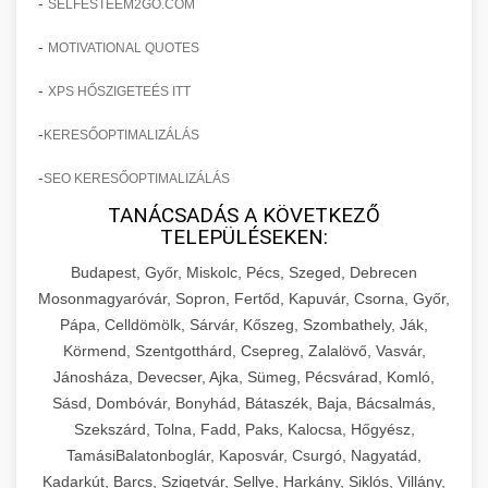
-
SELFESTEEM2GO.COM
-
MOTIVATIONAL QUOTES
-
XPS HŐSZIGETEÉS ITT
-
KERESŐOPTIMALIZÁLÁS
-
SEO KERESŐOPTIMALIZÁLÁS
TANÁCSADÁS A KÖVETKEZŐ
TELEPÜLÉSEKEN:
Budapest, Győr, Miskolc, Pécs, Szeged, Debrecen
Mosonmagyaróvár, Sopron, Fertőd, Kapuvár, Csorna, Győr,
Pápa, Celldömölk, Sárvár, Kőszeg, Szombathely, Ják,
Körmend, Szentgotthárd, Csepreg, Zalalövő, Vasvár,
Jánosháza, Devecser, Ajka, Sümeg, Pécsvárad, Komló,
Sásd, Dombóvár, Bonyhád, Bátaszék, Baja, Bácsalmás,
Szekszárd, Tolna, Fadd, Paks, Kalocsa, Hőgyész,
TamásiBalatonboglár, Kaposvár, Csurgó, Nagyatád,
Kadarkút, Barcs, Szigetvár, Sellye, Harkány, Siklós, Villány,