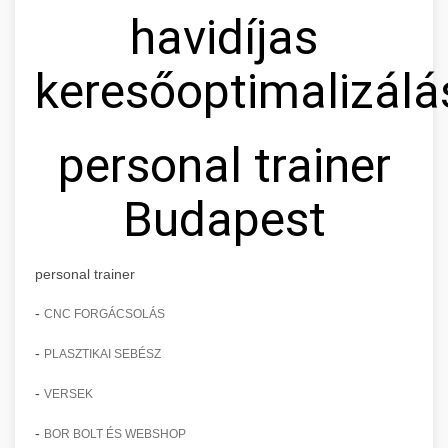
havidíjas
keresőoptimalizálá
personal trainer
Budapest
personal trainer
-
CNC FORGÁCSOLÁS
-
PLASZTIKAI SEBÉSZ
-
VERSEK
-
BOR BOLT ÉS WEBSHOP