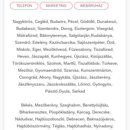
TELEFON
MARKETING
WEBÁRUHÁZ
Nagykörös, Cegléd, Budaörs, Pécel, Gödöllő, Dunakeszi,
Budakeszi, Szentendre, Dorog, Esztergom, Visegrád,
Mátrafüred, Bátonyterenye, Salgótarján,Rudabánya,
Szendrő, Edelény, Kazincbarcika, Sajószentpéter, Ózd,
Miskolc, Eger, Mezőkövesd, Füzesabony, Tiszafüred,
Heves, Jászapáti, Kunhegyes, Újszász, Kisújszállás,
Törökszentmiklós, Szolnok, Martfű, Tiszaföldvár, Túrkeve,
Mezőtúr, Gyomaendrőd, Szarvas, Kunszentmárton,
Csongrád, Abony, Nagykáta, Újszász, Jászberény,
Jászfényszaru, Jászárokszállás, Lőrinci, Gyöngyös,
Pásztó,Gyula, Sarkad
Békés, Mezőberény, Szeghalom, Berettyóújfalu,
Biharkeresztes, Püspökladány, Karcag, Derecske,
Nádudvar, Hajdúszoboszló, Debrecen, Balmazújváros,
Hajdúböszörmény, Téglás, Hajdúhadház, Nyíradony,