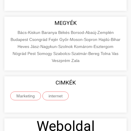
MEGYÉK
Bács-Kiskun
Baranya
Békés
Borsod-Abaúj-Zemplén
Budapest
Csongrád
Fejér
Győr-Moson-Sopron
Hajdú-Bihar
Heves
Jász-Nagykun-Szolnok
Komárom-Esztergom
Nógrád
Pest
Somogy
Szabolcs-Szatmár-Bereg
Tolna
Vas
Veszprém
Zala
CIMKÉK
Marketing
internet
Weboldal