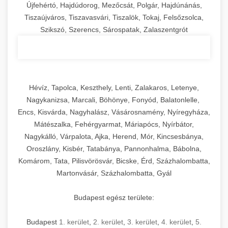
Újfehértó, Hajdúdorog, Mezőcsát, Polgár, Hajdúnánás,
Tiszaújváros, Tiszavasvári, Tiszalök, Tokaj, Felsőzsolca,
Szikszó, Szerencs, Sárospatak, Zalaszentgrót
Hévíz, Tapolca, Keszthely, Lenti, Zalakaros, Letenye,
Nagykanizsa, Marcali, Böhönye, Fonyód, Balatonlelle,
Encs, Kisvárda, Nagyhalász, Vásárosnamény, Nyíregyháza,
Mátészalka, Fehérgyarmat, Máriapócs, Nyírbátor,
Nagykálló, Várpalota, Ajka, Herend, Mór, Kincsesbánya,
Oroszlány, Kisbér, Tatabánya, Pannonhalma, Bábolna,
Komárom, Tata, Pilisvörösvár, Bicske, Érd, Százhalombatta,
Martonvásár, Százhalombatta, Gyál
Budapest egész területe:
Budapest
1. kerület
,
2. kerület
,
3. kerület
,
4. kerület
,
5.