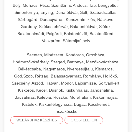
Bóly, Mohács, Pécs, Szentlőrinc Andocs, Tab, Lengyeltóti,
Simontornya, Enying, Dunaföldvár, Solt, Szabadszállás,
Sárbogárd, Dunaújváros, Kunszentmiklós, Ráckeve,
Gárdony, Székesfehérvár, Balatonföldvár, Siófok,
Balatonalmádi, Polgárdi, Balatonfűzfő, Balatonfüred,
Veszprém, Sátoraljaújhely
Szentes, Mindszent, Kondoros, Orosháza,
Hódmezővásárhely, Szeged, Battonya, Mezőkovácsháza,
Békéscsaba, Nagymaros, Nyergesújfalu, Kismaros,
Göd,Szob, Rétság, Balassagyarmat, Romhány, Hollókő,
Szécsény, Aszód, Hatvan, Monor, Lajosmizse, Soltvadkert,
Kiskőrös, Kecel, Dusnok, Kiskunhalas, Jánoshalma,
Bácsalmás, Kelebia, Röszke, Mórahalom, Kiskunmajsa,
Kistelek, Kiskunfélegyháza, Bugac, Kecskemét,
Tiszakécske
WEBÁRUHÁZ KÉSZÍTÉS
OKOSTELEFON