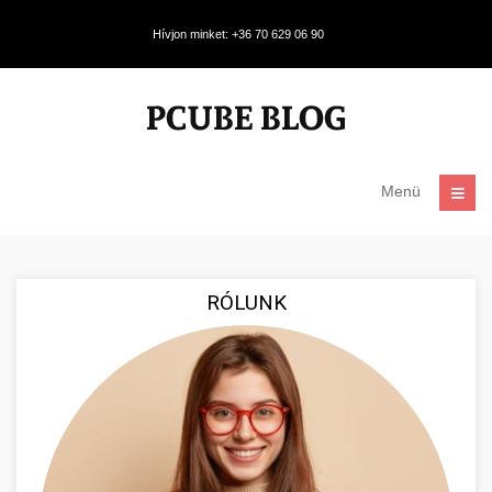
Hívjon minket: +36 70 629 06 90
Menü
RÓLUNK