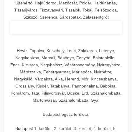
Újfehértó, Hajdúdorog, Mezőcsát, Polgár, Hajdúnánás,
Tiszaújváros, Tiszavasvári, Tiszalök, Tokaj, Felsőzsolca,
Szikszó, Szerencs, Sárospatak, Zalaszentgrót
Hévíz, Tapolca, Keszthely, Lenti, Zalakaros, Letenye,
Nagykanizsa, Marcali, Böhönye, Fonyód, Balatonlelle,
Encs, Kisvárda, Nagyhalász, Vásárosnamény, Nyíregyháza,
Mátészalka, Fehérgyarmat, Máriapócs, Nyírbátor,
Nagykálló, Várpalota, Ajka, Herend, Mór, Kincsesbánya,
Oroszlány, Kisbér, Tatabánya, Pannonhalma, Bábolna,
Komárom, Tata, Pilisvörösvár, Bicske, Érd, Százhalombatta,
Martonvásár, Százhalombatta, Gyál
Budapest egész területe:
Budapest
1. kerület
,
2. kerület
,
3. kerület
,
4. kerület
,
5.