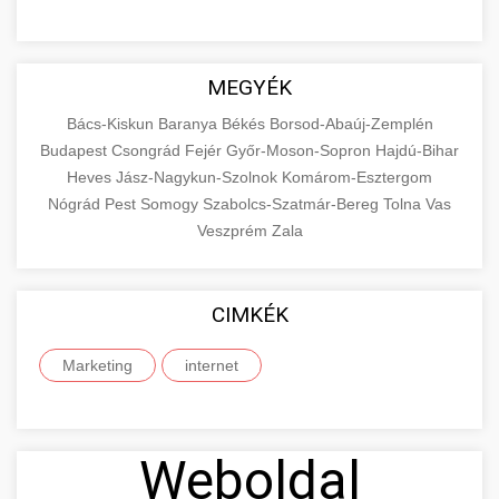
MEGYÉK
Bács-Kiskun
Baranya
Békés
Borsod-Abaúj-Zemplén
Budapest
Csongrád
Fejér
Győr-Moson-Sopron
Hajdú-Bihar
Heves
Jász-Nagykun-Szolnok
Komárom-Esztergom
Nógrád
Pest
Somogy
Szabolcs-Szatmár-Bereg
Tolna
Vas
Veszprém
Zala
CIMKÉK
Marketing
internet
Weboldal