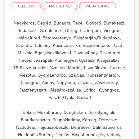
TELEFON
MARKETING
WEBÁRUHÁZ
Nagykörös, Cegléd, Budaörs, Pécel, Gödöllő, Dunakeszi,
Budakeszi, Szentendre, Dorog, Esztergom, Visegrád,
Mátrafüred, Bátonyterenye, Salgótarján,Rudabánya,
Szendrő, Edelény, Kazincbarcika, Sajószentpéter, Ózd,
Miskolc, Eger, Mezőkövesd, Füzesabony, Tiszafüred,
Heves, Jászapáti, Kunhegyes, Újszász, Kisújszállás,
Törökszentmiklós, Szolnok, Martfű, Tiszaföldvár, Túrkeve,
Mezőtúr, Gyomaendrőd, Szarvas, Kunszentmárton,
Csongrád, Abony, Nagykáta, Újszász, Jászberény,
Jászfényszaru, Jászárokszállás, Lőrinci, Gyöngyös,
Pásztó,Gyula, Sarkad
Békés, Mezőberény, Szeghalom, Berettyóújfalu,
Biharkeresztes, Püspökladány, Karcag, Derecske,
Nádudvar, Hajdúszoboszló, Debrecen, Balmazújváros,
Hajdúböszörmény, Téglás, Hajdúhadház, Nyíradony,