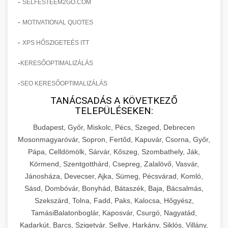
-
SELFESTEEM2GO.COM
-
MOTIVATIONAL QUOTES
-
XPS HŐSZIGETEÉS ITT
-
KERESŐOPTIMALIZÁLÁS
-
SEO KERESŐOPTIMALIZÁLÁS
TANÁCSADÁS A KÖVETKEZŐ
TELEPÜLÉSEKEN:
Budapest, Győr, Miskolc, Pécs, Szeged, Debrecen
Mosonmagyaróvár, Sopron, Fertőd, Kapuvár, Csorna, Győr,
Pápa, Celldömölk, Sárvár, Kőszeg, Szombathely, Ják,
Körmend, Szentgotthárd, Csepreg, Zalalövő, Vasvár,
Jánosháza, Devecser, Ajka, Sümeg, Pécsvárad, Komló,
Sásd, Dombóvár, Bonyhád, Bátaszék, Baja, Bácsalmás,
Szekszárd, Tolna, Fadd, Paks, Kalocsa, Hőgyész,
TamásiBalatonboglár, Kaposvár, Csurgó, Nagyatád,
Kadarkút, Barcs, Szigetvár, Sellye, Harkány, Siklós, Villány,