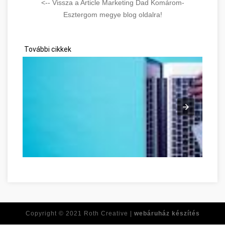
<-- Vissza a Article Marketing Dad Komárom-
Esztergom megye blog oldalra!
További cikkek
Ne feledje ezeket a tippeket, amikor online vásárol! Komáro
Copyright © 2021
Roth Creative |
webáruház készítés