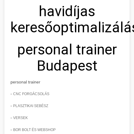
havidíjas
keresőoptimalizálá
personal trainer
Budapest
personal trainer
-
CNC FORGÁCSOLÁS
-
PLASZTIKAI SEBÉSZ
-
VERSEK
-
BOR BOLT ÉS WEBSHOP