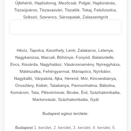
Újfehértó, Hajdúdorog, Mezőcsát, Polgár, Hajdúnánás,
Tiszaújváros, Tiszavasvári, Tiszalök, Tokaj, Felsőzsolca,
Szikszó, Szerencs, Sárospatak, Zalaszentgrót
Hévíz, Tapolca, Keszthely, Lenti, Zalakaros, Letenye,
Nagykanizsa, Marcali, Böhönye, Fonyód, Balatonlelle,
Encs, Kisvárda, Nagyhalász, Vásárosnamény, Nyíregyháza,
Mátészalka, Fehérgyarmat, Máriapócs, Nyírbátor,
Nagykálló, Várpalota, Ajka, Herend, Mór, Kincsesbánya,
Oroszlány, Kisbér, Tatabánya, Pannonhalma, Bábolna,
Komárom, Tata, Pilisvörösvár, Bicske, Érd, Százhalombatta,
Martonvásár, Százhalombatta, Gyál
Budapest egész területe:
Budapest
1. kerület
,
2. kerület
,
3. kerület
,
4. kerület
,
5.