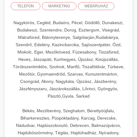
TELEFON
MARKETING
WEBÁRUHÁZ
Nagykörös, Cegléd, Budaörs, Pécel, Gödöllő, Dunakeszi,
Budakeszi, Szentendre, Dorog, Esztergom, Visegrád,
Mátrafüred, Bátonyterenye, Salgótarján,Rudabánya,
Szendrő, Edelény, Kazincbarcika, Sajószentpéter, Ózd,
Miskolc, Eger, Mezőkövesd, Füzesabony, Tiszafüred,
Heves, Jászapáti, Kunhegyes, Újszász, Kisújszállás,
Törökszentmiklós, Szolnok, Martfű, Tiszaföldvár, Túrkeve,
Mezőtúr, Gyomaendrőd, Szarvas, Kunszentmárton,
Csongrád, Abony, Nagykáta, Újszász, Jászberény,
Jászfényszaru, Jászárokszállás, Lőrinci, Gyöngyös,
Pásztó,Gyula, Sarkad
Békés, Mezőberény, Szeghalom, Berettyóújfalu,
Biharkeresztes, Püspökladány, Karcag, Derecske,
Nádudvar, Hajdúszoboszló, Debrecen, Balmazújváros,
Hajdúböszörmény, Téglás, Hajdúhadház, Nyíradony,