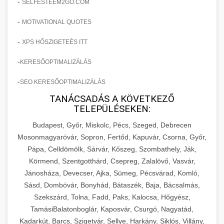
-
SELFESTEEM2GO.COM
-
MOTIVATIONAL QUOTES
-
XPS HŐSZIGETEÉS ITT
-
KERESŐOPTIMALIZÁLÁS
-
SEO KERESŐOPTIMALIZÁLÁS
TANÁCSADÁS A KÖVETKEZŐ
TELEPÜLÉSEKEN:
Budapest, Győr, Miskolc, Pécs, Szeged, Debrecen
Mosonmagyaróvár, Sopron, Fertőd, Kapuvár, Csorna, Győr,
Pápa, Celldömölk, Sárvár, Kőszeg, Szombathely, Ják,
Körmend, Szentgotthárd, Csepreg, Zalalövő, Vasvár,
Jánosháza, Devecser, Ajka, Sümeg, Pécsvárad, Komló,
Sásd, Dombóvár, Bonyhád, Bátaszék, Baja, Bácsalmás,
Szekszárd, Tolna, Fadd, Paks, Kalocsa, Hőgyész,
TamásiBalatonboglár, Kaposvár, Csurgó, Nagyatád,
Kadarkút, Barcs, Szigetvár, Sellye, Harkány, Siklós, Villány,