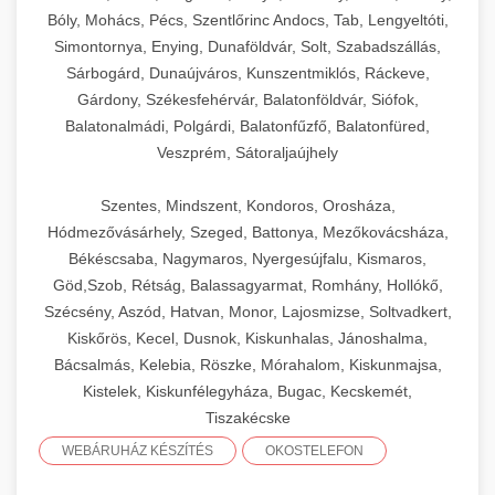
Bóly, Mohács, Pécs, Szentlőrinc Andocs, Tab, Lengyeltóti,
Simontornya, Enying, Dunaföldvár, Solt, Szabadszállás,
Sárbogárd, Dunaújváros, Kunszentmiklós, Ráckeve,
Gárdony, Székesfehérvár, Balatonföldvár, Siófok,
Balatonalmádi, Polgárdi, Balatonfűzfő, Balatonfüred,
Veszprém, Sátoraljaújhely
Szentes, Mindszent, Kondoros, Orosháza,
Hódmezővásárhely, Szeged, Battonya, Mezőkovácsháza,
Békéscsaba, Nagymaros, Nyergesújfalu, Kismaros,
Göd,Szob, Rétság, Balassagyarmat, Romhány, Hollókő,
Szécsény, Aszód, Hatvan, Monor, Lajosmizse, Soltvadkert,
Kiskőrös, Kecel, Dusnok, Kiskunhalas, Jánoshalma,
Bácsalmás, Kelebia, Röszke, Mórahalom, Kiskunmajsa,
Kistelek, Kiskunfélegyháza, Bugac, Kecskemét,
Tiszakécske
WEBÁRUHÁZ KÉSZÍTÉS
OKOSTELEFON