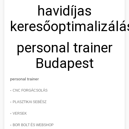
havidíjas
keresőoptimalizálá
personal trainer
Budapest
personal trainer
-
CNC FORGÁCSOLÁS
-
PLASZTIKAI SEBÉSZ
-
VERSEK
-
BOR BOLT ÉS WEBSHOP