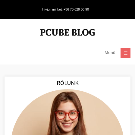
Hívjon minket: +36 70 629 06 90
Menü
RÓLUNK