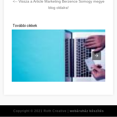
<-- Vissza a Article Marketing Berzence Somogy megye
blog oldalra!
További cikkek
Ne feledje ezeket a tippeket, amikor online vásárol! Somogy m
Copyright © 2021
Roth Creative |
webáruház készítés