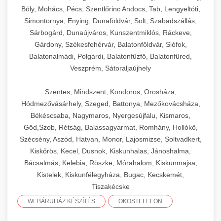
Bóly, Mohács, Pécs, Szentlőrinc Andocs, Tab, Lengyeltóti,
Simontornya, Enying, Dunaföldvár, Solt, Szabadszállás,
Sárbogárd, Dunaújváros, Kunszentmiklós, Ráckeve,
Gárdony, Székesfehérvár, Balatonföldvár, Siófok,
Balatonalmádi, Polgárdi, Balatonfűzfő, Balatonfüred,
Veszprém, Sátoraljaújhely
Szentes, Mindszent, Kondoros, Orosháza,
Hódmezővásárhely, Szeged, Battonya, Mezőkovácsháza,
Békéscsaba, Nagymaros, Nyergesújfalu, Kismaros,
Göd,Szob, Rétság, Balassagyarmat, Romhány, Hollókő,
Szécsény, Aszód, Hatvan, Monor, Lajosmizse, Soltvadkert,
Kiskőrös, Kecel, Dusnok, Kiskunhalas, Jánoshalma,
Bácsalmás, Kelebia, Röszke, Mórahalom, Kiskunmajsa,
Kistelek, Kiskunfélegyháza, Bugac, Kecskemét,
Tiszakécske
WEBÁRUHÁZ KÉSZÍTÉS
OKOSTELEFON