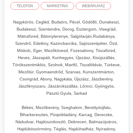
TELEFON
MARKETING
WEBÁRUHÁZ
Nagykörös, Cegléd, Budaörs, Pécel, Gödöllő, Dunakeszi,
Budakeszi, Szentendre, Dorog, Esztergom, Visegrád,
Mátrafüred, Bátonyterenye, Salgótarján,Rudabánya,
Szendrő, Edelény, Kazincbarcika, Sajószentpéter, Ózd,
Miskolc, Eger, Mezőkövesd, Füzesabony, Tiszafüred,
Heves, Jászapáti, Kunhegyes, Újszász, Kisújszállás,
Törökszentmiklós, Szolnok, Martfű, Tiszaföldvár, Túrkeve,
Mezőtúr, Gyomaendrőd, Szarvas, Kunszentmárton,
Csongrád, Abony, Nagykáta, Újszász, Jászberény,
Jászfényszaru, Jászárokszállás, Lőrinci, Gyöngyös,
Pásztó,Gyula, Sarkad
Békés, Mezőberény, Szeghalom, Berettyóújfalu,
Biharkeresztes, Püspökladány, Karcag, Derecske,
Nádudvar, Hajdúszoboszló, Debrecen, Balmazújváros,
Hajdúböszörmény, Téglás, Hajdúhadház, Nyíradony,