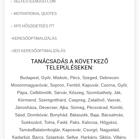
-
SELFESTEEM2GO.COM
-
MOTIVATIONAL QUOTES
-
XPS HŐSZIGETEÉS ITT
-
KERESŐOPTIMALIZÁLÁS
-
SEO KERESŐOPTIMALIZÁLÁS
TANÁCSADÁS A KÖVETKEZŐ
TELEPÜLÉSEKEN:
Budapest, Győr, Miskolc, Pécs, Szeged, Debrecen
Mosonmagyaróvár, Sopron, Fertőd, Kapuvár, Csorna, Győr,
Pápa, Celldömölk, Sárvár, Kőszeg, Szombathely, Ják,
Körmend, Szentgotthárd, Csepreg, Zalalövő, Vasvár,
Jánosháza, Devecser, Ajka, Sümeg, Pécsvárad, Komló,
Sásd, Dombóvár, Bonyhád, Bátaszék, Baja, Bácsalmás,
Szekszárd, Tolna, Fadd, Paks, Kalocsa, Hőgyész,
TamásiBalatonboglár, Kaposvár, Csurgó, Nagyatád,
Kadarkút, Barcs, Szigetvár, Sellye, Harkány, Siklós, Villány,