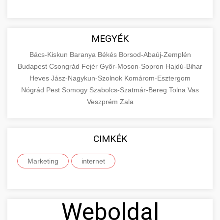
MEGYÉK
Bács-Kiskun
Baranya
Békés
Borsod-Abaúj-Zemplén
Budapest
Csongrád
Fejér
Győr-Moson-Sopron
Hajdú-Bihar
Heves
Jász-Nagykun-Szolnok
Komárom-Esztergom
Nógrád
Pest
Somogy
Szabolcs-Szatmár-Bereg
Tolna
Vas
Veszprém
Zala
CIMKÉK
Marketing
internet
Weboldal