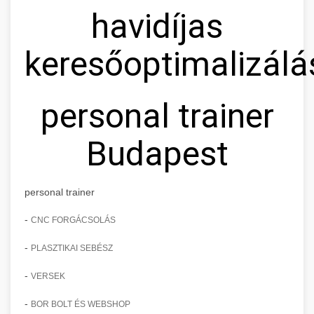
havidíjas
keresőoptimalizálá
personal trainer
Budapest
personal trainer
-
CNC FORGÁCSOLÁS
-
PLASZTIKAI SEBÉSZ
-
VERSEK
-
BOR BOLT ÉS WEBSHOP