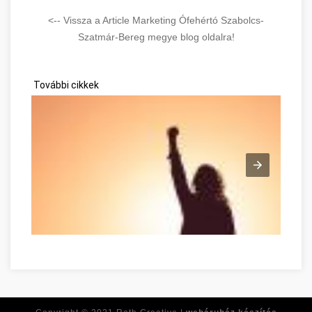
<-- Vissza a Article Marketing Ófehértó Szabolcs-
Szatmár-Bereg megye blog oldalra!
További cikkek
Tirer le meilleur de vous-même dès maintenant Szabolcs-Sz