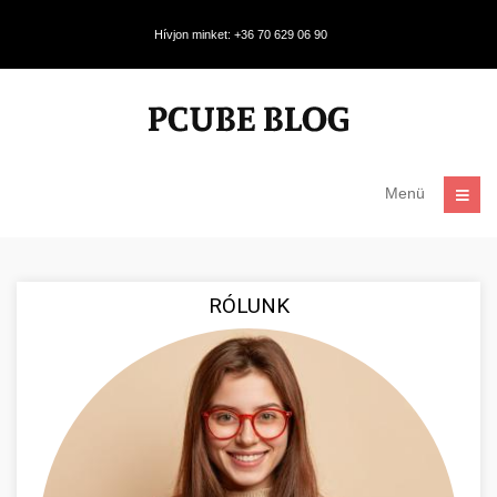
Hívjon minket: +36 70 629 06 90
Menü
RÓLUNK