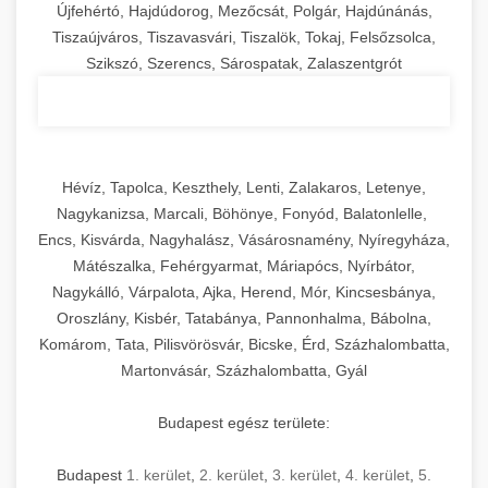
Újfehértó, Hajdúdorog, Mezőcsát, Polgár, Hajdúnánás,
Tiszaújváros, Tiszavasvári, Tiszalök, Tokaj, Felsőzsolca,
Szikszó, Szerencs, Sárospatak, Zalaszentgrót
Hévíz, Tapolca, Keszthely, Lenti, Zalakaros, Letenye,
Nagykanizsa, Marcali, Böhönye, Fonyód, Balatonlelle,
Encs, Kisvárda, Nagyhalász, Vásárosnamény, Nyíregyháza,
Mátészalka, Fehérgyarmat, Máriapócs, Nyírbátor,
Nagykálló, Várpalota, Ajka, Herend, Mór, Kincsesbánya,
Oroszlány, Kisbér, Tatabánya, Pannonhalma, Bábolna,
Komárom, Tata, Pilisvörösvár, Bicske, Érd, Százhalombatta,
Martonvásár, Százhalombatta, Gyál
Budapest egész területe:
Budapest
1. kerület
,
2. kerület
,
3. kerület
,
4. kerület
,
5.