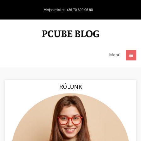
Hívjon minket: +36 70 629 06 90
Menü
RÓLUNK