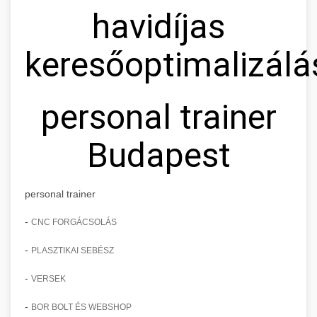
havidíjas
keresőoptimalizálá
personal trainer
Budapest
personal trainer
-
CNC FORGÁCSOLÁS
-
PLASZTIKAI SEBÉSZ
-
VERSEK
-
BOR BOLT ÉS WEBSHOP