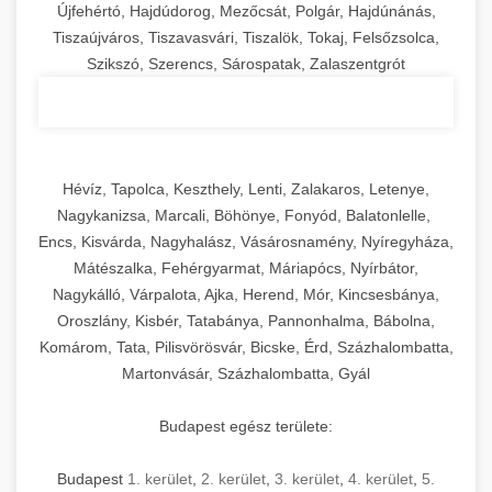
Újfehértó, Hajdúdorog, Mezőcsát, Polgár, Hajdúnánás,
Tiszaújváros, Tiszavasvári, Tiszalök, Tokaj, Felsőzsolca,
Szikszó, Szerencs, Sárospatak, Zalaszentgrót
Hévíz, Tapolca, Keszthely, Lenti, Zalakaros, Letenye,
Nagykanizsa, Marcali, Böhönye, Fonyód, Balatonlelle,
Encs, Kisvárda, Nagyhalász, Vásárosnamény, Nyíregyháza,
Mátészalka, Fehérgyarmat, Máriapócs, Nyírbátor,
Nagykálló, Várpalota, Ajka, Herend, Mór, Kincsesbánya,
Oroszlány, Kisbér, Tatabánya, Pannonhalma, Bábolna,
Komárom, Tata, Pilisvörösvár, Bicske, Érd, Százhalombatta,
Martonvásár, Százhalombatta, Gyál
Budapest egész területe:
Budapest
1. kerület
,
2. kerület
,
3. kerület
,
4. kerület
,
5.