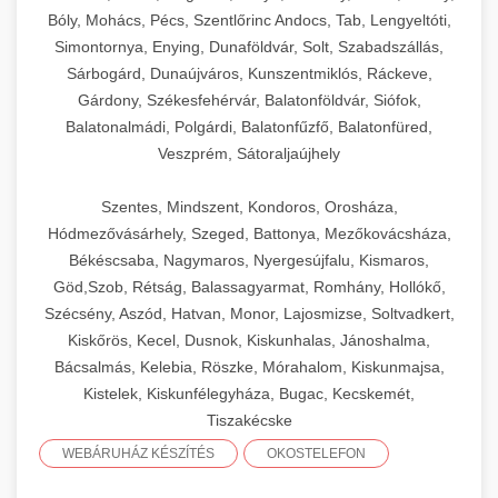
Bóly, Mohács, Pécs, Szentlőrinc Andocs, Tab, Lengyeltóti,
Simontornya, Enying, Dunaföldvár, Solt, Szabadszállás,
Sárbogárd, Dunaújváros, Kunszentmiklós, Ráckeve,
Gárdony, Székesfehérvár, Balatonföldvár, Siófok,
Balatonalmádi, Polgárdi, Balatonfűzfő, Balatonfüred,
Veszprém, Sátoraljaújhely
Szentes, Mindszent, Kondoros, Orosháza,
Hódmezővásárhely, Szeged, Battonya, Mezőkovácsháza,
Békéscsaba, Nagymaros, Nyergesújfalu, Kismaros,
Göd,Szob, Rétság, Balassagyarmat, Romhány, Hollókő,
Szécsény, Aszód, Hatvan, Monor, Lajosmizse, Soltvadkert,
Kiskőrös, Kecel, Dusnok, Kiskunhalas, Jánoshalma,
Bácsalmás, Kelebia, Röszke, Mórahalom, Kiskunmajsa,
Kistelek, Kiskunfélegyháza, Bugac, Kecskemét,
Tiszakécske
WEBÁRUHÁZ KÉSZÍTÉS
OKOSTELEFON