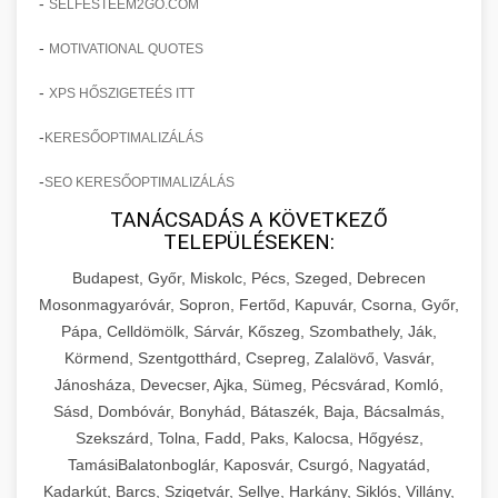
-
SELFESTEEM2GO.COM
-
MOTIVATIONAL QUOTES
-
XPS HŐSZIGETEÉS ITT
-
KERESŐOPTIMALIZÁLÁS
-
SEO KERESŐOPTIMALIZÁLÁS
TANÁCSADÁS A KÖVETKEZŐ
TELEPÜLÉSEKEN:
Budapest, Győr, Miskolc, Pécs, Szeged, Debrecen
Mosonmagyaróvár, Sopron, Fertőd, Kapuvár, Csorna, Győr,
Pápa, Celldömölk, Sárvár, Kőszeg, Szombathely, Ják,
Körmend, Szentgotthárd, Csepreg, Zalalövő, Vasvár,
Jánosháza, Devecser, Ajka, Sümeg, Pécsvárad, Komló,
Sásd, Dombóvár, Bonyhád, Bátaszék, Baja, Bácsalmás,
Szekszárd, Tolna, Fadd, Paks, Kalocsa, Hőgyész,
TamásiBalatonboglár, Kaposvár, Csurgó, Nagyatád,
Kadarkút, Barcs, Szigetvár, Sellye, Harkány, Siklós, Villány,