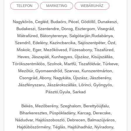
TELEFON
MARKETING
WEBÁRUHÁZ
Nagykörös, Cegléd, Budaörs, Pécel, Gödöllő, Dunakeszi,
Budakeszi, Szentendre, Dorog, Esztergom, Visegrád,
Mátrafüred, Bátonyterenye, Salgótarján,Rudabánya,
Szendrő, Edelény, Kazincbarcika, Sajószentpéter, Ózd,
Miskolc, Eger, Mezőkövesd, Füzesabony, Tiszafüred,
Heves, Jászapáti, Kunhegyes, Újszász, Kisújszállás,
Törökszentmiklós, Szolnok, Martfű, Tiszaföldvár, Túrkeve,
Mezőtúr, Gyomaendrőd, Szarvas, Kunszentmárton,
Csongrád, Abony, Nagykáta, Újszász, Jászberény,
Jászfényszaru, Jászárokszállás, Lőrinci, Gyöngyös,
Pásztó,Gyula, Sarkad
Békés, Mezőberény, Szeghalom, Berettyóújfalu,
Biharkeresztes, Püspökladány, Karcag, Derecske,
Nádudvar, Hajdúszoboszló, Debrecen, Balmazújváros,
Hajdúböszörmény, Téglás, Hajdúhadház, Nyíradony,