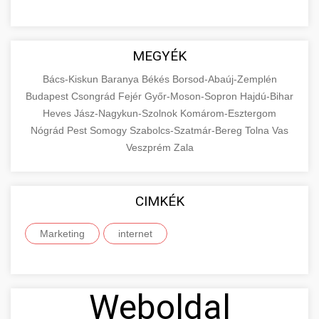
MEGYÉK
Bács-Kiskun
Baranya
Békés
Borsod-Abaúj-Zemplén
Budapest
Csongrád
Fejér
Győr-Moson-Sopron
Hajdú-Bihar
Heves
Jász-Nagykun-Szolnok
Komárom-Esztergom
Nógrád
Pest
Somogy
Szabolcs-Szatmár-Bereg
Tolna
Vas
Veszprém
Zala
CIMKÉK
Marketing
internet
Weboldal