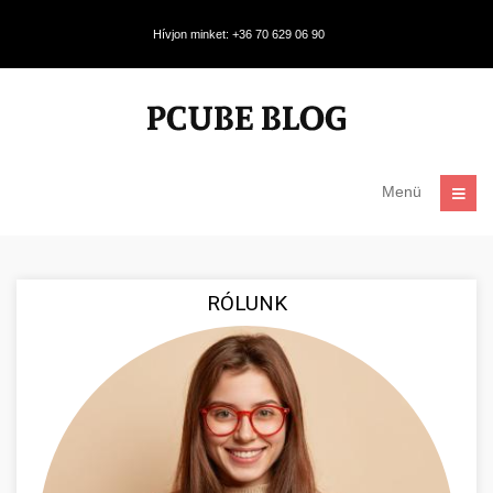
Hívjon minket: +36 70 629 06 90
Menü
RÓLUNK