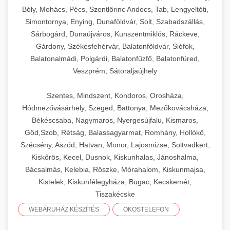
Bóly, Mohács, Pécs, Szentlőrinc Andocs, Tab, Lengyeltóti,
Simontornya, Enying, Dunaföldvár, Solt, Szabadszállás,
Sárbogárd, Dunaújváros, Kunszentmiklós, Ráckeve,
Gárdony, Székesfehérvár, Balatonföldvár, Siófok,
Balatonalmádi, Polgárdi, Balatonfűzfő, Balatonfüred,
Veszprém, Sátoraljaújhely
Szentes, Mindszent, Kondoros, Orosháza,
Hódmezővásárhely, Szeged, Battonya, Mezőkovácsháza,
Békéscsaba, Nagymaros, Nyergesújfalu, Kismaros,
Göd,Szob, Rétság, Balassagyarmat, Romhány, Hollókő,
Szécsény, Aszód, Hatvan, Monor, Lajosmizse, Soltvadkert,
Kiskőrös, Kecel, Dusnok, Kiskunhalas, Jánoshalma,
Bácsalmás, Kelebia, Röszke, Mórahalom, Kiskunmajsa,
Kistelek, Kiskunfélegyháza, Bugac, Kecskemét,
Tiszakécske
WEBÁRUHÁZ KÉSZÍTÉS
OKOSTELEFON