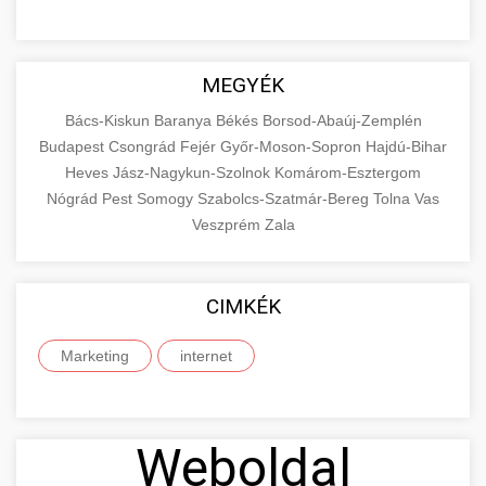
MEGYÉK
Bács-Kiskun
Baranya
Békés
Borsod-Abaúj-Zemplén
Budapest
Csongrád
Fejér
Győr-Moson-Sopron
Hajdú-Bihar
Heves
Jász-Nagykun-Szolnok
Komárom-Esztergom
Nógrád
Pest
Somogy
Szabolcs-Szatmár-Bereg
Tolna
Vas
Veszprém
Zala
CIMKÉK
Marketing
internet
Weboldal