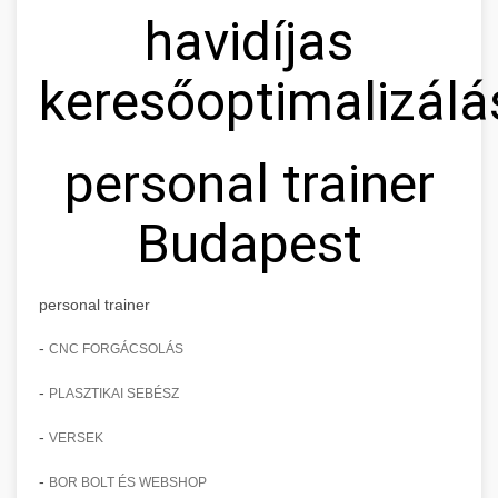
havidíjas
keresőoptimalizálá
personal trainer
Budapest
personal trainer
-
CNC FORGÁCSOLÁS
-
PLASZTIKAI SEBÉSZ
-
VERSEK
-
BOR BOLT ÉS WEBSHOP