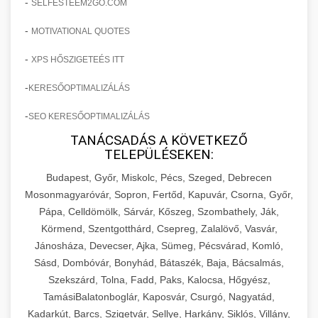
-
SELFESTEEM2GO.COM
-
MOTIVATIONAL QUOTES
-
XPS HŐSZIGETEÉS ITT
-
KERESŐOPTIMALIZÁLÁS
-
SEO KERESŐOPTIMALIZÁLÁS
TANÁCSADÁS A KÖVETKEZŐ
TELEPÜLÉSEKEN:
Budapest, Győr, Miskolc, Pécs, Szeged, Debrecen
Mosonmagyaróvár, Sopron, Fertőd, Kapuvár, Csorna, Győr,
Pápa, Celldömölk, Sárvár, Kőszeg, Szombathely, Ják,
Körmend, Szentgotthárd, Csepreg, Zalalövő, Vasvár,
Jánosháza, Devecser, Ajka, Sümeg, Pécsvárad, Komló,
Sásd, Dombóvár, Bonyhád, Bátaszék, Baja, Bácsalmás,
Szekszárd, Tolna, Fadd, Paks, Kalocsa, Hőgyész,
TamásiBalatonboglár, Kaposvár, Csurgó, Nagyatád,
Kadarkút, Barcs, Szigetvár, Sellye, Harkány, Siklós, Villány,