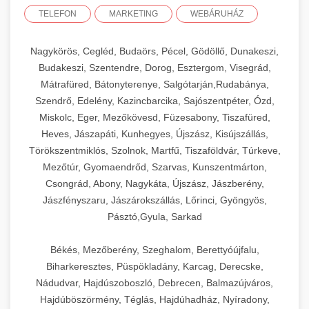
TELEFON
MARKETING
WEBÁRUHÁZ
Nagykörös, Cegléd, Budaörs, Pécel, Gödöllő, Dunakeszi,
Budakeszi, Szentendre, Dorog, Esztergom, Visegrád,
Mátrafüred, Bátonyterenye, Salgótarján,Rudabánya,
Szendrő, Edelény, Kazincbarcika, Sajószentpéter, Ózd,
Miskolc, Eger, Mezőkövesd, Füzesabony, Tiszafüred,
Heves, Jászapáti, Kunhegyes, Újszász, Kisújszállás,
Törökszentmiklós, Szolnok, Martfű, Tiszaföldvár, Túrkeve,
Mezőtúr, Gyomaendrőd, Szarvas, Kunszentmárton,
Csongrád, Abony, Nagykáta, Újszász, Jászberény,
Jászfényszaru, Jászárokszállás, Lőrinci, Gyöngyös,
Pásztó,Gyula, Sarkad
Békés, Mezőberény, Szeghalom, Berettyóújfalu,
Biharkeresztes, Püspökladány, Karcag, Derecske,
Nádudvar, Hajdúszoboszló, Debrecen, Balmazújváros,
Hajdúböszörmény, Téglás, Hajdúhadház, Nyíradony,