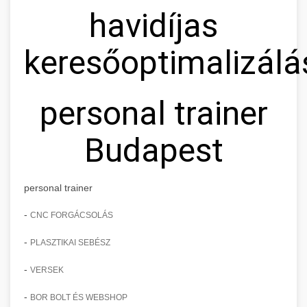
havidíjas
keresőoptimalizálá
personal trainer
Budapest
personal trainer
-
CNC FORGÁCSOLÁS
-
PLASZTIKAI SEBÉSZ
-
VERSEK
-
BOR BOLT ÉS WEBSHOP