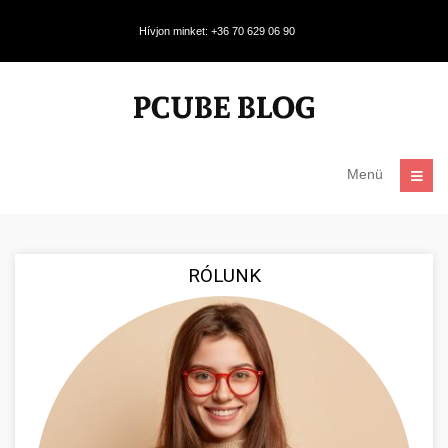
Hívjon minket: +36 70 629 06 90
Menü
RÓLUNK