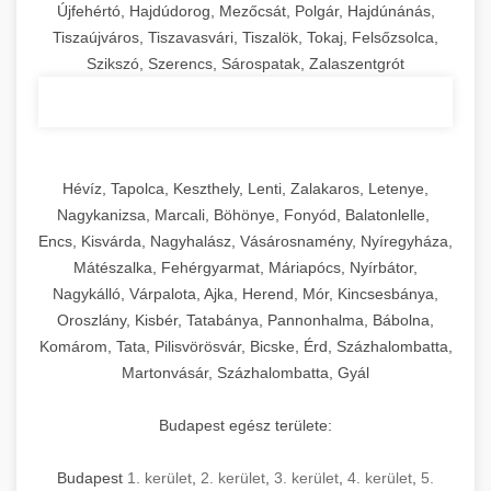
Újfehértó, Hajdúdorog, Mezőcsát, Polgár, Hajdúnánás,
Tiszaújváros, Tiszavasvári, Tiszalök, Tokaj, Felsőzsolca,
Szikszó, Szerencs, Sárospatak, Zalaszentgrót
Hévíz, Tapolca, Keszthely, Lenti, Zalakaros, Letenye,
Nagykanizsa, Marcali, Böhönye, Fonyód, Balatonlelle,
Encs, Kisvárda, Nagyhalász, Vásárosnamény, Nyíregyháza,
Mátészalka, Fehérgyarmat, Máriapócs, Nyírbátor,
Nagykálló, Várpalota, Ajka, Herend, Mór, Kincsesbánya,
Oroszlány, Kisbér, Tatabánya, Pannonhalma, Bábolna,
Komárom, Tata, Pilisvörösvár, Bicske, Érd, Százhalombatta,
Martonvásár, Százhalombatta, Gyál
Budapest egész területe:
Budapest
1. kerület
,
2. kerület
,
3. kerület
,
4. kerület
,
5.