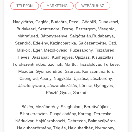
TELEFON
MARKETING
WEBÁRUHÁZ
Nagykörös, Cegléd, Budaörs, Pécel, Gödöllő, Dunakeszi,
Budakeszi, Szentendre, Dorog, Esztergom, Visegrád,
Mátrafüred, Bátonyterenye, Salgótarján,Rudabánya,
Szendrő, Edelény, Kazincbarcika, Sajószentpéter, Ózd,
Miskolc, Eger, Mezőkövesd, Füzesabony, Tiszafüred,
Heves, Jászapáti, Kunhegyes, Újszász, Kisújszállás,
Törökszentmiklós, Szolnok, Martfű, Tiszaföldvár, Túrkeve,
Mezőtúr, Gyomaendrőd, Szarvas, Kunszentmárton,
Csongrád, Abony, Nagykáta, Újszász, Jászberény,
Jászfényszaru, Jászárokszállás, Lőrinci, Gyöngyös,
Pásztó,Gyula, Sarkad
Békés, Mezőberény, Szeghalom, Berettyóújfalu,
Biharkeresztes, Püspökladány, Karcag, Derecske,
Nádudvar, Hajdúszoboszló, Debrecen, Balmazújváros,
Hajdúböszörmény, Téglás, Hajdúhadház, Nyíradony,