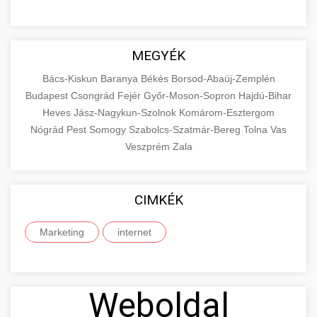
MEGYÉK
Bács-Kiskun
Baranya
Békés
Borsod-Abaúj-Zemplén
Budapest
Csongrád
Fejér
Győr-Moson-Sopron
Hajdú-Bihar
Heves
Jász-Nagykun-Szolnok
Komárom-Esztergom
Nógrád
Pest
Somogy
Szabolcs-Szatmár-Bereg
Tolna
Vas
Veszprém
Zala
CIMKÉK
Marketing
internet
Weboldal