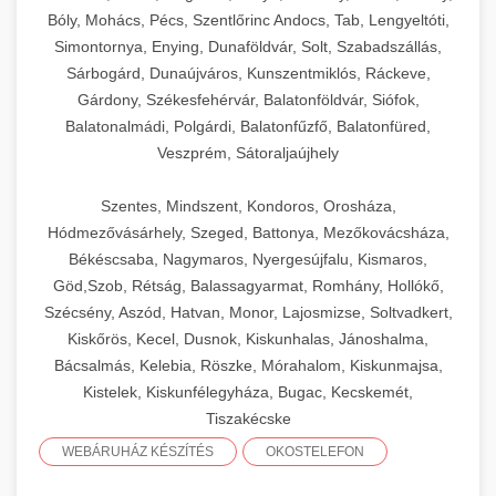
Bóly, Mohács, Pécs, Szentlőrinc Andocs, Tab, Lengyeltóti,
Simontornya, Enying, Dunaföldvár, Solt, Szabadszállás,
Sárbogárd, Dunaújváros, Kunszentmiklós, Ráckeve,
Gárdony, Székesfehérvár, Balatonföldvár, Siófok,
Balatonalmádi, Polgárdi, Balatonfűzfő, Balatonfüred,
Veszprém, Sátoraljaújhely
Szentes, Mindszent, Kondoros, Orosháza,
Hódmezővásárhely, Szeged, Battonya, Mezőkovácsháza,
Békéscsaba, Nagymaros, Nyergesújfalu, Kismaros,
Göd,Szob, Rétság, Balassagyarmat, Romhány, Hollókő,
Szécsény, Aszód, Hatvan, Monor, Lajosmizse, Soltvadkert,
Kiskőrös, Kecel, Dusnok, Kiskunhalas, Jánoshalma,
Bácsalmás, Kelebia, Röszke, Mórahalom, Kiskunmajsa,
Kistelek, Kiskunfélegyháza, Bugac, Kecskemét,
Tiszakécske
WEBÁRUHÁZ KÉSZÍTÉS
OKOSTELEFON