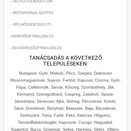
-
SELFESTEEM2GO.COM
-
MOTIVATIONAL QUOTES
-
XPS HŐSZIGETEÉS ITT
-
KERESŐOPTIMALIZÁLÁS
-
SEO KERESŐOPTIMALIZÁLÁS
TANÁCSADÁS A KÖVETKEZŐ
TELEPÜLÉSEKEN:
Budapest, Győr, Miskolc, Pécs, Szeged, Debrecen
Mosonmagyaróvár, Sopron, Fertőd, Kapuvár, Csorna, Győr,
Pápa, Celldömölk, Sárvár, Kőszeg, Szombathely, Ják,
Körmend, Szentgotthárd, Csepreg, Zalalövő, Vasvár,
Jánosháza, Devecser, Ajka, Sümeg, Pécsvárad, Komló,
Sásd, Dombóvár, Bonyhád, Bátaszék, Baja, Bácsalmás,
Szekszárd, Tolna, Fadd, Paks, Kalocsa, Hőgyész,
TamásiBalatonboglár, Kaposvár, Csurgó, Nagyatád,
Kadarkút, Barcs, Szigetvár, Sellye, Harkány, Siklós, Villány,