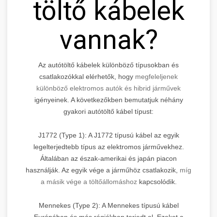
töltő kábelek
vannak?
Az autótöltő kábelek különböző típusokban és
csatlakozókkal elérhetők, hogy
megfeleljenek
különböző elektromos autók és hibrid járművek
igényeinek. A következőkben bemutatjuk néhány
gyakori autótöltő kábel típust:
J1772 (Type 1): A J1772 típusú kábel az egyik
legelterjedtebb típus az elektromos járművekhez.
Általában az észak-amerikai és japán piacon
használják. Az egyik vége a járműhöz csatlakozik,
míg
a másik vége a töltőállomáshoz
kapcsolódik.
Mennekes (Type 2): A Mennekes típusú kábel
Európában és más régiókban terjedt el. Ezeket a