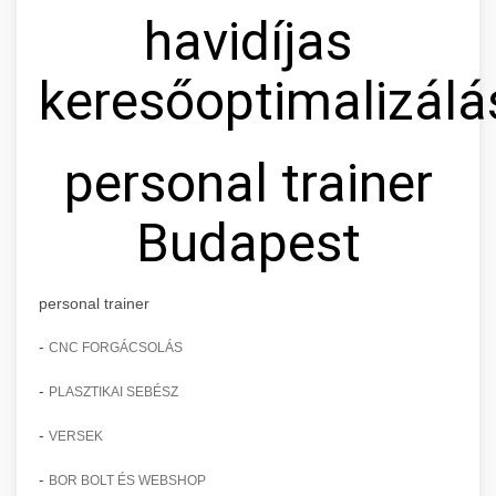
havidíjas
keresőoptimalizálá
personal trainer
Budapest
personal trainer
-
CNC FORGÁCSOLÁS
-
PLASZTIKAI SEBÉSZ
-
VERSEK
-
BOR BOLT ÉS WEBSHOP