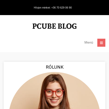
Hívjon minket: +36 70 629 06 90
Menü
RÓLUNK