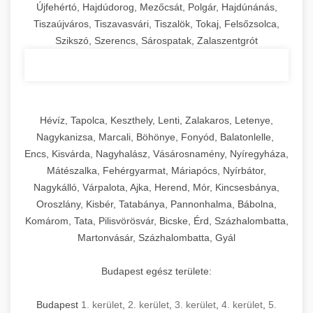
Újfehértó, Hajdúdorog, Mezőcsát, Polgár, Hajdúnánás,
Tiszaújváros, Tiszavasvári, Tiszalök, Tokaj, Felsőzsolca,
Szikszó, Szerencs, Sárospatak, Zalaszentgrót
Hévíz, Tapolca, Keszthely, Lenti, Zalakaros, Letenye,
Nagykanizsa, Marcali, Böhönye, Fonyód, Balatonlelle,
Encs, Kisvárda, Nagyhalász, Vásárosnamény, Nyíregyháza,
Mátészalka, Fehérgyarmat, Máriapócs, Nyírbátor,
Nagykálló, Várpalota, Ajka, Herend, Mór, Kincsesbánya,
Oroszlány, Kisbér, Tatabánya, Pannonhalma, Bábolna,
Komárom, Tata, Pilisvörösvár, Bicske, Érd, Százhalombatta,
Martonvásár, Százhalombatta, Gyál
Budapest egész területe:
Budapest
1. kerület
,
2. kerület
,
3. kerület
,
4. kerület
,
5.