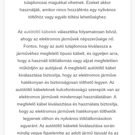
tulajdonosai magukkal vihetnek. Ezeket akkor
használják, amikor nincs hozzáférés egy nyilvános
töltőhöz vagy egyéb töltési lehetőséghez.
Az
autótöltő kábelek
választéka folyamatosan bővül,
ahogy az elektromos járművek népszerűsége nő.
Fontos, hogy az autó tulajdonosa kiválassza a
járművéhez megfelelő típusú kábelt, és ügyeljen arra,
hogy a használt töltőállomás vagy aljzat megfelelően
működjön az autójával. A megfelelő autótöltő kábel
kiválasztása biztosítja, hogy az elektromos járműve
hatékonyan és biztonságosan tölthető legyen. Az
autótöltő kábeleknek kulcsfontosságú szerepük van az
elektromos járművek mindennapi használatában. A
megfelelő kábel kiválasztása és használata biztosítja,
hogy az elektromos járművek hatékonyan tölthetők
legyenek otthon és nyilvános töltőállomásokon
egyaránt. Az autótöltő kábelek kiválasztása során
mindig vegye figyelembe az adott jármű típusát és az