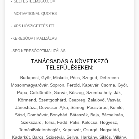
-
SELFESTEEM2GO.COM
-
MOTIVATIONAL QUOTES
-
XPS HŐSZIGETEÉS ITT
-
KERESŐOPTIMALIZÁLÁS
-
SEO KERESŐOPTIMALIZÁLÁS
TANÁCSADÁS A KÖVETKEZŐ
TELEPÜLÉSEKEN:
Budapest, Győr, Miskolc, Pécs, Szeged, Debrecen
Mosonmagyaróvár, Sopron, Fertőd, Kapuvár, Csorna, Győr,
Pápa, Celldömölk, Sárvár, Kőszeg, Szombathely, Ják,
Körmend, Szentgotthárd, Csepreg, Zalalövő, Vasvár,
Jánosháza, Devecser, Ajka, Sümeg, Pécsvárad, Komló,
Sásd, Dombóvár, Bonyhád, Bátaszék, Baja, Bácsalmás,
Szekszárd, Tolna, Fadd, Paks, Kalocsa, Hőgyész,
TamásiBalatonboglár, Kaposvár, Csurgó, Nagyatád,
Kadarkút, Barcs, Szigetvár, Sellye, Harkány, Siklós, Villány,