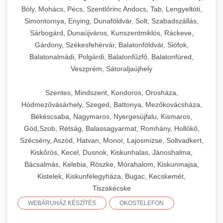
Bóly, Mohács, Pécs, Szentlőrinc Andocs, Tab, Lengyeltóti,
Simontornya, Enying, Dunaföldvár, Solt, Szabadszállás,
Sárbogárd, Dunaújváros, Kunszentmiklós, Ráckeve,
Gárdony, Székesfehérvár, Balatonföldvár, Siófok,
Balatonalmádi, Polgárdi, Balatonfűzfő, Balatonfüred,
Veszprém, Sátoraljaújhely
Szentes, Mindszent, Kondoros, Orosháza,
Hódmezővásárhely, Szeged, Battonya, Mezőkovácsháza,
Békéscsaba, Nagymaros, Nyergesújfalu, Kismaros,
Göd,Szob, Rétság, Balassagyarmat, Romhány, Hollókő,
Szécsény, Aszód, Hatvan, Monor, Lajosmizse, Soltvadkert,
Kiskőrös, Kecel, Dusnok, Kiskunhalas, Jánoshalma,
Bácsalmás, Kelebia, Röszke, Mórahalom, Kiskunmajsa,
Kistelek, Kiskunfélegyháza, Bugac, Kecskemét,
Tiszakécske
WEBÁRUHÁZ KÉSZÍTÉS
OKOSTELEFON