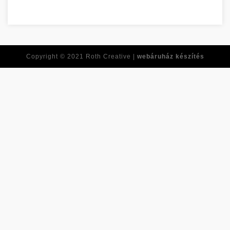
Tirer le meilleur de vous-même dès maintenant Baranya megy
Copyright © 2021
Roth Creative |
webáruház készítés