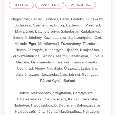
TELEFON
MARKETING
WEBÁRUHÁZ
Nagykörös, Cegléd, Budaörs, Pécel, Gödöllő, Dunakeszi,
Budakeszi, Szentendre, Dorog, Esztergom, Visegrád,
Mátrafüred, Bátonyterenye, Salgótarján,Rudabánya,
Szendrő, Edelény, Kazincbarcika, Sajószentpéter, Ózd,
Miskolc, Eger, Mezőkövesd, Füzesabony, Tiszafüred,
Heves, Jászapáti, Kunhegyes, Újszász, Kisújszállás,
Törökszentmiklós, Szolnok, Martfű, Tiszaföldvár, Túrkeve,
Mezőtúr, Gyomaendrőd, Szarvas, Kunszentmárton,
Csongrád, Abony, Nagykáta, Újszász, Jászberény,
Jászfényszaru, Jászárokszállás, Lőrinci, Gyöngyös,
Pásztó,Gyula, Sarkad
Békés, Mezőberény, Szeghalom, Berettyóújfalu,
Biharkeresztes, Püspökladány, Karcag, Derecske,
Nádudvar, Hajdúszoboszló, Debrecen, Balmazújváros,
Hajdúböszörmény, Téglás, Hajdúhadház, Nyíradony,