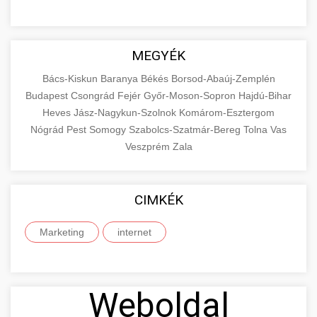
MEGYÉK
Bács-Kiskun
Baranya
Békés
Borsod-Abaúj-Zemplén
Budapest
Csongrád
Fejér
Győr-Moson-Sopron
Hajdú-Bihar
Heves
Jász-Nagykun-Szolnok
Komárom-Esztergom
Nógrád
Pest
Somogy
Szabolcs-Szatmár-Bereg
Tolna
Vas
Veszprém
Zala
CIMKÉK
Marketing
internet
Weboldal