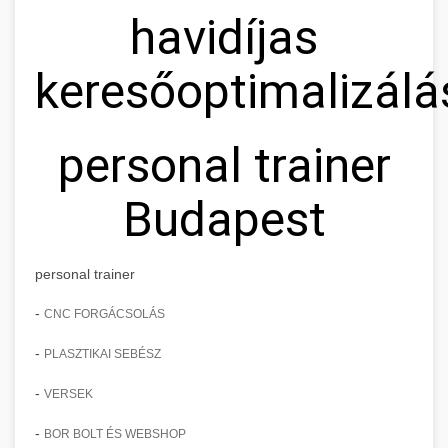
havidíjas
keresőoptimalizálá
personal trainer
Budapest
personal trainer
-
CNC FORGÁCSOLÁS
-
PLASZTIKAI SEBÉSZ
-
VERSEK
-
BOR BOLT ÉS WEBSHOP