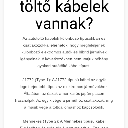
töltő kábelek
vannak?
Az autótöltő kábelek különböző típusokban és
csatlakozókkal elérhetők, hogy
megfeleljenek
különböző elektromos autók és hibrid járművek
igényeinek. A következőkben bemutatjuk néhány
gyakori autótöltő kábel típust:
J1772 (Type 1): A J1772 típusú kábel az egyik
legelterjedtebb típus az elektromos járművekhez.
Általában az észak-amerikai és japán piacon
használják. Az egyik vége a járműhöz csatlakozik,
míg
a másik vége a töltőállomáshoz
kapcsolódik.
Mennekes (Type 2): A Mennekes típusú kábel
Európában és más régiókban terjedt el. Ezeket a