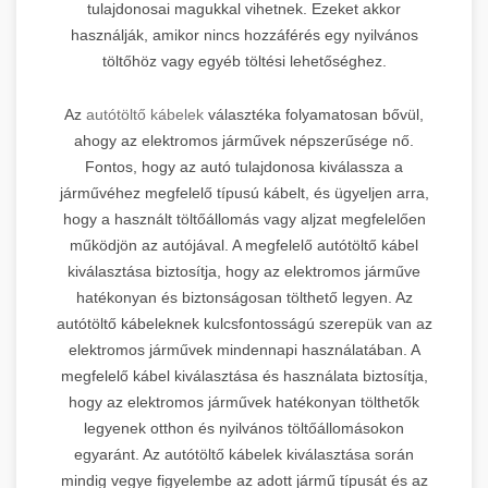
tulajdonosai magukkal vihetnek. Ezeket akkor
használják, amikor nincs hozzáférés egy nyilvános
töltőhöz vagy egyéb töltési lehetőséghez.
Az
autótöltő kábelek
választéka folyamatosan bővül,
ahogy az elektromos járművek népszerűsége nő.
Fontos, hogy az autó tulajdonosa kiválassza a
járművéhez megfelelő típusú kábelt, és ügyeljen arra,
hogy a használt töltőállomás vagy aljzat megfelelően
működjön az autójával. A megfelelő autótöltő kábel
kiválasztása biztosítja, hogy az elektromos járműve
hatékonyan és biztonságosan tölthető legyen. Az
autótöltő kábeleknek kulcsfontosságú szerepük van az
elektromos járművek mindennapi használatában. A
megfelelő kábel kiválasztása és használata biztosítja,
hogy az elektromos járművek hatékonyan tölthetők
legyenek otthon és nyilvános töltőállomásokon
egyaránt. Az autótöltő kábelek kiválasztása során
mindig vegye figyelembe az adott jármű típusát és az