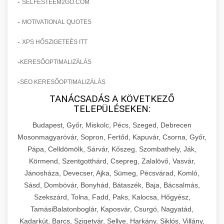
-
SELFESTEEM2GO.COM
-
MOTIVATIONAL QUOTES
-
XPS HŐSZIGETEÉS ITT
-
KERESŐOPTIMALIZÁLÁS
-
SEO KERESŐOPTIMALIZÁLÁS
TANÁCSADÁS A KÖVETKEZŐ
TELEPÜLÉSEKEN:
Budapest, Győr, Miskolc, Pécs, Szeged, Debrecen
Mosonmagyaróvár, Sopron, Fertőd, Kapuvár, Csorna, Győr,
Pápa, Celldömölk, Sárvár, Kőszeg, Szombathely, Ják,
Körmend, Szentgotthárd, Csepreg, Zalalövő, Vasvár,
Jánosháza, Devecser, Ajka, Sümeg, Pécsvárad, Komló,
Sásd, Dombóvár, Bonyhád, Bátaszék, Baja, Bácsalmás,
Szekszárd, Tolna, Fadd, Paks, Kalocsa, Hőgyész,
TamásiBalatonboglár, Kaposvár, Csurgó, Nagyatád,
Kadarkút, Barcs, Szigetvár, Sellye, Harkány, Siklós, Villány,