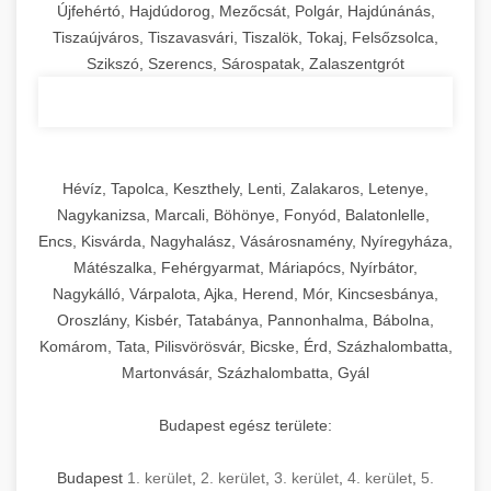
Újfehértó, Hajdúdorog, Mezőcsát, Polgár, Hajdúnánás,
Tiszaújváros, Tiszavasvári, Tiszalök, Tokaj, Felsőzsolca,
Szikszó, Szerencs, Sárospatak, Zalaszentgrót
Hévíz, Tapolca, Keszthely, Lenti, Zalakaros, Letenye,
Nagykanizsa, Marcali, Böhönye, Fonyód, Balatonlelle,
Encs, Kisvárda, Nagyhalász, Vásárosnamény, Nyíregyháza,
Mátészalka, Fehérgyarmat, Máriapócs, Nyírbátor,
Nagykálló, Várpalota, Ajka, Herend, Mór, Kincsesbánya,
Oroszlány, Kisbér, Tatabánya, Pannonhalma, Bábolna,
Komárom, Tata, Pilisvörösvár, Bicske, Érd, Százhalombatta,
Martonvásár, Százhalombatta, Gyál
Budapest egész területe:
Budapest
1. kerület
,
2. kerület
,
3. kerület
,
4. kerület
,
5.