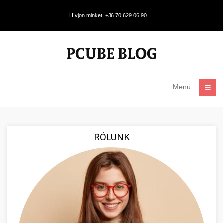
Hívjon minket: +36 70 629 06 90
Menü
RÓLUNK