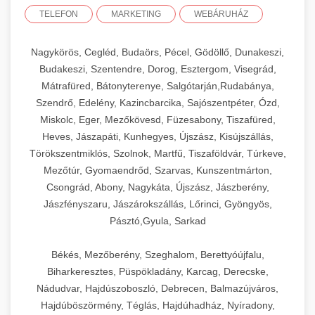
TELEFON
MARKETING
WEBÁRUHÁZ
Nagykörös, Cegléd, Budaörs, Pécel, Gödöllő, Dunakeszi,
Budakeszi, Szentendre, Dorog, Esztergom, Visegrád,
Mátrafüred, Bátonyterenye, Salgótarján,Rudabánya,
Szendrő, Edelény, Kazincbarcika, Sajószentpéter, Ózd,
Miskolc, Eger, Mezőkövesd, Füzesabony, Tiszafüred,
Heves, Jászapáti, Kunhegyes, Újszász, Kisújszállás,
Törökszentmiklós, Szolnok, Martfű, Tiszaföldvár, Túrkeve,
Mezőtúr, Gyomaendrőd, Szarvas, Kunszentmárton,
Csongrád, Abony, Nagykáta, Újszász, Jászberény,
Jászfényszaru, Jászárokszállás, Lőrinci, Gyöngyös,
Pásztó,Gyula, Sarkad
Békés, Mezőberény, Szeghalom, Berettyóújfalu,
Biharkeresztes, Püspökladány, Karcag, Derecske,
Nádudvar, Hajdúszoboszló, Debrecen, Balmazújváros,
Hajdúböszörmény, Téglás, Hajdúhadház, Nyíradony,