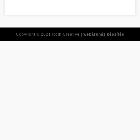
Ne feledje ezeket a tippeket, amikor online vásárol! Baranya m
Copyright © 2021
Roth Creative |
webáruház készítés