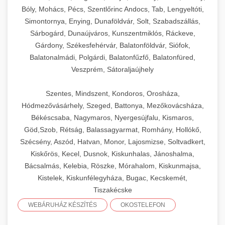
Bóly, Mohács, Pécs, Szentlőrinc Andocs, Tab, Lengyeltóti,
Simontornya, Enying, Dunaföldvár, Solt, Szabadszállás,
Sárbogárd, Dunaújváros, Kunszentmiklós, Ráckeve,
Gárdony, Székesfehérvár, Balatonföldvár, Siófok,
Balatonalmádi, Polgárdi, Balatonfűzfő, Balatonfüred,
Veszprém, Sátoraljaújhely
Szentes, Mindszent, Kondoros, Orosháza,
Hódmezővásárhely, Szeged, Battonya, Mezőkovácsháza,
Békéscsaba, Nagymaros, Nyergesújfalu, Kismaros,
Göd,Szob, Rétság, Balassagyarmat, Romhány, Hollókő,
Szécsény, Aszód, Hatvan, Monor, Lajosmizse, Soltvadkert,
Kiskőrös, Kecel, Dusnok, Kiskunhalas, Jánoshalma,
Bácsalmás, Kelebia, Röszke, Mórahalom, Kiskunmajsa,
Kistelek, Kiskunfélegyháza, Bugac, Kecskemét,
Tiszakécske
WEBÁRUHÁZ KÉSZÍTÉS
OKOSTELEFON