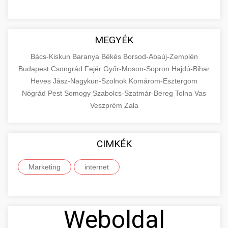
MEGYÉK
Bács-Kiskun
Baranya
Békés
Borsod-Abaúj-Zemplén
Budapest
Csongrád
Fejér
Győr-Moson-Sopron
Hajdú-Bihar
Heves
Jász-Nagykun-Szolnok
Komárom-Esztergom
Nógrád
Pest
Somogy
Szabolcs-Szatmár-Bereg
Tolna
Vas
Veszprém
Zala
CIMKÉK
Marketing
internet
Weboldal