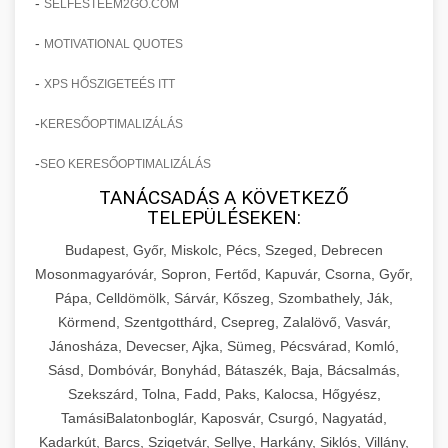
-
SELFESTEEM2GO.COM
-
MOTIVATIONAL QUOTES
-
XPS HŐSZIGETEÉS ITT
-
KERESŐOPTIMALIZÁLÁS
-
SEO KERESŐOPTIMALIZÁLÁS
TANÁCSADÁS A KÖVETKEZŐ
TELEPÜLÉSEKEN:
Budapest, Győr, Miskolc, Pécs, Szeged, Debrecen
Mosonmagyaróvár, Sopron, Fertőd, Kapuvár, Csorna, Győr,
Pápa, Celldömölk, Sárvár, Kőszeg, Szombathely, Ják,
Körmend, Szentgotthárd, Csepreg, Zalalövő, Vasvár,
Jánosháza, Devecser, Ajka, Sümeg, Pécsvárad, Komló,
Sásd, Dombóvár, Bonyhád, Bátaszék, Baja, Bácsalmás,
Szekszárd, Tolna, Fadd, Paks, Kalocsa, Hőgyész,
TamásiBalatonboglár, Kaposvár, Csurgó, Nagyatád,
Kadarkút, Barcs, Szigetvár, Sellye, Harkány, Siklós, Villány,