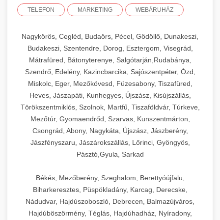
TELEFON
MARKETING
WEBÁRUHÁZ
Nagykörös, Cegléd, Budaörs, Pécel, Gödöllő, Dunakeszi,
Budakeszi, Szentendre, Dorog, Esztergom, Visegrád,
Mátrafüred, Bátonyterenye, Salgótarján,Rudabánya,
Szendrő, Edelény, Kazincbarcika, Sajószentpéter, Ózd,
Miskolc, Eger, Mezőkövesd, Füzesabony, Tiszafüred,
Heves, Jászapáti, Kunhegyes, Újszász, Kisújszállás,
Törökszentmiklós, Szolnok, Martfű, Tiszaföldvár, Túrkeve,
Mezőtúr, Gyomaendrőd, Szarvas, Kunszentmárton,
Csongrád, Abony, Nagykáta, Újszász, Jászberény,
Jászfényszaru, Jászárokszállás, Lőrinci, Gyöngyös,
Pásztó,Gyula, Sarkad
Békés, Mezőberény, Szeghalom, Berettyóújfalu,
Biharkeresztes, Püspökladány, Karcag, Derecske,
Nádudvar, Hajdúszoboszló, Debrecen, Balmazújváros,
Hajdúböszörmény, Téglás, Hajdúhadház, Nyíradony,