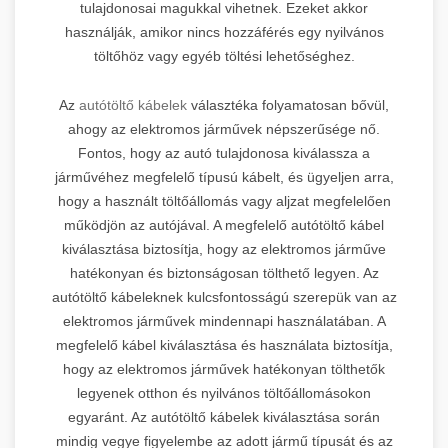
tulajdonosai magukkal vihetnek. Ezeket akkor
használják, amikor nincs hozzáférés egy nyilvános
töltőhöz vagy egyéb töltési lehetőséghez.
Az
autótöltő kábelek
választéka folyamatosan bővül,
ahogy az elektromos járművek népszerűsége nő.
Fontos, hogy az autó tulajdonosa kiválassza a
járművéhez megfelelő típusú kábelt, és ügyeljen arra,
hogy a használt töltőállomás vagy aljzat megfelelően
működjön az autójával. A megfelelő autótöltő kábel
kiválasztása biztosítja, hogy az elektromos járműve
hatékonyan és biztonságosan tölthető legyen. Az
autótöltő kábeleknek kulcsfontosságú szerepük van az
elektromos járművek mindennapi használatában. A
megfelelő kábel kiválasztása és használata biztosítja,
hogy az elektromos járművek hatékonyan tölthetők
legyenek otthon és nyilvános töltőállomásokon
egyaránt. Az autótöltő kábelek kiválasztása során
mindig vegye figyelembe az adott jármű típusát és az