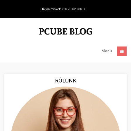
Hívjon minket: +36 70 629 06 90
Menü
RÓLUNK