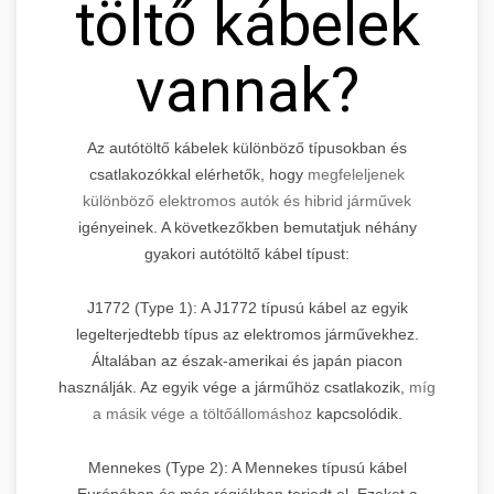
töltő kábelek
vannak?
Az autótöltő kábelek különböző típusokban és
csatlakozókkal elérhetők, hogy
megfeleljenek
különböző elektromos autók és hibrid járművek
igényeinek. A következőkben bemutatjuk néhány
gyakori autótöltő kábel típust:
J1772 (Type 1): A J1772 típusú kábel az egyik
legelterjedtebb típus az elektromos járművekhez.
Általában az észak-amerikai és japán piacon
használják. Az egyik vége a járműhöz csatlakozik,
míg
a másik vége a töltőállomáshoz
kapcsolódik.
Mennekes (Type 2): A Mennekes típusú kábel
Európában és más régiókban terjedt el. Ezeket a