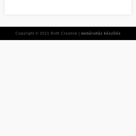
Tirer le meilleur 
Copyright © 2021
Roth Creative |
webáruház készítés