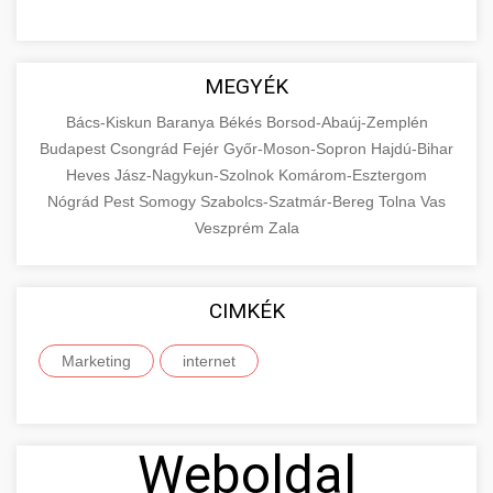
MEGYÉK
Bács-Kiskun
Baranya
Békés
Borsod-Abaúj-Zemplén
Budapest
Csongrád
Fejér
Győr-Moson-Sopron
Hajdú-Bihar
Heves
Jász-Nagykun-Szolnok
Komárom-Esztergom
Nógrád
Pest
Somogy
Szabolcs-Szatmár-Bereg
Tolna
Vas
Veszprém
Zala
CIMKÉK
Marketing
internet
Weboldal