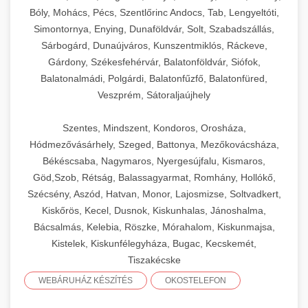
Bóly, Mohács, Pécs, Szentlőrinc Andocs, Tab, Lengyeltóti,
Simontornya, Enying, Dunaföldvár, Solt, Szabadszállás,
Sárbogárd, Dunaújváros, Kunszentmiklós, Ráckeve,
Gárdony, Székesfehérvár, Balatonföldvár, Siófok,
Balatonalmádi, Polgárdi, Balatonfűzfő, Balatonfüred,
Veszprém, Sátoraljaújhely
Szentes, Mindszent, Kondoros, Orosháza,
Hódmezővásárhely, Szeged, Battonya, Mezőkovácsháza,
Békéscsaba, Nagymaros, Nyergesújfalu, Kismaros,
Göd,Szob, Rétság, Balassagyarmat, Romhány, Hollókő,
Szécsény, Aszód, Hatvan, Monor, Lajosmizse, Soltvadkert,
Kiskőrös, Kecel, Dusnok, Kiskunhalas, Jánoshalma,
Bácsalmás, Kelebia, Röszke, Mórahalom, Kiskunmajsa,
Kistelek, Kiskunfélegyháza, Bugac, Kecskemét,
Tiszakécske
WEBÁRUHÁZ KÉSZÍTÉS
OKOSTELEFON