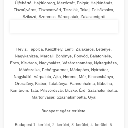
Újfehértó, Hajdúdorog, Mezőcsát, Polgár, Hajdúnánás,
Tiszaújváros, Tiszavasvári, Tiszalök, Tokaj, Felsőzsolca,
Szikszó, Szerencs, Sárospatak, Zalaszentgrót
Hévíz, Tapolca, Keszthely, Lenti, Zalakaros, Letenye,
Nagykanizsa, Marcali, Böhönye, Fonyód, Balatonlelle,
Encs, Kisvárda, Nagyhalász, Vásárosnamény, Nyíregyháza,
Mátészalka, Fehérgyarmat, Máriapócs, Nyírbátor,
Nagykálló, Várpalota, Ajka, Herend, Mór, Kincsesbánya,
Oroszlány, Kisbér, Tatabánya, Pannonhalma, Bábolna,
Komárom, Tata, Pilisvörösvár, Bicske, Érd, Százhalombatta,
Martonvásár, Százhalombatta, Gyál
Budapest egész területe:
Budapest
1. kerület
,
2. kerület
,
3. kerület
,
4. kerület
,
5.