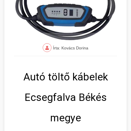
Írta: Kovács Dorina
Autó töltő kábelek
Ecsegfalva Békés
megye