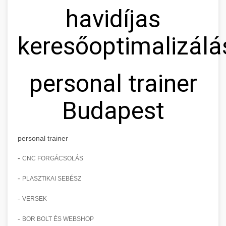
havidíjas
keresőoptimalizálá
personal trainer
Budapest
personal trainer
-
CNC FORGÁCSOLÁS
-
PLASZTIKAI SEBÉSZ
-
VERSEK
-
BOR BOLT ÉS WEBSHOP