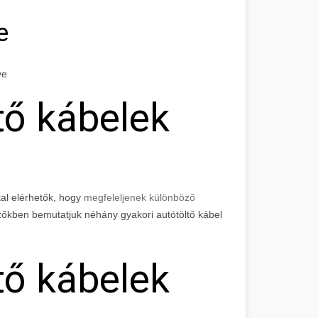
e
ye
tő kábelek
al elérhetők, hogy
megfeleljenek különböző
zőkben bemutatjuk néhány gyakori autótöltő kábel
tő kábelek