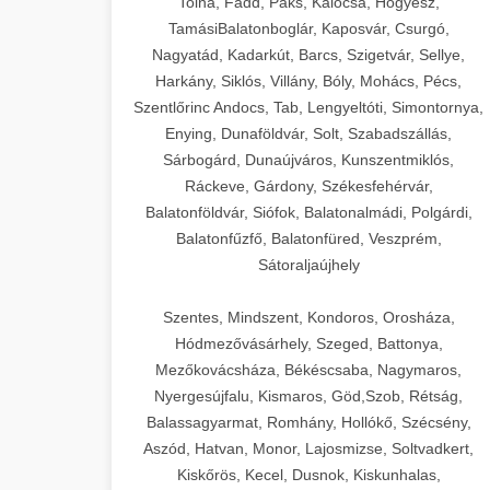
Tolna, Fadd, Paks, Kalocsa, Hőgyész,
TamásiBalatonboglár, Kaposvár, Csurgó,
Nagyatád, Kadarkút, Barcs, Szigetvár, Sellye,
Harkány, Siklós, Villány, Bóly, Mohács, Pécs,
Szentlőrinc Andocs, Tab, Lengyeltóti, Simontornya,
Enying, Dunaföldvár, Solt, Szabadszállás,
Sárbogárd, Dunaújváros, Kunszentmiklós,
Ráckeve, Gárdony, Székesfehérvár,
Balatonföldvár, Siófok, Balatonalmádi, Polgárdi,
Balatonfűzfő, Balatonfüred, Veszprém,
Sátoraljaújhely
Szentes, Mindszent, Kondoros, Orosháza,
Hódmezővásárhely, Szeged, Battonya,
Mezőkovácsháza, Békéscsaba, Nagymaros,
Nyergesújfalu, Kismaros, Göd,Szob, Rétság,
Balassagyarmat, Romhány, Hollókő, Szécsény,
Aszód, Hatvan, Monor, Lajosmizse, Soltvadkert,
Kiskőrös, Kecel, Dusnok, Kiskunhalas,