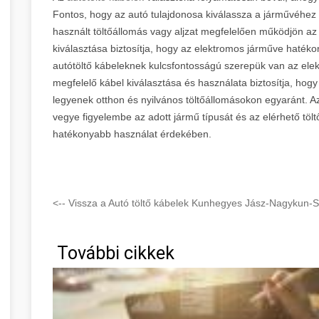
Fontos, hogy az autó tulajdonosa kiválassza a járművéhez m
használt töltőállomás vagy aljzat megfelelően működjön az 
kiválasztása biztosítja, hogy az elektromos járműve hatéko
autótöltő kábeleknek kulcsfontosságú szerepük van az el
megfelelő kábel kiválasztása és használata biztosítja, hog
legyenek otthon és nyilvános töltőállomásokon egyaránt. Az
vegye figyelembe az adott jármű típusát és az elérhető töl
hatékonyabb használat érdekében.
<-- Vissza a Autó töltő kábelek Kunhegyes Jász-Nagykun-S
További cikkek