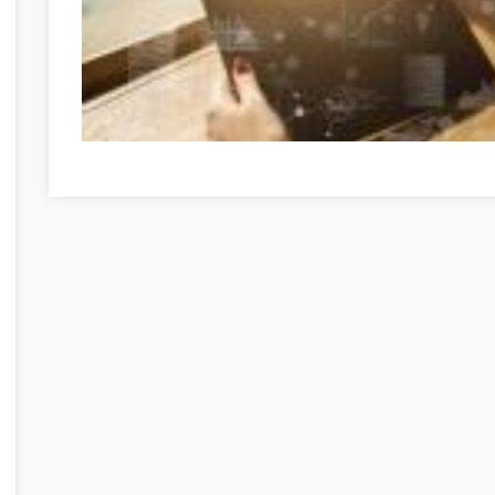
Piaci cikkek és nagyszerű eredmények! Jász-Nagykun-Sz