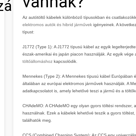
vannak?
zálás
Az autótöltő kábelek különböző típusokban és csatlakozókk
elektromos autók és hibrid járművek
igényeinek. A követke
típust:
J1772 (Type 1): A J1772 típusú kábel az egyik legelterjedt
észak-amerikai és japán piacon használják. Az egyik vége 
töltőállomáshoz
kapcsolódik.
Mennekes (Type 2): A Mennekes típusú kábel Európában és 
általában az európai elektromos járművek használják. A M
adatkapcsolatot is, amely lehetővé teszi a jármű és a töltő
CHAdeMO: A CHAdeMO egy olyan gyors töltési rendszer, a
használnak. Ezek a kábelek lehetővé teszik a gyors tölté
találhatók meg.
CCS (Combined Charging System): Az CCS egy univerzális 