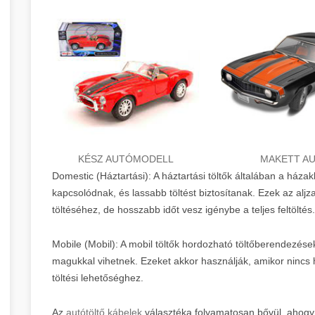
KÉSZ AUTÓMODELL
MAKETT A
Domestic (Háztartási): A háztartási töltők általában a háza
kapcsolódnak, és lassabb töltést biztosítanak. Ezek az alj
töltéséhez, de hosszabb időt vesz igénybe a teljes feltöltés.
Mobile (Mobil): A mobil töltők hordozható töltőberendezés
magukkal vihetnek. Ezeket akkor használják, amikor nincs 
töltési lehetőséghez.
Az
autótöltő kábelek
választéka folyamatosan bővül, ahogy