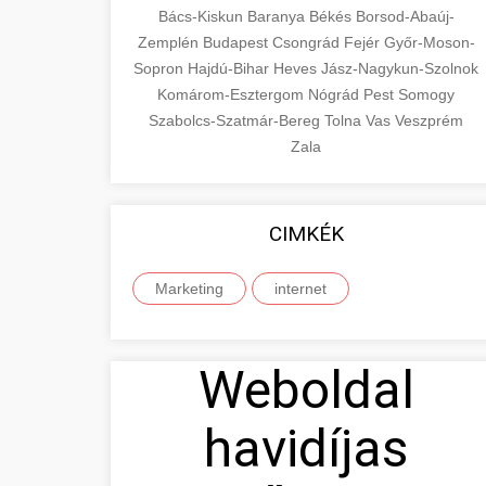
Bács-Kiskun
Baranya
Békés
Borsod-Abaúj-
Zemplén
Budapest
Csongrád
Fejér
Győr-Moson-
Sopron
Hajdú-Bihar
Heves
Jász-Nagykun-Szolnok
Komárom-Esztergom
Nógrád
Pest
Somogy
Szabolcs-Szatmár-Bereg
Tolna
Vas
Veszprém
Zala
CIMKÉK
Marketing
internet
Weboldal
havidíjas