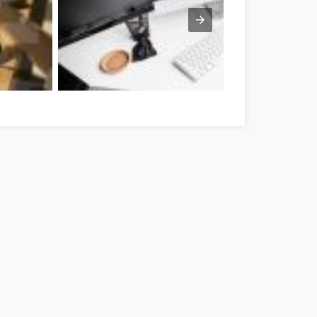
olnok megye
Network Marketing zu überwinden Jász-Nagykun-Szoln