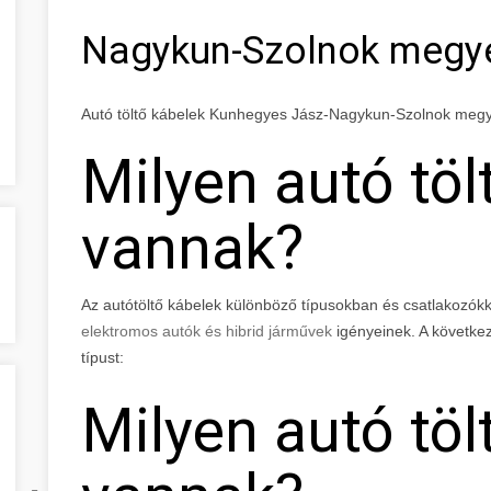
Nagykun-Szolnok megy
Autó töltő kábelek Kunhegyes Jász-Nagykun-Szolnok meg
Milyen autó töl
vannak?
Az autótöltő kábelek különböző típusokban és csatlakozókk
elektromos autók és hibrid járművek
igényeinek. A követke
típust:
Milyen autó töl