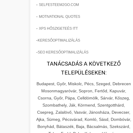
-
SELFESTEEM2GO.COM
-
MOTIVATIONAL QUOTES
-
XPS HŐSZIGETEÉS ITT
-
KERESŐOPTIMALIZÁLÁS
-
SEO KERESŐOPTIMALIZÁLÁS
TANÁCSADÁS A KÖVETKEZŐ
TELEPÜLÉSEKEN:
Budapest, Győr, Miskolc, Pécs, Szeged, Debrecen
Mosonmagyaróvár, Sopron, Fertőd, Kapuvár,
Csorna, Győr, Pápa, Celldömölk, Sárvár, Kőszeg,
Szombathely, Ják, Körmend, Szentgotthárd,
Csepreg, Zalalövő, Vasvár, Jánosháza, Devecser,
Ajka, Sümeg, Pécsvárad, Komló, Sásd, Dombóvár,
Bonyhád, Bátaszék, Baja, Bácsalmás, Szekszárd,