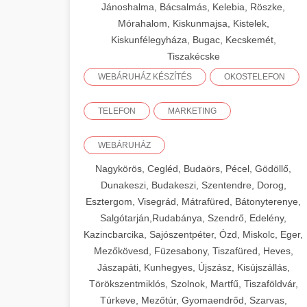
Jánoshalma, Bácsalmás, Kelebia, Röszke,
Mórahalom, Kiskunmajsa, Kistelek,
Kiskunfélegyháza, Bugac, Kecskemét,
Tiszakécske
WEBÁRUHÁZ KÉSZÍTÉS
OKOSTELEFON
TELEFON
MARKETING
WEBÁRUHÁZ
Nagykörös, Cegléd, Budaörs, Pécel, Gödöllő,
Dunakeszi, Budakeszi, Szentendre, Dorog,
Esztergom, Visegrád, Mátrafüred, Bátonyterenye,
Salgótarján,Rudabánya, Szendrő, Edelény,
Kazincbarcika, Sajószentpéter, Ózd, Miskolc, Eger,
Mezőkövesd, Füzesabony, Tiszafüred, Heves,
Jászapáti, Kunhegyes, Újszász, Kisújszállás,
Törökszentmiklós, Szolnok, Martfű, Tiszaföldvár,
Túrkeve, Mezőtúr, Gyomaendrőd, Szarvas,