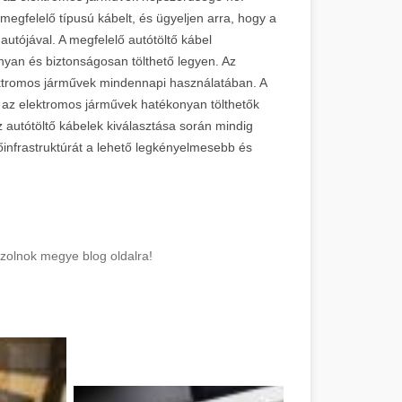
egfelelő típusú kábelt, és ügyeljen arra, hogy a
autójával. A megfelelő autótöltő kábel
nyan és biztonságosan tölthető legyen. Az
ektromos járművek mindennapi használatában. A
y az elektromos járművek hatékonyan tölthetők
 autótöltő kábelek kiválasztása során mindig
tőinfrastruktúrát a lehető legkényelmesebb és
zolnok megye blog oldalra!