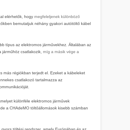
al elérhetők, hogy
megfeleljenek különböző
zőkben bemutatjuk néhány gyakori autótöltő kábel
ebb típus az elektromos járművekhez. Általában az
a járműhöz csatlakozik,
míg a másik vége a
más régiókban terjedt el. Ezeket a kábeleket
ennekes csatlakozó tartalmazza az
kommunikációját.
melyet különféle elektromos járművek
st, de a CHAdeMO töltőállomások kisebb számban
gyors töltési rendszer, amely Európában és az