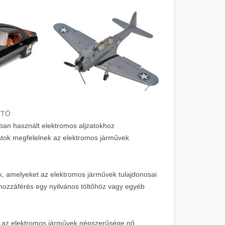
UTÓ
kban használt elektromos aljzatokhoz
zatok megfelelnek az elektromos járművek
ek, amelyeket az elektromos járművek tulajdonosai
hozzáférés egy nyilvános töltőhöz vagy egyéb
 az elektromos járművek népszerűsége nő.