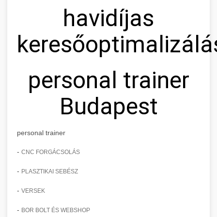
havidíjas
keresőoptimalizálá
personal trainer
Budapest
personal trainer
-
CNC FORGÁCSOLÁS
-
PLASZTIKAI SEBÉSZ
-
VERSEK
-
BOR BOLT ÉS WEBSHOP