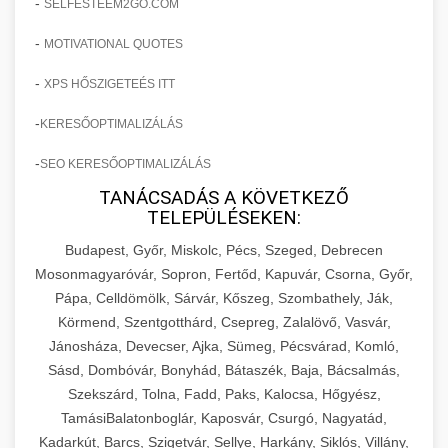
-
SELFESTEEM2GO.COM
-
MOTIVATIONAL QUOTES
-
XPS HŐSZIGETEÉS ITT
-
KERESŐOPTIMALIZÁLÁS
-
SEO KERESŐOPTIMALIZÁLÁS
TANÁCSADÁS A KÖVETKEZŐ
TELEPÜLÉSEKEN:
Budapest, Győr, Miskolc, Pécs, Szeged, Debrecen
Mosonmagyaróvár, Sopron, Fertőd, Kapuvár, Csorna, Győr,
Pápa, Celldömölk, Sárvár, Kőszeg, Szombathely, Ják,
Körmend, Szentgotthárd, Csepreg, Zalalövő, Vasvár,
Jánosháza, Devecser, Ajka, Sümeg, Pécsvárad, Komló,
Sásd, Dombóvár, Bonyhád, Bátaszék, Baja, Bácsalmás,
Szekszárd, Tolna, Fadd, Paks, Kalocsa, Hőgyész,
TamásiBalatonboglár, Kaposvár, Csurgó, Nagyatád,
Kadarkút, Barcs, Szigetvár, Sellye, Harkány, Siklós, Villány,