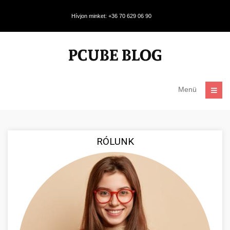
Hívjon minket: +36 70 629 06 90
Menü
RÓLUNK