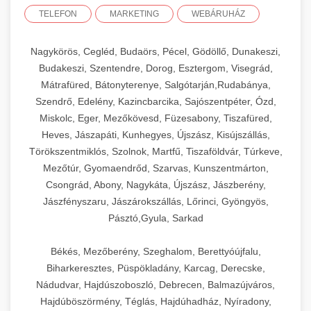
TELEFON
MARKETING
WEBÁRUHÁZ
Nagykörös, Cegléd, Budaörs, Pécel, Gödöllő, Dunakeszi,
Budakeszi, Szentendre, Dorog, Esztergom, Visegrád,
Mátrafüred, Bátonyterenye, Salgótarján,Rudabánya,
Szendrő, Edelény, Kazincbarcika, Sajószentpéter, Ózd,
Miskolc, Eger, Mezőkövesd, Füzesabony, Tiszafüred,
Heves, Jászapáti, Kunhegyes, Újszász, Kisújszállás,
Törökszentmiklós, Szolnok, Martfű, Tiszaföldvár, Túrkeve,
Mezőtúr, Gyomaendrőd, Szarvas, Kunszentmárton,
Csongrád, Abony, Nagykáta, Újszász, Jászberény,
Jászfényszaru, Jászárokszállás, Lőrinci, Gyöngyös,
Pásztó,Gyula, Sarkad
Békés, Mezőberény, Szeghalom, Berettyóújfalu,
Biharkeresztes, Püspökladány, Karcag, Derecske,
Nádudvar, Hajdúszoboszló, Debrecen, Balmazújváros,
Hajdúböszörmény, Téglás, Hajdúhadház, Nyíradony,