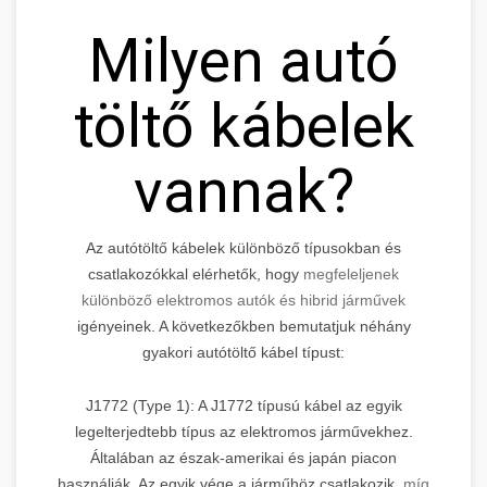
Milyen autó
töltő kábelek
vannak?
Az autótöltő kábelek különböző típusokban és
csatlakozókkal elérhetők, hogy
megfeleljenek
különböző elektromos autók és hibrid járművek
igényeinek. A következőkben bemutatjuk néhány
gyakori autótöltő kábel típust:
J1772 (Type 1): A J1772 típusú kábel az egyik
legelterjedtebb típus az elektromos járművekhez.
Általában az észak-amerikai és japán piacon
használják. Az egyik vége a járműhöz csatlakozik,
míg