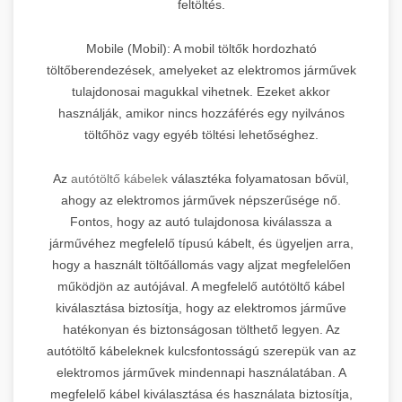
feltöltés.
Mobile (Mobil): A mobil töltők hordozható
töltőberendezések, amelyeket az elektromos járművek
tulajdonosai magukkal vihetnek. Ezeket akkor
használják, amikor nincs hozzáférés egy nyilvános
töltőhöz vagy egyéb töltési lehetőséghez.
Az
autótöltő kábelek
választéka folyamatosan bővül,
ahogy az elektromos járművek népszerűsége nő.
Fontos, hogy az autó tulajdonosa kiválassza a
járművéhez megfelelő típusú kábelt, és ügyeljen arra,
hogy a használt töltőállomás vagy aljzat megfelelően
működjön az autójával. A megfelelő autótöltő kábel
kiválasztása biztosítja, hogy az elektromos járműve
hatékonyan és biztonságosan tölthető legyen. Az
autótöltő kábeleknek kulcsfontosságú szerepük van az
elektromos járművek mindennapi használatában. A
megfelelő kábel kiválasztása és használata biztosítja,