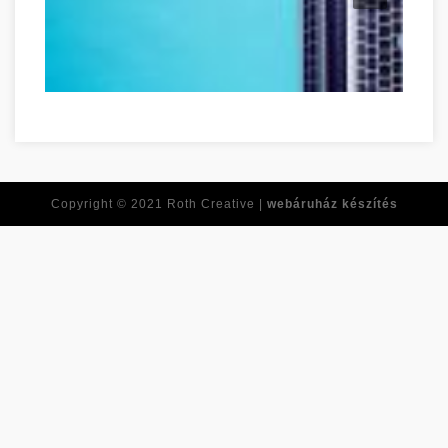
Ne feledje ezeket a tippeket, amikor online vásárol! Szabolc
Copyright © 2021
Roth Creative |
webáruház készítés