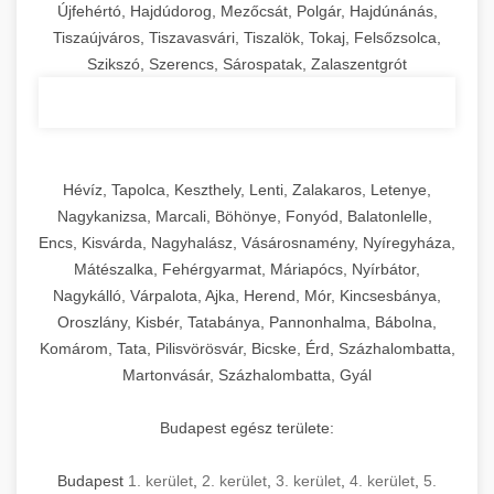
Újfehértó, Hajdúdorog, Mezőcsát, Polgár, Hajdúnánás,
Tiszaújváros, Tiszavasvári, Tiszalök, Tokaj, Felsőzsolca,
Szikszó, Szerencs, Sárospatak, Zalaszentgrót
Hévíz, Tapolca, Keszthely, Lenti, Zalakaros, Letenye,
Nagykanizsa, Marcali, Böhönye, Fonyód, Balatonlelle,
Encs, Kisvárda, Nagyhalász, Vásárosnamény, Nyíregyháza,
Mátészalka, Fehérgyarmat, Máriapócs, Nyírbátor,
Nagykálló, Várpalota, Ajka, Herend, Mór, Kincsesbánya,
Oroszlány, Kisbér, Tatabánya, Pannonhalma, Bábolna,
Komárom, Tata, Pilisvörösvár, Bicske, Érd, Százhalombatta,
Martonvásár, Százhalombatta, Gyál
Budapest egész területe:
Budapest
1. kerület
,
2. kerület
,
3. kerület
,
4. kerület
,
5.