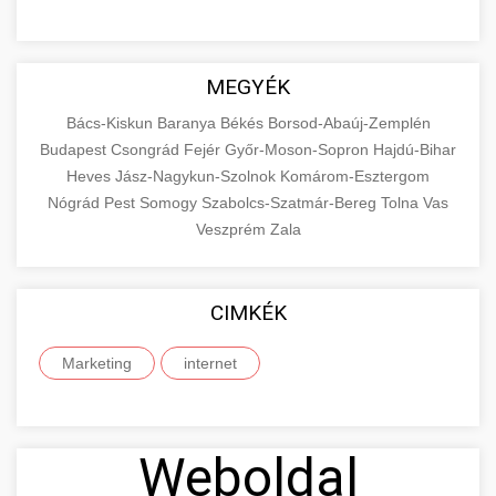
MEGYÉK
Bács-Kiskun
Baranya
Békés
Borsod-Abaúj-Zemplén
Budapest
Csongrád
Fejér
Győr-Moson-Sopron
Hajdú-Bihar
Heves
Jász-Nagykun-Szolnok
Komárom-Esztergom
Nógrád
Pest
Somogy
Szabolcs-Szatmár-Bereg
Tolna
Vas
Veszprém
Zala
CIMKÉK
Marketing
internet
Weboldal