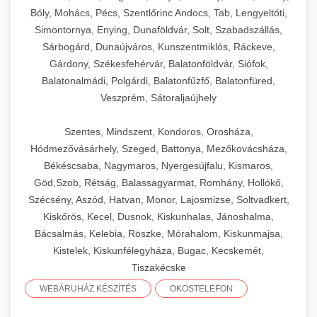
Bóly, Mohács, Pécs, Szentlőrinc Andocs, Tab, Lengyeltóti,
Simontornya, Enying, Dunaföldvár, Solt, Szabadszállás,
Sárbogárd, Dunaújváros, Kunszentmiklós, Ráckeve,
Gárdony, Székesfehérvár, Balatonföldvár, Siófok,
Balatonalmádi, Polgárdi, Balatonfűzfő, Balatonfüred,
Veszprém, Sátoraljaújhely
Szentes, Mindszent, Kondoros, Orosháza,
Hódmezővásárhely, Szeged, Battonya, Mezőkovácsháza,
Békéscsaba, Nagymaros, Nyergesújfalu, Kismaros,
Göd,Szob, Rétság, Balassagyarmat, Romhány, Hollókő,
Szécsény, Aszód, Hatvan, Monor, Lajosmizse, Soltvadkert,
Kiskőrös, Kecel, Dusnok, Kiskunhalas, Jánoshalma,
Bácsalmás, Kelebia, Röszke, Mórahalom, Kiskunmajsa,
Kistelek, Kiskunfélegyháza, Bugac, Kecskemét,
Tiszakécske
WEBÁRUHÁZ KÉSZÍTÉS
OKOSTELEFON