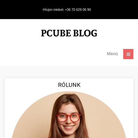
Hívjon minket: +36 70 629 06 90
Menü
RÓLUNK