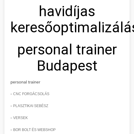
havidíjas
keresőoptimalizálá
personal trainer
Budapest
personal trainer
-
CNC FORGÁCSOLÁS
-
PLASZTIKAI SEBÉSZ
-
VERSEK
-
BOR BOLT ÉS WEBSHOP