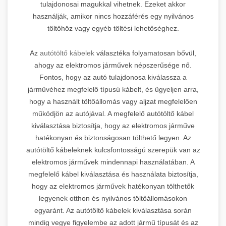
tulajdonosai magukkal vihetnek. Ezeket akkor
használják, amikor nincs hozzáférés egy nyilvános
töltőhöz vagy egyéb töltési lehetőséghez.
Az
autótöltő kábelek
választéka folyamatosan bővül,
ahogy az elektromos járművek népszerűsége nő.
Fontos, hogy az autó tulajdonosa kiválassza a
járművéhez megfelelő típusú kábelt, és ügyeljen arra,
hogy a használt töltőállomás vagy aljzat megfelelően
működjön az autójával. A megfelelő autótöltő kábel
kiválasztása biztosítja, hogy az elektromos járműve
hatékonyan és biztonságosan tölthető legyen. Az
autótöltő kábeleknek kulcsfontosságú szerepük van az
elektromos járművek mindennapi használatában. A
megfelelő kábel kiválasztása és használata biztosítja,
hogy az elektromos járművek hatékonyan tölthetők
legyenek otthon és nyilvános töltőállomásokon
egyaránt. Az autótöltő kábelek kiválasztása során
mindig vegye figyelembe az adott jármű típusát és az