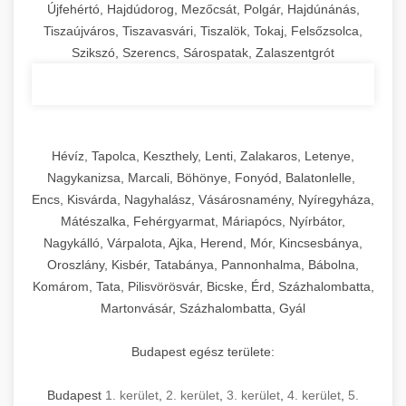
Újfehértó, Hajdúdorog, Mezőcsát, Polgár, Hajdúnánás,
Tiszaújváros, Tiszavasvári, Tiszalök, Tokaj, Felsőzsolca,
Szikszó, Szerencs, Sárospatak, Zalaszentgrót
Hévíz, Tapolca, Keszthely, Lenti, Zalakaros, Letenye,
Nagykanizsa, Marcali, Böhönye, Fonyód, Balatonlelle,
Encs, Kisvárda, Nagyhalász, Vásárosnamény, Nyíregyháza,
Mátészalka, Fehérgyarmat, Máriapócs, Nyírbátor,
Nagykálló, Várpalota, Ajka, Herend, Mór, Kincsesbánya,
Oroszlány, Kisbér, Tatabánya, Pannonhalma, Bábolna,
Komárom, Tata, Pilisvörösvár, Bicske, Érd, Százhalombatta,
Martonvásár, Százhalombatta, Gyál
Budapest egész területe:
Budapest
1. kerület
,
2. kerület
,
3. kerület
,
4. kerület
,
5.