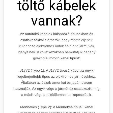
töltő kábelek
vannak?
Az autótöltő kábelek különböző típusokban és
csatlakozókkal elérhetők, hogy
megfeleljenek
különböző elektromos autók és hibrid járművek
igényeinek. A következőkben bemutatjuk néhány
gyakori autótöltő kábel típust:
J1772 (Type 1): A J1772 típusú kábel az egyik
legelterjedtebb típus az elektromos járművekhez.
Általában az észak-amerikai és japán piacon
használják. Az egyik vége a járműhöz csatlakozik,
míg
a másik vége a töltőállomáshoz
kapcsolódik.
Mennekes (Type 2): A Mennekes típusú kábel
Európában és más régiókban terjedt el. Ezeket a