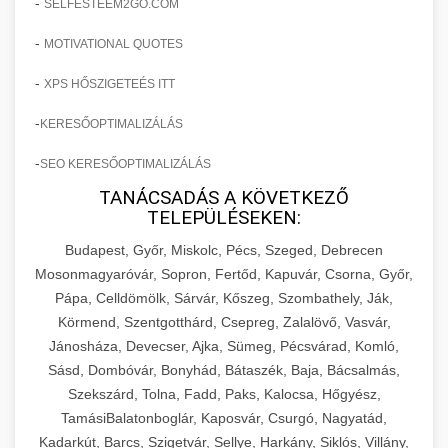
-
SELFESTEEM2GO.COM
-
MOTIVATIONAL QUOTES
-
XPS HŐSZIGETEÉS ITT
-
KERESŐOPTIMALIZÁLÁS
-
SEO KERESŐOPTIMALIZÁLÁS
TANÁCSADÁS A KÖVETKEZŐ
TELEPÜLÉSEKEN:
Budapest, Győr, Miskolc, Pécs, Szeged, Debrecen
Mosonmagyaróvár, Sopron, Fertőd, Kapuvár, Csorna, Győr,
Pápa, Celldömölk, Sárvár, Kőszeg, Szombathely, Ják,
Körmend, Szentgotthárd, Csepreg, Zalalövő, Vasvár,
Jánosháza, Devecser, Ajka, Sümeg, Pécsvárad, Komló,
Sásd, Dombóvár, Bonyhád, Bátaszék, Baja, Bácsalmás,
Szekszárd, Tolna, Fadd, Paks, Kalocsa, Hőgyész,
TamásiBalatonboglár, Kaposvár, Csurgó, Nagyatád,
Kadarkút, Barcs, Szigetvár, Sellye, Harkány, Siklós, Villány,