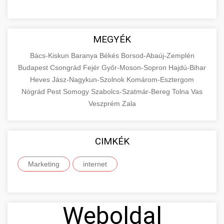
MEGYÉK
Bács-Kiskun
Baranya
Békés
Borsod-Abaúj-Zemplén
Budapest
Csongrád
Fejér
Győr-Moson-Sopron
Hajdú-Bihar
Heves
Jász-Nagykun-Szolnok
Komárom-Esztergom
Nógrád
Pest
Somogy
Szabolcs-Szatmár-Bereg
Tolna
Vas
Veszprém
Zala
CIMKÉK
Marketing
internet
Weboldal