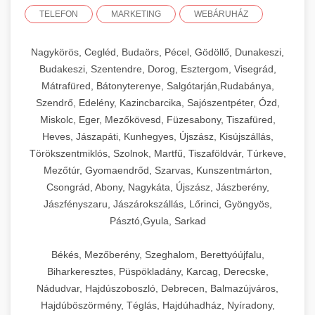
TELEFON
MARKETING
WEBÁRUHÁZ
Nagykörös, Cegléd, Budaörs, Pécel, Gödöllő, Dunakeszi,
Budakeszi, Szentendre, Dorog, Esztergom, Visegrád,
Mátrafüred, Bátonyterenye, Salgótarján,Rudabánya,
Szendrő, Edelény, Kazincbarcika, Sajószentpéter, Ózd,
Miskolc, Eger, Mezőkövesd, Füzesabony, Tiszafüred,
Heves, Jászapáti, Kunhegyes, Újszász, Kisújszállás,
Törökszentmiklós, Szolnok, Martfű, Tiszaföldvár, Túrkeve,
Mezőtúr, Gyomaendrőd, Szarvas, Kunszentmárton,
Csongrád, Abony, Nagykáta, Újszász, Jászberény,
Jászfényszaru, Jászárokszállás, Lőrinci, Gyöngyös,
Pásztó,Gyula, Sarkad
Békés, Mezőberény, Szeghalom, Berettyóújfalu,
Biharkeresztes, Püspökladány, Karcag, Derecske,
Nádudvar, Hajdúszoboszló, Debrecen, Balmazújváros,
Hajdúböszörmény, Téglás, Hajdúhadház, Nyíradony,