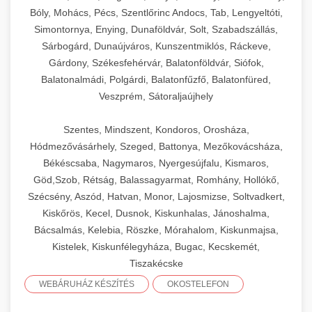
Bóly, Mohács, Pécs, Szentlőrinc Andocs, Tab, Lengyeltóti,
Simontornya, Enying, Dunaföldvár, Solt, Szabadszállás,
Sárbogárd, Dunaújváros, Kunszentmiklós, Ráckeve,
Gárdony, Székesfehérvár, Balatonföldvár, Siófok,
Balatonalmádi, Polgárdi, Balatonfűzfő, Balatonfüred,
Veszprém, Sátoraljaújhely
Szentes, Mindszent, Kondoros, Orosháza,
Hódmezővásárhely, Szeged, Battonya, Mezőkovácsháza,
Békéscsaba, Nagymaros, Nyergesújfalu, Kismaros,
Göd,Szob, Rétság, Balassagyarmat, Romhány, Hollókő,
Szécsény, Aszód, Hatvan, Monor, Lajosmizse, Soltvadkert,
Kiskőrös, Kecel, Dusnok, Kiskunhalas, Jánoshalma,
Bácsalmás, Kelebia, Röszke, Mórahalom, Kiskunmajsa,
Kistelek, Kiskunfélegyháza, Bugac, Kecskemét,
Tiszakécske
WEBÁRUHÁZ KÉSZÍTÉS
OKOSTELEFON