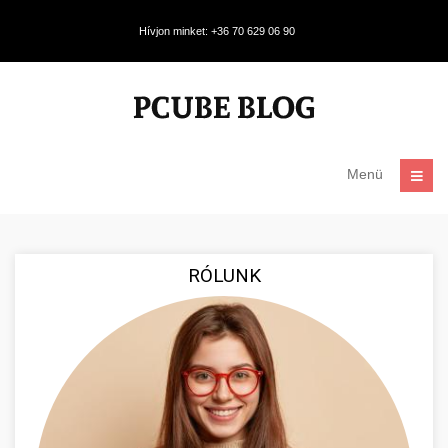
Hívjon minket: +36 70 629 06 90
Menü
RÓLUNK