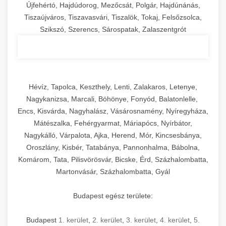
Újfehértó, Hajdúdorog, Mezőcsát, Polgár, Hajdúnánás,
Tiszaújváros, Tiszavasvári, Tiszalök, Tokaj, Felsőzsolca,
Szikszó, Szerencs, Sárospatak, Zalaszentgrót
Hévíz, Tapolca, Keszthely, Lenti, Zalakaros, Letenye,
Nagykanizsa, Marcali, Böhönye, Fonyód, Balatonlelle,
Encs, Kisvárda, Nagyhalász, Vásárosnamény, Nyíregyháza,
Mátészalka, Fehérgyarmat, Máriapócs, Nyírbátor,
Nagykálló, Várpalota, Ajka, Herend, Mór, Kincsesbánya,
Oroszlány, Kisbér, Tatabánya, Pannonhalma, Bábolna,
Komárom, Tata, Pilisvörösvár, Bicske, Érd, Százhalombatta,
Martonvásár, Százhalombatta, Gyál
Budapest egész területe:
Budapest
1. kerület
,
2. kerület
,
3. kerület
,
4. kerület
,
5.