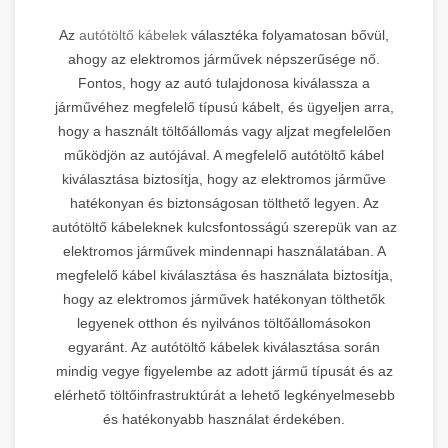
Az
autótöltő kábelek
választéka folyamatosan bővül,
ahogy az elektromos járművek népszerűsége nő.
Fontos, hogy az autó tulajdonosa kiválassza a
járművéhez megfelelő típusú kábelt, és ügyeljen arra,
hogy a használt töltőállomás vagy aljzat megfelelően
működjön az autójával. A megfelelő autótöltő kábel
kiválasztása biztosítja, hogy az elektromos járműve
hatékonyan és biztonságosan tölthető legyen. Az
autótöltő kábeleknek kulcsfontosságú szerepük van az
elektromos járművek mindennapi használatában. A
megfelelő kábel kiválasztása és használata biztosítja,
hogy az elektromos járművek hatékonyan tölthetők
legyenek otthon és nyilvános töltőállomásokon
egyaránt. Az autótöltő kábelek kiválasztása során
mindig vegye figyelembe az adott jármű típusát és az
elérhető töltőinfrastruktúrát a lehető legkényelmesebb
és hatékonyabb használat érdekében.