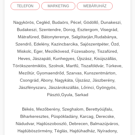
TELEFON
MARKETING
WEBÁRUHÁZ
Nagykörös, Cegléd, Budaörs, Pécel, Gödöllő, Dunakeszi,
Budakeszi, Szentendre, Dorog, Esztergom, Visegrád,
Mátrafüred, Bátonyterenye, Salgótarján,Rudabánya,
Szendrő, Edelény, Kazincbarcika, Sajószentpéter, Ózd,
Miskolc, Eger, Mezőkövesd, Füzesabony, Tiszafüred,
Heves, Jászapáti, Kunhegyes, Újszász, Kisújszállás,
Törökszentmiklós, Szolnok, Martfű, Tiszaföldvár, Túrkeve,
Mezőtúr, Gyomaendrőd, Szarvas, Kunszentmárton,
Csongrád, Abony, Nagykáta, Újszász, Jászberény,
Jászfényszaru, Jászárokszállás, Lőrinci, Gyöngyös,
Pásztó,Gyula, Sarkad
Békés, Mezőberény, Szeghalom, Berettyóújfalu,
Biharkeresztes, Püspökladány, Karcag, Derecske,
Nádudvar, Hajdúszoboszló, Debrecen, Balmazújváros,
Hajdúböszörmény, Téglás, Hajdúhadház, Nyíradony,