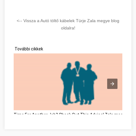
<-- Vissza a Autó töltő kábelek Türje Zala megye blog
oldalra!
További cikkek
Time For Another Job? Check Out This Advice! Zala megye
Tip