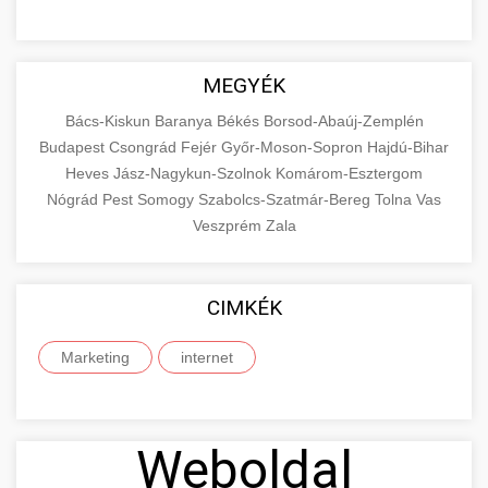
MEGYÉK
Bács-Kiskun
Baranya
Békés
Borsod-Abaúj-Zemplén
Budapest
Csongrád
Fejér
Győr-Moson-Sopron
Hajdú-Bihar
Heves
Jász-Nagykun-Szolnok
Komárom-Esztergom
Nógrád
Pest
Somogy
Szabolcs-Szatmár-Bereg
Tolna
Vas
Veszprém
Zala
CIMKÉK
Marketing
internet
Weboldal