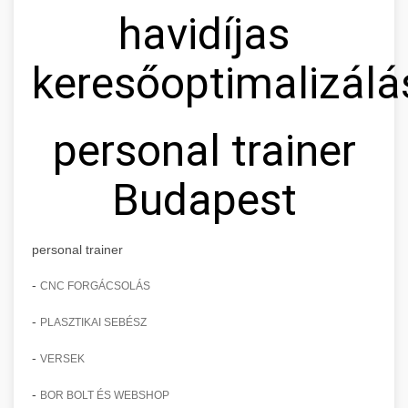
havidíjas
keresőoptimalizálá
personal trainer
Budapest
personal trainer
-
CNC FORGÁCSOLÁS
-
PLASZTIKAI SEBÉSZ
-
VERSEK
-
BOR BOLT ÉS WEBSHOP