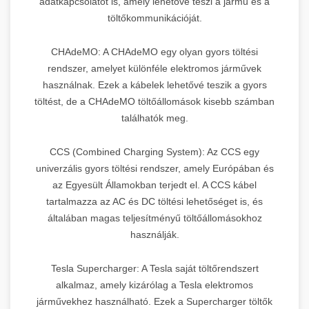
adatkapcsolatot is, amely lehetővé teszi a jármű és a
töltőkommunikációját.
CHAdeMO: A CHAdeMO egy olyan gyors töltési
rendszer, amelyet különféle elektromos járművek
használnak. Ezek a kábelek lehetővé teszik a gyors
töltést, de a CHAdeMO töltőállomások kisebb számban
találhatók meg.
CCS (Combined Charging System): Az CCS egy
univerzális gyors töltési rendszer, amely Európában és
az Egyesült Államokban terjedt el. A CCS kábel
tartalmazza az AC és DC töltési lehetőséget is, és
általában magas teljesítményű töltőállomásokhoz
használják.
Tesla Supercharger: A Tesla saját töltőrendszert
alkalmaz, amely kizárólag a Tesla elektromos
járművekhez használható. Ezek a Supercharger töltők