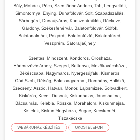
Bóly, Mohács, Pécs, Szentlőrinc Andocs, Tab, Lengyeltóti,
Simontornya, Enying, Dunaföldvár, Solt, Szabadszállás,
Sárbogárd, Dunaújváros, Kunszentmiklós, Ráckeve,
Gárdony, Székesfehérvár, Balatonföldvár, Siófok,
Balatonalmádi, Polgárdi, Balatonfűzfő, Balatonfüred,
Veszprém, Sátoraljaújhely
Szentes, Mindszent, Kondoros, Orosháza,
Hódmezővásárhely, Szeged, Battonya, Mezőkovácsháza,
Békéscsaba, Nagymaros, Nyergesújfalu, Kismaros,
Göd,Szob, Rétság, Balassagyarmat, Romhány, Hollókő,
Szécsény, Aszód, Hatvan, Monor, Lajosmizse, Soltvadkert,
Kiskőrös, Kecel, Dusnok, Kiskunhalas, Jánoshalma,
Bácsalmás, Kelebia, Röszke, Mórahalom, Kiskunmajsa,
Kistelek, Kiskunfélegyháza, Bugac, Kecskemét,
Tiszakécske
WEBÁRUHÁZ KÉSZÍTÉS
OKOSTELEFON