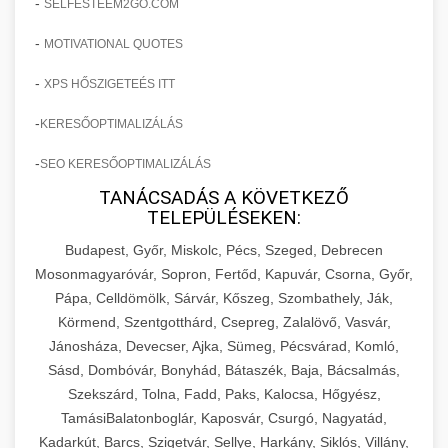
-
SELFESTEEM2GO.COM
-
MOTIVATIONAL QUOTES
-
XPS HŐSZIGETEÉS ITT
-
KERESŐOPTIMALIZÁLÁS
-
SEO KERESŐOPTIMALIZÁLÁS
TANÁCSADÁS A KÖVETKEZŐ
TELEPÜLÉSEKEN:
Budapest, Győr, Miskolc, Pécs, Szeged, Debrecen
Mosonmagyaróvár, Sopron, Fertőd, Kapuvár, Csorna, Győr,
Pápa, Celldömölk, Sárvár, Kőszeg, Szombathely, Ják,
Körmend, Szentgotthárd, Csepreg, Zalalövő, Vasvár,
Jánosháza, Devecser, Ajka, Sümeg, Pécsvárad, Komló,
Sásd, Dombóvár, Bonyhád, Bátaszék, Baja, Bácsalmás,
Szekszárd, Tolna, Fadd, Paks, Kalocsa, Hőgyész,
TamásiBalatonboglár, Kaposvár, Csurgó, Nagyatád,
Kadarkút, Barcs, Szigetvár, Sellye, Harkány, Siklós, Villány,