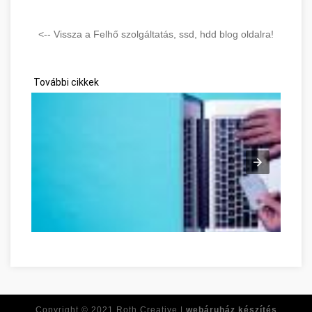
<-- Vissza a Felhő szolgáltatás, ssd, hdd blog oldalra!
További cikkek
Ne feledje ezeket a tippeket, amikor online vásárol! Budapest
Copyright © 2021
Roth Creative |
webáruház készítés