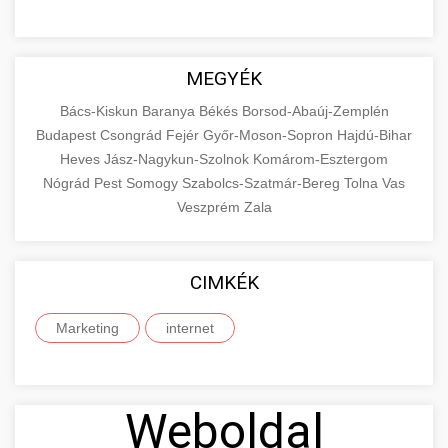
MEGYÉK
Bács-Kiskun
Baranya
Békés
Borsod-Abaúj-Zemplén
Budapest
Csongrád
Fejér
Győr-Moson-Sopron
Hajdú-Bihar
Heves
Jász-Nagykun-Szolnok
Komárom-Esztergom
Nógrád
Pest
Somogy
Szabolcs-Szatmár-Bereg
Tolna
Vas
Veszprém
Zala
CIMKÉK
Marketing
internet
Weboldal