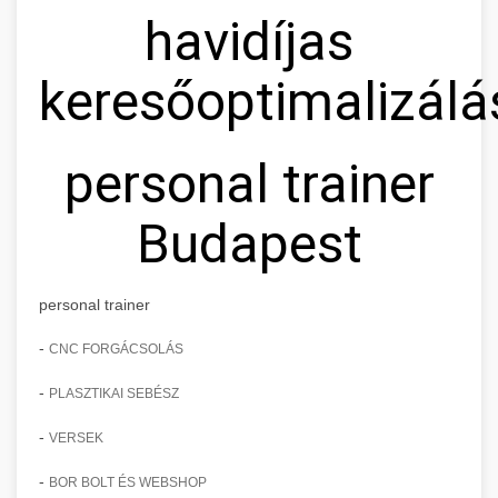
havidíjas
keresőoptimalizálá
personal trainer
Budapest
personal trainer
-
CNC FORGÁCSOLÁS
-
PLASZTIKAI SEBÉSZ
-
VERSEK
-
BOR BOLT ÉS WEBSHOP