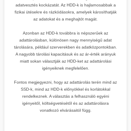
adatvesztés kockázatát. Az HDD-k is hajlamosabbak a
fizikai ütésekre és rázkódásokra, amelyek károsíthatják
az adatokat és a meghajtót magát.
Azonban az HDD-k továbbra is népszerűek az
adattárolásban, különösen nagy mennyiségű adat
tárolására, például szerverekben és adatközpontokban.
A nagyobb tárolási kapacitásuk és az ár-érték arányuk
miatt sokan választják az HDD-ket az adattárolási
igényeiknek megfelelően.
Fontos megjegyezni, hogy az adattárolás terén mind az
SSD-k, mind az HDD-k előnyökkel és korlátokkal
rendelkeznek. A választás a felhasználó egyéni
igényeitől, költségvetésétől és az adattárolásra
vonatkozó elvárásaitól függ.