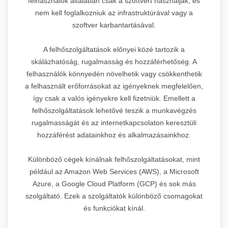
felhasználók általában csak a szoftvert használják, és
nem kell foglalkozniuk az infrastruktúrával vagy a
szoftver karbantartásával.
A felhőszolgáltatások előnyei közé tartozik a
skálázhatóság, rugalmasság és hozzáférhetőség. A
felhasználók könnyedén növelhetik vagy csökkenthetik
a felhasznált erőforrásokat az igényeknek megfelelően,
így csak a valós igényekre kell fizetniük. Emellett a
felhőszolgáltatások lehetővé teszik a munkavégzés
rugalmasságát és az internetkapcsolaton keresztüli
hozzáférést adatainkhoz és alkalmazásainkhoz.
Különböző cégek kínálnak felhőszolgáltatásokat, mint
például az Amazon Web Services (AWS), a Microsoft
Azure, a Google Cloud Platform (GCP) és sok más
szolgáltató. Ezek a szolgáltatók különböző csomagokat
és funkciókat kínál.