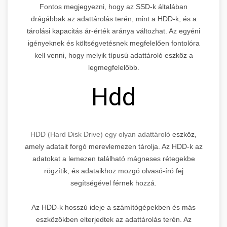
Fontos megjegyezni, hogy az SSD-k általában
drágábbak az adattárolás terén, mint a HDD-k, és a
tárolási kapacitás ár-érték aránya változhat. Az egyéni
igényeknek és költségvetésnek megfelelően fontolóra
kell venni, hogy melyik típusú adattároló eszköz a
legmegfelelőbb.
Hdd
HDD (Hard Disk Drive) egy olyan adattároló
eszköz,
amely adatait forgó merevlemezen tárolja. Az HDD-k az
adatokat a lemezen található mágneses rétegekbe
rögzítik, és adataikhoz mozgó olvasó-író fej
segítségével férnek hozzá.
Az HDD-k hosszú ideje a számítógépekben és más
eszközökben elterjedtek az adattárolás terén. Az