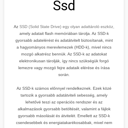
Ssd
Az
SSD (Solid State Drive) egy olyan adattároló eszköz,
amely adatait flash memóriában tárolja. Az SSD-k
gyorsabb adatelérést és adatátvitelt biztosítanak, mint
a hagyományos merevlemezek (HDD-k), mivel nincs
mozgó alkatrész bennük. Az SSD-k az adatokat
elektronikusan tárolják, így nincs szükségük forgó
lemezre vagy mozgó fejre adataik elérése és írása
során.
Az SSD-k számos előnnyel rendelkeznek. Ezek közé
tartozik a gyorsabb adatátviteli sebesség, amely
lehetővé teszi az operációs rendszer és az
alkalmazások gyorsabb betöltését, valamint a fájlok
gyorsabb másolását és átvitelét. Emellett az SSD-k
csendesebbek és energiatakarékosabbak, mivel nem