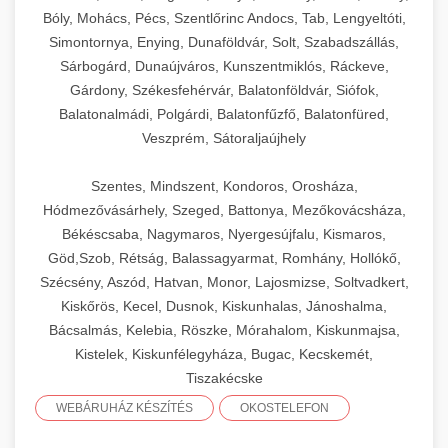
Bóly, Mohács, Pécs, Szentlőrinc Andocs, Tab, Lengyeltóti,
Simontornya, Enying, Dunaföldvár, Solt, Szabadszállás,
Sárbogárd, Dunaújváros, Kunszentmiklós, Ráckeve,
Gárdony, Székesfehérvár, Balatonföldvár, Siófok,
Balatonalmádi, Polgárdi, Balatonfűzfő, Balatonfüred,
Veszprém, Sátoraljaújhely
Szentes, Mindszent, Kondoros, Orosháza,
Hódmezővásárhely, Szeged, Battonya, Mezőkovácsháza,
Békéscsaba, Nagymaros, Nyergesújfalu, Kismaros,
Göd,Szob, Rétság, Balassagyarmat, Romhány, Hollókő,
Szécsény, Aszód, Hatvan, Monor, Lajosmizse, Soltvadkert,
Kiskőrös, Kecel, Dusnok, Kiskunhalas, Jánoshalma,
Bácsalmás, Kelebia, Röszke, Mórahalom, Kiskunmajsa,
Kistelek, Kiskunfélegyháza, Bugac, Kecskemét,
Tiszakécske
WEBÁRUHÁZ KÉSZÍTÉS
OKOSTELEFON