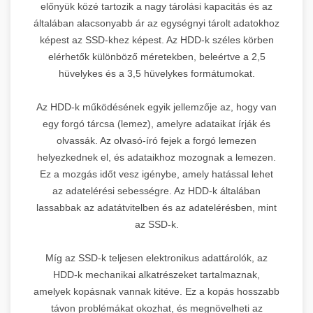
előnyük közé tartozik a nagy tárolási kapacitás és az
általában alacsonyabb ár az egységnyi tárolt adatokhoz
képest az SSD-khez képest. Az HDD-k széles körben
elérhetők különböző méretekben, beleértve a 2,5
hüvelykes és a 3,5 hüvelykes formátumokat.
Az HDD-k működésének egyik jellemzője az, hogy van
egy forgó tárcsa (lemez), amelyre adataikat írják és
olvassák. Az olvasó-író fejek a forgó lemezen
helyezkednek el, és adataikhoz mozognak a lemezen.
Ez a mozgás időt vesz igénybe, amely hatással lehet
az adatelérési sebességre. Az HDD-k általában
lassabbak az adatátvitelben és az adatelérésben, mint
az SSD-k.
Míg az SSD-k teljesen elektronikus adattárolók, az
HDD-k mechanikai alkatrészeket tartalmaznak,
amelyek kopásnak vannak kitéve. Ez a kopás hosszabb
távon problémákat okozhat, és megnövelheti az