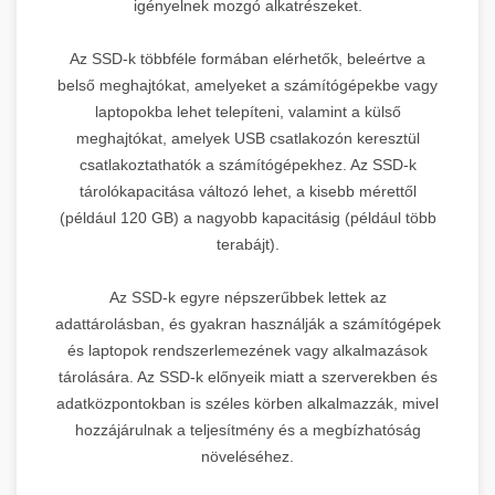
igényelnek mozgó alkatrészeket.
Az SSD-k többféle formában elérhetők, beleértve a
belső meghajtókat, amelyeket a számítógépekbe vagy
laptopokba lehet telepíteni, valamint a külső
meghajtókat, amelyek USB csatlakozón keresztül
csatlakoztathatók a számítógépekhez. Az SSD-k
tárolókapacitása változó lehet, a kisebb mérettől
(például 120 GB) a nagyobb kapacitásig (például több
terabájt).
Az SSD-k egyre népszerűbbek lettek az
adattárolásban, és gyakran használják a számítógépek
és laptopok rendszerlemezének vagy alkalmazások
tárolására. Az SSD-k előnyeik miatt a szerverekben és
adatközpontokban is széles körben alkalmazzák, mivel
hozzájárulnak a teljesítmény és a megbízhatóság
növeléséhez.