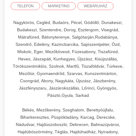
TELEFON
MARKETING
WEBÁRUHÁZ
Nagykörös, Cegléd, Budaörs, Pécel, Gödöllő, Dunakeszi,
Budakeszi, Szentendre, Dorog, Esztergom, Visegrád,
Mátrafüred, Bátonyterenye, Salgótarján,Rudabánya,
Szendrő, Edelény, Kazincbarcika, Sajószentpéter, Ózd,
Miskolc, Eger, Mezőkövesd, Füzesabony, Tiszafüred,
Heves, Jászapáti, Kunhegyes, Újszász, Kisújszállás,
Törökszentmiklós, Szolnok, Martfű, Tiszaföldvár, Túrkeve,
Mezőtúr, Gyomaendrőd, Szarvas, Kunszentmárton,
Csongrád, Abony, Nagykáta, Újszász, Jászberény,
Jászfényszaru, Jászárokszállás, Lőrinci, Gyöngyös,
Pásztó,Gyula, Sarkad
Békés, Mezőberény, Szeghalom, Berettyóújfalu,
Biharkeresztes, Püspökladány, Karcag, Derecske,
Nádudvar, Hajdúszoboszló, Debrecen, Balmazújváros,
Hajdúböszörmény, Téglás, Hajdúhadház, Nyíradony,