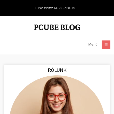
Hívjon minket: +36 70 629 06 90
Menü
RÓLUNK