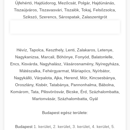
Újfehértó, Hajdúdorog, Mezőcsát, Polgár, Hajdúnánás,
Tiszaújváros, Tiszavasvári, Tiszalök, Tokaj, Felsőzsolca,
Szikszó, Szerencs, Sárospatak, Zalaszentgrót
Hévíz, Tapolca, Keszthely, Lenti, Zalakaros, Letenye,
Nagykanizsa, Marcali, Böhönye, Fonyód, Balatonlelle,
Encs, Kisvárda, Nagyhalász, Vásárosnamény, Nyíregyháza,
Mátészalka, Fehérgyarmat, Máriapócs, Nyírbátor,
Nagykálló, Várpalota, Ajka, Herend, Mór, Kincsesbánya,
Oroszlány, Kisbér, Tatabánya, Pannonhalma, Bábolna,
Komárom, Tata, Pilisvörösvár, Bicske, Érd, Százhalombatta,
Martonvásár, Százhalombatta, Gyál
Budapest egész területe:
Budapest
1. kerület
,
2. kerület
,
3. kerület
,
4. kerület
,
5.