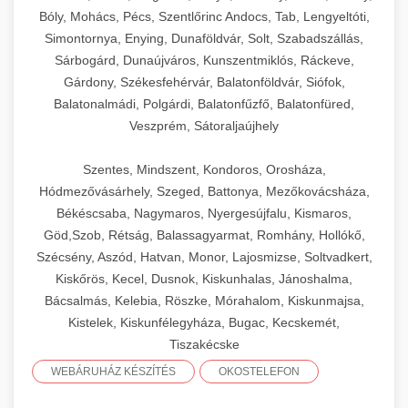
Bóly, Mohács, Pécs, Szentlőrinc Andocs, Tab, Lengyeltóti,
Simontornya, Enying, Dunaföldvár, Solt, Szabadszállás,
Sárbogárd, Dunaújváros, Kunszentmiklós, Ráckeve,
Gárdony, Székesfehérvár, Balatonföldvár, Siófok,
Balatonalmádi, Polgárdi, Balatonfűzfő, Balatonfüred,
Veszprém, Sátoraljaújhely
Szentes, Mindszent, Kondoros, Orosháza,
Hódmezővásárhely, Szeged, Battonya, Mezőkovácsháza,
Békéscsaba, Nagymaros, Nyergesújfalu, Kismaros,
Göd,Szob, Rétság, Balassagyarmat, Romhány, Hollókő,
Szécsény, Aszód, Hatvan, Monor, Lajosmizse, Soltvadkert,
Kiskőrös, Kecel, Dusnok, Kiskunhalas, Jánoshalma,
Bácsalmás, Kelebia, Röszke, Mórahalom, Kiskunmajsa,
Kistelek, Kiskunfélegyháza, Bugac, Kecskemét,
Tiszakécske
WEBÁRUHÁZ KÉSZÍTÉS
OKOSTELEFON