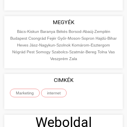
MEGYÉK
Bács-Kiskun
Baranya
Békés
Borsod-Abaúj-Zemplén
Budapest
Csongrád
Fejér
Győr-Moson-Sopron
Hajdú-Bihar
Heves
Jász-Nagykun-Szolnok
Komárom-Esztergom
Nógrád
Pest
Somogy
Szabolcs-Szatmár-Bereg
Tolna
Vas
Veszprém
Zala
CIMKÉK
Marketing
internet
Weboldal