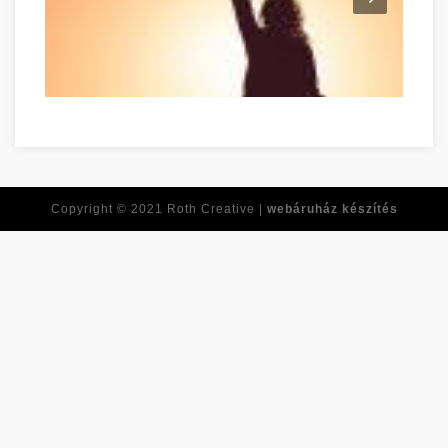
Tirer le meilleur de vous-même dès maintenant Győr-Moson-
Copyright © 2021
Roth Creative |
webáruház készítés