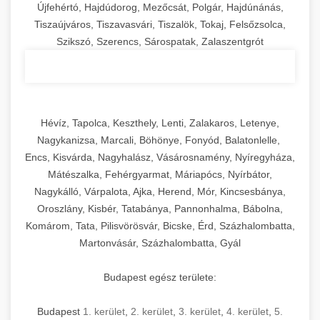
Újfehértó, Hajdúdorog, Mezőcsát, Polgár, Hajdúnánás,
Tiszaújváros, Tiszavasvári, Tiszalök, Tokaj, Felsőzsolca,
Szikszó, Szerencs, Sárospatak, Zalaszentgrót
Hévíz, Tapolca, Keszthely, Lenti, Zalakaros, Letenye,
Nagykanizsa, Marcali, Böhönye, Fonyód, Balatonlelle,
Encs, Kisvárda, Nagyhalász, Vásárosnamény, Nyíregyháza,
Mátészalka, Fehérgyarmat, Máriapócs, Nyírbátor,
Nagykálló, Várpalota, Ajka, Herend, Mór, Kincsesbánya,
Oroszlány, Kisbér, Tatabánya, Pannonhalma, Bábolna,
Komárom, Tata, Pilisvörösvár, Bicske, Érd, Százhalombatta,
Martonvásár, Százhalombatta, Gyál
Budapest egész területe:
Budapest
1. kerület
,
2. kerület
,
3. kerület
,
4. kerület
,
5.