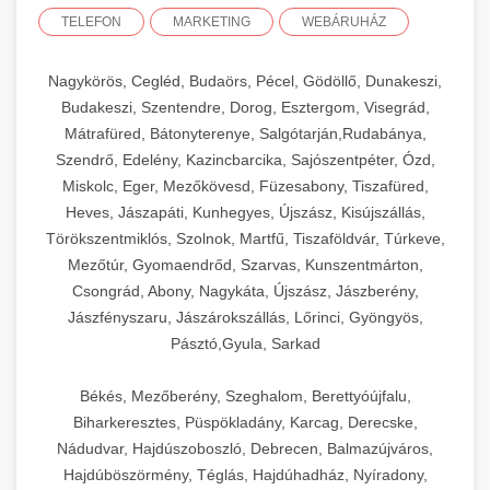
TELEFON
MARKETING
WEBÁRUHÁZ
Nagykörös, Cegléd, Budaörs, Pécel, Gödöllő, Dunakeszi,
Budakeszi, Szentendre, Dorog, Esztergom, Visegrád,
Mátrafüred, Bátonyterenye, Salgótarján,Rudabánya,
Szendrő, Edelény, Kazincbarcika, Sajószentpéter, Ózd,
Miskolc, Eger, Mezőkövesd, Füzesabony, Tiszafüred,
Heves, Jászapáti, Kunhegyes, Újszász, Kisújszállás,
Törökszentmiklós, Szolnok, Martfű, Tiszaföldvár, Túrkeve,
Mezőtúr, Gyomaendrőd, Szarvas, Kunszentmárton,
Csongrád, Abony, Nagykáta, Újszász, Jászberény,
Jászfényszaru, Jászárokszállás, Lőrinci, Gyöngyös,
Pásztó,Gyula, Sarkad
Békés, Mezőberény, Szeghalom, Berettyóújfalu,
Biharkeresztes, Püspökladány, Karcag, Derecske,
Nádudvar, Hajdúszoboszló, Debrecen, Balmazújváros,
Hajdúböszörmény, Téglás, Hajdúhadház, Nyíradony,