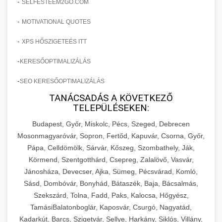
-
SELFESTEEM2GO.COM
-
MOTIVATIONAL QUOTES
-
XPS HŐSZIGETEÉS ITT
-
KERESŐOPTIMALIZÁLÁS
-
SEO KERESŐOPTIMALIZÁLÁS
TANÁCSADÁS A KÖVETKEZŐ
TELEPÜLÉSEKEN:
Budapest, Győr, Miskolc, Pécs, Szeged, Debrecen
Mosonmagyaróvár, Sopron, Fertőd, Kapuvár, Csorna, Győr,
Pápa, Celldömölk, Sárvár, Kőszeg, Szombathely, Ják,
Körmend, Szentgotthárd, Csepreg, Zalalövő, Vasvár,
Jánosháza, Devecser, Ajka, Sümeg, Pécsvárad, Komló,
Sásd, Dombóvár, Bonyhád, Bátaszék, Baja, Bácsalmás,
Szekszárd, Tolna, Fadd, Paks, Kalocsa, Hőgyész,
TamásiBalatonboglár, Kaposvár, Csurgó, Nagyatád,
Kadarkút, Barcs, Szigetvár, Sellye, Harkány, Siklós, Villány,