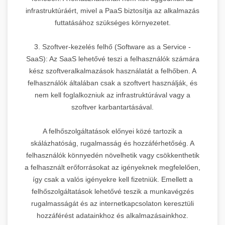
infrastruktúráért, mivel a PaaS biztosítja az alkalmazás
futtatásához szükséges környezetet.
3. Szoftver-kezelés felhő (Software as a Service -
SaaS): Az SaaS lehetővé teszi a felhasználók számára
kész szoftveralkalmazások használatát a felhőben. A
felhasználók általában csak a szoftvert használják, és
nem kell foglalkozniuk az infrastruktúrával vagy a
szoftver karbantartásával.
A felhőszolgáltatások előnyei közé tartozik a
skálázhatóság, rugalmasság és hozzáférhetőség. A
felhasználók könnyedén növelhetik vagy csökkenthetik
a felhasznált erőforrásokat az igényeknek megfelelően,
így csak a valós igényekre kell fizetniük. Emellett a
felhőszolgáltatások lehetővé teszik a munkavégzés
rugalmasságát és az internetkapcsolaton keresztüli
hozzáférést adatainkhoz és alkalmazásainkhoz.