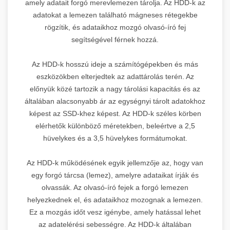
amely adatait forgó merevlemezen tárolja. Az HDD-k az
adatokat a lemezen található mágneses rétegekbe
rögzítik, és adataikhoz mozgó olvasó-író fej
segítségével férnek hozzá.
Az HDD-k hosszú ideje a számítógépekben és más
eszközökben elterjedtek az adattárolás terén. Az
előnyük közé tartozik a nagy tárolási kapacitás és az
általában alacsonyabb ár az egységnyi tárolt adatokhoz
képest az SSD-khez képest. Az HDD-k széles körben
elérhetők különböző méretekben, beleértve a 2,5
hüvelykes és a 3,5 hüvelykes formátumokat.
Az HDD-k működésének egyik jellemzője az, hogy van
egy forgó tárcsa (lemez), amelyre adataikat írják és
olvassák. Az olvasó-író fejek a forgó lemezen
helyezkednek el, és adataikhoz mozognak a lemezen.
Ez a mozgás időt vesz igénybe, amely hatással lehet
az adatelérési sebességre. Az HDD-k általában