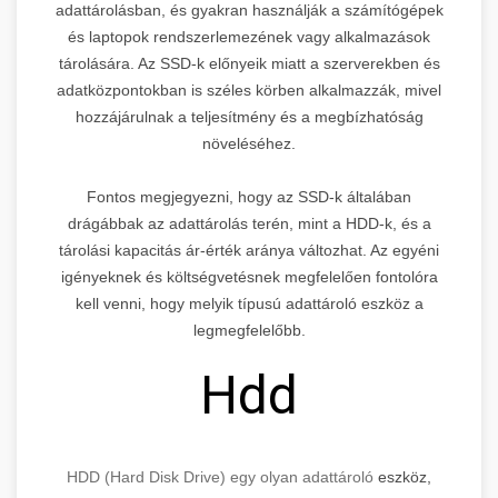
adattárolásban, és gyakran használják a számítógépek
és laptopok rendszerlemezének vagy alkalmazások
tárolására. Az SSD-k előnyeik miatt a szerverekben és
adatközpontokban is széles körben alkalmazzák, mivel
hozzájárulnak a teljesítmény és a megbízhatóság
növeléséhez.
Fontos megjegyezni, hogy az SSD-k általában
drágábbak az adattárolás terén, mint a HDD-k, és a
tárolási kapacitás ár-érték aránya változhat. Az egyéni
igényeknek és költségvetésnek megfelelően fontolóra
kell venni, hogy melyik típusú adattároló eszköz a
legmegfelelőbb.
Hdd
HDD (Hard Disk Drive) egy olyan adattároló
eszköz,