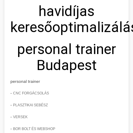
havidíjas
keresőoptimalizálá
personal trainer
Budapest
personal trainer
-
CNC FORGÁCSOLÁS
-
PLASZTIKAI SEBÉSZ
-
VERSEK
-
BOR BOLT ÉS WEBSHOP