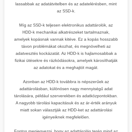
lassabbak az adatátvitelben és az adatelérésben, mint
az SSD-k.
Míg az SSD-k teljesen elektronikus adattárolók, az
HDD-k mechanikai alkatrészeket tartalmaznak,
amelyek kopásnak vannak kitéve. Ez a kopás hosszabb
távon problémákat okozhat, és megnövelheti az
adatvesztés kockázatát. Az HDD-k is hajlamosabbak a
fizikai ütésekre és rázkódásokra, amelyek károsíthatják
az adatokat és a meghajtót magát.
Azonban az HDD-k továbbra is népszerűek az
adattárolásban, különösen nagy mennyiségű adat
tárolására, például szerverekben és adatközpontokban.
A nagyobb tárolási kapacitásuk és az ár-érték arányuk
miatt sokan választják az HDD-ket az adattárolási
igényeiknek megfelelően.
Fontos megjegyezni, hogy az adattárolás terén mind az