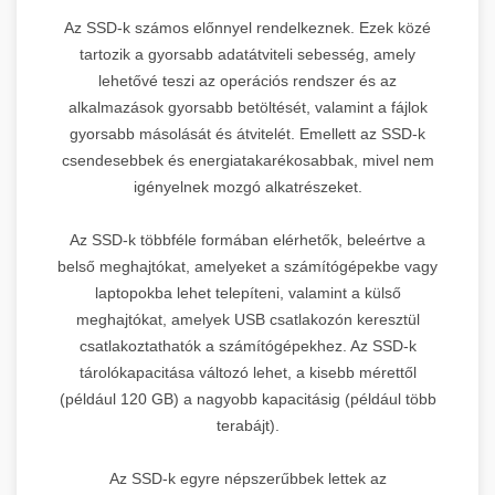
Az SSD-k számos előnnyel rendelkeznek. Ezek közé
tartozik a gyorsabb adatátviteli sebesség, amely
lehetővé teszi az operációs rendszer és az
alkalmazások gyorsabb betöltését, valamint a fájlok
gyorsabb másolását és átvitelét. Emellett az SSD-k
csendesebbek és energiatakarékosabbak, mivel nem
igényelnek mozgó alkatrészeket.
Az SSD-k többféle formában elérhetők, beleértve a
belső meghajtókat, amelyeket a számítógépekbe vagy
laptopokba lehet telepíteni, valamint a külső
meghajtókat, amelyek USB csatlakozón keresztül
csatlakoztathatók a számítógépekhez. Az SSD-k
tárolókapacitása változó lehet, a kisebb mérettől
(például 120 GB) a nagyobb kapacitásig (például több
terabájt).
Az SSD-k egyre népszerűbbek lettek az