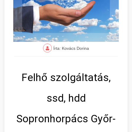
Írta: Kovács Dorina
Felhő szolgáltatás,
ssd, hdd
Sopronhorpács Győr-