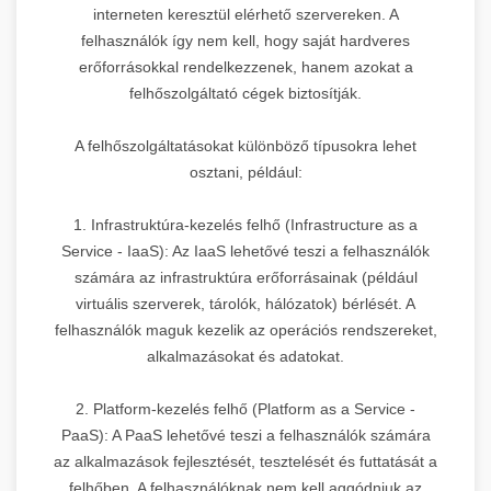
interneten keresztül elérhető szervereken. A
felhasználók így nem kell, hogy saját hardveres
erőforrásokkal rendelkezzenek, hanem azokat a
felhőszolgáltató cégek biztosítják.
A felhőszolgáltatásokat különböző típusokra lehet
osztani, például:
1. Infrastruktúra-kezelés felhő (Infrastructure as a
Service - IaaS): Az IaaS lehetővé teszi a felhasználók
számára az infrastruktúra erőforrásainak (például
virtuális szerverek, tárolók, hálózatok) bérlését. A
felhasználók maguk kezelik az operációs rendszereket,
alkalmazásokat és adatokat.
2. Platform-kezelés felhő (Platform as a Service -
PaaS): A PaaS lehetővé teszi a felhasználók számára
az alkalmazások fejlesztését, tesztelését és futtatását a
felhőben. A felhasználóknak nem kell aggódniuk az