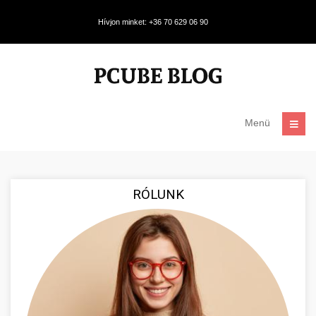
Hívjon minket: +36 70 629 06 90
Menü
RÓLUNK