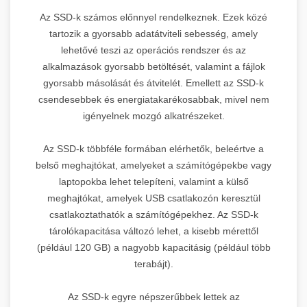
Az SSD-k számos előnnyel rendelkeznek. Ezek közé
tartozik a gyorsabb adatátviteli sebesség, amely
lehetővé teszi az operációs rendszer és az
alkalmazások gyorsabb betöltését, valamint a fájlok
gyorsabb másolását és átvitelét. Emellett az SSD-k
csendesebbek és energiatakarékosabbak, mivel nem
igényelnek mozgó alkatrészeket.
Az SSD-k többféle formában elérhetők, beleértve a
belső meghajtókat, amelyeket a számítógépekbe vagy
laptopokba lehet telepíteni, valamint a külső
meghajtókat, amelyek USB csatlakozón keresztül
csatlakoztathatók a számítógépekhez. Az SSD-k
tárolókapacitása változó lehet, a kisebb mérettől
(például 120 GB) a nagyobb kapacitásig (például több
terabájt).
Az SSD-k egyre népszerűbbek lettek az