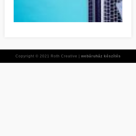
Ne feledje ezeket a tippeket, amikor online vásárol! Komáro
Copyright © 2021
Roth Creative |
webáruház készítés