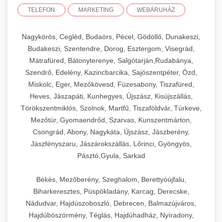
TELEFON
MARKETING
WEBÁRUHÁZ
Nagykörös, Cegléd, Budaörs, Pécel, Gödöllő, Dunakeszi,
Budakeszi, Szentendre, Dorog, Esztergom, Visegrád,
Mátrafüred, Bátonyterenye, Salgótarján,Rudabánya,
Szendrő, Edelény, Kazincbarcika, Sajószentpéter, Ózd,
Miskolc, Eger, Mezőkövesd, Füzesabony, Tiszafüred,
Heves, Jászapáti, Kunhegyes, Újszász, Kisújszállás,
Törökszentmiklós, Szolnok, Martfű, Tiszaföldvár, Túrkeve,
Mezőtúr, Gyomaendrőd, Szarvas, Kunszentmárton,
Csongrád, Abony, Nagykáta, Újszász, Jászberény,
Jászfényszaru, Jászárokszállás, Lőrinci, Gyöngyös,
Pásztó,Gyula, Sarkad
Békés, Mezőberény, Szeghalom, Berettyóújfalu,
Biharkeresztes, Püspökladány, Karcag, Derecske,
Nádudvar, Hajdúszoboszló, Debrecen, Balmazújváros,
Hajdúböszörmény, Téglás, Hajdúhadház, Nyíradony,