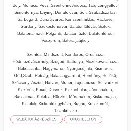
Bóly, Mohács, Pécs, Szentlőrinc Andocs, Tab, Lengyeltóti,
Simontornya, Enying, Dunaföldvár, Solt, Szabadszállás,
Sárbogárd, Dunaújváros, Kunszentmiklós, Ráckeve,
Gárdony, Székesfehérvár, Balatonföldvár, Siófok,
Balatonalmádi, Polgárdi, Balatonfűzfő, Balatonfüred,
Veszprém, Sátoraljaújhely
Szentes, Mindszent, Kondoros, Orosháza,
Hódmezővásárhely, Szeged, Battonya, Mezőkovácsháza,
Békéscsaba, Nagymaros, Nyergesújfalu, Kismaros,
Göd,Szob, Rétság, Balassagyarmat, Romhány, Hollókő,
Szécsény, Aszód, Hatvan, Monor, Lajosmizse, Soltvadkert,
Kiskőrös, Kecel, Dusnok, Kiskunhalas, Jánoshalma,
Bácsalmás, Kelebia, Röszke, Mórahalom, Kiskunmajsa,
Kistelek, Kiskunfélegyháza, Bugac, Kecskemét,
Tiszakécske
WEBÁRUHÁZ KÉSZÍTÉS
OKOSTELEFON