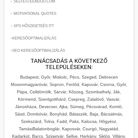
-
SELFESTEEM2GO.COM
-
MOTIVATIONAL QUOTES
-
XPS HŐSZIGETEÉS ITT
-
KERESŐOPTIMALIZÁLÁS
-
SEO KERESŐOPTIMALIZÁLÁS
TANÁCSADÁS A KÖVETKEZŐ
TELEPÜLÉSEKEN:
Budapest, Győr, Miskolc, Pécs, Szeged, Debrecen
Mosonmagyaróvár, Sopron, Fertőd, Kapuvár, Csorna, Győr,
Pápa, Celldömölk, Sárvár, Kőszeg, Szombathely, Ják,
Körmend, Szentgotthárd, Csepreg, Zalalövő, Vasvár,
Jánosháza, Devecser, Ajka, Sümeg, Pécsvárad, Komló,
Sásd, Dombóvár, Bonyhád, Bátaszék, Baja, Bácsalmás,
Szekszárd, Tolna, Fadd, Paks, Kalocsa, Hőgyész,
TamásiBalatonboglár, Kaposvár, Csurgó, Nagyatád,
Kadarkút, Barcs, Szigetvár, Sellye, Harkány, Siklós, Villány,