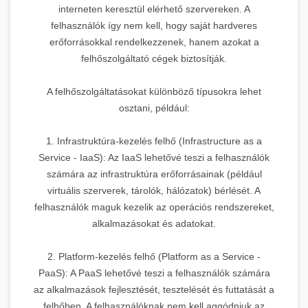
interneten keresztül elérhető szervereken. A
felhasználók így nem kell, hogy saját hardveres
erőforrásokkal rendelkezzenek, hanem azokat a
felhőszolgáltató cégek biztosítják.
A felhőszolgáltatásokat különböző típusokra lehet
osztani, például:
1. Infrastruktúra-kezelés felhő (Infrastructure as a
Service - IaaS): Az IaaS lehetővé teszi a felhasználók
számára az infrastruktúra erőforrásainak (például
virtuális szerverek, tárolók, hálózatok) bérlését. A
felhasználók maguk kezelik az operációs rendszereket,
alkalmazásokat és adatokat.
2. Platform-kezelés felhő (Platform as a Service -
PaaS): A PaaS lehetővé teszi a felhasználók számára
az alkalmazások fejlesztését, tesztelését és futtatását a
felhőben. A felhasználóknak nem kell aggódniuk az