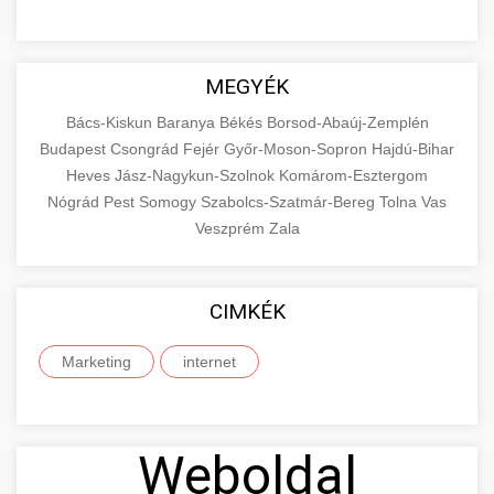
MEGYÉK
Bács-Kiskun
Baranya
Békés
Borsod-Abaúj-Zemplén
Budapest
Csongrád
Fejér
Győr-Moson-Sopron
Hajdú-Bihar
Heves
Jász-Nagykun-Szolnok
Komárom-Esztergom
Nógrád
Pest
Somogy
Szabolcs-Szatmár-Bereg
Tolna
Vas
Veszprém
Zala
CIMKÉK
Marketing
internet
Weboldal