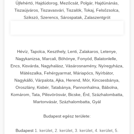
Újfehértó, Hajdúdorog, Mezőcsát, Polgár, Hajdúnánás,
Tiszaújváros, Tiszavasvári, Tiszalök, Tokaj, Felsőzsolca,
Szikszó, Szerencs, Sárospatak, Zalaszentgrót
Hévíz, Tapolca, Keszthely, Lenti, Zalakaros, Letenye,
Nagykanizsa, Marcali, Böhönye, Fonyód, Balatonlelle,
Encs, Kisvárda, Nagyhalász, Vásárosnamény, Nyíregyháza,
Mátészalka, Fehérgyarmat, Máriapócs, Nyírbátor,
Nagykálló, Várpalota, Ajka, Herend, Mór, Kincsesbánya,
Oroszlány, Kisbér, Tatabánya, Pannonhalma, Bábolna,
Komárom, Tata, Pilisvörösvár, Bicske, Érd, Százhalombatta,
Martonvásár, Százhalombatta, Gyál
Budapest egész területe:
Budapest
1. kerület
,
2. kerület
,
3. kerület
,
4. kerület
,
5.