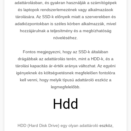
adattárolásban, és gyakran használják a számítógépek
és laptopok rendszerlemezének vagy alkalmazások
tárolására. Az SSD-k előnyeik miatt a szerverekben és
adatközpontokban is széles körben alkalmazzák, mivel
hozzájárulnak a teljesítmény és a megbízhatóság
növeléséhez.
Fontos megjegyezni, hogy az SSD-k általában
drágábbak az adattárolás terén, mint a HDD-k, és a
tárolási kapacitás ár-érték aránya változhat. Az egyéni
igényeknek és költségvetésnek megfelelően fontolóra
kell venni, hogy melyik típusú adattároló eszköz a
legmegfelelőbb.
Hdd
HDD (Hard Disk Drive) egy olyan adattároló
eszköz,