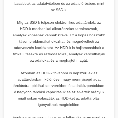
lassabbak az adatátvitelben és az adatelérésben, mint
az SSD-k.
Míg az SSD-k teljesen elektronikus adattárolók, az
HDD-k mechanikai alkatrészeket tartalmaznak,
amelyek kopásnak vannak kitéve. Ez a kopás hosszabb
távon problémákat okozhat, és megnövelheti az
adatvesztés kockázatát. Az HDD-k is hajlamosabbak a
fizikai ütésekre és rázkódásokra, amelyek károsíthatják
az adatokat és a meghajtót magát.
Azonban az HDD-k továbbra is népszerűek az
adattárolásban, különösen nagy mennyiségű adat
tárolására, például szerverekben és adatközpontokban.
A nagyobb tárolási kapacitásuk és az ár-érték arányuk
miatt sokan választják az HDD-ket az adattárolási
igényeiknek megfelelően.
Fontos megjegyezni, hogy az adattárolás terén mind az