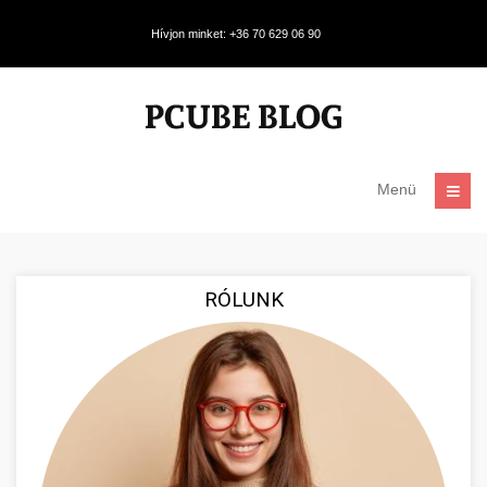
Hívjon minket: +36 70 629 06 90
Menü
RÓLUNK