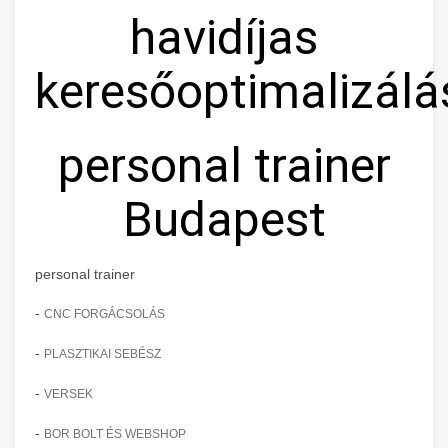
havidíjas
keresőoptimalizálá
personal trainer
Budapest
personal trainer
-
CNC FORGÁCSOLÁS
-
PLASZTIKAI SEBÉSZ
-
VERSEK
-
BOR BOLT ÉS WEBSHOP