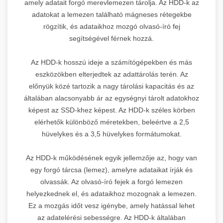
amely adatait forgó merevlemezen tárolja. Az HDD-k az
adatokat a lemezen található mágneses rétegekbe
rögzítik, és adataikhoz mozgó olvasó-író fej
segítségével férnek hozzá.
Az HDD-k hosszú ideje a számítógépekben és más
eszközökben elterjedtek az adattárolás terén. Az
előnyük közé tartozik a nagy tárolási kapacitás és az
általában alacsonyabb ár az egységnyi tárolt adatokhoz
képest az SSD-khez képest. Az HDD-k széles körben
elérhetők különböző méretekben, beleértve a 2,5
hüvelykes és a 3,5 hüvelykes formátumokat.
Az HDD-k működésének egyik jellemzője az, hogy van
egy forgó tárcsa (lemez), amelyre adataikat írják és
olvassák. Az olvasó-író fejek a forgó lemezen
helyezkednek el, és adataikhoz mozognak a lemezen.
Ez a mozgás időt vesz igénybe, amely hatással lehet
az adatelérési sebességre. Az HDD-k általában