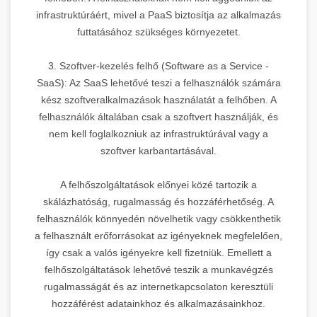
infrastruktúráért, mivel a PaaS biztosítja az alkalmazás
futtatásához szükséges környezetet.
3. Szoftver-kezelés felhő (Software as a Service -
SaaS): Az SaaS lehetővé teszi a felhasználók számára
kész szoftveralkalmazások használatát a felhőben. A
felhasználók általában csak a szoftvert használják, és
nem kell foglalkozniuk az infrastruktúrával vagy a
szoftver karbantartásával.
A felhőszolgáltatások előnyei közé tartozik a
skálázhatóság, rugalmasság és hozzáférhetőség. A
felhasználók könnyedén növelhetik vagy csökkenthetik
a felhasznált erőforrásokat az igényeknek megfelelően,
így csak a valós igényekre kell fizetniük. Emellett a
felhőszolgáltatások lehetővé teszik a munkavégzés
rugalmasságát és az internetkapcsolaton keresztüli
hozzáférést adatainkhoz és alkalmazásainkhoz.