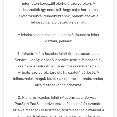
interneten keresztül elérhető szervereken. A
felhasználók így nem kell, hogy saját hardveres
erőforrásokkal rendelkezzenek, hanem azokat a
felhőszolgáltató cégek biztosítják.
A felhőszolgáltatásokat különböző típusokra lehet
osztani, például:
1. Infrastruktúra-kezelés felhő (Infrastructure as a
Service - IaaS): Az IaaS lehetővé teszi a felhasználók
számára az infrastruktúra erőforrásainak (például
virtuális szerverek, tárolók, hálózatok) bérlését. A
felhasználók maguk kezelik az operációs rendszereket,
alkalmazásokat és adatokat.
2. Platform-kezelés felhő (Platform as a Service -
PaaS): A PaaS lehetővé teszi a felhasználók számára
az alkalmazások fejlesztését, tesztelését és futtatását a
felhőben. A felhasználóknak nem kell aggódniuk az