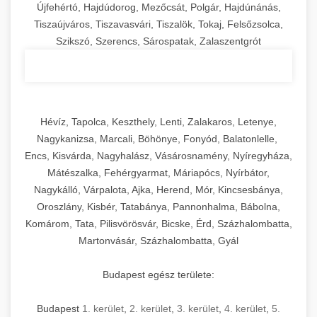
Újfehértó, Hajdúdorog, Mezőcsát, Polgár, Hajdúnánás,
Tiszaújváros, Tiszavasvári, Tiszalök, Tokaj, Felsőzsolca,
Szikszó, Szerencs, Sárospatak, Zalaszentgrót
Hévíz, Tapolca, Keszthely, Lenti, Zalakaros, Letenye,
Nagykanizsa, Marcali, Böhönye, Fonyód, Balatonlelle,
Encs, Kisvárda, Nagyhalász, Vásárosnamény, Nyíregyháza,
Mátészalka, Fehérgyarmat, Máriapócs, Nyírbátor,
Nagykálló, Várpalota, Ajka, Herend, Mór, Kincsesbánya,
Oroszlány, Kisbér, Tatabánya, Pannonhalma, Bábolna,
Komárom, Tata, Pilisvörösvár, Bicske, Érd, Százhalombatta,
Martonvásár, Százhalombatta, Gyál
Budapest egész területe:
Budapest
1. kerület
,
2. kerület
,
3. kerület
,
4. kerület
,
5.