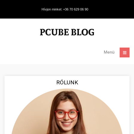
Hívjon minket: +36 70 629 06 90
Menü
RÓLUNK