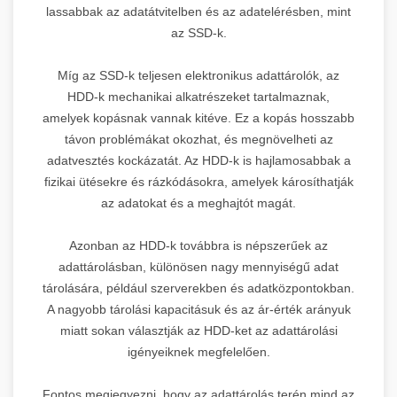
lassabbak az adatátvitelben és az adatelérésben, mint
az SSD-k.
Míg az SSD-k teljesen elektronikus adattárolók, az
HDD-k mechanikai alkatrészeket tartalmaznak,
amelyek kopásnak vannak kitéve. Ez a kopás hosszabb
távon problémákat okozhat, és megnövelheti az
adatvesztés kockázatát. Az HDD-k is hajlamosabbak a
fizikai ütésekre és rázkódásokra, amelyek károsíthatják
az adatokat és a meghajtót magát.
Azonban az HDD-k továbbra is népszerűek az
adattárolásban, különösen nagy mennyiségű adat
tárolására, például szerverekben és adatközpontokban.
A nagyobb tárolási kapacitásuk és az ár-érték arányuk
miatt sokan választják az HDD-ket az adattárolási
igényeiknek megfelelően.
Fontos megjegyezni, hogy az adattárolás terén mind az