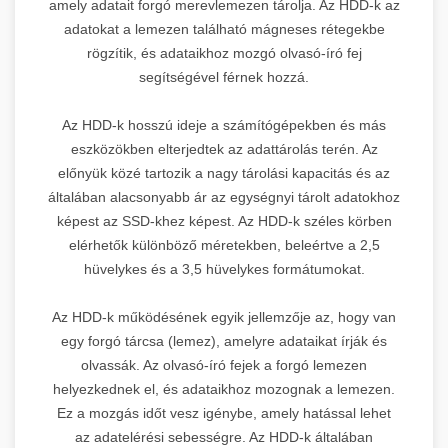
amely adatait forgó merevlemezen tárolja. Az HDD-k az
adatokat a lemezen található mágneses rétegekbe
rögzítik, és adataikhoz mozgó olvasó-író fej
segítségével férnek hozzá.
Az HDD-k hosszú ideje a számítógépekben és más
eszközökben elterjedtek az adattárolás terén. Az
előnyük közé tartozik a nagy tárolási kapacitás és az
általában alacsonyabb ár az egységnyi tárolt adatokhoz
képest az SSD-khez képest. Az HDD-k széles körben
elérhetők különböző méretekben, beleértve a 2,5
hüvelykes és a 3,5 hüvelykes formátumokat.
Az HDD-k működésének egyik jellemzője az, hogy van
egy forgó tárcsa (lemez), amelyre adataikat írják és
olvassák. Az olvasó-író fejek a forgó lemezen
helyezkednek el, és adataikhoz mozognak a lemezen.
Ez a mozgás időt vesz igénybe, amely hatással lehet
az adatelérési sebességre. Az HDD-k általában