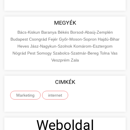
MEGYÉK
Bács-Kiskun
Baranya
Békés
Borsod-Abaúj-Zemplén
Budapest
Csongrád
Fejér
Győr-Moson-Sopron
Hajdú-Bihar
Heves
Jász-Nagykun-Szolnok
Komárom-Esztergom
Nógrád
Pest
Somogy
Szabolcs-Szatmár-Bereg
Tolna
Vas
Veszprém
Zala
CIMKÉK
Marketing
internet
Weboldal