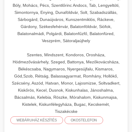
Bóly, Mohács, Pécs, Szentlőrinc Andocs, Tab, Lengyeltóti,
Simontornya, Enying, Dunaföldvár, Solt, Szabadszállás,
Sárbogárd, Dunaújváros, Kunszentmiklós, Ráckeve,
Gárdony, Székesfehérvár, Balatonföldvár, Siófok,
Balatonalmádi, Polgárdi, Balatonfűzfő, Balatonfüred,
Veszprém, Sátoraljaújhely
Szentes, Mindszent, Kondoros, Orosháza,
Hódmezővásárhely, Szeged, Battonya, Mezőkovácsháza,
Békéscsaba, Nagymaros, Nyergesújfalu, Kismaros,
Göd,Szob, Rétság, Balassagyarmat, Romhány, Hollókő,
Szécsény, Aszód, Hatvan, Monor, Lajosmizse, Soltvadkert,
Kiskőrös, Kecel, Dusnok, Kiskunhalas, Jánoshalma,
Bácsalmás, Kelebia, Röszke, Mórahalom, Kiskunmajsa,
Kistelek, Kiskunfélegyháza, Bugac, Kecskemét,
Tiszakécske
WEBÁRUHÁZ KÉSZÍTÉS
OKOSTELEFON