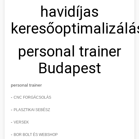
havidíjas
keresőoptimalizálá
personal trainer
Budapest
personal trainer
-
CNC FORGÁCSOLÁS
-
PLASZTIKAI SEBÉSZ
-
VERSEK
-
BOR BOLT ÉS WEBSHOP