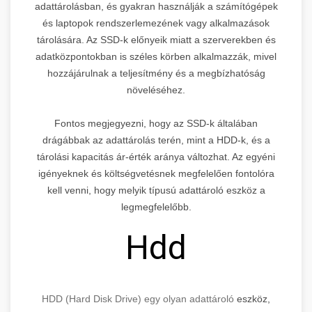
adattárolásban, és gyakran használják a számítógépek
és laptopok rendszerlemezének vagy alkalmazások
tárolására. Az SSD-k előnyeik miatt a szerverekben és
adatközpontokban is széles körben alkalmazzák, mivel
hozzájárulnak a teljesítmény és a megbízhatóság
növeléséhez.
Fontos megjegyezni, hogy az SSD-k általában
drágábbak az adattárolás terén, mint a HDD-k, és a
tárolási kapacitás ár-érték aránya változhat. Az egyéni
igényeknek és költségvetésnek megfelelően fontolóra
kell venni, hogy melyik típusú adattároló eszköz a
legmegfelelőbb.
Hdd
HDD (Hard Disk Drive) egy olyan adattároló
eszköz,