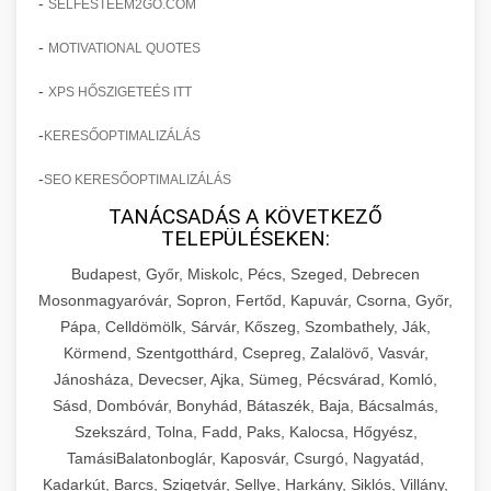
-
SELFESTEEM2GO.COM
-
MOTIVATIONAL QUOTES
-
XPS HŐSZIGETEÉS ITT
-
KERESŐOPTIMALIZÁLÁS
-
SEO KERESŐOPTIMALIZÁLÁS
TANÁCSADÁS A KÖVETKEZŐ
TELEPÜLÉSEKEN:
Budapest, Győr, Miskolc, Pécs, Szeged, Debrecen
Mosonmagyaróvár, Sopron, Fertőd, Kapuvár, Csorna, Győr,
Pápa, Celldömölk, Sárvár, Kőszeg, Szombathely, Ják,
Körmend, Szentgotthárd, Csepreg, Zalalövő, Vasvár,
Jánosháza, Devecser, Ajka, Sümeg, Pécsvárad, Komló,
Sásd, Dombóvár, Bonyhád, Bátaszék, Baja, Bácsalmás,
Szekszárd, Tolna, Fadd, Paks, Kalocsa, Hőgyész,
TamásiBalatonboglár, Kaposvár, Csurgó, Nagyatád,
Kadarkút, Barcs, Szigetvár, Sellye, Harkány, Siklós, Villány,