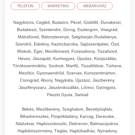
TELEFON
MARKETING
WEBÁRUHÁZ
Nagykörös, Cegléd, Budaörs, Pécel, Gödöllő, Dunakeszi,
Budakeszi, Szentendre, Dorog, Esztergom, Visegrád,
Mátrafüred, Bátonyterenye, Salgótarján,Rudabánya,
Szendrő, Edelény, Kazincbarcika, Sajószentpéter, Ózd,
Miskolc, Eger, Mezőkövesd, Füzesabony, Tiszafüred,
Heves, Jászapáti, Kunhegyes, Újszász, Kisújszállás,
Törökszentmiklós, Szolnok, Martfű, Tiszaföldvár, Túrkeve,
Mezőtúr, Gyomaendrőd, Szarvas, Kunszentmárton,
Csongrád, Abony, Nagykáta, Újszász, Jászberény,
Jászfényszaru, Jászárokszállás, Lőrinci, Gyöngyös,
Pásztó,Gyula, Sarkad
Békés, Mezőberény, Szeghalom, Berettyóújfalu,
Biharkeresztes, Püspökladány, Karcag, Derecske,
Nádudvar, Hajdúszoboszló, Debrecen, Balmazújváros,
Hajdúböszörmény, Téglás, Hajdúhadház, Nyíradony,