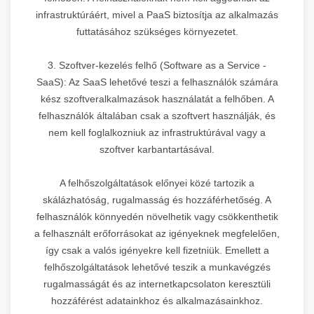
infrastruktúráért, mivel a PaaS biztosítja az alkalmazás
futtatásához szükséges környezetet.
3. Szoftver-kezelés felhő (Software as a Service -
SaaS): Az SaaS lehetővé teszi a felhasználók számára
kész szoftveralkalmazások használatát a felhőben. A
felhasználók általában csak a szoftvert használják, és
nem kell foglalkozniuk az infrastruktúrával vagy a
szoftver karbantartásával.
A felhőszolgáltatások előnyei közé tartozik a
skálázhatóság, rugalmasság és hozzáférhetőség. A
felhasználók könnyedén növelhetik vagy csökkenthetik
a felhasznált erőforrásokat az igényeknek megfelelően,
így csak a valós igényekre kell fizetniük. Emellett a
felhőszolgáltatások lehetővé teszik a munkavégzés
rugalmasságát és az internetkapcsolaton keresztüli
hozzáférést adatainkhoz és alkalmazásainkhoz.