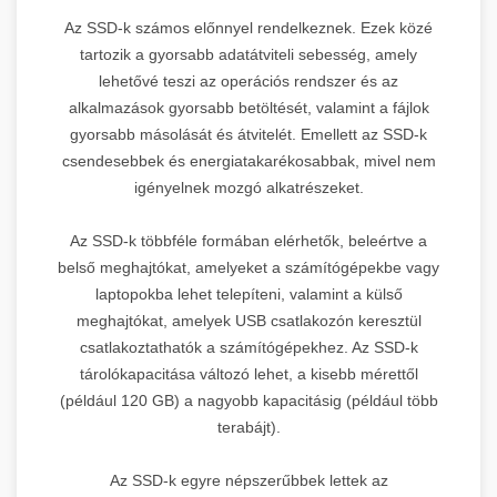
Az SSD-k számos előnnyel rendelkeznek. Ezek közé
tartozik a gyorsabb adatátviteli sebesség, amely
lehetővé teszi az operációs rendszer és az
alkalmazások gyorsabb betöltését, valamint a fájlok
gyorsabb másolását és átvitelét. Emellett az SSD-k
csendesebbek és energiatakarékosabbak, mivel nem
igényelnek mozgó alkatrészeket.
Az SSD-k többféle formában elérhetők, beleértve a
belső meghajtókat, amelyeket a számítógépekbe vagy
laptopokba lehet telepíteni, valamint a külső
meghajtókat, amelyek USB csatlakozón keresztül
csatlakoztathatók a számítógépekhez. Az SSD-k
tárolókapacitása változó lehet, a kisebb mérettől
(például 120 GB) a nagyobb kapacitásig (például több
terabájt).
Az SSD-k egyre népszerűbbek lettek az