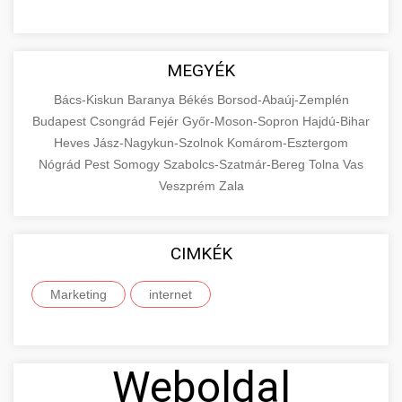
MEGYÉK
Bács-Kiskun
Baranya
Békés
Borsod-Abaúj-Zemplén
Budapest
Csongrád
Fejér
Győr-Moson-Sopron
Hajdú-Bihar
Heves
Jász-Nagykun-Szolnok
Komárom-Esztergom
Nógrád
Pest
Somogy
Szabolcs-Szatmár-Bereg
Tolna
Vas
Veszprém
Zala
CIMKÉK
Marketing
internet
Weboldal