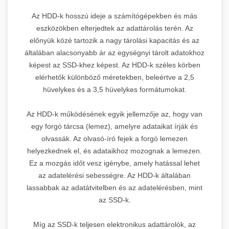
Az HDD-k hosszú ideje a számítógépekben és más
eszközökben elterjedtek az adattárolás terén. Az
előnyük közé tartozik a nagy tárolási kapacitás és az
általában alacsonyabb ár az egységnyi tárolt adatokhoz
képest az SSD-khez képest. Az HDD-k széles körben
elérhetők különböző méretekben, beleértve a 2,5
hüvelykes és a 3,5 hüvelykes formátumokat.
Az HDD-k működésének egyik jellemzője az, hogy van
egy forgó tárcsa (lemez), amelyre adataikat írják és
olvassák. Az olvasó-író fejek a forgó lemezen
helyezkednek el, és adataikhoz mozognak a lemezen.
Ez a mozgás időt vesz igénybe, amely hatással lehet
az adatelérési sebességre. Az HDD-k általában
lassabbak az adatátvitelben és az adatelérésben, mint
az SSD-k.
Míg az SSD-k teljesen elektronikus adattárolók, az