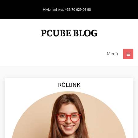
Hívjon minket: +36 70 629 06 90
Menü
RÓLUNK