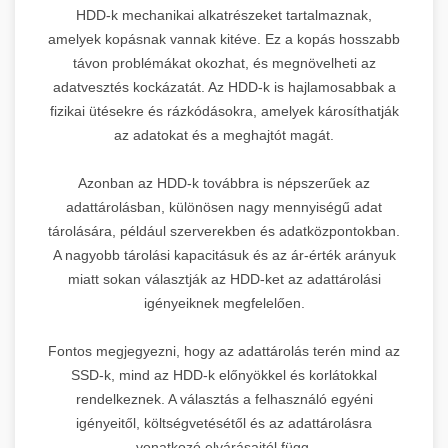
HDD-k mechanikai alkatrészeket tartalmaznak,
amelyek kopásnak vannak kitéve. Ez a kopás hosszabb
távon problémákat okozhat, és megnövelheti az
adatvesztés kockázatát. Az HDD-k is hajlamosabbak a
fizikai ütésekre és rázkódásokra, amelyek károsíthatják
az adatokat és a meghajtót magát.
Azonban az HDD-k továbbra is népszerűek az
adattárolásban, különösen nagy mennyiségű adat
tárolására, például szerverekben és adatközpontokban.
A nagyobb tárolási kapacitásuk és az ár-érték arányuk
miatt sokan választják az HDD-ket az adattárolási
igényeiknek megfelelően.
Fontos megjegyezni, hogy az adattárolás terén mind az
SSD-k, mind az HDD-k előnyökkel és korlátokkal
rendelkeznek. A választás a felhasználó egyéni
igényeitől, költségvetésétől és az adattárolásra
vonatkozó elvárásaitól függ.