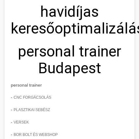
havidíjas
keresőoptimalizálá
personal trainer
Budapest
personal trainer
-
CNC FORGÁCSOLÁS
-
PLASZTIKAI SEBÉSZ
-
VERSEK
-
BOR BOLT ÉS WEBSHOP