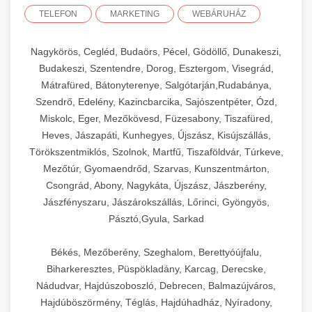
TELEFON
MARKETING
WEBÁRUHÁZ
Nagykörös, Cegléd, Budaörs, Pécel, Gödöllő, Dunakeszi,
Budakeszi, Szentendre, Dorog, Esztergom, Visegrád,
Mátrafüred, Bátonyterenye, Salgótarján,Rudabánya,
Szendrő, Edelény, Kazincbarcika, Sajószentpéter, Ózd,
Miskolc, Eger, Mezőkövesd, Füzesabony, Tiszafüred,
Heves, Jászapáti, Kunhegyes, Újszász, Kisújszállás,
Törökszentmiklós, Szolnok, Martfű, Tiszaföldvár, Túrkeve,
Mezőtúr, Gyomaendrőd, Szarvas, Kunszentmárton,
Csongrád, Abony, Nagykáta, Újszász, Jászberény,
Jászfényszaru, Jászárokszállás, Lőrinci, Gyöngyös,
Pásztó,Gyula, Sarkad
Békés, Mezőberény, Szeghalom, Berettyóújfalu,
Biharkeresztes, Püspökladány, Karcag, Derecske,
Nádudvar, Hajdúszoboszló, Debrecen, Balmazújváros,
Hajdúböszörmény, Téglás, Hajdúhadház, Nyíradony,