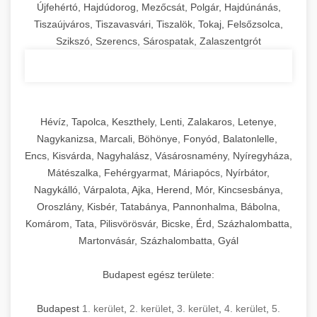
Újfehértó, Hajdúdorog, Mezőcsát, Polgár, Hajdúnánás,
Tiszaújváros, Tiszavasvári, Tiszalök, Tokaj, Felsőzsolca,
Szikszó, Szerencs, Sárospatak, Zalaszentgrót
Hévíz, Tapolca, Keszthely, Lenti, Zalakaros, Letenye,
Nagykanizsa, Marcali, Böhönye, Fonyód, Balatonlelle,
Encs, Kisvárda, Nagyhalász, Vásárosnamény, Nyíregyháza,
Mátészalka, Fehérgyarmat, Máriapócs, Nyírbátor,
Nagykálló, Várpalota, Ajka, Herend, Mór, Kincsesbánya,
Oroszlány, Kisbér, Tatabánya, Pannonhalma, Bábolna,
Komárom, Tata, Pilisvörösvár, Bicske, Érd, Százhalombatta,
Martonvásár, Százhalombatta, Gyál
Budapest egész területe:
Budapest
1. kerület
,
2. kerület
,
3. kerület
,
4. kerület
,
5.