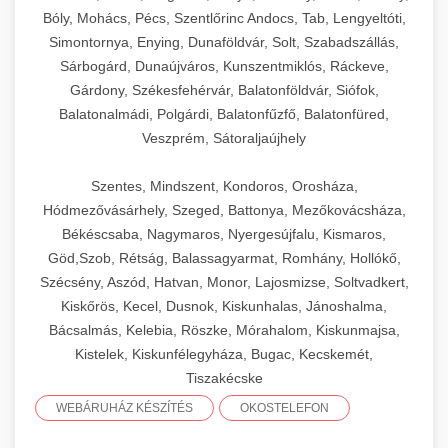
Bóly, Mohács, Pécs, Szentlőrinc Andocs, Tab, Lengyeltóti,
Simontornya, Enying, Dunaföldvár, Solt, Szabadszállás,
Sárbogárd, Dunaújváros, Kunszentmiklós, Ráckeve,
Gárdony, Székesfehérvár, Balatonföldvár, Siófok,
Balatonalmádi, Polgárdi, Balatonfűzfő, Balatonfüred,
Veszprém, Sátoraljaújhely
Szentes, Mindszent, Kondoros, Orosháza,
Hódmezővásárhely, Szeged, Battonya, Mezőkovácsháza,
Békéscsaba, Nagymaros, Nyergesújfalu, Kismaros,
Göd,Szob, Rétság, Balassagyarmat, Romhány, Hollókő,
Szécsény, Aszód, Hatvan, Monor, Lajosmizse, Soltvadkert,
Kiskőrös, Kecel, Dusnok, Kiskunhalas, Jánoshalma,
Bácsalmás, Kelebia, Röszke, Mórahalom, Kiskunmajsa,
Kistelek, Kiskunfélegyháza, Bugac, Kecskemét,
Tiszakécske
WEBÁRUHÁZ KÉSZÍTÉS
OKOSTELEFON