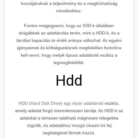
hozzájárulnak a teljesítmény és a megbízhatóság
növeléséhez.
Fontos megjegyezni, hogy az SSD-k általában
drágábbak az adattárolás terén, mint a HDD-k, és a
tárolási kapacitás ár-érték aránya változhat. Az egyéni
igényeknek és költségvetésnek megfelelően fontolóra
kell venni, hogy melyik típusú adattároló eszköz a
legmegfelelőbb.
Hdd
HDD (Hard Disk Drive) egy olyan adattároló
eszköz,
amely adatait forgó merevlemezen tárolja. Az HDD-k az
adatokat a lemezen található mágneses rétegekbe
rögzítik, és adataikhoz mozgó olvasó-író fej
segítségével férnek hozzá.