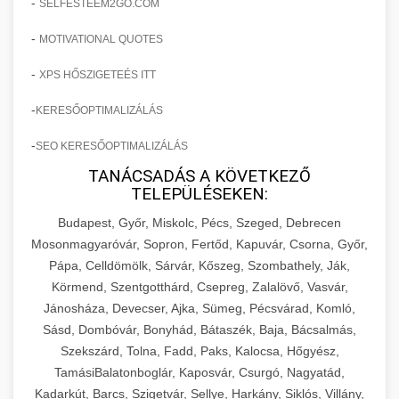
-
SELFESTEEM2GO.COM
-
MOTIVATIONAL QUOTES
-
XPS HŐSZIGETEÉS ITT
-
KERESŐOPTIMALIZÁLÁS
-
SEO KERESŐOPTIMALIZÁLÁS
TANÁCSADÁS A KÖVETKEZŐ
TELEPÜLÉSEKEN:
Budapest, Győr, Miskolc, Pécs, Szeged, Debrecen
Mosonmagyaróvár, Sopron, Fertőd, Kapuvár, Csorna, Győr,
Pápa, Celldömölk, Sárvár, Kőszeg, Szombathely, Ják,
Körmend, Szentgotthárd, Csepreg, Zalalövő, Vasvár,
Jánosháza, Devecser, Ajka, Sümeg, Pécsvárad, Komló,
Sásd, Dombóvár, Bonyhád, Bátaszék, Baja, Bácsalmás,
Szekszárd, Tolna, Fadd, Paks, Kalocsa, Hőgyész,
TamásiBalatonboglár, Kaposvár, Csurgó, Nagyatád,
Kadarkút, Barcs, Szigetvár, Sellye, Harkány, Siklós, Villány,