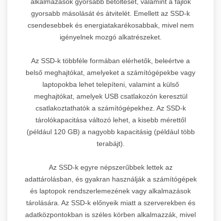
alkalmazások gyorsabb betöltését, valamint a fájlok
gyorsabb másolását és átvitelét. Emellett az SSD-k
csendesebbek és energiatakarékosabbak, mivel nem
igényelnek mozgó alkatrészeket.
Az SSD-k többféle formában elérhetők, beleértve a
belső meghajtókat, amelyeket a számítógépekbe vagy
laptopokba lehet telepíteni, valamint a külső
meghajtókat, amelyek USB csatlakozón keresztül
csatlakoztathatók a számítógépekhez. Az SSD-k
tárolókapacitása változó lehet, a kisebb mérettől
(például 120 GB) a nagyobb kapacitásig (például több
terabájt).
Az SSD-k egyre népszerűbbek lettek az
adattárolásban, és gyakran használják a számítógépek
és laptopok rendszerlemezének vagy alkalmazások
tárolására. Az SSD-k előnyeik miatt a szerverekben és
adatközpontokban is széles körben alkalmazzák, mivel