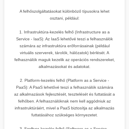
A felhőszolgáltatásokat különböző típusokra lehet
osztani, például:
1. Infrastruktúra-kezelés felhő (Infrastructure as a
Service - IaaS): Az IaaS lehetővé teszi a felhasználók
számára az infrastruktúra erőforrásainak (például
virtuális szerverek, tárolók, hálózatok) bérlését. A
felhasználók maguk kezelik az operációs rendszereket,
alkalmazásokat és adatokat.
2. Platform-kezelés felhő (Platform as a Service -
PaaS): A PaaS lehetővé teszi a felhasználók számára
az alkalmazások fejlesztését, tesztelését és futtatását a
felhőben. A felhasználóknak nem kell aggódniuk az
infrastruktúráért, mivel a PaaS biztosítja az alkalmazás
futtatásához szükséges környezetet.
3. Szoftver-kezelés felhő (Software as a Service -