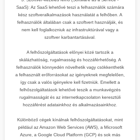
SaaS): Az SaaS lehetővé teszi a felhasználók számára
kész szoftveralkalmazások használatát a felhőben. A
felhasználók általában csak a szoftvert használják, és
nem kell foglalkozniuk az infrastruktúrával vagy a
szoftver karbantartásával.
A felhőszolgáltatások előnyei közé tartozik a
skálázhatóság, rugalmasság és hozzáférhetőség. A
felhasználók könnyedén növelhetik vagy csökkenthetik
a felhasznált erőforrásokat az igényeknek megfelelően,
így csak a valós igényekre kell fizetniük. Emellett a
felhőszolgáltatások lehetővé teszik a munkavégzés
rugalmasságát és az internetkapcsolaton keresztüli
hozzáférést adatainkhoz és alkalmazásainkhoz.
Különböző cégek kínálnak felhőszolgáltatásokat, mint
például az Amazon Web Services (AWS), a Microsoft
Azure, a Google Cloud Platform (GCP) és sok más