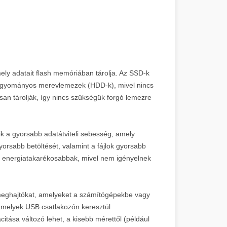
ely adatait flash memóriában tárolja. Az SSD-k
a hagyományos merevlemezek (HDD-k), mivel nincs
an tárolják, így nincs szükségük forgó lemezre
k a gyorsabb adatátviteli sebesség, amely
orsabb betöltését, valamint a fájlok gyorsabb
s energiatakarékosabbak, mivel nem igényelnek
 meghajtókat, amelyeket a számítógépekbe vagy
 amelyek USB csatlakozón keresztül
tása változó lehet, a kisebb mérettől (például