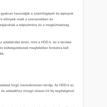
 gyakran használják a számítógépek és laptopok
k előnyeik miatt a szerverekben és
zájárulnak a teljesítmény és a megbízhatóság
adattárolás terén, mint a HDD-k, és a tárolási
és költségvetésnek megfelelően fontolóra kell
bb.
adatait forgó merevlemezen tárolja. Az HDD-k az
 és adataikhoz mozgó olvasó-író fej segítségével