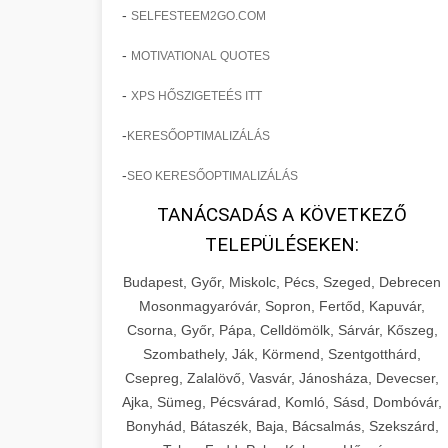
-
SELFESTEEM2GO.COM
-
MOTIVATIONAL QUOTES
-
XPS HŐSZIGETEÉS ITT
-
KERESŐOPTIMALIZÁLÁS
-
SEO KERESŐOPTIMALIZÁLÁS
TANÁCSADÁS A KÖVETKEZŐ
TELEPÜLÉSEKEN:
Budapest, Győr, Miskolc, Pécs, Szeged, Debrecen
Mosonmagyaróvár, Sopron, Fertőd, Kapuvár,
Csorna, Győr, Pápa, Celldömölk, Sárvár, Kőszeg,
Szombathely, Ják, Körmend, Szentgotthárd,
Csepreg, Zalalövő, Vasvár, Jánosháza, Devecser,
Ajka, Sümeg, Pécsvárad, Komló, Sásd, Dombóvár,
Bonyhád, Bátaszék, Baja, Bácsalmás, Szekszárd,