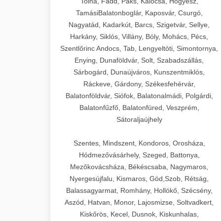
Tolna, Fadd, Paks, Kalocsa, Hőgyész,
TamásiBalatonboglár, Kaposvár, Csurgó,
Nagyatád, Kadarkút, Barcs, Szigetvár, Sellye,
Harkány, Siklós, Villány, Bóly, Mohács, Pécs,
Szentlőrinc Andocs, Tab, Lengyeltóti, Simontornya,
Enying, Dunaföldvár, Solt, Szabadszállás,
Sárbogárd, Dunaújváros, Kunszentmiklós,
Ráckeve, Gárdony, Székesfehérvár,
Balatonföldvár, Siófok, Balatonalmádi, Polgárdi,
Balatonfűzfő, Balatonfüred, Veszprém,
Sátoraljaújhely
Szentes, Mindszent, Kondoros, Orosháza,
Hódmezővásárhely, Szeged, Battonya,
Mezőkovácsháza, Békéscsaba, Nagymaros,
Nyergesújfalu, Kismaros, Göd,Szob, Rétság,
Balassagyarmat, Romhány, Hollókő, Szécsény,
Aszód, Hatvan, Monor, Lajosmizse, Soltvadkert,
Kiskőrös, Kecel, Dusnok, Kiskunhalas,