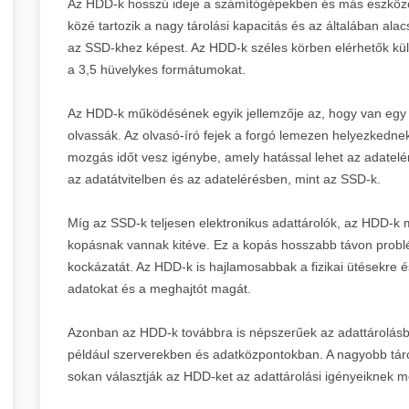
Az HDD-k hosszú ideje a számítógépekben és más eszközök
közé tartozik a nagy tárolási kapacitás és az általában al
az SSD-khez képest. Az HDD-k széles körben elérhetők kü
a 3,5 hüvelykes formátumokat.
Az HDD-k működésének egyik jellemzője az, hogy van egy fo
olvassák. Az olvasó-író fejek a forgó lemezen helyezkedn
mozgás időt vesz igénybe, amely hatással lehet az adatel
az adatátvitelben és az adatelérésben, mint az SSD-k.
Míg az SSD-k teljesen elektronikus adattárolók, az HDD-k 
kopásnak vannak kitéve. Ez a kopás hosszabb távon probl
kockázatát. Az HDD-k is hajlamosabbak a fizikai ütésekre 
adatokat és a meghajtót magát.
Azonban az HDD-k továbbra is népszerűek az adattárolásb
például szerverekben és adatközpontokban. A nagyobb tárol
sokan választják az HDD-ket az adattárolási igényeiknek m