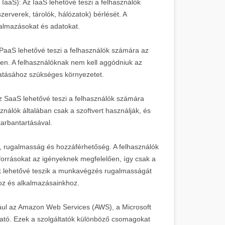
- IaaS): Az IaaS lehetővé teszi a felhasználók
szerverek, tárolók, hálózatok) bérlését. A
kalmazásokat és adatokat.
A PaaS lehetővé teszi a felhasználók számára az
őben. A felhasználóknak nem kell aggódniuk az
ttatásához szükséges környezetet.
Az SaaS lehetővé teszi a felhasználók számára
ználók általában csak a szoftvert használják, és
karbantartásával.
ág, rugalmasság és hozzáférhetőség. A felhasználók
forrásokat az igényeknek megfelelően, így csak a
ások lehetővé teszik a munkavégzés rugalmasságát
hoz és alkalmazásainkhoz.
dául az Amazon Web Services (AWS), a Microsoft
ató. Ezek a szolgáltatók különböző csomagokat