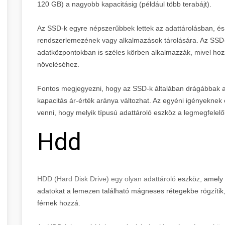
120 GB) a nagyobb kapacitásig (például több terabájt).
Az SSD-k egyre népszerűbbek lettek az adattárolásban, és
rendszerlemezének vagy alkalmazások tárolására. Az SSD-
adatközpontokban is széles körben alkalmazzák, mivel hoz
növeléséhez.
Fontos megjegyezni, hogy az SSD-k általában drágábbak az 
kapacitás ár-érték aránya változhat. Az egyéni igényeknek 
venni, hogy melyik típusú adattároló eszköz a legmegfelelő
Hdd
HDD (Hard Disk Drive) egy olyan adattároló
eszköz, amely 
adatokat a lemezen található mágneses rétegekbe rögzítik,
férnek hozzá.