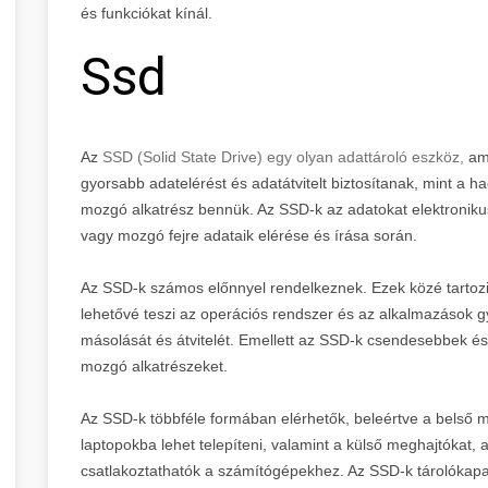
és funkciókat kínál.
Ssd
Az
SSD (Solid State Drive) egy olyan adattároló eszköz,
am
gyorsabb adatelérést és adatátvitelt biztosítanak, mint 
mozgó alkatrész bennük. Az SSD-k az adatokat elektronikus
vagy mozgó fejre adataik elérése és írása során.
Az SSD-k számos előnnyel rendelkeznek. Ezek közé tartozi
lehetővé teszi az operációs rendszer és az alkalmazások gy
másolását és átvitelét. Emellett az SSD-k csendesebbek é
mozgó alkatrészeket.
Az SSD-k többféle formában elérhetők, beleértve a belső
laptopokba lehet telepíteni, valamint a külső meghajtókat,
csatlakoztathatók a számítógépekhez. Az SSD-k tárolókapaci