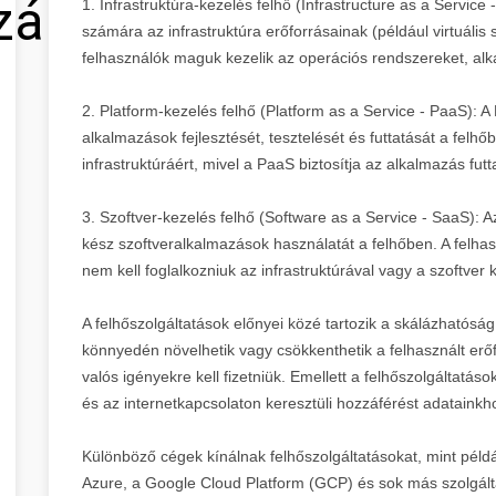
zálás
1. Infrastruktúra-kezelés felhő (Infrastructure as a Service 
számára az infrastruktúra erőforrásainak (például virtuális 
felhasználók maguk kezelik az operációs rendszereket, al
2. Platform-kezelés felhő (Platform as a Service - PaaS): 
alkalmazások fejlesztését, tesztelését és futtatását a felh
infrastruktúráért, mivel a PaaS biztosítja az alkalmazás fu
3. Szoftver-kezelés felhő (Software as a Service - SaaS): 
kész szoftveralkalmazások használatát a felhőben. A felhas
nem kell foglalkozniuk az infrastruktúrával vagy a szoftver 
A felhőszolgáltatások előnyei közé tartozik a skálázhatós
könnyedén növelhetik vagy csökkenthetik a felhasznált erő
valós igényekre kell fizetniük. Emellett a felhőszolgáltat
és az internetkapcsolaton keresztüli hozzáférést adataink
Különböző cégek kínálnak felhőszolgáltatásokat, mint pél
Azure, a Google Cloud Platform (GCP) és sok más szolgált