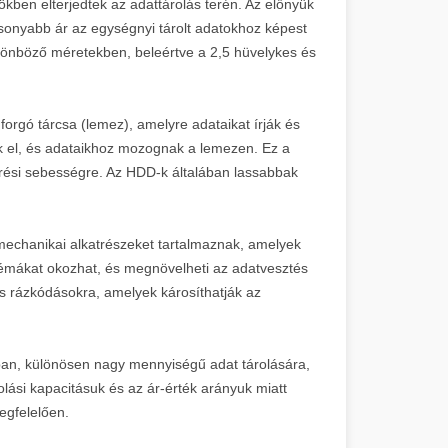
ben elterjedtek az adattárolás terén. Az előnyük
acsonyabb ár az egységnyi tárolt adatokhoz képest
lönböző méretekben, beleértve a 2,5 hüvelykes és
rgó tárcsa (lemez), amelyre adataikat írják és
ek el, és adataikhoz mozognak a lemezen. Ez a
érési sebességre. Az HDD-k általában lassabbak
mechanikai alkatrészeket tartalmaznak, amelyek
émákat okozhat, és megnövelheti az adatvesztés
és rázkódásokra, amelyek károsíthatják az
an, különösen nagy mennyiségű adat tárolására,
ási kapacitásuk és az ár-érték arányuk miatt
egfelelően.