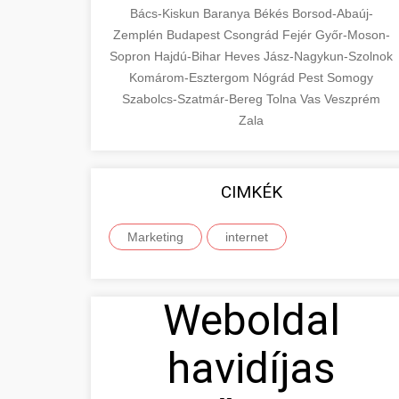
Bács-Kiskun
Baranya
Békés
Borsod-Abaúj-
Zemplén
Budapest
Csongrád
Fejér
Győr-Moson-
Sopron
Hajdú-Bihar
Heves
Jász-Nagykun-Szolnok
Komárom-Esztergom
Nógrád
Pest
Somogy
Szabolcs-Szatmár-Bereg
Tolna
Vas
Veszprém
Zala
CIMKÉK
Marketing
internet
Weboldal
havidíjas