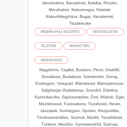
Jánoshalma, Bácsalmás, Kelebia, Röszke,
Mórahalom, Kiskunmajsa, Kistelek,
Kiskunfélegyháza, Bugac, Kecskemét,
Tiszakécske
WEBÁRUHÁZ KÉSZÍTÉS
OKOSTELEFON
TELEFON
MARKETING
WEBÁRUHÁZ
Nagykörös, Cegléd, Budaörs, Pécel, Gödöllő,
Dunakeszi, Budakeszi, Szentendre, Dorog,
Esztergom, Visegrád, Mátrafüred, Bátonyterenye,
Salgótarján,Rudabánya, Szendrő, Edelény,
Kazincbarcika, Sajószentpéter, Ózd, Miskolc, Eger,
Mezőkövesd, Füzesabony, Tiszafüred, Heves,
Jászapáti, Kunhegyes, Újszász, Kisújszállás,
Törökszentmiklós, Szolnok, Martfű, Tiszaföldvár,
Túrkeve, Mezőtúr, Gyomaendrőd, Szarvas,