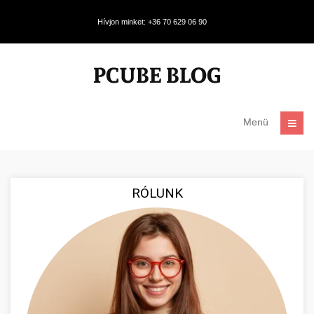
Hívjon minket: +36 70 629 06 90
Menü
RÓLUNK