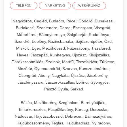
TELEFON
MARKETING
WEBÁRUHÁZ
Nagykörös, Cegléd, Budaörs, Pécel, Gödöllő, Dunakeszi,
Budakeszi, Szentendre, Dorog, Esztergom, Visegrád,
Mátrafüred, Bátonyterenye, Salgótarján,Rudabánya,
Szendrő, Edelény, Kazincbarcika, Sajószentpéter, Ózd,
Miskolc, Eger, Mezőkövesd, Füzesabony, Tiszafüred,
Heves, Jászapáti, Kunhegyes, Újszász, Kisújszállás,
Törökszentmiklós, Szolnok, Martfű, Tiszaföldvár, Túrkeve,
Mezőtúr, Gyomaendrőd, Szarvas, Kunszentmárton,
Csongrád, Abony, Nagykáta, Újszász, Jászberény,
Jászfényszaru, Jászárokszállás, Lőrinci, Gyöngyös,
Pásztó,Gyula, Sarkad
Békés, Mezőberény, Szeghalom, Berettyóújfalu,
Biharkeresztes, Püspökladány, Karcag, Derecske,
Nádudvar, Hajdúszoboszló, Debrecen, Balmazújváros,
Hajdúböszörmény, Téglás, Hajdúhadház, Nyíradony,