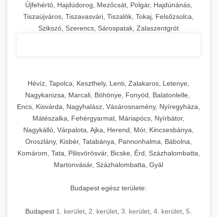
Újfehértó, Hajdúdorog, Mezőcsát, Polgár, Hajdúnánás,
Tiszaújváros, Tiszavasvári, Tiszalök, Tokaj, Felsőzsolca,
Szikszó, Szerencs, Sárospatak, Zalaszentgrót
Hévíz, Tapolca, Keszthely, Lenti, Zalakaros, Letenye,
Nagykanizsa, Marcali, Böhönye, Fonyód, Balatonlelle,
Encs, Kisvárda, Nagyhalász, Vásárosnamény, Nyíregyháza,
Mátészalka, Fehérgyarmat, Máriapócs, Nyírbátor,
Nagykálló, Várpalota, Ajka, Herend, Mór, Kincsesbánya,
Oroszlány, Kisbér, Tatabánya, Pannonhalma, Bábolna,
Komárom, Tata, Pilisvörösvár, Bicske, Érd, Százhalombatta,
Martonvásár, Százhalombatta, Gyál
Budapest egész területe:
Budapest
1. kerület
,
2. kerület
,
3. kerület
,
4. kerület
,
5.