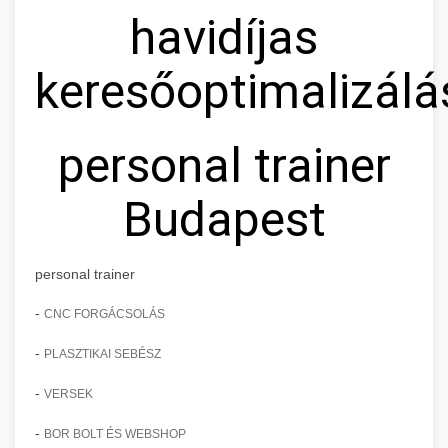
havidíjas
keresőoptimalizálá
personal trainer
Budapest
personal trainer
-
CNC FORGÁCSOLÁS
-
PLASZTIKAI SEBÉSZ
-
VERSEK
-
BOR BOLT ÉS WEBSHOP