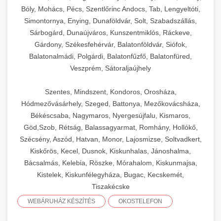
Bóly, Mohács, Pécs, Szentlőrinc Andocs, Tab, Lengyeltóti,
Simontornya, Enying, Dunaföldvár, Solt, Szabadszállás,
Sárbogárd, Dunaújváros, Kunszentmiklós, Ráckeve,
Gárdony, Székesfehérvár, Balatonföldvár, Siófok,
Balatonalmádi, Polgárdi, Balatonfűzfő, Balatonfüred,
Veszprém, Sátoraljaújhely
Szentes, Mindszent, Kondoros, Orosháza,
Hódmezővásárhely, Szeged, Battonya, Mezőkovácsháza,
Békéscsaba, Nagymaros, Nyergesújfalu, Kismaros,
Göd,Szob, Rétság, Balassagyarmat, Romhány, Hollókő,
Szécsény, Aszód, Hatvan, Monor, Lajosmizse, Soltvadkert,
Kiskőrös, Kecel, Dusnok, Kiskunhalas, Jánoshalma,
Bácsalmás, Kelebia, Röszke, Mórahalom, Kiskunmajsa,
Kistelek, Kiskunfélegyháza, Bugac, Kecskemét,
Tiszakécske
WEBÁRUHÁZ KÉSZÍTÉS
OKOSTELEFON