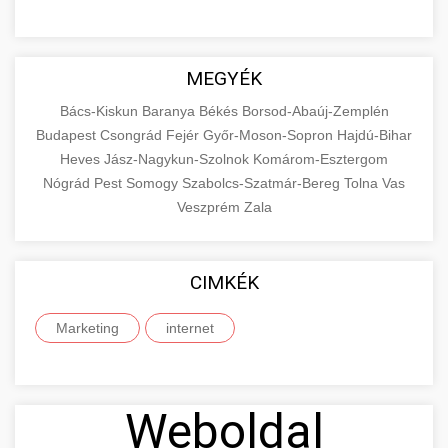
MEGYÉK
Bács-Kiskun
Baranya
Békés
Borsod-Abaúj-Zemplén
Budapest
Csongrád
Fejér
Győr-Moson-Sopron
Hajdú-Bihar
Heves
Jász-Nagykun-Szolnok
Komárom-Esztergom
Nógrád
Pest
Somogy
Szabolcs-Szatmár-Bereg
Tolna
Vas
Veszprém
Zala
CIMKÉK
Marketing
internet
Weboldal