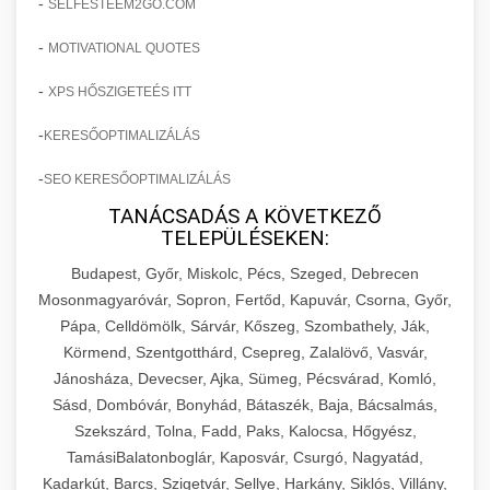
-
SELFESTEEM2GO.COM
-
MOTIVATIONAL QUOTES
-
XPS HŐSZIGETEÉS ITT
-
KERESŐOPTIMALIZÁLÁS
-
SEO KERESŐOPTIMALIZÁLÁS
TANÁCSADÁS A KÖVETKEZŐ
TELEPÜLÉSEKEN:
Budapest, Győr, Miskolc, Pécs, Szeged, Debrecen
Mosonmagyaróvár, Sopron, Fertőd, Kapuvár, Csorna, Győr,
Pápa, Celldömölk, Sárvár, Kőszeg, Szombathely, Ják,
Körmend, Szentgotthárd, Csepreg, Zalalövő, Vasvár,
Jánosháza, Devecser, Ajka, Sümeg, Pécsvárad, Komló,
Sásd, Dombóvár, Bonyhád, Bátaszék, Baja, Bácsalmás,
Szekszárd, Tolna, Fadd, Paks, Kalocsa, Hőgyész,
TamásiBalatonboglár, Kaposvár, Csurgó, Nagyatád,
Kadarkút, Barcs, Szigetvár, Sellye, Harkány, Siklós, Villány,