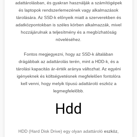
adattárolásban, és gyakran használják a számítógépek
és laptopok rendszerlemezének vagy alkalmazások
tárolására. Az SSD-k előnyeik miatt a szerverekben és
adatközpontokban is széles körben alkalmazzák, mivel
hozzájárulnak a teljesítmény és a megbízhatóság
növeléséhez.
Fontos megjegyezni, hogy az SSD-k általában
drágábbak az adattárolás terén, mint a HDD-k, és a
tárolási kapacitás ár-érték aránya változhat. Az egyéni
igényeknek és költségvetésnek megfelelően fontolóra
kell venni, hogy melyik típusú adattároló eszköz a
legmegfelelőbb.
Hdd
HDD (Hard Disk Drive) egy olyan adattároló
eszköz,