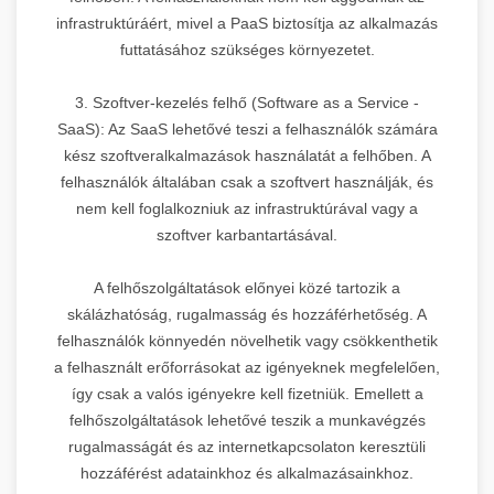
infrastruktúráért, mivel a PaaS biztosítja az alkalmazás
futtatásához szükséges környezetet.
3. Szoftver-kezelés felhő (Software as a Service -
SaaS): Az SaaS lehetővé teszi a felhasználók számára
kész szoftveralkalmazások használatát a felhőben. A
felhasználók általában csak a szoftvert használják, és
nem kell foglalkozniuk az infrastruktúrával vagy a
szoftver karbantartásával.
A felhőszolgáltatások előnyei közé tartozik a
skálázhatóság, rugalmasság és hozzáférhetőség. A
felhasználók könnyedén növelhetik vagy csökkenthetik
a felhasznált erőforrásokat az igényeknek megfelelően,
így csak a valós igényekre kell fizetniük. Emellett a
felhőszolgáltatások lehetővé teszik a munkavégzés
rugalmasságát és az internetkapcsolaton keresztüli
hozzáférést adatainkhoz és alkalmazásainkhoz.