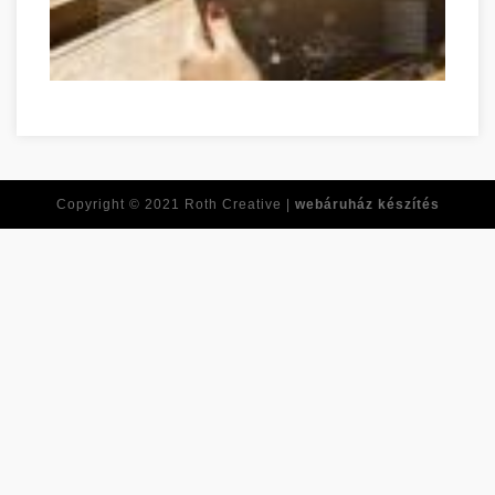
Piaci cikkek és nagyszerű eredmények! Szabolcs-Szatmár-Be
Copyright © 2021
Roth Creative |
webáruház készítés