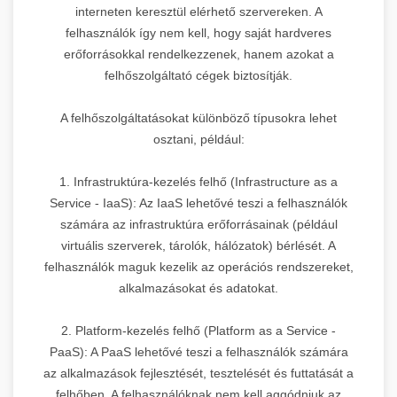
interneten keresztül elérhető szervereken. A
felhasználók így nem kell, hogy saját hardveres
erőforrásokkal rendelkezzenek, hanem azokat a
felhőszolgáltató cégek biztosítják.
A felhőszolgáltatásokat különböző típusokra lehet
osztani, például:
1. Infrastruktúra-kezelés felhő (Infrastructure as a
Service - IaaS): Az IaaS lehetővé teszi a felhasználók
számára az infrastruktúra erőforrásainak (például
virtuális szerverek, tárolók, hálózatok) bérlését. A
felhasználók maguk kezelik az operációs rendszereket,
alkalmazásokat és adatokat.
2. Platform-kezelés felhő (Platform as a Service -
PaaS): A PaaS lehetővé teszi a felhasználók számára
az alkalmazások fejlesztését, tesztelését és futtatását a
felhőben. A felhasználóknak nem kell aggódniuk az