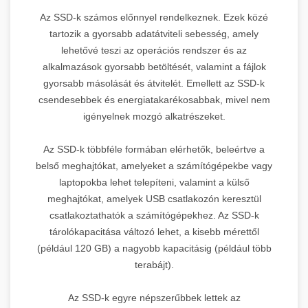
Az SSD-k számos előnnyel rendelkeznek. Ezek közé
tartozik a gyorsabb adatátviteli sebesség, amely
lehetővé teszi az operációs rendszer és az
alkalmazások gyorsabb betöltését, valamint a fájlok
gyorsabb másolását és átvitelét. Emellett az SSD-k
csendesebbek és energiatakarékosabbak, mivel nem
igényelnek mozgó alkatrészeket.
Az SSD-k többféle formában elérhetők, beleértve a
belső meghajtókat, amelyeket a számítógépekbe vagy
laptopokba lehet telepíteni, valamint a külső
meghajtókat, amelyek USB csatlakozón keresztül
csatlakoztathatók a számítógépekhez. Az SSD-k
tárolókapacitása változó lehet, a kisebb mérettől
(például 120 GB) a nagyobb kapacitásig (például több
terabájt).
Az SSD-k egyre népszerűbbek lettek az