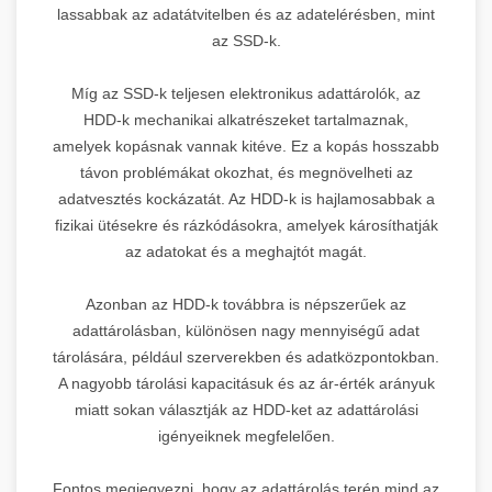
lassabbak az adatátvitelben és az adatelérésben, mint
az SSD-k.
Míg az SSD-k teljesen elektronikus adattárolók, az
HDD-k mechanikai alkatrészeket tartalmaznak,
amelyek kopásnak vannak kitéve. Ez a kopás hosszabb
távon problémákat okozhat, és megnövelheti az
adatvesztés kockázatát. Az HDD-k is hajlamosabbak a
fizikai ütésekre és rázkódásokra, amelyek károsíthatják
az adatokat és a meghajtót magát.
Azonban az HDD-k továbbra is népszerűek az
adattárolásban, különösen nagy mennyiségű adat
tárolására, például szerverekben és adatközpontokban.
A nagyobb tárolási kapacitásuk és az ár-érték arányuk
miatt sokan választják az HDD-ket az adattárolási
igényeiknek megfelelően.
Fontos megjegyezni, hogy az adattárolás terén mind az