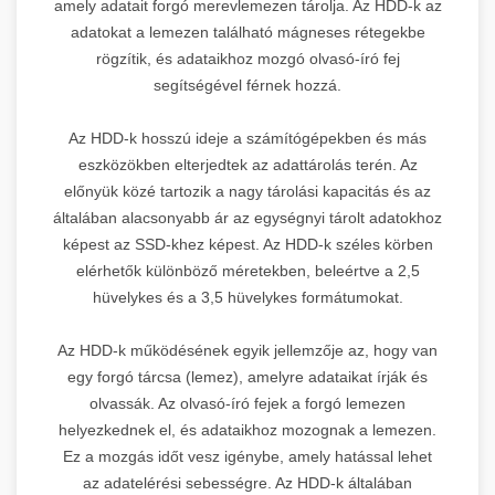
amely adatait forgó merevlemezen tárolja. Az HDD-k az
adatokat a lemezen található mágneses rétegekbe
rögzítik, és adataikhoz mozgó olvasó-író fej
segítségével férnek hozzá.
Az HDD-k hosszú ideje a számítógépekben és más
eszközökben elterjedtek az adattárolás terén. Az
előnyük közé tartozik a nagy tárolási kapacitás és az
általában alacsonyabb ár az egységnyi tárolt adatokhoz
képest az SSD-khez képest. Az HDD-k széles körben
elérhetők különböző méretekben, beleértve a 2,5
hüvelykes és a 3,5 hüvelykes formátumokat.
Az HDD-k működésének egyik jellemzője az, hogy van
egy forgó tárcsa (lemez), amelyre adataikat írják és
olvassák. Az olvasó-író fejek a forgó lemezen
helyezkednek el, és adataikhoz mozognak a lemezen.
Ez a mozgás időt vesz igénybe, amely hatással lehet
az adatelérési sebességre. Az HDD-k általában