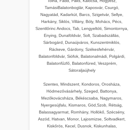
Tolna, Fadd, Paks, Kalocsa, Hőgyész,
TamásiBalatonboglár, Kaposvár, Csurgó,
Nagyatád, Kadarkút, Barcs, Szigetvár, Sellye,
Harkány, Siklós, Villány, Bóly, Mohács, Pécs,
Szentlőrinc Andocs, Tab, Lengyeltóti, Simontornya,
Enying, Dunaföldvár, Solt, Szabadszállás,
Sárbogárd, Dunaújváros, Kunszentmiklós,
Ráckeve, Gárdony, Székesfehérvár,
Balatonföldvár, Siófok, Balatonalmádi, Polgárdi,
Balatonfűzfő, Balatonfüred, Veszprém,
Sátoraljaújhely
Szentes, Mindszent, Kondoros, Orosháza,
Hódmezővásárhely, Szeged, Battonya,
Mezőkovácsháza, Békéscsaba, Nagymaros,
Nyergesújfalu, Kismaros, Göd,Szob, Rétság,
Balassagyarmat, Romhány, Hollókő, Szécsény,
Aszód, Hatvan, Monor, Lajosmizse, Soltvadkert,
Kiskőrös, Kecel, Dusnok, Kiskunhalas,