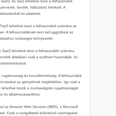
- IaaS): Az IaaS lehetővé teszi a felhasználók
szerverek, tárolók, hálózatok) bérlését. A
kalmazásokat és adatokat.
A PaaS lehetővé teszi a felhasználók számára az
őben. A felhasználóknak nem kell aggódniuk az
ttatásához szükséges környezetet.
Az SaaS lehetővé teszi a felhasználók számára
ználók általában csak a szoftvert használják, és
karbantartásával.
ág, rugalmasság és hozzáférhetőség. A felhasználók
forrásokat az igényeknek megfelelően, így csak a
ások lehetővé teszik a munkavégzés rugalmasságát
hoz és alkalmazásainkhoz.
dául az Amazon Web Services (AWS), a Microsoft
ató. Ezek a szolgáltatók különböző csomagokat