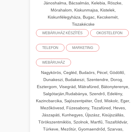
Jánoshalma, Bácsalmás, Kelebia, Röszke,
Mórahalom, Kiskunmajsa, Kistelek,
Kiskunfélegyháza, Bugac, Kecskemét,
Tiszakécske
WEBÁRUHÁZ KÉSZÍTÉS
OKOSTELEFON
TELEFON
MARKETING
WEBÁRUHÁZ
Nagykörös, Cegléd, Budaörs, Pécel, Gödöllő,
Dunakeszi, Budakeszi, Szentendre, Dorog,
Esztergom, Visegrád, Mátrafüred, Bátonyterenye,
Salgótarján,Rudabánya, Szendrő, Edelény,
Kazincbarcika, Sajószentpéter, Ózd, Miskolc, Eger,
Mezőkövesd, Füzesabony, Tiszafüred, Heves,
Jászapáti, Kunhegyes, Újszász, Kisújszállás,
Törökszentmiklós, Szolnok, Martfű, Tiszaföldvár,
Túrkeve, Mezőtúr, Gyomaendrőd, Szarvas,