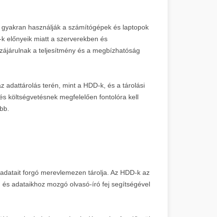
 gyakran használják a számítógépek és laptopok
k előnyeik miatt a szerverekben és
zájárulnak a teljesítmény és a megbízhatóság
adattárolás terén, mint a HDD-k, és a tárolási
és költségvetésnek megfelelően fontolóra kell
bb.
adatait forgó merevlemezen tárolja. Az HDD-k az
 és adataikhoz mozgó olvasó-író fej segítségével