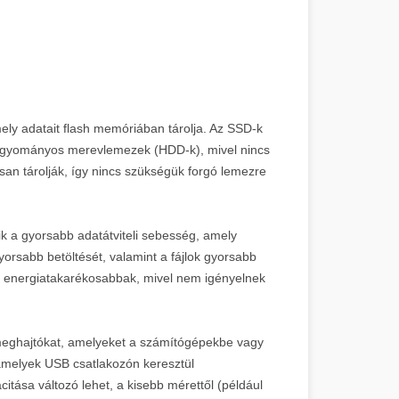
ely adatait flash memóriában tárolja. Az SSD-k
a hagyományos merevlemezek (HDD-k), mivel nincs
an tárolják, így nincs szükségük forgó lemezre
k a gyorsabb adatátviteli sebesség, amely
orsabb betöltését, valamint a fájlok gyorsabb
s energiatakarékosabbak, mivel nem igényelnek
 meghajtókat, amelyeket a számítógépekbe vagy
 amelyek USB csatlakozón keresztül
tása változó lehet, a kisebb mérettől (például