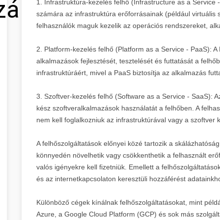
zálás
1. Infrastruktúra-kezelés felhő (Infrastructure as a Service 
számára az infrastruktúra erőforrásainak (például virtuális 
felhasználók maguk kezelik az operációs rendszereket, al
2. Platform-kezelés felhő (Platform as a Service - PaaS): 
alkalmazások fejlesztését, tesztelését és futtatását a felh
infrastruktúráért, mivel a PaaS biztosítja az alkalmazás fu
3. Szoftver-kezelés felhő (Software as a Service - SaaS): 
kész szoftveralkalmazások használatát a felhőben. A felhas
nem kell foglalkozniuk az infrastruktúrával vagy a szoftver 
A felhőszolgáltatások előnyei közé tartozik a skálázhatós
könnyedén növelhetik vagy csökkenthetik a felhasznált erő
valós igényekre kell fizetniük. Emellett a felhőszolgáltat
és az internetkapcsolaton keresztüli hozzáférést adataink
Különböző cégek kínálnak felhőszolgáltatásokat, mint pél
Azure, a Google Cloud Platform (GCP) és sok más szolgált