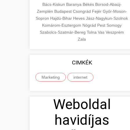
Bács-Kiskun
Baranya
Békés
Borsod-Abaúj-
Zemplén
Budapest
Csongrád
Fejér
Győr-Moson-
Sopron
Hajdú-Bihar
Heves
Jász-Nagykun-Szolnok
Komárom-Esztergom
Nógrád
Pest
Somogy
Szabolcs-Szatmár-Bereg
Tolna
Vas
Veszprém
Zala
CIMKÉK
Marketing
internet
Weboldal
havidíjas