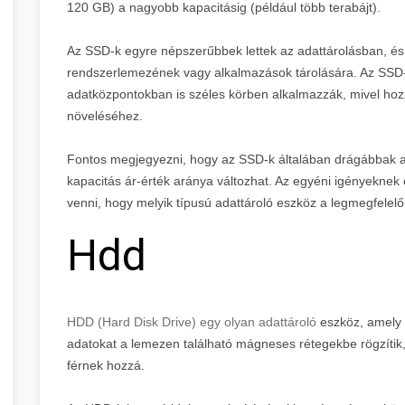
120 GB) a nagyobb kapacitásig (például több terabájt).
Az SSD-k egyre népszerűbbek lettek az adattárolásban, és
rendszerlemezének vagy alkalmazások tárolására. Az SSD-
adatközpontokban is széles körben alkalmazzák, mivel hoz
növeléséhez.
Fontos megjegyezni, hogy az SSD-k általában drágábbak az 
kapacitás ár-érték aránya változhat. Az egyéni igényeknek 
venni, hogy melyik típusú adattároló eszköz a legmegfelelő
Hdd
HDD (Hard Disk Drive) egy olyan adattároló
eszköz, amely 
adatokat a lemezen található mágneses rétegekbe rögzítik,
férnek hozzá.