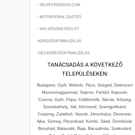
-
SELFESTEEM2GO.COM
-
MOTIVATIONAL QUOTES
-
XPS HŐSZIGETEÉS ITT
-
KERESŐOPTIMALIZÁLÁS
-
SEO KERESŐOPTIMALIZÁLÁS
TANÁCSADÁS A KÖVETKEZŐ
TELEPÜLÉSEKEN:
Budapest, Győr, Miskolc, Pécs, Szeged, Debrecen
Mosonmagyaróvár, Sopron, Fertőd, Kapuvár,
Csorna, Győr, Pápa, Celldömölk, Sárvár, Kőszeg,
Szombathely, Ják, Körmend, Szentgotthárd,
Csepreg, Zalalövő, Vasvár, Jánosháza, Devecser,
Ajka, Sümeg, Pécsvárad, Komló, Sásd, Dombóvár,
Bonyhád, Bátaszék, Baja, Bácsalmás, Szekszárd,