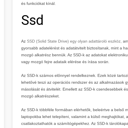
és funkciókat kínál.
Ssd
Az
SSD (Solid State Drive) egy olyan adattároló eszköz,
am
gyorsabb adatelérést és adatátvitelt biztosítanak, mint 
mozgó alkatrész bennük. Az SSD-k az adatokat elektronikus
vagy mozgó fejre adataik elérése és írása során.
Az SSD-k számos előnnyel rendelkeznek. Ezek közé tartozi
lehetővé teszi az operációs rendszer és az alkalmazások gy
másolását és átvitelét. Emellett az SSD-k csendesebbek é
mozgó alkatrészeket.
Az SSD-k többféle formában elérhetők, beleértve a belső
laptopokba lehet telepíteni, valamint a külső meghajtókat,
csatlakoztathatók a számítógépekhez. Az SSD-k tárolókapaci