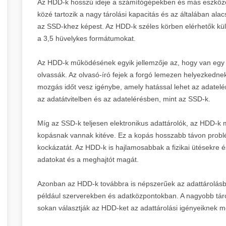
Az HDD-k hosszú ideje a számítógépekben és más eszközök
közé tartozik a nagy tárolási kapacitás és az általában al
az SSD-khez képest. Az HDD-k széles körben elérhetők kü
a 3,5 hüvelykes formátumokat.
Az HDD-k működésének egyik jellemzője az, hogy van egy fo
olvassák. Az olvasó-író fejek a forgó lemezen helyezkedn
mozgás időt vesz igénybe, amely hatással lehet az adatel
az adatátvitelben és az adatelérésben, mint az SSD-k.
Míg az SSD-k teljesen elektronikus adattárolók, az HDD-k 
kopásnak vannak kitéve. Ez a kopás hosszabb távon probl
kockázatát. Az HDD-k is hajlamosabbak a fizikai ütésekre 
adatokat és a meghajtót magát.
Azonban az HDD-k továbbra is népszerűek az adattárolásb
például szerverekben és adatközpontokban. A nagyobb tárol
sokan választják az HDD-ket az adattárolási igényeiknek m