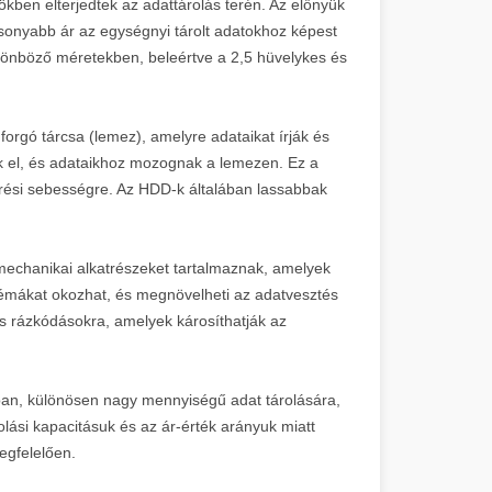
ben elterjedtek az adattárolás terén. Az előnyük
acsonyabb ár az egységnyi tárolt adatokhoz képest
lönböző méretekben, beleértve a 2,5 hüvelykes és
rgó tárcsa (lemez), amelyre adataikat írják és
ek el, és adataikhoz mozognak a lemezen. Ez a
érési sebességre. Az HDD-k általában lassabbak
mechanikai alkatrészeket tartalmaznak, amelyek
émákat okozhat, és megnövelheti az adatvesztés
és rázkódásokra, amelyek károsíthatják az
an, különösen nagy mennyiségű adat tárolására,
ási kapacitásuk és az ár-érték arányuk miatt
egfelelően.