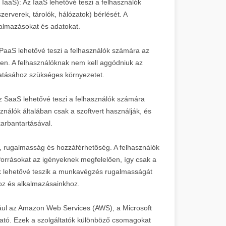
- IaaS): Az IaaS lehetővé teszi a felhasználók
szerverek, tárolók, hálózatok) bérlését. A
kalmazásokat és adatokat.
A PaaS lehetővé teszi a felhasználók számára az
őben. A felhasználóknak nem kell aggódniuk az
ttatásához szükséges környezetet.
Az SaaS lehetővé teszi a felhasználók számára
ználók általában csak a szoftvert használják, és
karbantartásával.
ág, rugalmasság és hozzáférhetőség. A felhasználók
forrásokat az igényeknek megfelelően, így csak a
ások lehetővé teszik a munkavégzés rugalmasságát
hoz és alkalmazásainkhoz.
dául az Amazon Web Services (AWS), a Microsoft
ató. Ezek a szolgáltatók különböző csomagokat