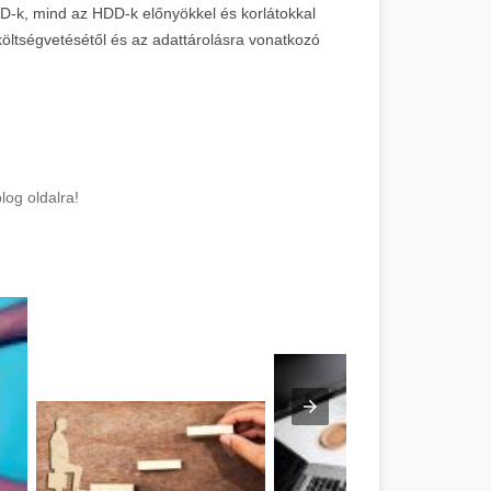
D-k, mind az HDD-k előnyökkel és korlátokkal
 költségvetésétől és az adattárolásra vonatkozó
log oldalra!