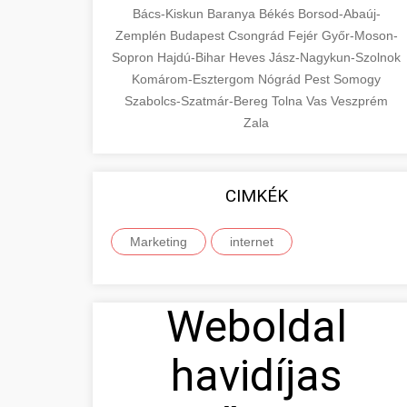
Bács-Kiskun
Baranya
Békés
Borsod-Abaúj-
Zemplén
Budapest
Csongrád
Fejér
Győr-Moson-
Sopron
Hajdú-Bihar
Heves
Jász-Nagykun-Szolnok
Komárom-Esztergom
Nógrád
Pest
Somogy
Szabolcs-Szatmár-Bereg
Tolna
Vas
Veszprém
Zala
CIMKÉK
Marketing
internet
Weboldal
havidíjas