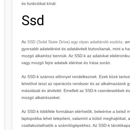
és funkciókat kínál.
Ssd
Az
SSD (Solid State Drive) egy olyan adattároló eszköz,
am
gyorsabb adatelérést és adatátvitelt biztosítanak, mint 
mozgó alkatrész bennük. Az SSD-k az adatokat elektronikus
vagy mozgó fejre adataik elérése és írása során.
Az SSD-k számos előnnyel rendelkeznek. Ezek közé tartozi
lehetővé teszi az operációs rendszer és az alkalmazások gy
másolását és átvitelét. Emellett az SSD-k csendesebbek é
mozgó alkatrészeket.
Az SSD-k többféle formában elérhetők, beleértve a belső
laptopokba lehet telepíteni, valamint a külső meghajtókat,
csatlakoztathatók a számítógépekhez. Az SSD-k tárolókapaci