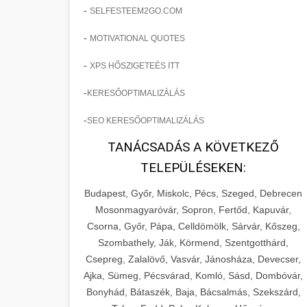
-
SELFESTEEM2GO.COM
-
MOTIVATIONAL QUOTES
-
XPS HŐSZIGETEÉS ITT
-
KERESŐOPTIMALIZÁLÁS
-
SEO KERESŐOPTIMALIZÁLÁS
TANÁCSADÁS A KÖVETKEZŐ
TELEPÜLÉSEKEN:
Budapest, Győr, Miskolc, Pécs, Szeged, Debrecen
Mosonmagyaróvár, Sopron, Fertőd, Kapuvár,
Csorna, Győr, Pápa, Celldömölk, Sárvár, Kőszeg,
Szombathely, Ják, Körmend, Szentgotthárd,
Csepreg, Zalalövő, Vasvár, Jánosháza, Devecser,
Ajka, Sümeg, Pécsvárad, Komló, Sásd, Dombóvár,
Bonyhád, Bátaszék, Baja, Bácsalmás, Szekszárd,