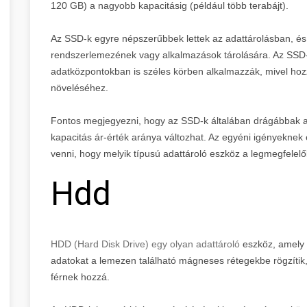
120 GB) a nagyobb kapacitásig (például több terabájt).
Az SSD-k egyre népszerűbbek lettek az adattárolásban, és
rendszerlemezének vagy alkalmazások tárolására. Az SSD-
adatközpontokban is széles körben alkalmazzák, mivel hoz
növeléséhez.
Fontos megjegyezni, hogy az SSD-k általában drágábbak az 
kapacitás ár-érték aránya változhat. Az egyéni igényeknek 
venni, hogy melyik típusú adattároló eszköz a legmegfelelő
Hdd
HDD (Hard Disk Drive) egy olyan adattároló
eszköz, amely 
adatokat a lemezen található mágneses rétegekbe rögzítik,
férnek hozzá.