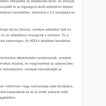
ben elterjedtek az adattárolás terén. Az előnyük
acsonyabb ár az egységnyi tárolt adatokhoz képest
lönböző méretekben, beleértve a 2,5 hüvelykes és
rgó tárcsa (lemez), amelyre adataikat írják és
ek el, és adataikhoz mozognak a lemezen. Ez a
érési sebességre. Az HDD-k általában lassabbak
mechanikai alkatrészeket tartalmaznak, amelyek
émákat okozhat, és megnövelheti az adatvesztés
és rázkódásokra, amelyek károsíthatják az
an, különösen nagy mennyiségű adat tárolására,
ási kapacitásuk és az ár-érték arányuk miatt
egfelelően.