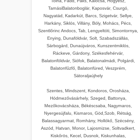
Tolna, Fadd, Paks, Kalocsa, Hőgyész,
TamásiBalatonboglár, Kaposvár, Csurgó,
Nagyatád, Kadarkút, Barcs, Szigetvár, Sellye,
Harkány, Siklós, Villány, Bóly, Mohács, Pécs,
Szentlőrinc Andocs, Tab, Lengyeltóti, Simontornya,
Enying, Dunaföldvár, Solt, Szabadszállás,
Sárbogárd, Dunaújváros, Kunszentmiklós,
Ráckeve, Gárdony, Székesfehérvár,
Balatonföldvár, Siófok, Balatonalmádi, Polgárdi,
Balatonfűzfő, Balatonfüred, Veszprém,
Sátoraljaújhely
Szentes, Mindszent, Kondoros, Orosháza,
Hódmezővásárhely, Szeged, Battonya,
Mezőkovácsháza, Békéscsaba, Nagymaros,
Nyergesújfalu, Kismaros, Göd,Szob, Rétság,
Balassagyarmat, Romhány, Hollókő, Szécsény,
Aszód, Hatvan, Monor, Lajosmizse, Soltvadkert,
Kiskőrös, Kecel, Dusnok, Kiskunhalas,