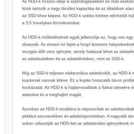
Az HDD-k hosszú ideje a számítógépekben és más eszközök
közé tartozik a nagy tárolási kapacitás és az általában al
az SSD-khez képest. Az HDD-k széles körben elérhetők kü
a 3,5 hüvelykes formátumokat.
Az HDD-k működésének egyik jellemzője az, hogy van egy fo
olvassák. Az olvasó-író fejek a forgó lemezen helyezkedn
mozgás időt vesz igénybe, amely hatással lehet az adatel
az adatátvitelben és az adatelérésben, mint az SSD-k.
Míg az SSD-k teljesen elektronikus adattárolók, az HDD-k 
kopásnak vannak kitéve. Ez a kopás hosszabb távon probl
kockázatát. Az HDD-k is hajlamosabbak a fizikai ütésekre 
adatokat és a meghajtót magát.
Azonban az HDD-k továbbra is népszerűek az adattárolásb
például szerverekben és adatközpontokban. A nagyobb tárol
sokan választják az HDD-ket az adattárolási igényeiknek m