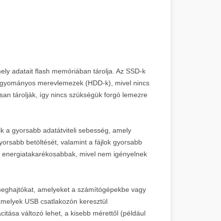
ely adatait flash memóriában tárolja. Az SSD-k
a hagyományos merevlemezek (HDD-k), mivel nincs
an tárolják, így nincs szükségük forgó lemezre
k a gyorsabb adatátviteli sebesség, amely
orsabb betöltését, valamint a fájlok gyorsabb
s energiatakarékosabbak, mivel nem igényelnek
 meghajtókat, amelyeket a számítógépekbe vagy
 amelyek USB csatlakozón keresztül
tása változó lehet, a kisebb mérettől (például