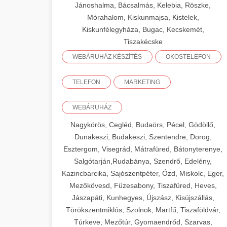
Jánoshalma, Bácsalmás, Kelebia, Röszke,
Mórahalom, Kiskunmajsa, Kistelek,
Kiskunfélegyháza, Bugac, Kecskemét,
Tiszakécske
WEBÁRUHÁZ KÉSZÍTÉS
OKOSTELEFON
TELEFON
MARKETING
WEBÁRUHÁZ
Nagykörös, Cegléd, Budaörs, Pécel, Gödöllő,
Dunakeszi, Budakeszi, Szentendre, Dorog,
Esztergom, Visegrád, Mátrafüred, Bátonyterenye,
Salgótarján,Rudabánya, Szendrő, Edelény,
Kazincbarcika, Sajószentpéter, Ózd, Miskolc, Eger,
Mezőkövesd, Füzesabony, Tiszafüred, Heves,
Jászapáti, Kunhegyes, Újszász, Kisújszállás,
Törökszentmiklós, Szolnok, Martfű, Tiszaföldvár,
Túrkeve, Mezőtúr, Gyomaendrőd, Szarvas,