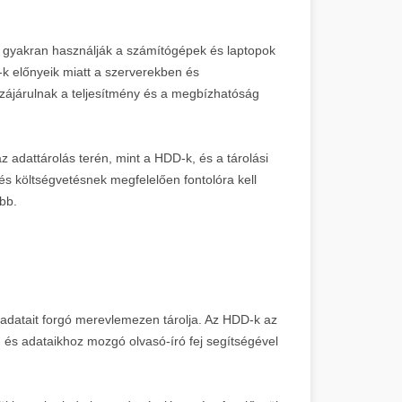
 gyakran használják a számítógépek és laptopok
k előnyeik miatt a szerverekben és
zájárulnak a teljesítmény és a megbízhatóság
adattárolás terén, mint a HDD-k, és a tárolási
és költségvetésnek megfelelően fontolóra kell
bb.
adatait forgó merevlemezen tárolja. Az HDD-k az
 és adataikhoz mozgó olvasó-író fej segítségével