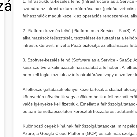
zálás
1. Infrastruktúra-kezelés felhő (Infrastructure as a Service 
számára az infrastruktúra erőforrásainak (például virtuális 
felhasználók maguk kezelik az operációs rendszereket, al
2. Platform-kezelés felhő (Platform as a Service - PaaS): 
alkalmazások fejlesztését, tesztelését és futtatását a felh
infrastruktúráért, mivel a PaaS biztosítja az alkalmazás fu
3. Szoftver-kezelés felhő (Software as a Service - SaaS): 
kész szoftveralkalmazások használatát a felhőben. A felhas
nem kell foglalkozniuk az infrastruktúrával vagy a szoftver 
A felhőszolgáltatások előnyei közé tartozik a skálázhatós
könnyedén növelhetik vagy csökkenthetik a felhasznált erő
valós igényekre kell fizetniük. Emellett a felhőszolgáltat
és az internetkapcsolaton keresztüli hozzáférést adataink
Különböző cégek kínálnak felhőszolgáltatásokat, mint pél
Azure, a Google Cloud Platform (GCP) és sok más szolgált