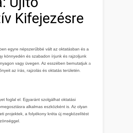
: Újító
v Kifejezésre
ekben egyre népszerűbbé vált az oktatásban és a
ogy könnyedén és szabadon írjunk és rajzoljunk
műanyagon vagy üvegen. Az esszében bemutatjuk
a
őnyeit az írás, rajzolás és oktatás területén.
t foglal el. Egyaránt szolgálhat oktatási
iómegosztásra alkalmas eszközként is. Az olyan
ti projektek, a folyékony kréta új megközelítést
özönséggel.