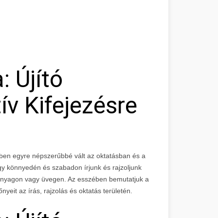
: Újító
v Kifejezésre
ekben egyre népszerűbbé vált az oktatásban és a
ogy könnyedén és szabadon írjunk és rajzoljunk
űanyagon vagy üvegen. Az esszében bemutatjuk a
őnyeit az írás, rajzolás és oktatás területén.