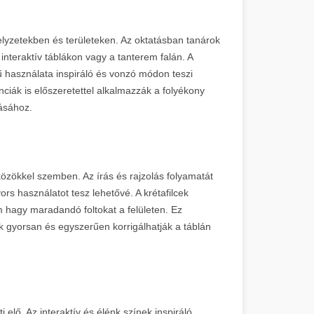
lyzetekben és területeken. Az oktatásban tanárok
 interaktív táblákon vagy a tanterem falán. A
 használata inspiráló és vonzó módon teszi
enciák is előszeretettel alkalmazzák a folyékony
tásához.
özökkel szemben. Az írás és rajzolás folyamatát
s használatot tesz lehetővé. A krétafilcek
 hagy maradandó foltokat a felületen. Ez
k gyorsan és egyszerűen korrigálhatják a táblán
i elő. Az interaktív és élénk színek inspiráló