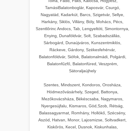
Tolna, Fadd, Paks, Kalocsa, Hőgyész,
TamásiBalatonboglár, Kaposvár, Csurgó,
Nagyatád, Kadarkút, Barcs, Szigetvár, Sellye,
Harkány, Siklós, Villány, Bóly, Mohács, Pécs,
Szentlőrinc Andocs, Tab, Lengyeltóti, Simontornya,
Enying, Dunaföldvár, Solt, Szabadszállás,
Sárbogárd, Dunaújváros, Kunszentmiklós,
Ráckeve, Gárdony, Székesfehérvár,
Balatonföldvár, Siófok, Balatonalmádi, Polgárdi,
Balatonfűzfő, Balatonfüred, Veszprém,
Sátoraljaújhely
Szentes, Mindszent, Kondoros, Orosháza,
Hódmezővásárhely, Szeged, Battonya,
Mezőkovácsháza, Békéscsaba, Nagymaros,
Nyergesújfalu, Kismaros, Göd,Szob, Rétság,
Balassagyarmat, Romhány, Hollókő, Szécsény,
Aszód, Hatvan, Monor, Lajosmizse, Soltvadkert,
Kiskőrös, Kecel, Dusnok, Kiskunhalas,