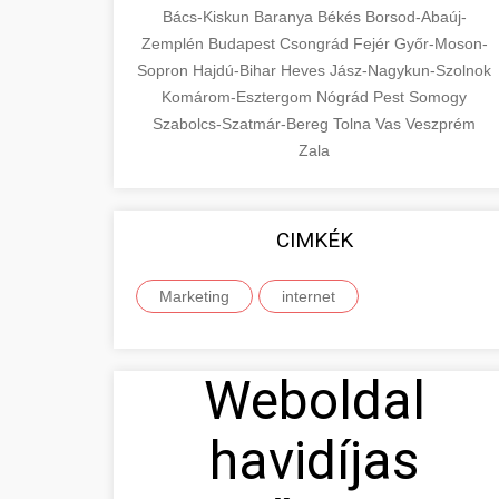
Bács-Kiskun
Baranya
Békés
Borsod-Abaúj-
Zemplén
Budapest
Csongrád
Fejér
Győr-Moson-
Sopron
Hajdú-Bihar
Heves
Jász-Nagykun-Szolnok
Komárom-Esztergom
Nógrád
Pest
Somogy
Szabolcs-Szatmár-Bereg
Tolna
Vas
Veszprém
Zala
CIMKÉK
Marketing
internet
Weboldal
havidíjas