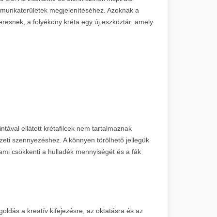
 munkaterületek megjelenítéséhez. Azoknak a
eresnek, a folyékony kréta egy új eszköztár, amely
ntával ellátott krétafilcek nem tartalmaznak
eti szennyezéshez. A könnyen törölhető jellegük
 ami csökkenti a hulladék mennyiségét és a fák
oldás a kreatív kifejezésre, az oktatásra és az