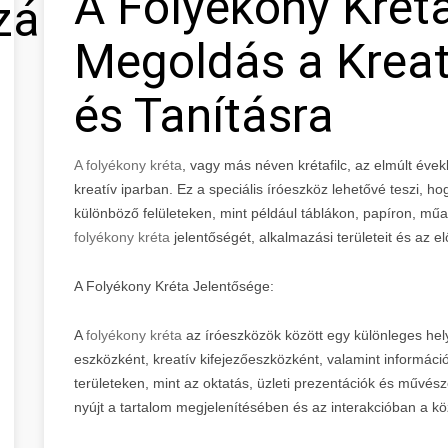
A Folyékony Kréta
zálás
Megoldás a Kreatí
és Tanításra
A folyékony kréta
, vagy más néven krétafilc, az elmúlt év
kreatív iparban. Ez a speciális íróeszköz lehetővé teszi, h
különböző felületeken, mint például táblákon, papíron, 
folyékony kréta
jelentőségét, alkalmazási területeit és az el
A Folyékony Kréta Jelentősége:
A
folyékony kréta
az íróeszközök között egy különleges helye
eszközként, kreatív kifejezőeszközként, valamint informác
területeken, mint az oktatás, üzleti prezentációk és művésze
nyújt a tartalom megjelenítésében és az interakcióban a k