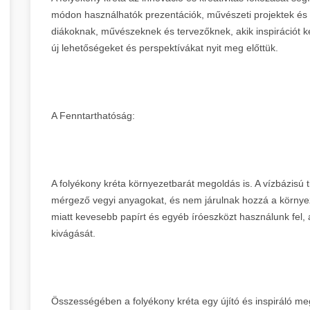
módon használhatók prezentációk, művészeti projektek és
diákoknak, művészeknek és tervezőknek, akik inspirációt k
új lehetőségeket és perspektívákat nyit meg előttük.
A Fenntarthatóság:
A folyékony kréta környezetbarát megoldás is. A vízbázisú ti
mérgező vegyi anyagokat, és nem járulnak hozzá a környez
miatt kevesebb papírt és egyéb íróeszközt használunk fel,
kivágását.
Összességében a folyékony kréta egy újító és inspiráló meg