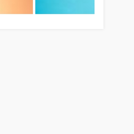
son-Sopron megye
Ne feledje ezeket a tippeket, amikor online vásár