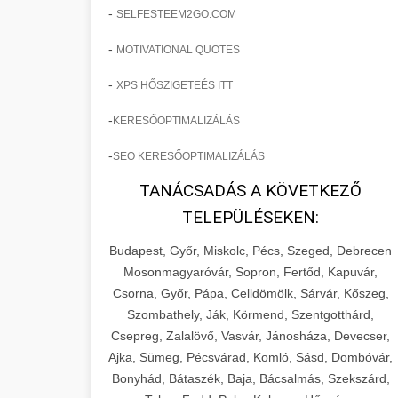
-
SELFESTEEM2GO.COM
-
MOTIVATIONAL QUOTES
-
XPS HŐSZIGETEÉS ITT
-
KERESŐOPTIMALIZÁLÁS
-
SEO KERESŐOPTIMALIZÁLÁS
TANÁCSADÁS A KÖVETKEZŐ
TELEPÜLÉSEKEN:
Budapest, Győr, Miskolc, Pécs, Szeged, Debrecen
Mosonmagyaróvár, Sopron, Fertőd, Kapuvár,
Csorna, Győr, Pápa, Celldömölk, Sárvár, Kőszeg,
Szombathely, Ják, Körmend, Szentgotthárd,
Csepreg, Zalalövő, Vasvár, Jánosháza, Devecser,
Ajka, Sümeg, Pécsvárad, Komló, Sásd, Dombóvár,
Bonyhád, Bátaszék, Baja, Bácsalmás, Szekszárd,