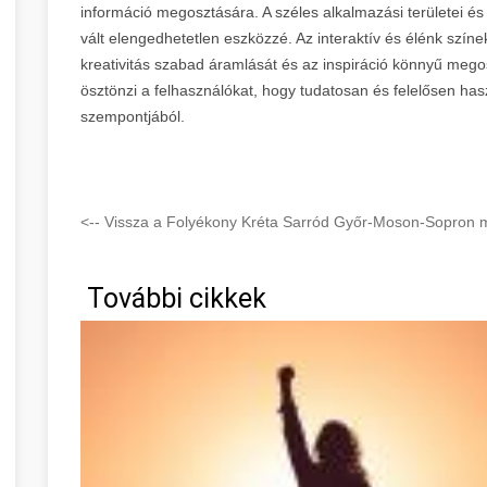
információ megosztására. A széles alkalmazási területei és
vált elengedhetetlen eszközzé. Az interaktív és élénk színek
kreativitás szabad áramlását és az inspiráció könnyű megos
ösztönzi a felhasználókat, hogy tudatosan és felelősen ha
szempontjából.
<-- Vissza a Folyékony Kréta Sarród Győr-Moson-Sopron m
További cikkek