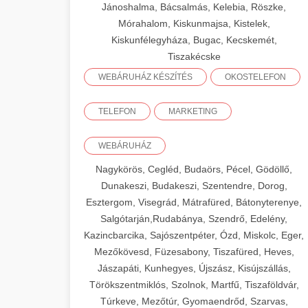
Jánoshalma, Bácsalmás, Kelebia, Röszke,
Mórahalom, Kiskunmajsa, Kistelek,
Kiskunfélegyháza, Bugac, Kecskemét,
Tiszakécske
WEBÁRUHÁZ KÉSZÍTÉS
OKOSTELEFON
TELEFON
MARKETING
WEBÁRUHÁZ
Nagykörös, Cegléd, Budaörs, Pécel, Gödöllő,
Dunakeszi, Budakeszi, Szentendre, Dorog,
Esztergom, Visegrád, Mátrafüred, Bátonyterenye,
Salgótarján,Rudabánya, Szendrő, Edelény,
Kazincbarcika, Sajószentpéter, Ózd, Miskolc, Eger,
Mezőkövesd, Füzesabony, Tiszafüred, Heves,
Jászapáti, Kunhegyes, Újszász, Kisújszállás,
Törökszentmiklós, Szolnok, Martfű, Tiszaföldvár,
Túrkeve, Mezőtúr, Gyomaendrőd, Szarvas,