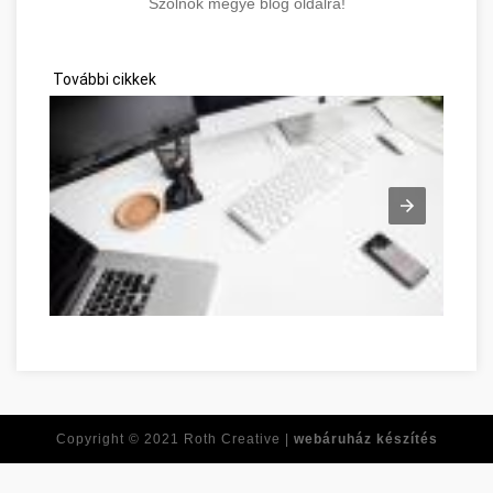
Szolnok megye blog oldalra!
További cikkek
Network Marketing zu überwinden Jász-Nagykun-Szolnok meg
Copyright © 2021
Roth Creative |
webáruház készítés