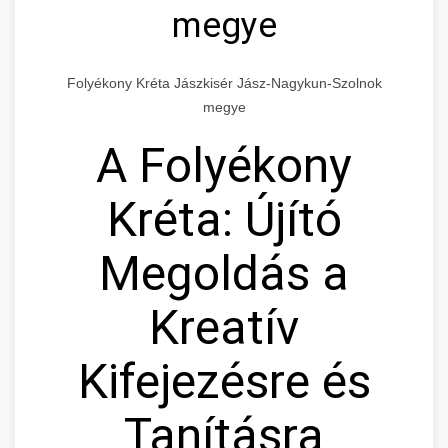
megye
Folyékony Kréta Jászkisér Jász-Nagykun-Szolnok
megye
A Folyékony
Kréta: Újító
Megoldás a
Kreatív
Kifejezésre és
Tanításra