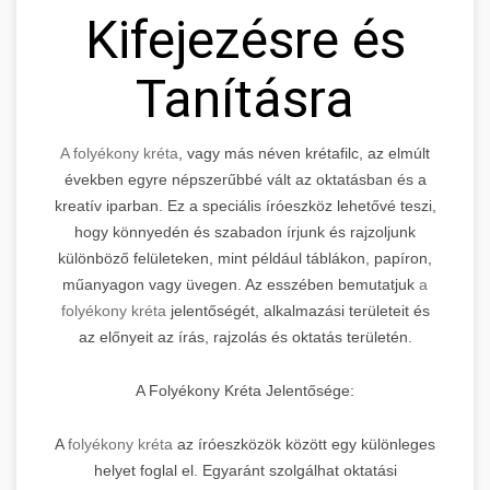
Kifejezésre és
Tanításra
A folyékony kréta
, vagy más néven krétafilc, az elmúlt
években egyre népszerűbbé vált az oktatásban és a
kreatív iparban. Ez a speciális íróeszköz lehetővé teszi,
hogy könnyedén és szabadon írjunk és rajzoljunk
különböző felületeken, mint például táblákon, papíron,
műanyagon vagy üvegen. Az esszében bemutatjuk
a
folyékony kréta
jelentőségét, alkalmazási területeit és
az előnyeit az írás, rajzolás és oktatás területén.
A Folyékony Kréta Jelentősége:
A
folyékony kréta
az íróeszközök között egy különleges
helyet foglal el. Egyaránt szolgálhat oktatási