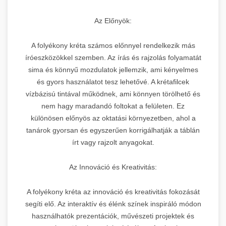
Az Előnyök:
A folyékony kréta számos előnnyel rendelkezik más
íróeszközökkel szemben. Az írás és rajzolás folyamatát
sima és könnyű mozdulatok jellemzik, ami kényelmes
és gyors használatot tesz lehetővé. A krétafilcek
vízbázisú tintával működnek, ami könnyen törölhető és
nem hagy maradandó foltokat a felületen. Ez
különösen előnyös az oktatási környezetben, ahol a
tanárok gyorsan és egyszerűen korrigálhatják a táblán
írt vagy rajzolt anyagokat.
Az Innováció és Kreativitás:
A folyékony kréta az innováció és kreativitás fokozását
segíti elő. Az interaktív és élénk színek inspiráló módon
használhatók prezentációk, művészeti projektek és