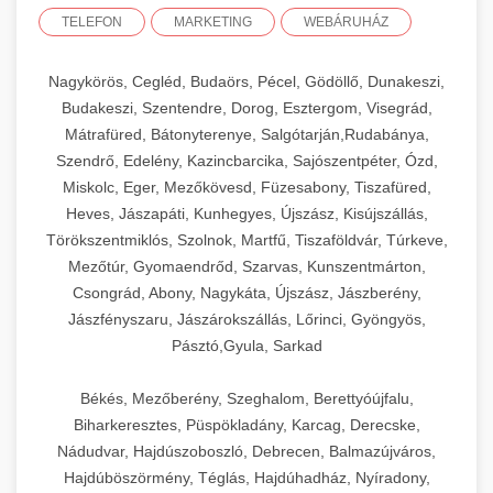
TELEFON
MARKETING
WEBÁRUHÁZ
Nagykörös, Cegléd, Budaörs, Pécel, Gödöllő, Dunakeszi,
Budakeszi, Szentendre, Dorog, Esztergom, Visegrád,
Mátrafüred, Bátonyterenye, Salgótarján,Rudabánya,
Szendrő, Edelény, Kazincbarcika, Sajószentpéter, Ózd,
Miskolc, Eger, Mezőkövesd, Füzesabony, Tiszafüred,
Heves, Jászapáti, Kunhegyes, Újszász, Kisújszállás,
Törökszentmiklós, Szolnok, Martfű, Tiszaföldvár, Túrkeve,
Mezőtúr, Gyomaendrőd, Szarvas, Kunszentmárton,
Csongrád, Abony, Nagykáta, Újszász, Jászberény,
Jászfényszaru, Jászárokszállás, Lőrinci, Gyöngyös,
Pásztó,Gyula, Sarkad
Békés, Mezőberény, Szeghalom, Berettyóújfalu,
Biharkeresztes, Püspökladány, Karcag, Derecske,
Nádudvar, Hajdúszoboszló, Debrecen, Balmazújváros,
Hajdúböszörmény, Téglás, Hajdúhadház, Nyíradony,