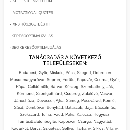
-
SELFESTEEM2GO.COM
-
MOTIVATIONAL QUOTES
-
XPS HŐSZIGETEÉS ITT
-
KERESŐOPTIMALIZÁLÁS
-
SEO KERESŐOPTIMALIZÁLÁS
TANÁCSADÁS A KÖVETKEZŐ
TELEPÜLÉSEKEN:
Budapest, Győr, Miskolc, Pécs, Szeged, Debrecen
Mosonmagyaróvár, Sopron, Fertőd, Kapuvár, Csorna, Győr,
Pápa, Celldömölk, Sárvár, Kőszeg, Szombathely, Ják,
Körmend, Szentgotthárd, Csepreg, Zalalövő, Vasvár,
Jánosháza, Devecser, Ajka, Sümeg, Pécsvárad, Komló,
Sásd, Dombóvár, Bonyhád, Bátaszék, Baja, Bácsalmás,
Szekszárd, Tolna, Fadd, Paks, Kalocsa, Hőgyész,
TamásiBalatonboglár, Kaposvár, Csurgó, Nagyatád,
Kadarkút, Barcs, Szigetvár, Sellye, Harkány, Siklós, Villány,