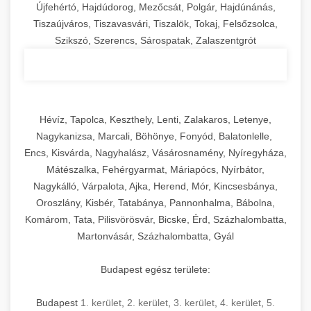
Újfehértó, Hajdúdorog, Mezőcsát, Polgár, Hajdúnánás,
Tiszaújváros, Tiszavasvári, Tiszalök, Tokaj, Felsőzsolca,
Szikszó, Szerencs, Sárospatak, Zalaszentgrót
Hévíz, Tapolca, Keszthely, Lenti, Zalakaros, Letenye,
Nagykanizsa, Marcali, Böhönye, Fonyód, Balatonlelle,
Encs, Kisvárda, Nagyhalász, Vásárosnamény, Nyíregyháza,
Mátészalka, Fehérgyarmat, Máriapócs, Nyírbátor,
Nagykálló, Várpalota, Ajka, Herend, Mór, Kincsesbánya,
Oroszlány, Kisbér, Tatabánya, Pannonhalma, Bábolna,
Komárom, Tata, Pilisvörösvár, Bicske, Érd, Százhalombatta,
Martonvásár, Százhalombatta, Gyál
Budapest egész területe:
Budapest
1. kerület
,
2. kerület
,
3. kerület
,
4. kerület
,
5.