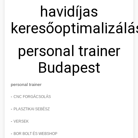
havidíjas
keresőoptimalizálá
personal trainer
Budapest
personal trainer
-
CNC FORGÁCSOLÁS
-
PLASZTIKAI SEBÉSZ
-
VERSEK
-
BOR BOLT ÉS WEBSHOP