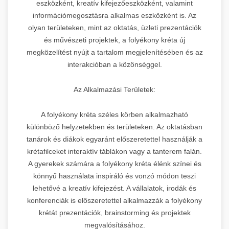
eszközként, kreatív kifejezőeszközként, valamint
információmegosztásra alkalmas eszközként is. Az
olyan területeken, mint az oktatás, üzleti prezentációk
és művészeti projektek, a folyékony kréta új
megközelítést nyújt a tartalom megjelenítésében és az
interakcióban a közönséggel.
Az Alkalmazási Területek:
A folyékony kréta széles körben alkalmazható
különböző helyzetekben és területeken. Az oktatásban
tanárok és diákok egyaránt előszeretettel használják a
krétafilceket interaktív táblákon vagy a tanterem falán.
A gyerekek számára a folyékony kréta élénk színei és
könnyű használata inspiráló és vonzó módon teszi
lehetővé a kreatív kifejezést. A vállalatok, irodák és
konferenciák is előszeretettel alkalmazzák a folyékony
krétát prezentációk, brainstorming és projektek
megvalósításához.