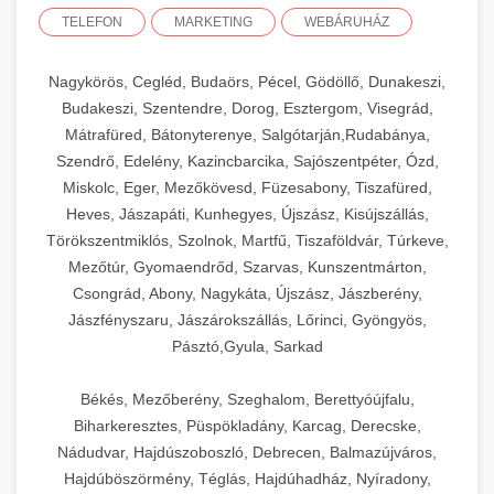
TELEFON
MARKETING
WEBÁRUHÁZ
Nagykörös, Cegléd, Budaörs, Pécel, Gödöllő, Dunakeszi,
Budakeszi, Szentendre, Dorog, Esztergom, Visegrád,
Mátrafüred, Bátonyterenye, Salgótarján,Rudabánya,
Szendrő, Edelény, Kazincbarcika, Sajószentpéter, Ózd,
Miskolc, Eger, Mezőkövesd, Füzesabony, Tiszafüred,
Heves, Jászapáti, Kunhegyes, Újszász, Kisújszállás,
Törökszentmiklós, Szolnok, Martfű, Tiszaföldvár, Túrkeve,
Mezőtúr, Gyomaendrőd, Szarvas, Kunszentmárton,
Csongrád, Abony, Nagykáta, Újszász, Jászberény,
Jászfényszaru, Jászárokszállás, Lőrinci, Gyöngyös,
Pásztó,Gyula, Sarkad
Békés, Mezőberény, Szeghalom, Berettyóújfalu,
Biharkeresztes, Püspökladány, Karcag, Derecske,
Nádudvar, Hajdúszoboszló, Debrecen, Balmazújváros,
Hajdúböszörmény, Téglás, Hajdúhadház, Nyíradony,