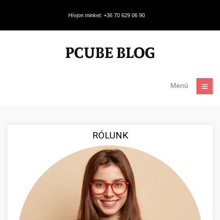
Hívjon minket: +36 70 629 06 90
Menü
RÓLUNK