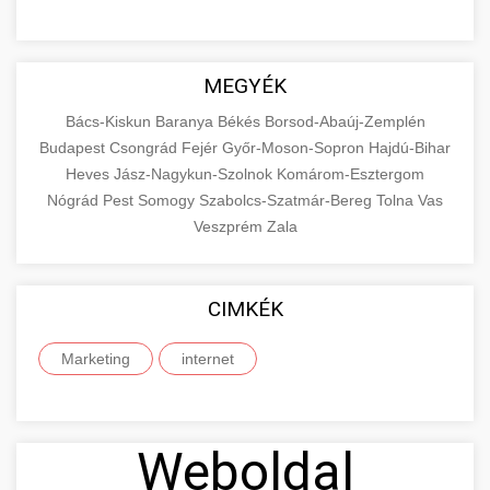
MEGYÉK
Bács-Kiskun
Baranya
Békés
Borsod-Abaúj-Zemplén
Budapest
Csongrád
Fejér
Győr-Moson-Sopron
Hajdú-Bihar
Heves
Jász-Nagykun-Szolnok
Komárom-Esztergom
Nógrád
Pest
Somogy
Szabolcs-Szatmár-Bereg
Tolna
Vas
Veszprém
Zala
CIMKÉK
Marketing
internet
Weboldal