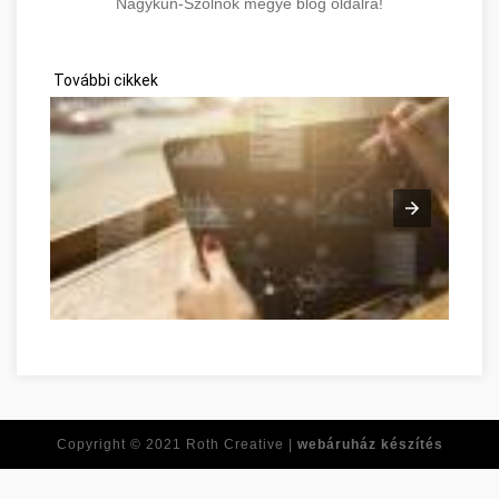
Nagykun-Szolnok megye blog oldalra!
További cikkek
Piaci cikkek és nagyszerű eredmények! Jász-Nagykun-Szolno
Copyright © 2021
Roth Creative |
webáruház készítés