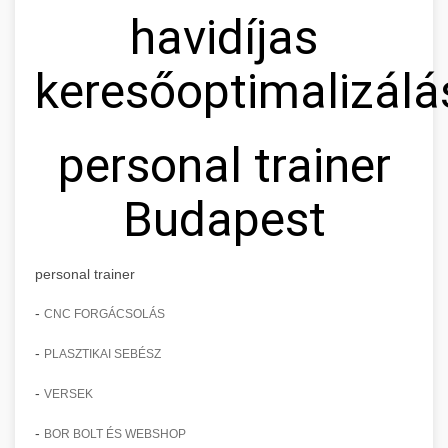
havidíjas
keresőoptimalizálá
personal trainer
Budapest
personal trainer
-
CNC FORGÁCSOLÁS
-
PLASZTIKAI SEBÉSZ
-
VERSEK
-
BOR BOLT ÉS WEBSHOP