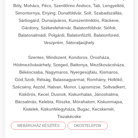
Bóly, Mohács, Pécs, Szentlőrinc Andocs, Tab, Lengyeltóti,
Simontornya, Enying, Dunaföldvár, Solt, Szabadszállás,
Sárbogárd, Dunaújváros, Kunszentmiklós, Ráckeve,
Gárdony, Székesfehérvár, Balatonföldvár, Siófok,
Balatonalmádi, Polgárdi, Balatonfűzfő, Balatonfüred,
Veszprém, Sátoraljaújhely
Szentes, Mindszent, Kondoros, Orosháza,
Hódmezővásárhely, Szeged, Battonya, Mezőkovácsháza,
Békéscsaba, Nagymaros, Nyergesújfalu, Kismaros,
Göd,Szob, Rétság, Balassagyarmat, Romhány, Hollókő,
Szécsény, Aszód, Hatvan, Monor, Lajosmizse, Soltvadkert,
Kiskőrös, Kecel, Dusnok, Kiskunhalas, Jánoshalma,
Bácsalmás, Kelebia, Röszke, Mórahalom, Kiskunmajsa,
Kistelek, Kiskunfélegyháza, Bugac, Kecskemét,
Tiszakécske
WEBÁRUHÁZ KÉSZÍTÉS
OKOSTELEFON