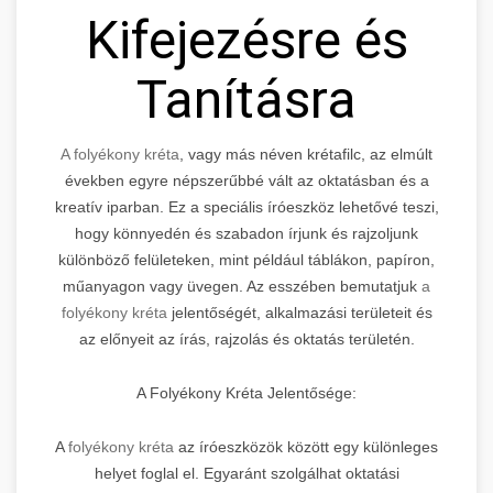
Kifejezésre és
Tanításra
A folyékony kréta
, vagy más néven krétafilc, az elmúlt
években egyre népszerűbbé vált az oktatásban és a
kreatív iparban. Ez a speciális íróeszköz lehetővé teszi,
hogy könnyedén és szabadon írjunk és rajzoljunk
különböző felületeken, mint például táblákon, papíron,
műanyagon vagy üvegen. Az esszében bemutatjuk
a
folyékony kréta
jelentőségét, alkalmazási területeit és
az előnyeit az írás, rajzolás és oktatás területén.
A Folyékony Kréta Jelentősége:
A
folyékony kréta
az íróeszközök között egy különleges
helyet foglal el. Egyaránt szolgálhat oktatási