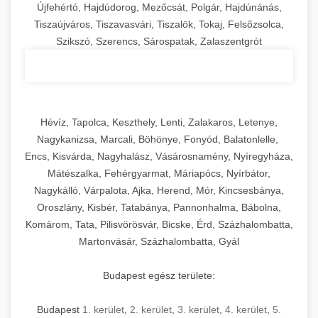
Újfehértó, Hajdúdorog, Mezőcsát, Polgár, Hajdúnánás,
Tiszaújváros, Tiszavasvári, Tiszalök, Tokaj, Felsőzsolca,
Szikszó, Szerencs, Sárospatak, Zalaszentgrót
Hévíz, Tapolca, Keszthely, Lenti, Zalakaros, Letenye,
Nagykanizsa, Marcali, Böhönye, Fonyód, Balatonlelle,
Encs, Kisvárda, Nagyhalász, Vásárosnamény, Nyíregyháza,
Mátészalka, Fehérgyarmat, Máriapócs, Nyírbátor,
Nagykálló, Várpalota, Ajka, Herend, Mór, Kincsesbánya,
Oroszlány, Kisbér, Tatabánya, Pannonhalma, Bábolna,
Komárom, Tata, Pilisvörösvár, Bicske, Érd, Százhalombatta,
Martonvásár, Százhalombatta, Gyál
Budapest egész területe:
Budapest
1. kerület
,
2. kerület
,
3. kerület
,
4. kerület
,
5.