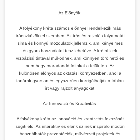
Az Előnyök:
A folyékony kréta számos előnnyel rendelkezik más
íróeszközökkel szemben. Az írás és rajzolás folyamatát
sima és könnyű mozdulatok jellemzik, ami kényelmes
és gyors használatot tesz lehetővé. A krétafilcek
vízbázisú tintával működnek, ami könnyen törölhető és
nem hagy maradandó foltokat a felületen. Ez
különösen előnyös az oktatási környezetben, ahol a
tanárok gyorsan és egyszerűen korrigálhatják a táblán
írt vagy rajzolt anyagokat.
Az Innováció és Kreativitás:
A folyékony kréta az innováció és kreativitás fokozását
segíti elő. Az interaktív és élénk színek inspiráló módon
használhatók prezentációk, művészeti projektek és