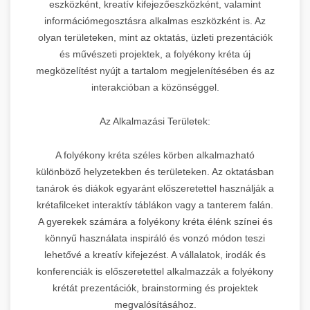
eszközként, kreatív kifejezőeszközként, valamint
információmegosztásra alkalmas eszközként is. Az
olyan területeken, mint az oktatás, üzleti prezentációk
és művészeti projektek, a folyékony kréta új
megközelítést nyújt a tartalom megjelenítésében és az
interakcióban a közönséggel.
Az Alkalmazási Területek:
A folyékony kréta széles körben alkalmazható
különböző helyzetekben és területeken. Az oktatásban
tanárok és diákok egyaránt előszeretettel használják a
krétafilceket interaktív táblákon vagy a tanterem falán.
A gyerekek számára a folyékony kréta élénk színei és
könnyű használata inspiráló és vonzó módon teszi
lehetővé a kreatív kifejezést. A vállalatok, irodák és
konferenciák is előszeretettel alkalmazzák a folyékony
krétát prezentációk, brainstorming és projektek
megvalósításához.