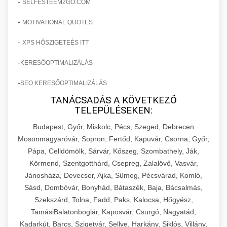
-
SELFESTEEM2GO.COM
-
MOTIVATIONAL QUOTES
-
XPS HŐSZIGETEÉS ITT
-
KERESŐOPTIMALIZÁLÁS
-
SEO KERESŐOPTIMALIZÁLÁS
TANÁCSADÁS A KÖVETKEZŐ
TELEPÜLÉSEKEN:
Budapest, Győr, Miskolc, Pécs, Szeged, Debrecen
Mosonmagyaróvár, Sopron, Fertőd, Kapuvár, Csorna, Győr,
Pápa, Celldömölk, Sárvár, Kőszeg, Szombathely, Ják,
Körmend, Szentgotthárd, Csepreg, Zalalövő, Vasvár,
Jánosháza, Devecser, Ajka, Sümeg, Pécsvárad, Komló,
Sásd, Dombóvár, Bonyhád, Bátaszék, Baja, Bácsalmás,
Szekszárd, Tolna, Fadd, Paks, Kalocsa, Hőgyész,
TamásiBalatonboglár, Kaposvár, Csurgó, Nagyatád,
Kadarkút, Barcs, Szigetvár, Sellye, Harkány, Siklós, Villány,