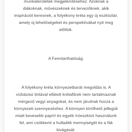
munkaterületek megjelenítéséhez. Azoknak a
diákoknak, művészeknek és tervezőknek, akik
inspirációt keresnek, a folyékony kréta egy új eszköztár,
amely új lehetőségeket és perspektívákat nyit meg
előttük.
A Fenntarthatóság:
A folyékony kréta környezetbarát megoldás is. A
vízbázisú tintával ellátott krétafilcek nem tartalmaznak
mérgező vegyi anyagokat, és nem járulnak hozzá a
környezeti szennyezéshez. A könnyen törölhető jellegük
miatt kevesebb papírt és egyéb íróeszközt használunk
fel, ami csökkenti a hulladék mennyiségét és a fák
kivágását.