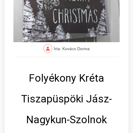
Írta: Kovács Dorina
Folyékony Kréta
Tiszapüspöki Jász-
Nagykun-Szolnok