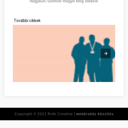
Nagykun-Szolnok megye blog oldalra!
További cikkek
Time For Another Job? Check Out This Advice! Jász-Nagykun
Copyright © 2021
Roth Creative |
webáruház készítés