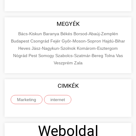
MEGYÉK
Bács-Kiskun
Baranya
Békés
Borsod-Abaúj-Zemplén
Budapest
Csongrád
Fejér
Győr-Moson-Sopron
Hajdú-Bihar
Heves
Jász-Nagykun-Szolnok
Komárom-Esztergom
Nógrád
Pest
Somogy
Szabolcs-Szatmár-Bereg
Tolna
Vas
Veszprém
Zala
CIMKÉK
Marketing
internet
Weboldal