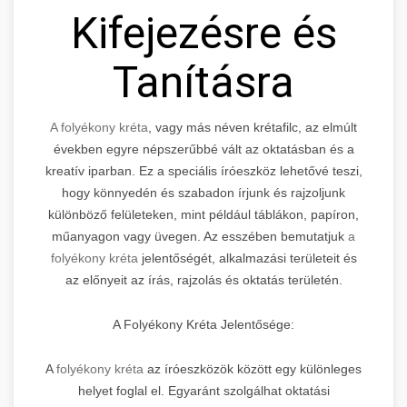
Kifejezésre és
Tanításra
A folyékony kréta
, vagy más néven krétafilc, az elmúlt
években egyre népszerűbbé vált az oktatásban és a
kreatív iparban. Ez a speciális íróeszköz lehetővé teszi,
hogy könnyedén és szabadon írjunk és rajzoljunk
különböző felületeken, mint például táblákon, papíron,
műanyagon vagy üvegen. Az esszében bemutatjuk
a
folyékony kréta
jelentőségét, alkalmazási területeit és
az előnyeit az írás, rajzolás és oktatás területén.
A Folyékony Kréta Jelentősége:
A
folyékony kréta
az íróeszközök között egy különleges
helyet foglal el. Egyaránt szolgálhat oktatási