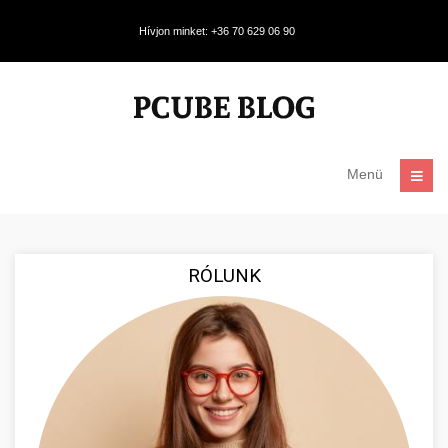
Hívjon minket: +36 70 629 06 90
Menü
RÓLUNK