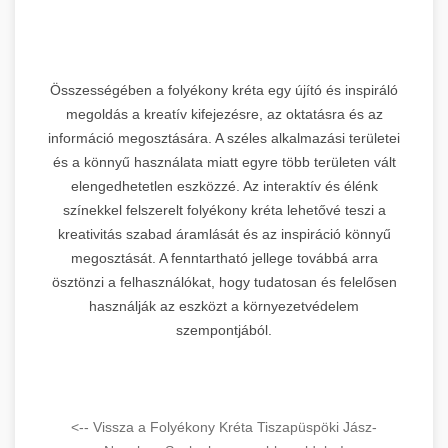
Összességében a folyékony kréta egy újító és inspiráló
megoldás a kreatív kifejezésre, az oktatásra és az
információ megosztására. A széles alkalmazási területei
és a könnyű használata miatt egyre több területen vált
elengedhetetlen eszközzé. Az interaktív és élénk
színekkel felszerelt folyékony kréta lehetővé teszi a
kreativitás szabad áramlását és az inspiráció könnyű
megosztását. A fenntartható jellege továbbá arra
ösztönzi a felhasználókat, hogy tudatosan és felelősen
használják az eszközt a környezetvédelem
szempontjából.
<-- Vissza a Folyékony Kréta Tiszapüspöki Jász-