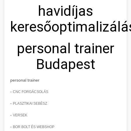
havidíjas
keresőoptimalizálá
personal trainer
Budapest
personal trainer
-
CNC FORGÁCSOLÁS
-
PLASZTIKAI SEBÉSZ
-
VERSEK
-
BOR BOLT ÉS WEBSHOP