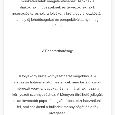
munkaterületek megjelenítéséhez. Azoknak a
diákoknak, művészeknek és tervezőknek, akik
inspirációt keresnek, a folyékony kréta egy új eszköztár,
amely új lehetőségeket és perspektívákat nyit meg
előttük.
A Fenntarthatóság:
A folyékony kréta környezetbarát megoldás is. A
vízbázisú tintával ellátott krétafilcek nem tartalmaznak
mérgező vegyi anyagokat, és nem járulnak hozzá a
környezeti szennyezéshez. A könnyen törölhető jellegük
miatt kevesebb papírt és egyéb íróeszközt használunk
fel, ami csökkenti a hulladék mennyiségét és a fák
kivágását.