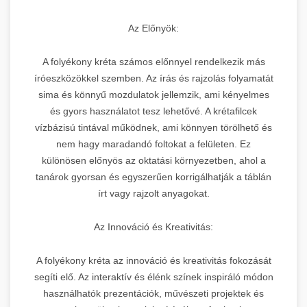
Az Előnyök:
A folyékony kréta számos előnnyel rendelkezik más
íróeszközökkel szemben. Az írás és rajzolás folyamatát
sima és könnyű mozdulatok jellemzik, ami kényelmes
és gyors használatot tesz lehetővé. A krétafilcek
vízbázisú tintával működnek, ami könnyen törölhető és
nem hagy maradandó foltokat a felületen. Ez
különösen előnyös az oktatási környezetben, ahol a
tanárok gyorsan és egyszerűen korrigálhatják a táblán
írt vagy rajzolt anyagokat.
Az Innováció és Kreativitás:
A folyékony kréta az innováció és kreativitás fokozását
segíti elő. Az interaktív és élénk színek inspiráló módon
használhatók prezentációk, művészeti projektek és