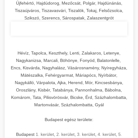
Újfehértó, Hajdúdorog, Mezőcsát, Polgár, Hajdúnánás,
Tiszaújváros, Tiszavasvári, Tiszalök, Tokaj, Felsőzsolca,
Szikszó, Szerencs, Sárospatak, Zalaszentgrót
Hévíz, Tapolca, Keszthely, Lenti, Zalakaros, Letenye,
Nagykanizsa, Marcali, Böhönye, Fonyód, Balatonlelle,
Encs, Kisvárda, Nagyhalász, Vásárosnamény, Nyíregyháza,
Mátészalka, Fehérgyarmat, Máriapócs, Nyírbátor,
Nagykálló, Várpalota, Ajka, Herend, Mór, Kincsesbánya,
Oroszlány, Kisbér, Tatabánya, Pannonhalma, Bábolna,
Komárom, Tata, Pilisvörösvár, Bicske, Érd, Százhalombatta,
Martonvásár, Százhalombatta, Gyál
Budapest egész területe:
Budapest
1. kerület
,
2. kerület
,
3. kerület
,
4. kerület
,
5.