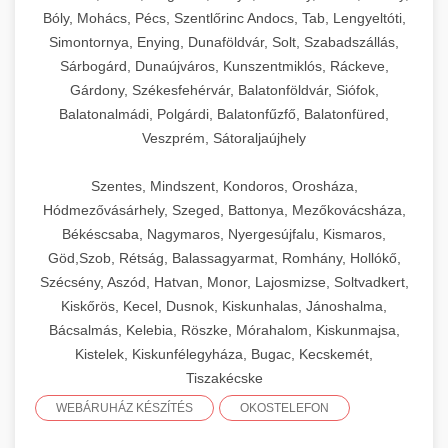
Bóly, Mohács, Pécs, Szentlőrinc Andocs, Tab, Lengyeltóti,
Simontornya, Enying, Dunaföldvár, Solt, Szabadszállás,
Sárbogárd, Dunaújváros, Kunszentmiklós, Ráckeve,
Gárdony, Székesfehérvár, Balatonföldvár, Siófok,
Balatonalmádi, Polgárdi, Balatonfűzfő, Balatonfüred,
Veszprém, Sátoraljaújhely
Szentes, Mindszent, Kondoros, Orosháza,
Hódmezővásárhely, Szeged, Battonya, Mezőkovácsháza,
Békéscsaba, Nagymaros, Nyergesújfalu, Kismaros,
Göd,Szob, Rétság, Balassagyarmat, Romhány, Hollókő,
Szécsény, Aszód, Hatvan, Monor, Lajosmizse, Soltvadkert,
Kiskőrös, Kecel, Dusnok, Kiskunhalas, Jánoshalma,
Bácsalmás, Kelebia, Röszke, Mórahalom, Kiskunmajsa,
Kistelek, Kiskunfélegyháza, Bugac, Kecskemét,
Tiszakécske
WEBÁRUHÁZ KÉSZÍTÉS
OKOSTELEFON