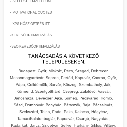
-
SELFESTEEM2GO.COM
-
MOTIVATIONAL QUOTES
-
XPS HŐSZIGETEÉS ITT
-
KERESŐOPTIMALIZÁLÁS
-
SEO KERESŐOPTIMALIZÁLÁS
TANÁCSADÁS A KÖVETKEZŐ
TELEPÜLÉSEKEN:
Budapest, Győr, Miskolc, Pécs, Szeged, Debrecen
Mosonmagyaróvár, Sopron, Fertőd, Kapuvár, Csorna, Győr,
Pápa, Celldömölk, Sárvár, Kőszeg, Szombathely, Ják,
Körmend, Szentgotthárd, Csepreg, Zalalövő, Vasvár,
Jánosháza, Devecser, Ajka, Sümeg, Pécsvárad, Komló,
Sásd, Dombóvár, Bonyhád, Bátaszék, Baja, Bácsalmás,
Szekszárd, Tolna, Fadd, Paks, Kalocsa, Hőgyész,
TamásiBalatonboglár, Kaposvár, Csurgó, Nagyatád,
Kadarkút, Barcs, Szigetvár, Sellye, Harkány, Siklós, Villány,