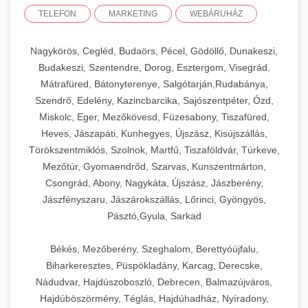
TELEFON
MARKETING
WEBÁRUHÁZ
Nagykörös, Cegléd, Budaörs, Pécel, Gödöllő, Dunakeszi,
Budakeszi, Szentendre, Dorog, Esztergom, Visegrád,
Mátrafüred, Bátonyterenye, Salgótarján,Rudabánya,
Szendrő, Edelény, Kazincbarcika, Sajószentpéter, Ózd,
Miskolc, Eger, Mezőkövesd, Füzesabony, Tiszafüred,
Heves, Jászapáti, Kunhegyes, Újszász, Kisújszállás,
Törökszentmiklós, Szolnok, Martfű, Tiszaföldvár, Túrkeve,
Mezőtúr, Gyomaendrőd, Szarvas, Kunszentmárton,
Csongrád, Abony, Nagykáta, Újszász, Jászberény,
Jászfényszaru, Jászárokszállás, Lőrinci, Gyöngyös,
Pásztó,Gyula, Sarkad
Békés, Mezőberény, Szeghalom, Berettyóújfalu,
Biharkeresztes, Püspökladány, Karcag, Derecske,
Nádudvar, Hajdúszoboszló, Debrecen, Balmazújváros,
Hajdúböszörmény, Téglás, Hajdúhadház, Nyíradony,