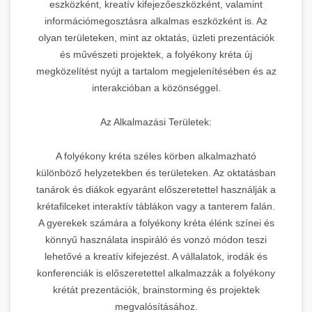
eszközként, kreatív kifejezőeszközként, valamint
információmegosztásra alkalmas eszközként is. Az
olyan területeken, mint az oktatás, üzleti prezentációk
és művészeti projektek, a folyékony kréta új
megközelítést nyújt a tartalom megjelenítésében és az
interakcióban a közönséggel.
Az Alkalmazási Területek:
A folyékony kréta széles körben alkalmazható
különböző helyzetekben és területeken. Az oktatásban
tanárok és diákok egyaránt előszeretettel használják a
krétafilceket interaktív táblákon vagy a tanterem falán.
A gyerekek számára a folyékony kréta élénk színei és
könnyű használata inspiráló és vonzó módon teszi
lehetővé a kreatív kifejezést. A vállalatok, irodák és
konferenciák is előszeretettel alkalmazzák a folyékony
krétát prezentációk, brainstorming és projektek
megvalósításához.