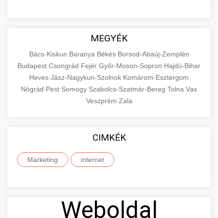
MEGYÉK
Bács-Kiskun
Baranya
Békés
Borsod-Abaúj-Zemplén
Budapest
Csongrád
Fejér
Győr-Moson-Sopron
Hajdú-Bihar
Heves
Jász-Nagykun-Szolnok
Komárom-Esztergom
Nógrád
Pest
Somogy
Szabolcs-Szatmár-Bereg
Tolna
Vas
Veszprém
Zala
CIMKÉK
Marketing
internet
Weboldal