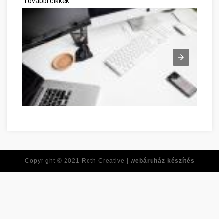
További cikkek
Network Marketing zu überwinden Szabolcs-Szatmár-Bereg 
Copyright © 2021
Roth Creative |
webáruház készítés