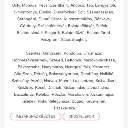
Bóly, Mohács, Pécs, Szentlőrinc Andocs, Tab, Lengyeltóti,
Simontornya, Enying, Dunaföldvár, Solt, Szabadszállás,
Sárbogárd, Dunaújváros, Kunszentmiklós, Ráckeve,
Gárdony, Székesfehérvár, Balatonföldvár, Siófok,
Balatonalmádi, Polgárdi, Balatonfűzfő, Balatonfüred,
Veszprém, Sátoraljaújhely
Szentes, Mindszent, Kondoros, Orosháza,
Hódmezővásárhely, Szeged, Battonya, Mezőkovácsháza,
Békéscsaba, Nagymaros, Nyergesújfalu, Kismaros,
Göd,Szob, Rétság, Balassagyarmat, Romhány, Hollókő,
Szécsény, Aszód, Hatvan, Monor, Lajosmizse, Soltvadkert,
Kiskőrös, Kecel, Dusnok, Kiskunhalas, Jánoshalma,
Bácsalmás, Kelebia, Röszke, Mórahalom, Kiskunmajsa,
Kistelek, Kiskunfélegyháza, Bugac, Kecskemét,
Tiszakécske
WEBÁRUHÁZ KÉSZÍTÉS
OKOSTELEFON