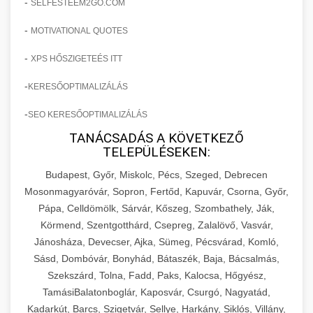
-
SELFESTEEM2GO.COM
-
MOTIVATIONAL QUOTES
-
XPS HŐSZIGETEÉS ITT
-
KERESŐOPTIMALIZÁLÁS
-
SEO KERESŐOPTIMALIZÁLÁS
TANÁCSADÁS A KÖVETKEZŐ
TELEPÜLÉSEKEN:
Budapest, Győr, Miskolc, Pécs, Szeged, Debrecen
Mosonmagyaróvár, Sopron, Fertőd, Kapuvár, Csorna, Győr,
Pápa, Celldömölk, Sárvár, Kőszeg, Szombathely, Ják,
Körmend, Szentgotthárd, Csepreg, Zalalövő, Vasvár,
Jánosháza, Devecser, Ajka, Sümeg, Pécsvárad, Komló,
Sásd, Dombóvár, Bonyhád, Bátaszék, Baja, Bácsalmás,
Szekszárd, Tolna, Fadd, Paks, Kalocsa, Hőgyész,
TamásiBalatonboglár, Kaposvár, Csurgó, Nagyatád,
Kadarkút, Barcs, Szigetvár, Sellye, Harkány, Siklós, Villány,