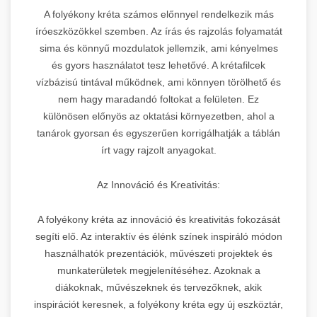
A folyékony kréta számos előnnyel rendelkezik más
íróeszközökkel szemben. Az írás és rajzolás folyamatát
sima és könnyű mozdulatok jellemzik, ami kényelmes
és gyors használatot tesz lehetővé. A krétafilcek
vízbázisú tintával működnek, ami könnyen törölhető és
nem hagy maradandó foltokat a felületen. Ez
különösen előnyös az oktatási környezetben, ahol a
tanárok gyorsan és egyszerűen korrigálhatják a táblán
írt vagy rajzolt anyagokat.
Az Innováció és Kreativitás:
A folyékony kréta az innováció és kreativitás fokozását
segíti elő. Az interaktív és élénk színek inspiráló módon
használhatók prezentációk, művészeti projektek és
munkaterületek megjelenítéséhez. Azoknak a
diákoknak, művészeknek és tervezőknek, akik
inspirációt keresnek, a folyékony kréta egy új eszköztár,