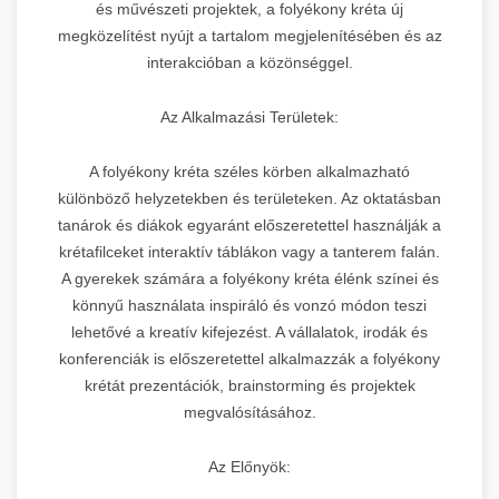
és művészeti projektek, a folyékony kréta új
megközelítést nyújt a tartalom megjelenítésében és az
interakcióban a közönséggel.
Az Alkalmazási Területek:
A folyékony kréta széles körben alkalmazható
különböző helyzetekben és területeken. Az oktatásban
tanárok és diákok egyaránt előszeretettel használják a
krétafilceket interaktív táblákon vagy a tanterem falán.
A gyerekek számára a folyékony kréta élénk színei és
könnyű használata inspiráló és vonzó módon teszi
lehetővé a kreatív kifejezést. A vállalatok, irodák és
konferenciák is előszeretettel alkalmazzák a folyékony
krétát prezentációk, brainstorming és projektek
megvalósításához.
Az Előnyök: