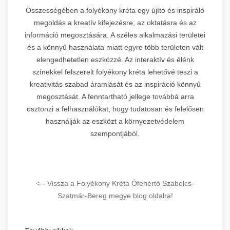
Összességében a folyékony kréta egy újító és inspiráló
megoldás a kreatív kifejezésre, az oktatásra és az
információ megosztására. A széles alkalmazási területei
és a könnyű használata miatt egyre több területen vált
elengedhetetlen eszközzé. Az interaktív és élénk
színekkel felszerelt folyékony kréta lehetővé teszi a
kreativitás szabad áramlását és az inspiráció könnyű
megosztását. A fenntartható jellege továbbá arra
ösztönzi a felhasználókat, hogy tudatosan és felelősen
használják az eszközt a környezetvédelem
szempontjából.
<-- Vissza a Folyékony Kréta Ófehértó Szabolcs-
Szatmár-Bereg megye blog oldalra!