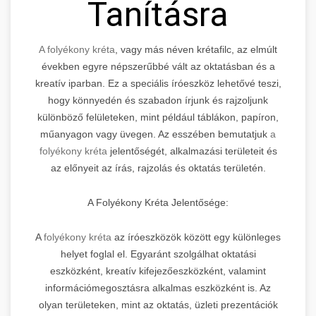
Tanításra
A folyékony kréta
, vagy más néven krétafilc, az elmúlt
években egyre népszerűbbé vált az oktatásban és a
kreatív iparban. Ez a speciális íróeszköz lehetővé teszi,
hogy könnyedén és szabadon írjunk és rajzoljunk
különböző felületeken, mint például táblákon, papíron,
műanyagon vagy üvegen. Az esszében bemutatjuk
a
folyékony kréta
jelentőségét, alkalmazási területeit és
az előnyeit az írás, rajzolás és oktatás területén.
A Folyékony Kréta Jelentősége:
A
folyékony kréta
az íróeszközök között egy különleges
helyet foglal el. Egyaránt szolgálhat oktatási
eszközként, kreatív kifejezőeszközként, valamint
információmegosztásra alkalmas eszközként is. Az
olyan területeken, mint az oktatás, üzleti prezentációk