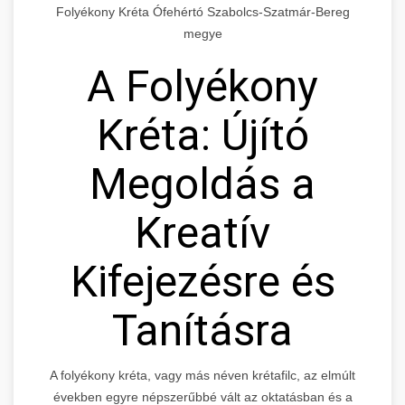
Folyékony Kréta Ófehértó Szabolcs-Szatmár-Bereg
megye
A Folyékony
Kréta: Újító
Megoldás a
Kreatív
Kifejezésre és
Tanításra
A folyékony kréta, vagy más néven krétafilc, az elmúlt
években egyre népszerűbbé vált az oktatásban és a