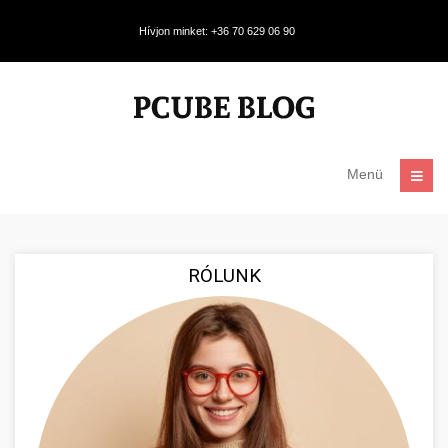
Hívjon minket: +36 70 629 06 90
Menü
RÓLUNK