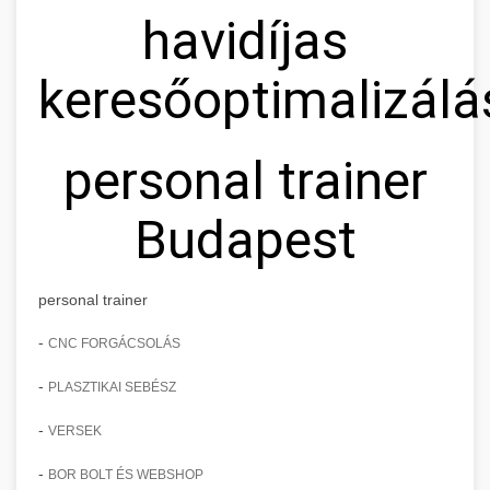
havidíjas
keresőoptimalizálá
personal trainer
Budapest
personal trainer
-
CNC FORGÁCSOLÁS
-
PLASZTIKAI SEBÉSZ
-
VERSEK
-
BOR BOLT ÉS WEBSHOP