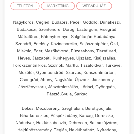
TELEFON
MARKETING
WEBÁRUHÁZ
Nagykörös, Cegléd, Budaörs, Pécel, Gödöllő, Dunakeszi,
Budakeszi, Szentendre, Dorog, Esztergom, Visegrád,
Mátrafüred, Bátonyterenye, Salgótarján,Rudabánya,
Szendrő, Edelény, Kazincbarcika, Sajószentpéter, Ózd,
Miskolc, Eger, Mezőkövesd, Füzesabony, Tiszafüred,
Heves, Jászapáti, Kunhegyes, Újszász, Kisújszállás,
Törökszentmiklós, Szolnok, Martfű, Tiszaföldvár, Túrkeve,
Mezőtúr, Gyomaendrőd, Szarvas, Kunszentmárton,
Csongrád, Abony, Nagykáta, Újszász, Jászberény,
Jászfényszaru, Jászárokszállás, Lőrinci, Gyöngyös,
Pásztó,Gyula, Sarkad
Békés, Mezőberény, Szeghalom, Berettyóújfalu,
Biharkeresztes, Püspökladány, Karcag, Derecske,
Nádudvar, Hajdúszoboszló, Debrecen, Balmazújváros,
Hajdúböszörmény, Téglás, Hajdúhadház, Nyíradony,