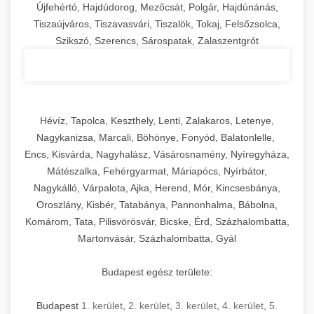
Újfehértó, Hajdúdorog, Mezőcsát, Polgár, Hajdúnánás,
Tiszaújváros, Tiszavasvári, Tiszalök, Tokaj, Felsőzsolca,
Szikszó, Szerencs, Sárospatak, Zalaszentgrót
Hévíz, Tapolca, Keszthely, Lenti, Zalakaros, Letenye,
Nagykanizsa, Marcali, Böhönye, Fonyód, Balatonlelle,
Encs, Kisvárda, Nagyhalász, Vásárosnamény, Nyíregyháza,
Mátészalka, Fehérgyarmat, Máriapócs, Nyírbátor,
Nagykálló, Várpalota, Ajka, Herend, Mór, Kincsesbánya,
Oroszlány, Kisbér, Tatabánya, Pannonhalma, Bábolna,
Komárom, Tata, Pilisvörösvár, Bicske, Érd, Százhalombatta,
Martonvásár, Százhalombatta, Gyál
Budapest egész területe:
Budapest
1. kerület
,
2. kerület
,
3. kerület
,
4. kerület
,
5.