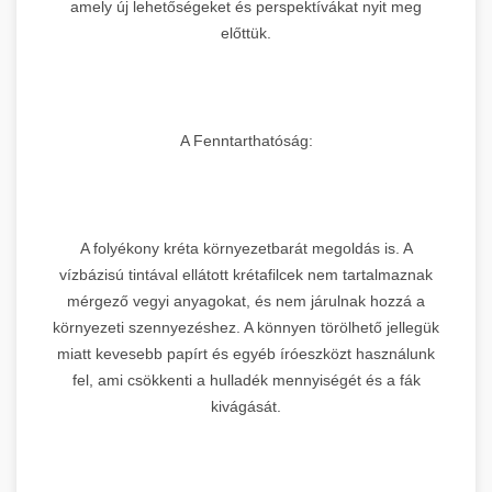
amely új lehetőségeket és perspektívákat nyit meg
előttük.
A Fenntarthatóság:
A folyékony kréta környezetbarát megoldás is. A
vízbázisú tintával ellátott krétafilcek nem tartalmaznak
mérgező vegyi anyagokat, és nem járulnak hozzá a
környezeti szennyezéshez. A könnyen törölhető jellegük
miatt kevesebb papírt és egyéb íróeszközt használunk
fel, ami csökkenti a hulladék mennyiségét és a fák
kivágását.