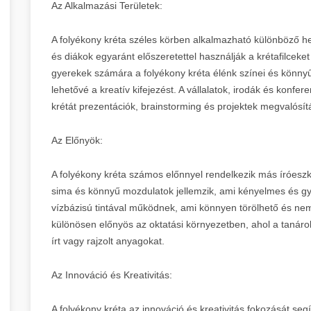
Az Alkalmazási Területek:
A folyékony kréta széles körben alkalmazható különböző he
és diákok egyaránt előszeretettel használják a krétafilceket
gyerekek számára a folyékony kréta élénk színei és könnyű
lehetővé a kreatív kifejezést. A vállalatok, irodák és konfer
krétát prezentációk, brainstorming és projektek megvalósí
Az Előnyök:
A folyékony kréta számos előnnyel rendelkezik más íróeszk
sima és könnyű mozdulatok jellemzik, ami kényelmes és gyor
vízbázisú tintával működnek, ami könnyen törölhető és nem
különösen előnyös az oktatási környezetben, ahol a tanáro
írt vagy rajzolt anyagokat.
Az Innováció és Kreativitás:
A folyékony kréta az innováció és kreativitás fokozását segít