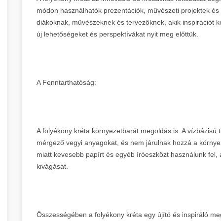
módon használhatók prezentációk, művészeti projektek és
diákoknak, művészeknek és tervezőknek, akik inspirációt k
új lehetőségeket és perspektívákat nyit meg előttük.
A Fenntarthatóság:
A folyékony kréta környezetbarát megoldás is. A vízbázisú ti
mérgező vegyi anyagokat, és nem járulnak hozzá a környez
miatt kevesebb papírt és egyéb íróeszközt használunk fel,
kivágását.
Összességében a folyékony kréta egy újító és inspiráló meg