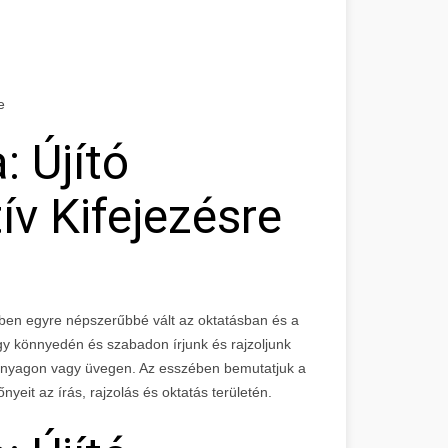
e
: Újító
v Kifejezésre
ekben egyre népszerűbbé vált az oktatásban és a
ogy könnyedén és szabadon írjunk és rajzoljunk
űanyagon vagy üvegen. Az esszében bemutatjuk a
őnyeit az írás, rajzolás és oktatás területén.