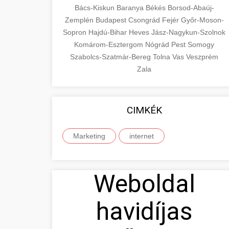
Bács-Kiskun
Baranya
Békés
Borsod-Abaúj-
Zemplén
Budapest
Csongrád
Fejér
Győr-Moson-
Sopron
Hajdú-Bihar
Heves
Jász-Nagykun-Szolnok
Komárom-Esztergom
Nógrád
Pest
Somogy
Szabolcs-Szatmár-Bereg
Tolna
Vas
Veszprém
Zala
CIMKÉK
Marketing
internet
Weboldal
havidíjas