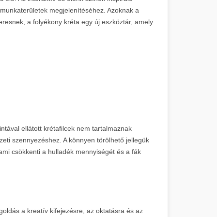
 munkaterületek megjelenítéséhez. Azoknak a
eresnek, a folyékony kréta egy új eszköztár, amely
ntával ellátott krétafilcek nem tartalmaznak
eti szennyezéshez. A könnyen törölhető jellegük
 ami csökkenti a hulladék mennyiségét és a fák
oldás a kreatív kifejezésre, az oktatásra és az