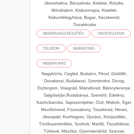
Jánoshalma, Bácsalmás, Kelebia, Röszke,
Mórahalom, Kiskunmajsa, Kistelek,
Kiskunfélegyháza, Bugac, Kecskemét,
Tiszakécske
WEBÁRUHÁZ KÉSZÍTÉS
OKOSTELEFON
TELEFON
MARKETING
WEBÁRUHÁZ
Nagykörös, Cegléd, Budaörs, Pécel, Gödöllő,
Dunakeszi, Budakeszi, Szentendre, Dorog,
Esztergom, Visegrád, Mátrafüred, Bátonyterenye,
Salgótarján,Rudabánya, Szendrő, Edelény,
Kazincbarcika, Sajószentpéter, Ózd, Miskolc, Eger,
Mezőkövesd, Füzesabony, Tiszafüred, Heves,
Jászapáti, Kunhegyes, Újszász, Kisújszállás,
Törökszentmiklós, Szolnok, Martfű, Tiszaföldvár,
Túrkeve, Mezőtúr, Gyomaendrőd, Szarvas,