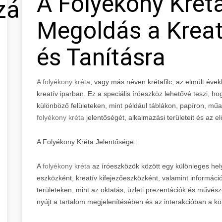
A Folyékony Kréta
zálás
Megoldás a Kreatí
és Tanításra
A folyékony kréta
, vagy más néven krétafilc, az elmúlt év
kreatív iparban. Ez a speciális íróeszköz lehetővé teszi, h
különböző felületeken, mint például táblákon, papíron, 
folyékony kréta
jelentőségét, alkalmazási területeit és az el
A Folyékony Kréta Jelentősége:
A
folyékony kréta
az íróeszközök között egy különleges helye
eszközként, kreatív kifejezőeszközként, valamint informác
területeken, mint az oktatás, üzleti prezentációk és művésze
nyújt a tartalom megjelenítésében és az interakcióban a k