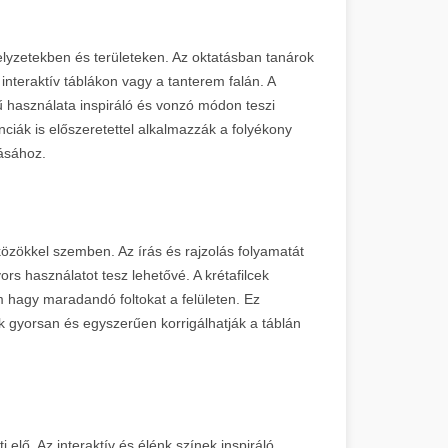
lyzetekben és területeken. Az oktatásban tanárok
 interaktív táblákon vagy a tanterem falán. A
 használata inspiráló és vonzó módon teszi
enciák is előszeretettel alkalmazzák a folyékony
tásához.
özökkel szemben. Az írás és rajzolás folyamatát
s használatot tesz lehetővé. A krétafilcek
 hagy maradandó foltokat a felületen. Ez
k gyorsan és egyszerűen korrigálhatják a táblán
i elő. Az interaktív és élénk színek inspiráló