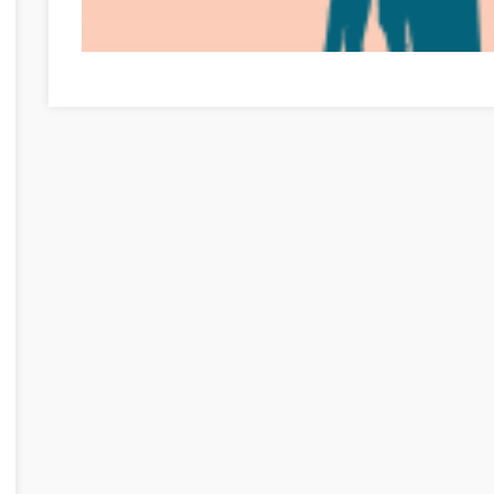
Time For Another Job? Check Out This Advice! Szabolcs