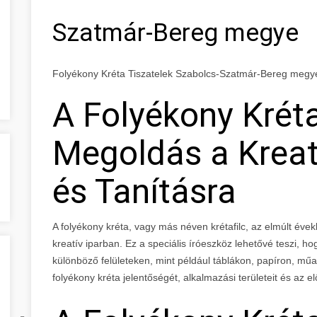
Szatmár-Bereg megye
Folyékony Kréta Tiszatelek Szabolcs-Szatmár-Bereg megy
A Folyékony Kréta
Megoldás a Kreatí
és Tanításra
A folyékony kréta, vagy más néven krétafilc, az elmúlt év
kreatív iparban. Ez a speciális íróeszköz lehetővé teszi, h
különböző felületeken, mint például táblákon, papíron, m
folyékony kréta jelentőségét, alkalmazási területeit és az el