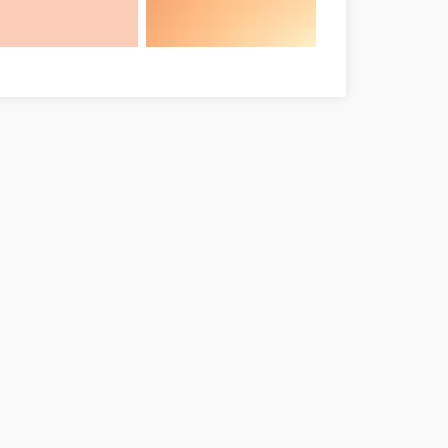
-Szatmár-Bereg megye
Tirer le meilleur de vous-même dès mainten