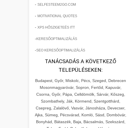
-
SELFESTEEM2GO.COM
-
MOTIVATIONAL QUOTES
-
XPS HŐSZIGETEÉS ITT
-
KERESŐOPTIMALIZÁLÁS
-
SEO KERESŐOPTIMALIZÁLÁS
TANÁCSADÁS A KÖVETKEZŐ
TELEPÜLÉSEKEN:
Budapest, Győr, Miskolc, Pécs, Szeged, Debrecen
Mosonmagyaróvár, Sopron, Fertőd, Kapuvár,
Csorna, Győr, Pápa, Celldömölk, Sárvár, Kőszeg,
Szombathely, Ják, Körmend, Szentgotthárd,
Csepreg, Zalalövő, Vasvár, Jánosháza, Devecser,
Ajka, Sümeg, Pécsvárad, Komló, Sásd, Dombóvár,
Bonyhád, Bátaszék, Baja, Bácsalmás, Szekszárd,