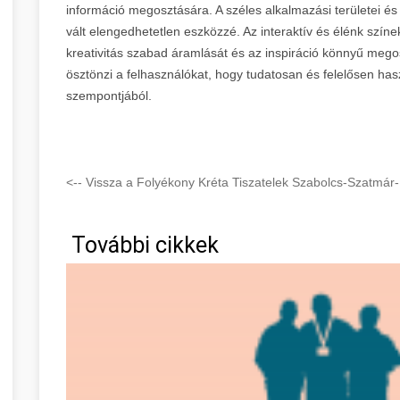
információ megosztására. A széles alkalmazási területei és
vált elengedhetetlen eszközzé. Az interaktív és élénk színek
kreativitás szabad áramlását és az inspiráció könnyű megos
ösztönzi a felhasználókat, hogy tudatosan és felelősen ha
szempontjából.
<-- Vissza a Folyékony Kréta Tiszatelek Szabolcs-Szatmár
További cikkek