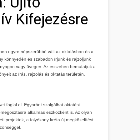
: Újító
v Kifejezésre
ekben egyre népszerűbbé vált az oktatásban és a
ogy könnyedén és szabadon írjunk és rajzoljunk
műanyagon vagy üvegen. Az esszében bemutatjuk
a
őnyeit az írás, rajzolás és oktatás területén.
t foglal el. Egyaránt szolgálhat oktatási
iómegosztásra alkalmas eszközként is. Az olyan
ti projektek, a folyékony kréta új megközelítést
özönséggel.