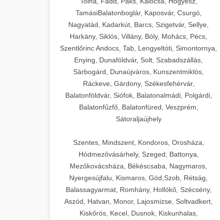
Tolna, Fadd, Paks, Kalocsa, Hőgyész,
TamásiBalatonboglár, Kaposvár, Csurgó,
Nagyatád, Kadarkút, Barcs, Szigetvár, Sellye,
Harkány, Siklós, Villány, Bóly, Mohács, Pécs,
Szentlőrinc Andocs, Tab, Lengyeltóti, Simontornya,
Enying, Dunaföldvár, Solt, Szabadszállás,
Sárbogárd, Dunaújváros, Kunszentmiklós,
Ráckeve, Gárdony, Székesfehérvár,
Balatonföldvár, Siófok, Balatonalmádi, Polgárdi,
Balatonfűzfő, Balatonfüred, Veszprém,
Sátoraljaújhely
Szentes, Mindszent, Kondoros, Orosháza,
Hódmezővásárhely, Szeged, Battonya,
Mezőkovácsháza, Békéscsaba, Nagymaros,
Nyergesújfalu, Kismaros, Göd,Szob, Rétság,
Balassagyarmat, Romhány, Hollókő, Szécsény,
Aszód, Hatvan, Monor, Lajosmizse, Soltvadkert,
Kiskőrös, Kecel, Dusnok, Kiskunhalas,