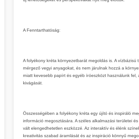
A Fenntarthatóság:
A folyékony kréta környezetbarát megoldás is. A vízbázisú ti
mérgező vegyi anyagokat, és nem járulnak hozzá a környez
miatt kevesebb papírt és egyéb íróeszközt használunk fel,
kivágását.
Összességében a folyékony kréta egy újító és inspiráló meg
információ megosztására. A széles alkalmazási területei és
vált elengedhetetlen eszközzé. Az interaktív és élénk színek
kreativitás szabad áramlását és az inspiráció könnyű megos