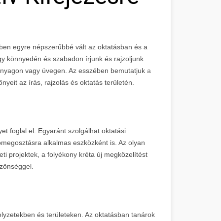
ekben egyre népszerűbbé vált az oktatásban és a
ogy könnyedén és szabadon írjunk és rajzoljunk
műanyagon vagy üvegen. Az esszében bemutatjuk
a
őnyeit az írás, rajzolás és oktatás területén.
t foglal el. Egyaránt szolgálhat oktatási
iómegosztásra alkalmas eszközként is. Az olyan
ti projektek, a folyékony kréta új megközelítést
özönséggel.
lyzetekben és területeken. Az oktatásban tanárok