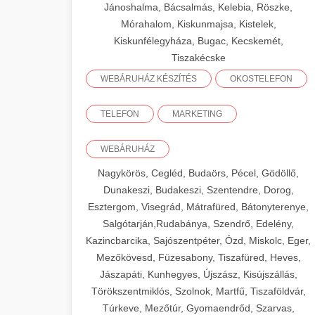
Jánoshalma, Bácsalmás, Kelebia, Röszke,
Mórahalom, Kiskunmajsa, Kistelek,
Kiskunfélegyháza, Bugac, Kecskemét,
Tiszakécske
WEBÁRUHÁZ KÉSZÍTÉS
OKOSTELEFON
TELEFON
MARKETING
WEBÁRUHÁZ
Nagykörös, Cegléd, Budaörs, Pécel, Gödöllő,
Dunakeszi, Budakeszi, Szentendre, Dorog,
Esztergom, Visegrád, Mátrafüred, Bátonyterenye,
Salgótarján,Rudabánya, Szendrő, Edelény,
Kazincbarcika, Sajószentpéter, Ózd, Miskolc, Eger,
Mezőkövesd, Füzesabony, Tiszafüred, Heves,
Jászapáti, Kunhegyes, Újszász, Kisújszállás,
Törökszentmiklós, Szolnok, Martfű, Tiszaföldvár,
Túrkeve, Mezőtúr, Gyomaendrőd, Szarvas,