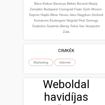
Bács-Kiskun
Baranya
Békés
Borsod-Abaúj-
Zemplén
Budapest
Csongrád
Fejér
Győr-Moson-
Sopron
Hajdú-Bihar
Heves
Jász-Nagykun-Szolnok
Komárom-Esztergom
Nógrád
Pest
Somogy
Szabolcs-Szatmár-Bereg
Tolna
Vas
Veszprém
Zala
CIMKÉK
Marketing
internet
Weboldal
havidíjas