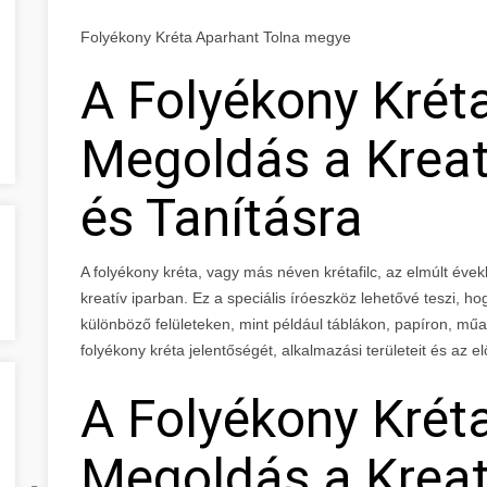
Folyékony Kréta Aparhant Tolna megye
A Folyékony Kréta
Megoldás a Kreatí
és Tanításra
A folyékony kréta, vagy más néven krétafilc, az elmúlt év
kreatív iparban. Ez a speciális íróeszköz lehetővé teszi, h
különböző felületeken, mint például táblákon, papíron, m
folyékony kréta jelentőségét, alkalmazási területeit és az el
A Folyékony Kréta
Megoldás a Kreatí