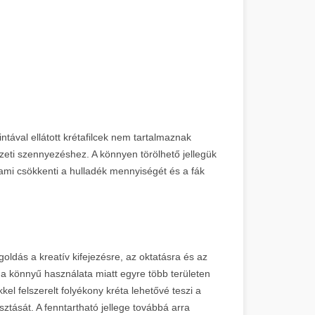
ntával ellátott krétafilcek nem tartalmaznak
eti szennyezéshez. A könnyen törölhető jellegük
 ami csökkenti a hulladék mennyiségét és a fák
oldás a kreatív kifejezésre, az oktatásra és az
 a könnyű használata miatt egyre több területen
kel felszerelt folyékony kréta lehetővé teszi a
ztását. A fenntartható jellege továbbá arra