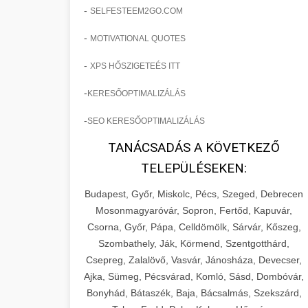
-
SELFESTEEM2GO.COM
-
MOTIVATIONAL QUOTES
-
XPS HŐSZIGETEÉS ITT
-
KERESŐOPTIMALIZÁLÁS
-
SEO KERESŐOPTIMALIZÁLÁS
TANÁCSADÁS A KÖVETKEZŐ
TELEPÜLÉSEKEN:
Budapest, Győr, Miskolc, Pécs, Szeged, Debrecen
Mosonmagyaróvár, Sopron, Fertőd, Kapuvár,
Csorna, Győr, Pápa, Celldömölk, Sárvár, Kőszeg,
Szombathely, Ják, Körmend, Szentgotthárd,
Csepreg, Zalalövő, Vasvár, Jánosháza, Devecser,
Ajka, Sümeg, Pécsvárad, Komló, Sásd, Dombóvár,
Bonyhád, Bátaszék, Baja, Bácsalmás, Szekszárd,