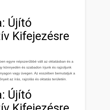
: Újító
v Kifejezésre
ekben egyre népszerűbbé vált az oktatásban és a
ogy könnyedén és szabadon írjunk és rajzoljunk
űanyagon vagy üvegen. Az esszében bemutatjuk a
őnyeit az írás, rajzolás és oktatás területén.
: Újító
v Kifejezésre