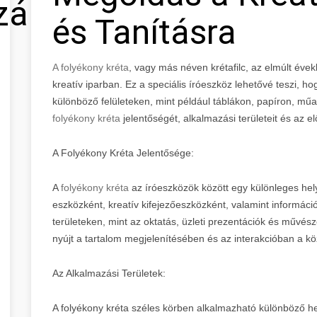
zálás
és Tanításra
A folyékony kréta
, vagy más néven krétafilc, az elmúlt év
kreatív iparban. Ez a speciális íróeszköz lehetővé teszi, h
különböző felületeken, mint például táblákon, papíron, 
folyékony kréta
jelentőségét, alkalmazási területeit és az el
A Folyékony Kréta Jelentősége:
A
folyékony kréta
az íróeszközök között egy különleges helye
eszközként, kreatív kifejezőeszközként, valamint informác
területeken, mint az oktatás, üzleti prezentációk és művésze
nyújt a tartalom megjelenítésében és az interakcióban a k
Az Alkalmazási Területek:
A folyékony kréta széles körben alkalmazható különböző he