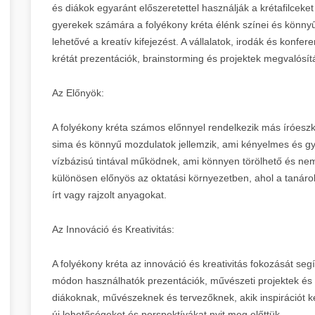
és diákok egyaránt előszeretettel használják a krétafilceket
gyerekek számára a folyékony kréta élénk színei és könnyű
lehetővé a kreatív kifejezést. A vállalatok, irodák és konfer
krétát prezentációk, brainstorming és projektek megvalósí
Az Előnyök:
A folyékony kréta számos előnnyel rendelkezik más íróeszk
sima és könnyű mozdulatok jellemzik, ami kényelmes és gyor
vízbázisú tintával működnek, ami könnyen törölhető és nem
különösen előnyös az oktatási környezetben, ahol a tanáro
írt vagy rajzolt anyagokat.
Az Innováció és Kreativitás:
A folyékony kréta az innováció és kreativitás fokozását segít
módon használhatók prezentációk, művészeti projektek és
diákoknak, művészeknek és tervezőknek, akik inspirációt k
új lehetőségeket és perspektívákat nyit meg előttük.