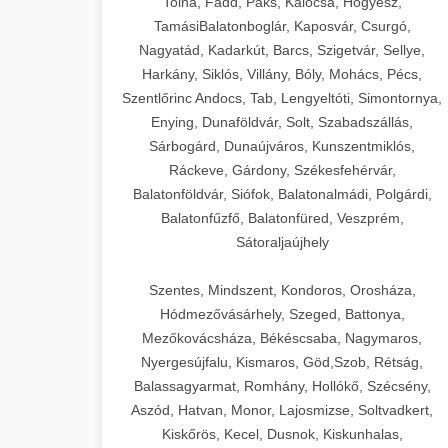
Tolna, Fadd, Paks, Kalocsa, Hőgyész,
TamásiBalatonboglár, Kaposvár, Csurgó,
Nagyatád, Kadarkút, Barcs, Szigetvár, Sellye,
Harkány, Siklós, Villány, Bóly, Mohács, Pécs,
Szentlőrinc Andocs, Tab, Lengyeltóti, Simontornya,
Enying, Dunaföldvár, Solt, Szabadszállás,
Sárbogárd, Dunaújváros, Kunszentmiklós,
Ráckeve, Gárdony, Székesfehérvár,
Balatonföldvár, Siófok, Balatonalmádi, Polgárdi,
Balatonfűzfő, Balatonfüred, Veszprém,
Sátoraljaújhely
Szentes, Mindszent, Kondoros, Orosháza,
Hódmezővásárhely, Szeged, Battonya,
Mezőkovácsháza, Békéscsaba, Nagymaros,
Nyergesújfalu, Kismaros, Göd,Szob, Rétság,
Balassagyarmat, Romhány, Hollókő, Szécsény,
Aszód, Hatvan, Monor, Lajosmizse, Soltvadkert,
Kiskőrös, Kecel, Dusnok, Kiskunhalas,