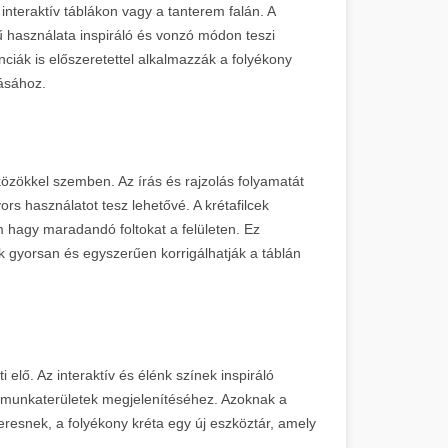
 interaktív táblákon vagy a tanterem falán. A
 használata inspiráló és vonzó módon teszi
enciák is előszeretettel alkalmazzák a folyékony
tásához.
özökkel szemben. Az írás és rajzolás folyamatát
s használatot tesz lehetővé. A krétafilcek
 hagy maradandó foltokat a felületen. Ez
k gyorsan és egyszerűen korrigálhatják a táblán
i elő. Az interaktív és élénk színek inspiráló
 munkaterületek megjelenítéséhez. Azoknak a
eresnek, a folyékony kréta egy új eszköztár, amely