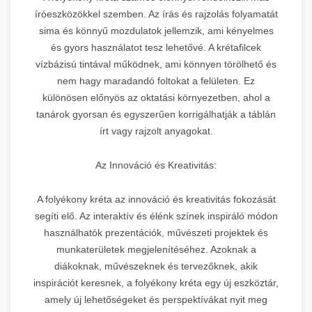
íróeszközökkel szemben. Az írás és rajzolás folyamatát
sima és könnyű mozdulatok jellemzik, ami kényelmes
és gyors használatot tesz lehetővé. A krétafilcek
vízbázisú tintával működnek, ami könnyen törölhető és
nem hagy maradandó foltokat a felületen. Ez
különösen előnyös az oktatási környezetben, ahol a
tanárok gyorsan és egyszerűen korrigálhatják a táblán
írt vagy rajzolt anyagokat.
Az Innováció és Kreativitás:
A folyékony kréta az innováció és kreativitás fokozását
segíti elő. Az interaktív és élénk színek inspiráló módon
használhatók prezentációk, művészeti projektek és
munkaterületek megjelenítéséhez. Azoknak a
diákoknak, művészeknek és tervezőknek, akik
inspirációt keresnek, a folyékony kréta egy új eszköztár,
amely új lehetőségeket és perspektívákat nyit meg