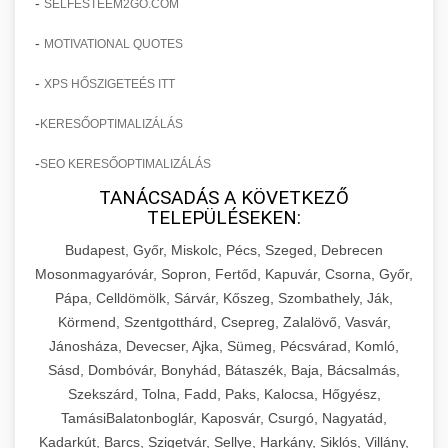
-
SELFESTEEM2GO.COM
-
MOTIVATIONAL QUOTES
-
XPS HŐSZIGETEÉS ITT
-
KERESŐOPTIMALIZÁLÁS
-
SEO KERESŐOPTIMALIZÁLÁS
TANÁCSADÁS A KÖVETKEZŐ
TELEPÜLÉSEKEN:
Budapest, Győr, Miskolc, Pécs, Szeged, Debrecen
Mosonmagyaróvár, Sopron, Fertőd, Kapuvár, Csorna, Győr,
Pápa, Celldömölk, Sárvár, Kőszeg, Szombathely, Ják,
Körmend, Szentgotthárd, Csepreg, Zalalövő, Vasvár,
Jánosháza, Devecser, Ajka, Sümeg, Pécsvárad, Komló,
Sásd, Dombóvár, Bonyhád, Bátaszék, Baja, Bácsalmás,
Szekszárd, Tolna, Fadd, Paks, Kalocsa, Hőgyész,
TamásiBalatonboglár, Kaposvár, Csurgó, Nagyatád,
Kadarkút, Barcs, Szigetvár, Sellye, Harkány, Siklós, Villány,