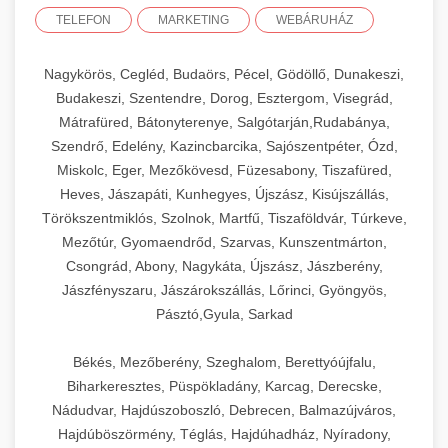
TELEFON
MARKETING
WEBÁRUHÁZ
Nagykörös, Cegléd, Budaörs, Pécel, Gödöllő, Dunakeszi,
Budakeszi, Szentendre, Dorog, Esztergom, Visegrád,
Mátrafüred, Bátonyterenye, Salgótarján,Rudabánya,
Szendrő, Edelény, Kazincbarcika, Sajószentpéter, Ózd,
Miskolc, Eger, Mezőkövesd, Füzesabony, Tiszafüred,
Heves, Jászapáti, Kunhegyes, Újszász, Kisújszállás,
Törökszentmiklós, Szolnok, Martfű, Tiszaföldvár, Túrkeve,
Mezőtúr, Gyomaendrőd, Szarvas, Kunszentmárton,
Csongrád, Abony, Nagykáta, Újszász, Jászberény,
Jászfényszaru, Jászárokszállás, Lőrinci, Gyöngyös,
Pásztó,Gyula, Sarkad
Békés, Mezőberény, Szeghalom, Berettyóújfalu,
Biharkeresztes, Püspökladány, Karcag, Derecske,
Nádudvar, Hajdúszoboszló, Debrecen, Balmazújváros,
Hajdúböszörmény, Téglás, Hajdúhadház, Nyíradony,