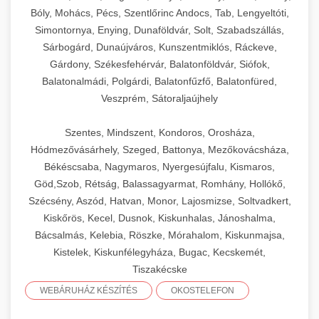
Bóly, Mohács, Pécs, Szentlőrinc Andocs, Tab, Lengyeltóti,
Simontornya, Enying, Dunaföldvár, Solt, Szabadszállás,
Sárbogárd, Dunaújváros, Kunszentmiklós, Ráckeve,
Gárdony, Székesfehérvár, Balatonföldvár, Siófok,
Balatonalmádi, Polgárdi, Balatonfűzfő, Balatonfüred,
Veszprém, Sátoraljaújhely
Szentes, Mindszent, Kondoros, Orosháza,
Hódmezővásárhely, Szeged, Battonya, Mezőkovácsháza,
Békéscsaba, Nagymaros, Nyergesújfalu, Kismaros,
Göd,Szob, Rétság, Balassagyarmat, Romhány, Hollókő,
Szécsény, Aszód, Hatvan, Monor, Lajosmizse, Soltvadkert,
Kiskőrös, Kecel, Dusnok, Kiskunhalas, Jánoshalma,
Bácsalmás, Kelebia, Röszke, Mórahalom, Kiskunmajsa,
Kistelek, Kiskunfélegyháza, Bugac, Kecskemét,
Tiszakécske
WEBÁRUHÁZ KÉSZÍTÉS
OKOSTELEFON