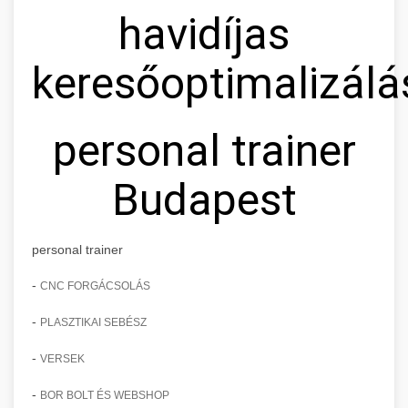
havidíjas
keresőoptimalizálá
personal trainer
Budapest
personal trainer
-
CNC FORGÁCSOLÁS
-
PLASZTIKAI SEBÉSZ
-
VERSEK
-
BOR BOLT ÉS WEBSHOP