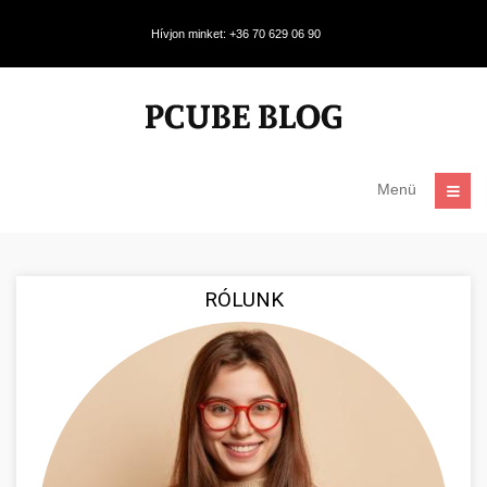
Hívjon minket: +36 70 629 06 90
Menü
RÓLUNK