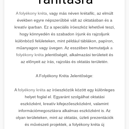
A folyékony kréta
, vagy más néven krétafilc, az elmúlt
években egyre népszerűbbé vált az oktatásban és a
kreatív iparban. Ez a speciális íróeszköz lehetővé teszi,
hogy könnyedén és szabadon írjunk és rajzoljunk
különböző felületeken, mint például táblákon, papíron,
műanyagon vagy üvegen. Az esszében bemutatjuk
a
folyékony kréta
jelentőségét, alkalmazási területeit és
az előnyeit az írás, rajzolás és oktatás területén.
A Folyékony Kréta Jelentősége:
A
folyékony kréta
az íróeszközök között egy különleges
helyet foglal el. Egyaránt szolgálhat oktatási
eszközként, kreatív kifejezőeszközként, valamint
információmegosztásra alkalmas eszközként is. Az
olyan területeken, mint az oktatás, üzleti prezentációk
és művészeti projektek, a folyékony kréta új