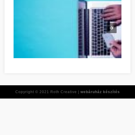
Ne feledje ezeket a tippeket, amikor online vásárol! Tolna Tol
Copyright © 2021
Roth Creative |
webáruház készítés