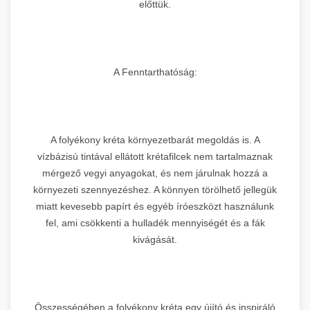
előttük.
A Fenntarthatóság:
A folyékony kréta környezetbarát megoldás is. A
vízbázisú tintával ellátott krétafilcek nem tartalmaznak
mérgező vegyi anyagokat, és nem járulnak hozzá a
környezeti szennyezéshez. A könnyen törölhető jellegük
miatt kevesebb papírt és egyéb íróeszközt használunk
fel, ami csökkenti a hulladék mennyiségét és a fák
kivágását.
Összességében a folyékony kréta egy újító és inspiráló