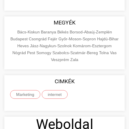
MEGYÉK
Bács-Kiskun
Baranya
Békés
Borsod-Abaúj-Zemplén
Budapest
Csongrád
Fejér
Győr-Moson-Sopron
Hajdú-Bihar
Heves
Jász-Nagykun-Szolnok
Komárom-Esztergom
Nógrád
Pest
Somogy
Szabolcs-Szatmár-Bereg
Tolna
Vas
Veszprém
Zala
CIMKÉK
Marketing
internet
Weboldal