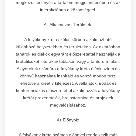
megközelítést nyújt a tartalom megjelenítésében és az
interakcióban a közönséggel.
Az Alkalmazási Területek:
A folyékony kréta széles körben alkalmazható
különböző helyzetekben és területeken. Az oktatásban
tanárok és diákok egyaránt előszeretettel használják a
krétafilceket interaktív táblákon vagy a tanterem falán.
A gyerekek számára a folyékony kréta élénk színei és
könnyű használata inspiráló és vonzó módon teszi
lehetővé a kreatív kifejezést. A vállalatok, irodák és
konferenciák is előszeretettel alkalmazzák a folyékony
krétát prezentációk, brainstorming és projektek
megvalósításához.
Az Előnyök:
A folyékony kréta számos előnnyel rendelkezik más