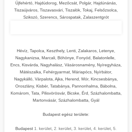
Újfehértó, Hajdúdorog, Mezőcsát, Polgár, Hajdúnánás,
Tiszaújváros, Tiszavasvári, Tiszalök, Tokaj, Felsőzsolca,
Szikszó, Szerencs, Sárospatak, Zalaszentgrót
Hévíz, Tapolca, Keszthely, Lenti, Zalakaros, Letenye,
Nagykanizsa, Marcali, Böhönye, Fonyód, Balatonlelle,
Encs, Kisvárda, Nagyhalász, Vásárosnamény, Nyíregyháza,
Mátészalka, Fehérgyarmat, Máriapócs, Nyírbátor,
Nagykálló, Várpalota, Ajka, Herend, Mór, Kincsesbánya,
Oroszlány, Kisbér, Tatabánya, Pannonhalma, Bábolna,
Komárom, Tata, Pilisvörösvár, Bicske, Érd, Százhalombatta,
Martonvásár, Százhalombatta, Gyál
Budapest egész területe:
Budapest
1. kerület
,
2. kerület
,
3. kerület
,
4. kerület
,
5.