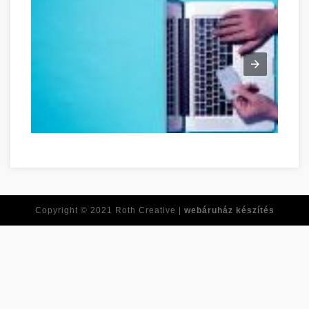
Ne feledje ezeket a tippeket, amikor online vásárol! Tolna meg
Copyright © 2021
Roth Creative |
webáruház készítés