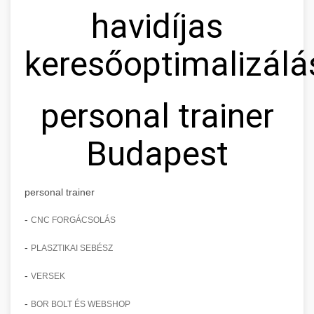
havidíjas
keresőoptimalizálá
personal trainer
Budapest
personal trainer
-
CNC FORGÁCSOLÁS
-
PLASZTIKAI SEBÉSZ
-
VERSEK
-
BOR BOLT ÉS WEBSHOP