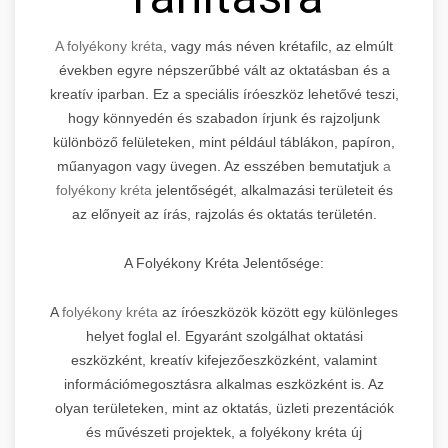
A folyékony kréta
, vagy más néven krétafilc, az elmúlt
években egyre népszerűbbé vált az oktatásban és a
kreatív iparban. Ez a speciális íróeszköz lehetővé teszi,
hogy könnyedén és szabadon írjunk és rajzoljunk
különböző felületeken, mint például táblákon, papíron,
műanyagon vagy üvegen. Az esszében bemutatjuk
a
folyékony kréta
jelentőségét, alkalmazási területeit és
az előnyeit az írás, rajzolás és oktatás területén.
A Folyékony Kréta Jelentősége:
A
folyékony kréta
az íróeszközök között egy különleges
helyet foglal el. Egyaránt szolgálhat oktatási
eszközként, kreatív kifejezőeszközként, valamint
információmegosztásra alkalmas eszközként is. Az
olyan területeken, mint az oktatás, üzleti prezentációk
és művészeti projektek, a folyékony kréta új