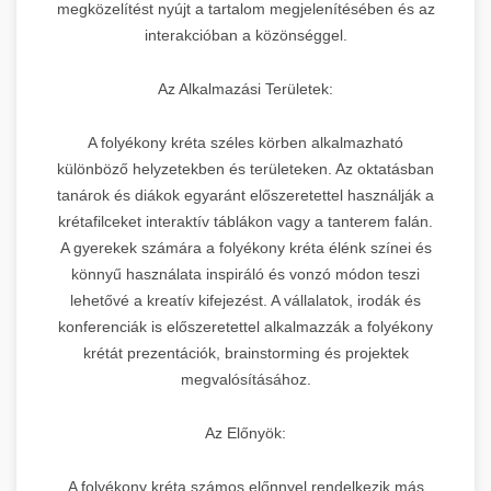
megközelítést nyújt a tartalom megjelenítésében és az
interakcióban a közönséggel.
Az Alkalmazási Területek:
A folyékony kréta széles körben alkalmazható
különböző helyzetekben és területeken. Az oktatásban
tanárok és diákok egyaránt előszeretettel használják a
krétafilceket interaktív táblákon vagy a tanterem falán.
A gyerekek számára a folyékony kréta élénk színei és
könnyű használata inspiráló és vonzó módon teszi
lehetővé a kreatív kifejezést. A vállalatok, irodák és
konferenciák is előszeretettel alkalmazzák a folyékony
krétát prezentációk, brainstorming és projektek
megvalósításához.
Az Előnyök:
A folyékony kréta számos előnnyel rendelkezik más