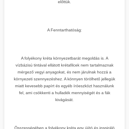
előttük.
A Fenntarthatóság:
A folyékony kréta környezetbarát megoldás is. A
vízbázisú tintával ellátott krétafilcek nem tartalmaznak
mérgező vegyi anyagokat, és nem járulnak hozzá a
környezeti szennyezéshez. A könnyen törölhető jellegük
miatt kevesebb papírt és egyéb íróeszközt használunk
fel, ami csökkenti a hulladék mennyiségét és a fák
kivágását.
Összességében a folyékony kréta egy újító és inspiráló