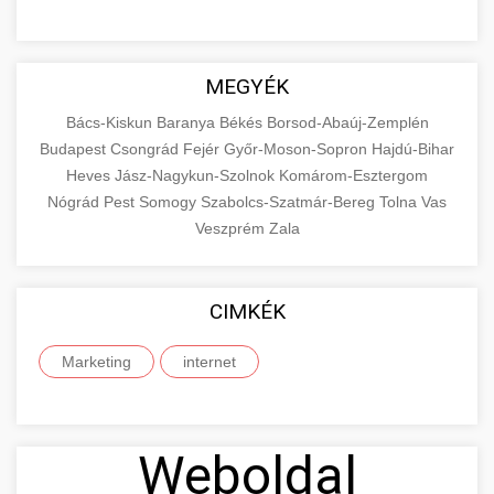
MEGYÉK
Bács-Kiskun
Baranya
Békés
Borsod-Abaúj-Zemplén
Budapest
Csongrád
Fejér
Győr-Moson-Sopron
Hajdú-Bihar
Heves
Jász-Nagykun-Szolnok
Komárom-Esztergom
Nógrád
Pest
Somogy
Szabolcs-Szatmár-Bereg
Tolna
Vas
Veszprém
Zala
CIMKÉK
Marketing
internet
Weboldal