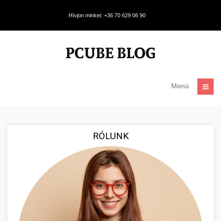
Hívjon minket: +36 70 629 06 90
Menü
RÓLUNK