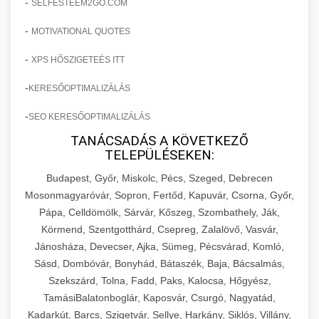
-
SELFESTEEM2GO.COM
-
MOTIVATIONAL QUOTES
-
XPS HŐSZIGETEÉS ITT
-
KERESŐOPTIMALIZÁLÁS
-
SEO KERESŐOPTIMALIZÁLÁS
TANÁCSADÁS A KÖVETKEZŐ
TELEPÜLÉSEKEN:
Budapest, Győr, Miskolc, Pécs, Szeged, Debrecen
Mosonmagyaróvár, Sopron, Fertőd, Kapuvár, Csorna, Győr,
Pápa, Celldömölk, Sárvár, Kőszeg, Szombathely, Ják,
Körmend, Szentgotthárd, Csepreg, Zalalövő, Vasvár,
Jánosháza, Devecser, Ajka, Sümeg, Pécsvárad, Komló,
Sásd, Dombóvár, Bonyhád, Bátaszék, Baja, Bácsalmás,
Szekszárd, Tolna, Fadd, Paks, Kalocsa, Hőgyész,
TamásiBalatonboglár, Kaposvár, Csurgó, Nagyatád,
Kadarkút, Barcs, Szigetvár, Sellye, Harkány, Siklós, Villány,