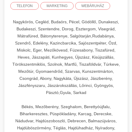
TELEFON
MARKETING
WEBÁRUHÁZ
Nagykörös, Cegléd, Budaörs, Pécel, Gödöllő, Dunakeszi,
Budakeszi, Szentendre, Dorog, Esztergom, Visegrád,
Mátrafüred, Bátonyterenye, Salgótarján,Rudabánya,
Szendrő, Edelény, Kazincbarcika, Sajószentpéter, Ózd,
Miskolc, Eger, Mezőkövesd, Füzesabony, Tiszafüred,
Heves, Jászapáti, Kunhegyes, Újszász, Kisújszállás,
Törökszentmiklós, Szolnok, Martfű, Tiszaföldvár, Túrkeve,
Mezőtúr, Gyomaendrőd, Szarvas, Kunszentmárton,
Csongrád, Abony, Nagykáta, Újszász, Jászberény,
Jászfényszaru, Jászárokszállás, Lőrinci, Gyöngyös,
Pásztó,Gyula, Sarkad
Békés, Mezőberény, Szeghalom, Berettyóújfalu,
Biharkeresztes, Püspökladány, Karcag, Derecske,
Nádudvar, Hajdúszoboszló, Debrecen, Balmazújváros,
Hajdúböszörmény, Téglás, Hajdúhadház, Nyíradony,