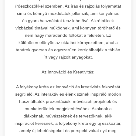
íróeszközökkel szemben. Az írás és rajzolás folyamatát
sima és könnyű mozdulatok jellemzik, ami kényelmes
és gyors használatot tesz lehetővé. A krétafilcek
vízbázisú tintával működnek, ami könnyen törölhető és
nem hagy maradandó foltokat a felületen. Ez
különösen előnyös az oktatási környezetben, ahol a
tanárok gyorsan és egyszerűen korrigálhatják a táblán
írt vagy rajzolt anyagokat.
Az Innováció és Kreativitás:
A folyékony kréta az innováció és kreativitás fokozását
segíti elő. Az interaktív és élénk színek inspiráló módon
használhatók prezentációk, művészeti projektek és
munkaterületek megjelenítéséhez. Azoknak a
diákoknak, művészeknek és tervezőknek, akik
inspirációt keresnek, a folyékony kréta egy új eszköztár,
amely új lehetőségeket és perspektívákat nyit meg