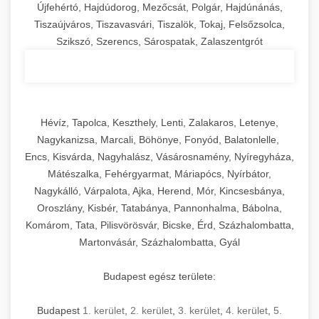
Újfehértó, Hajdúdorog, Mezőcsát, Polgár, Hajdúnánás,
Tiszaújváros, Tiszavasvári, Tiszalök, Tokaj, Felsőzsolca,
Szikszó, Szerencs, Sárospatak, Zalaszentgrót
Hévíz, Tapolca, Keszthely, Lenti, Zalakaros, Letenye,
Nagykanizsa, Marcali, Böhönye, Fonyód, Balatonlelle,
Encs, Kisvárda, Nagyhalász, Vásárosnamény, Nyíregyháza,
Mátészalka, Fehérgyarmat, Máriapócs, Nyírbátor,
Nagykálló, Várpalota, Ajka, Herend, Mór, Kincsesbánya,
Oroszlány, Kisbér, Tatabánya, Pannonhalma, Bábolna,
Komárom, Tata, Pilisvörösvár, Bicske, Érd, Százhalombatta,
Martonvásár, Százhalombatta, Gyál
Budapest egész területe:
Budapest
1. kerület
,
2. kerület
,
3. kerület
,
4. kerület
,
5.