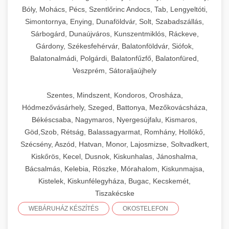
Bóly, Mohács, Pécs, Szentlőrinc Andocs, Tab, Lengyeltóti,
Simontornya, Enying, Dunaföldvár, Solt, Szabadszállás,
Sárbogárd, Dunaújváros, Kunszentmiklós, Ráckeve,
Gárdony, Székesfehérvár, Balatonföldvár, Siófok,
Balatonalmádi, Polgárdi, Balatonfűzfő, Balatonfüred,
Veszprém, Sátoraljaújhely
Szentes, Mindszent, Kondoros, Orosháza,
Hódmezővásárhely, Szeged, Battonya, Mezőkovácsháza,
Békéscsaba, Nagymaros, Nyergesújfalu, Kismaros,
Göd,Szob, Rétság, Balassagyarmat, Romhány, Hollókő,
Szécsény, Aszód, Hatvan, Monor, Lajosmizse, Soltvadkert,
Kiskőrös, Kecel, Dusnok, Kiskunhalas, Jánoshalma,
Bácsalmás, Kelebia, Röszke, Mórahalom, Kiskunmajsa,
Kistelek, Kiskunfélegyháza, Bugac, Kecskemét,
Tiszakécske
WEBÁRUHÁZ KÉSZÍTÉS
OKOSTELEFON