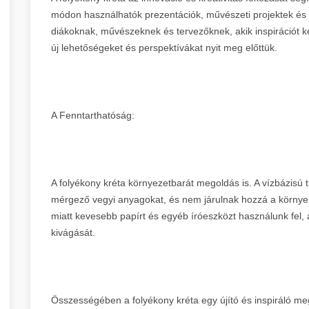
módon használhatók prezentációk, művészeti projektek és
diákoknak, művészeknek és tervezőknek, akik inspirációt k
új lehetőségeket és perspektívákat nyit meg előttük.
A Fenntarthatóság:
A folyékony kréta környezetbarát megoldás is. A vízbázisú ti
mérgező vegyi anyagokat, és nem járulnak hozzá a környez
miatt kevesebb papírt és egyéb íróeszközt használunk fel,
kivágását.
Összességében a folyékony kréta egy újító és inspiráló meg