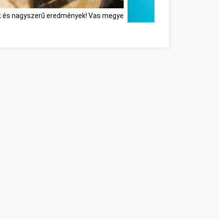
ek és nagyszerű eredmények! Vas megye
Ne feledje ezeket a tippeket,