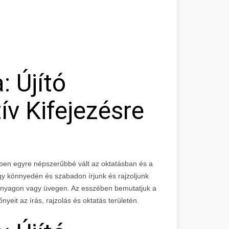
: Újító
v Kifejezésre
ekben egyre népszerűbbé vált az oktatásban és a
ogy könnyedén és szabadon írjunk és rajzoljunk
űanyagon vagy üvegen. Az esszében bemutatjuk a
őnyeit az írás, rajzolás és oktatás területén.