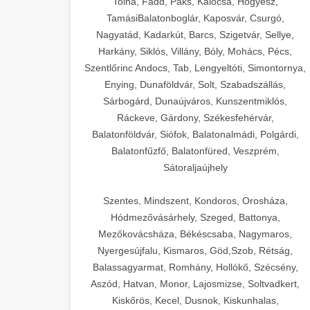
Tolna, Fadd, Paks, Kalocsa, Hőgyész,
TamásiBalatonboglár, Kaposvár, Csurgó,
Nagyatád, Kadarkút, Barcs, Szigetvár, Sellye,
Harkány, Siklós, Villány, Bóly, Mohács, Pécs,
Szentlőrinc Andocs, Tab, Lengyeltóti, Simontornya,
Enying, Dunaföldvár, Solt, Szabadszállás,
Sárbogárd, Dunaújváros, Kunszentmiklós,
Ráckeve, Gárdony, Székesfehérvár,
Balatonföldvár, Siófok, Balatonalmádi, Polgárdi,
Balatonfűzfő, Balatonfüred, Veszprém,
Sátoraljaújhely
Szentes, Mindszent, Kondoros, Orosháza,
Hódmezővásárhely, Szeged, Battonya,
Mezőkovácsháza, Békéscsaba, Nagymaros,
Nyergesújfalu, Kismaros, Göd,Szob, Rétság,
Balassagyarmat, Romhány, Hollókő, Szécsény,
Aszód, Hatvan, Monor, Lajosmizse, Soltvadkert,
Kiskőrös, Kecel, Dusnok, Kiskunhalas,