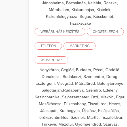
Jánoshalma, Bácsalmás, Kelebia, Röszke,
Mórahalom, Kiskunmajsa, Kistelek,
Kiskunfélegyháza, Bugac, Kecskemét,
Tiszakécske
WEBÁRUHÁZ KÉSZÍTÉS
OKOSTELEFON
TELEFON
MARKETING
WEBÁRUHÁZ
Nagykörös, Cegléd, Budaörs, Pécel, Gödöllő,
Dunakeszi, Budakeszi, Szentendre, Dorog,
Esztergom, Visegrád, Mátrafüred, Bátonyterenye,
Salgótarján,Rudabánya, Szendrő, Edelény,
Kazincbarcika, Sajószentpéter, Ózd, Miskolc, Eger,
Mezőkövesd, Füzesabony, Tiszafüred, Heves,
Jászapáti, Kunhegyes, Újszász, Kisújszállás,
Törökszentmiklós, Szolnok, Martfű, Tiszaföldvár,
Túrkeve, Mezőtúr, Gyomaendrőd, Szarvas,