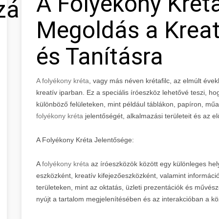
A Folyékony Kréta
zálás
Megoldás a Kreatí
és Tanításra
A folyékony kréta
, vagy más néven krétafilc, az elmúlt év
kreatív iparban. Ez a speciális íróeszköz lehetővé teszi, h
különböző felületeken, mint például táblákon, papíron, 
folyékony kréta
jelentőségét, alkalmazási területeit és az el
A Folyékony Kréta Jelentősége:
A
folyékony kréta
az íróeszközök között egy különleges helye
eszközként, kreatív kifejezőeszközként, valamint informác
területeken, mint az oktatás, üzleti prezentációk és művésze
nyújt a tartalom megjelenítésében és az interakcióban a k