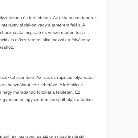
lyzetekben és területeken. Az oktatásban tanárok
 interaktív táblákon vagy a tanterem falán. A
 használata inspiráló és vonzó módon teszi
enciák is előszeretettel alkalmazzák a folyékony
tásához.
özökkel szemben. Az írás és rajzolás folyamatát
s használatot tesz lehetővé. A krétafilcek
 hagy maradandó foltokat a felületen. Ez
k gyorsan és egyszerűen korrigálhatják a táblán
i elő. Az interaktív és élénk színek inspiráló