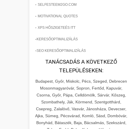
-
SELFESTEEM2GO.COM
-
MOTIVATIONAL QUOTES
-
XPS HŐSZIGETEÉS ITT
-
KERESŐOPTIMALIZÁLÁS
-
SEO KERESŐOPTIMALIZÁLÁS
TANÁCSADÁS A KÖVETKEZŐ
TELEPÜLÉSEKEN:
Budapest, Győr, Miskolc, Pécs, Szeged, Debrecen
Mosonmagyaróvár, Sopron, Fertőd, Kapuvár,
Csorna, Győr, Pápa, Celldömölk, Sárvár, Kőszeg,
Szombathely, Ják, Körmend, Szentgotthárd,
Csepreg, Zalalövő, Vasvár, Jánosháza, Devecser,
Ajka, Sümeg, Pécsvárad, Komló, Sásd, Dombóvár,
Bonyhád, Bátaszék, Baja, Bácsalmás, Szekszárd,