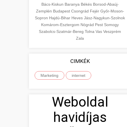
Bács-Kiskun
Baranya
Békés
Borsod-Abaúj-
Zemplén
Budapest
Csongrád
Fejér
Győr-Moson-
Sopron
Hajdú-Bihar
Heves
Jász-Nagykun-Szolnok
Komárom-Esztergom
Nógrád
Pest
Somogy
Szabolcs-Szatmár-Bereg
Tolna
Vas
Veszprém
Zala
CIMKÉK
Marketing
internet
Weboldal
havidíjas