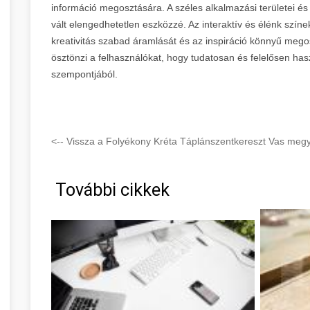
információ megosztására. A széles alkalmazási területei és
vált elengedhetetlen eszközzé. Az interaktív és élénk színek
kreativitás szabad áramlását és az inspiráció könnyű megos
ösztönzi a felhasználókat, hogy tudatosan és felelősen ha
szempontjából.
<-- Vissza a Folyékony Kréta Táplánszentkereszt Vas megy
További cikkek