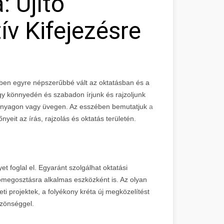
: Újító
v Kifejezésre
ekben egyre népszerűbbé vált az oktatásban és a
ogy könnyedén és szabadon írjunk és rajzoljunk
műanyagon vagy üvegen. Az esszében bemutatjuk
a
őnyeit az írás, rajzolás és oktatás területén.
t foglal el. Egyaránt szolgálhat oktatási
iómegosztásra alkalmas eszközként is. Az olyan
ti projektek, a folyékony kréta új megközelítést
özönséggel.