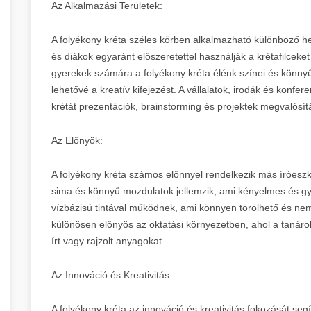
Az Alkalmazási Területek:
A folyékony kréta széles körben alkalmazható különböző he
és diákok egyaránt előszeretettel használják a krétafilceket
gyerekek számára a folyékony kréta élénk színei és könnyű
lehetővé a kreatív kifejezést. A vállalatok, irodák és konfer
krétát prezentációk, brainstorming és projektek megvalósí
Az Előnyök:
A folyékony kréta számos előnnyel rendelkezik más íróeszk
sima és könnyű mozdulatok jellemzik, ami kényelmes és gyor
vízbázisú tintával működnek, ami könnyen törölhető és nem
különösen előnyös az oktatási környezetben, ahol a tanáro
írt vagy rajzolt anyagokat.
Az Innováció és Kreativitás:
A folyékony kréta az innováció és kreativitás fokozását segít