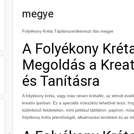
megye
Folyékony Kréta Táplánszentkereszt Vas megye
A Folyékony Kréta
Megoldás a Kreatí
és Tanításra
A folyékony kréta, vagy más néven krétafilc, az elmúlt év
kreatív iparban. Ez a speciális íróeszköz lehetővé teszi, h
különböző felületeken, mint például táblákon, papíron, m
folyékony kréta jelentőségét, alkalmazási területeit és az el