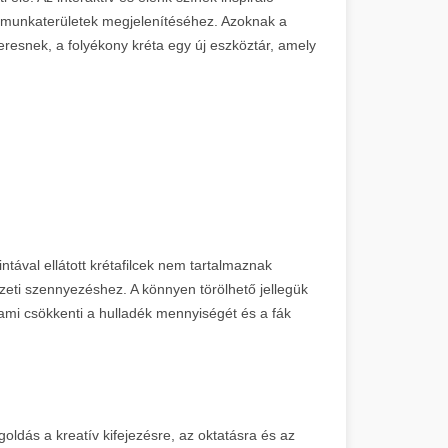
 munkaterületek megjelenítéséhez. Azoknak a
eresnek, a folyékony kréta egy új eszköztár, amely
ntával ellátott krétafilcek nem tartalmaznak
eti szennyezéshez. A könnyen törölhető jellegük
 ami csökkenti a hulladék mennyiségét és a fák
oldás a kreatív kifejezésre, az oktatásra és az