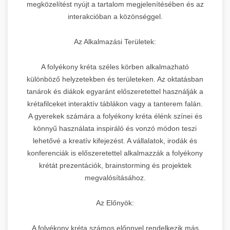
megközelítést nyújt a tartalom megjelenítésében és az
interakcióban a közönséggel.
Az Alkalmazási Területek:
A folyékony kréta széles körben alkalmazható
különböző helyzetekben és területeken. Az oktatásban
tanárok és diákok egyaránt előszeretettel használják a
krétafilceket interaktív táblákon vagy a tanterem falán.
A gyerekek számára a folyékony kréta élénk színei és
könnyű használata inspiráló és vonzó módon teszi
lehetővé a kreatív kifejezést. A vállalatok, irodák és
konferenciák is előszeretettel alkalmazzák a folyékony
krétát prezentációk, brainstorming és projektek
megvalósításához.
Az Előnyök:
A folyékony kréta számos előnnyel rendelkezik más