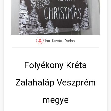
Írta: Kovács Dorina
Folyékony Kréta
Zalahaláp Veszprém
megye