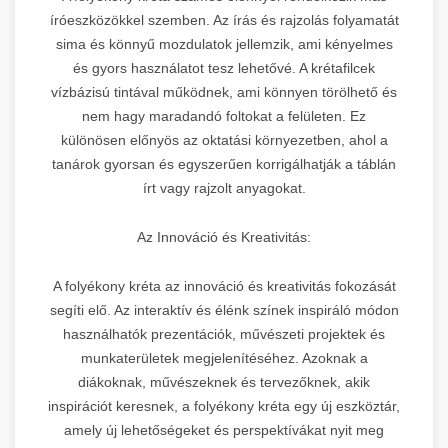
íróeszközökkel szemben. Az írás és rajzolás folyamatát
sima és könnyű mozdulatok jellemzik, ami kényelmes
és gyors használatot tesz lehetővé. A krétafilcek
vízbázisú tintával működnek, ami könnyen törölhető és
nem hagy maradandó foltokat a felületen. Ez
különösen előnyös az oktatási környezetben, ahol a
tanárok gyorsan és egyszerűen korrigálhatják a táblán
írt vagy rajzolt anyagokat.
Az Innováció és Kreativitás:
A folyékony kréta az innováció és kreativitás fokozását
segíti elő. Az interaktív és élénk színek inspiráló módon
használhatók prezentációk, művészeti projektek és
munkaterületek megjelenítéséhez. Azoknak a
diákoknak, művészeknek és tervezőknek, akik
inspirációt keresnek, a folyékony kréta egy új eszköztár,
amely új lehetőségeket és perspektívákat nyit meg