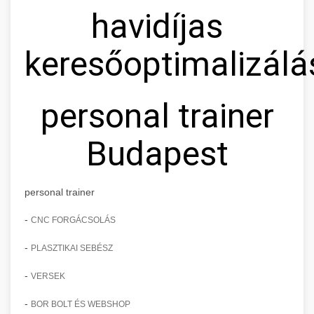
havidíjas
keresőoptimalizálá
personal trainer
Budapest
personal trainer
-
CNC FORGÁCSOLÁS
-
PLASZTIKAI SEBÉSZ
-
VERSEK
-
BOR BOLT ÉS WEBSHOP