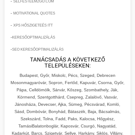
-
SELFESTEEM2GO.COM
-
MOTIVATIONAL QUOTES
-
XPS HŐSZIGETEÉS ITT
-
KERESŐOPTIMALIZÁLÁS
-
SEO KERESŐOPTIMALIZÁLÁS
TANÁCSADÁS A KÖVETKEZŐ
TELEPÜLÉSEKEN:
Budapest, Győr, Miskolc, Pécs, Szeged, Debrecen
Mosonmagyaróvár, Sopron, Fertőd, Kapuvár, Csorna, Győr,
Pápa, Celldömölk, Sárvár, Kőszeg, Szombathely, Ják,
Körmend, Szentgotthárd, Csepreg, Zalalövő, Vasvár,
Jánosháza, Devecser, Ajka, Sümeg, Pécsvárad, Komló,
Sásd, Dombóvár, Bonyhád, Bátaszék, Baja, Bácsalmás,
Szekszárd, Tolna, Fadd, Paks, Kalocsa, Hőgyész,
TamásiBalatonboglár, Kaposvár, Csurgó, Nagyatád,
Kadarkút, Barcs, Szigetvár, Sellye, Harkány, Siklós, Villány,