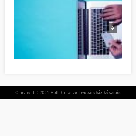
Ne feledje ezeket a tippeket, amikor online vásárol! Veszprém
Copyright © 2021
Roth Creative |
webáruház készítés