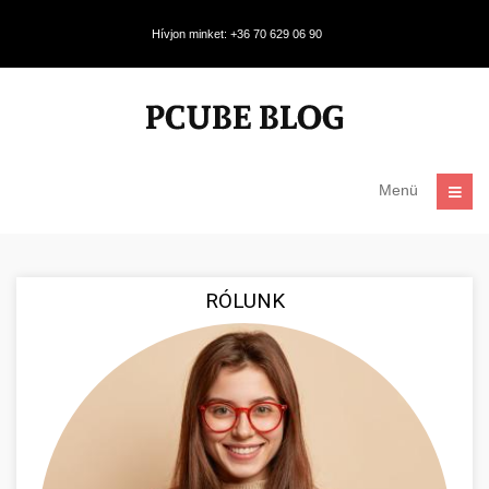
Hívjon minket: +36 70 629 06 90
Menü
RÓLUNK