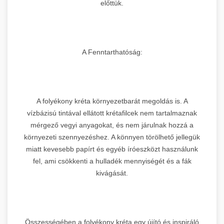
előttük.
A Fenntarthatóság:
A folyékony kréta környezetbarát megoldás is. A
vízbázisú tintával ellátott krétafilcek nem tartalmaznak
mérgező vegyi anyagokat, és nem járulnak hozzá a
környezeti szennyezéshez. A könnyen törölhető jellegük
miatt kevesebb papírt és egyéb íróeszközt használunk
fel, ami csökkenti a hulladék mennyiségét és a fák
kivágását.
Összességében a folyékony kréta egy újító és inspiráló