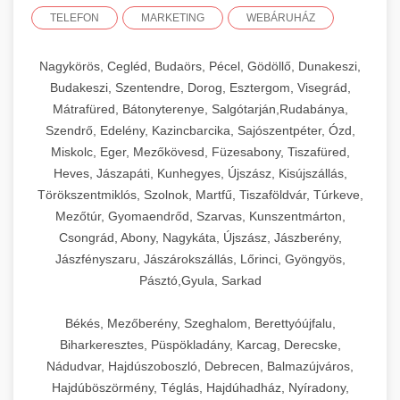
TELEFON
MARKETING
WEBÁRUHÁZ
Nagykörös, Cegléd, Budaörs, Pécel, Gödöllő, Dunakeszi,
Budakeszi, Szentendre, Dorog, Esztergom, Visegrád,
Mátrafüred, Bátonyterenye, Salgótarján,Rudabánya,
Szendrő, Edelény, Kazincbarcika, Sajószentpéter, Ózd,
Miskolc, Eger, Mezőkövesd, Füzesabony, Tiszafüred,
Heves, Jászapáti, Kunhegyes, Újszász, Kisújszállás,
Törökszentmiklós, Szolnok, Martfű, Tiszaföldvár, Túrkeve,
Mezőtúr, Gyomaendrőd, Szarvas, Kunszentmárton,
Csongrád, Abony, Nagykáta, Újszász, Jászberény,
Jászfényszaru, Jászárokszállás, Lőrinci, Gyöngyös,
Pásztó,Gyula, Sarkad
Békés, Mezőberény, Szeghalom, Berettyóújfalu,
Biharkeresztes, Püspökladány, Karcag, Derecske,
Nádudvar, Hajdúszoboszló, Debrecen, Balmazújváros,
Hajdúböszörmény, Téglás, Hajdúhadház, Nyíradony,