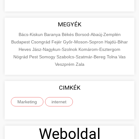
MEGYÉK
Bács-Kiskun
Baranya
Békés
Borsod-Abaúj-Zemplén
Budapest
Csongrád
Fejér
Győr-Moson-Sopron
Hajdú-Bihar
Heves
Jász-Nagykun-Szolnok
Komárom-Esztergom
Nógrád
Pest
Somogy
Szabolcs-Szatmár-Bereg
Tolna
Vas
Veszprém
Zala
CIMKÉK
Marketing
internet
Weboldal