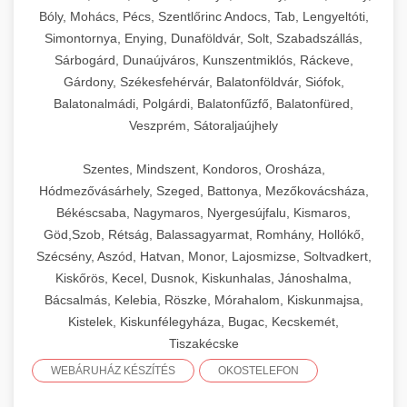
Bóly, Mohács, Pécs, Szentlőrinc Andocs, Tab, Lengyeltóti,
Simontornya, Enying, Dunaföldvár, Solt, Szabadszállás,
Sárbogárd, Dunaújváros, Kunszentmiklós, Ráckeve,
Gárdony, Székesfehérvár, Balatonföldvár, Siófok,
Balatonalmádi, Polgárdi, Balatonfűzfő, Balatonfüred,
Veszprém, Sátoraljaújhely
Szentes, Mindszent, Kondoros, Orosháza,
Hódmezővásárhely, Szeged, Battonya, Mezőkovácsháza,
Békéscsaba, Nagymaros, Nyergesújfalu, Kismaros,
Göd,Szob, Rétság, Balassagyarmat, Romhány, Hollókő,
Szécsény, Aszód, Hatvan, Monor, Lajosmizse, Soltvadkert,
Kiskőrös, Kecel, Dusnok, Kiskunhalas, Jánoshalma,
Bácsalmás, Kelebia, Röszke, Mórahalom, Kiskunmajsa,
Kistelek, Kiskunfélegyháza, Bugac, Kecskemét,
Tiszakécske
WEBÁRUHÁZ KÉSZÍTÉS
OKOSTELEFON