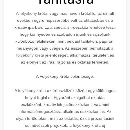
A folyékony kréta
, vagy más néven krétafilc, az elmúlt
években egyre népszerűbbé vált az oktatásban és a
kreatív iparban. Ez a speciális íróeszköz lehetővé teszi,
hogy könnyedén és szabadon írjunk és rajzoljunk
különböző felületeken, mint például táblákon, papíron,
műanyagon vagy üvegen. Az esszében bemutatjuk
a
folyékony kréta
jelentőségét, alkalmazási területeit és
az előnyeit az írás, rajzolás és oktatás területén.
A Folyékony Kréta Jelentősége:
A
folyékony kréta
az íróeszközök között egy különleges
helyet foglal el. Egyaránt szolgálhat oktatási
eszközként, kreatív kifejezőeszközként, valamint
információmegosztásra alkalmas eszközként is. Az
olyan területeken, mint az oktatás, üzleti prezentációk
és művészeti projektek, a folyékony kréta új