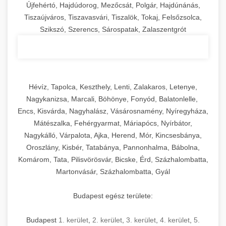
Újfehértó, Hajdúdorog, Mezőcsát, Polgár, Hajdúnánás,
Tiszaújváros, Tiszavasvári, Tiszalök, Tokaj, Felsőzsolca,
Szikszó, Szerencs, Sárospatak, Zalaszentgrót
Hévíz, Tapolca, Keszthely, Lenti, Zalakaros, Letenye,
Nagykanizsa, Marcali, Böhönye, Fonyód, Balatonlelle,
Encs, Kisvárda, Nagyhalász, Vásárosnamény, Nyíregyháza,
Mátészalka, Fehérgyarmat, Máriapócs, Nyírbátor,
Nagykálló, Várpalota, Ajka, Herend, Mór, Kincsesbánya,
Oroszlány, Kisbér, Tatabánya, Pannonhalma, Bábolna,
Komárom, Tata, Pilisvörösvár, Bicske, Érd, Százhalombatta,
Martonvásár, Százhalombatta, Gyál
Budapest egész területe:
Budapest
1. kerület
,
2. kerület
,
3. kerület
,
4. kerület
,
5.