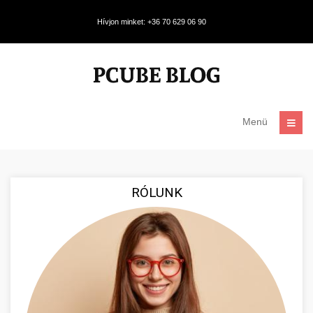
Hívjon minket: +36 70 629 06 90
Menü
RÓLUNK