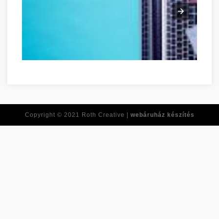
Ne feledje ezeket a tippeket, amikor online vásárol! Veszpr
Copyright © 2021
Roth Creative |
webáruház készítés