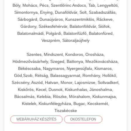
Bóly, Mohács, Pécs, Szentlőrinc Andocs, Tab, Lengyeltóti,
Simontornya, Enying, Dunaföldvár, Solt, Szabadszállás,
Sárbogárd, Dunaújváros, Kunszentmiklós, Ráckeve,
Gárdony, Székesfehérvár, Balatonföldvár, Siófok,
Balatonalmádi, Polgárdi, Balatonfűzfő, Balatonfüred,
Veszprém, Sátoraljaújhely
Szentes, Mindszent, Kondoros, Orosháza,
Hódmezővásárhely, Szeged, Battonya, Mezőkovácsháza,
Békéscsaba, Nagymaros, Nyergesújfalu, Kismaros,
Göd,Szob, Rétság, Balassagyarmat, Romhány, Hollókő,
Szécsény, Aszód, Hatvan, Monor, Lajosmizse, Soltvadkert,
Kiskőrös, Kecel, Dusnok, Kiskunhalas, Jánoshalma,
Bácsalmás, Kelebia, Röszke, Mórahalom, Kiskunmajsa,
Kistelek, Kiskunfélegyháza, Bugac, Kecskemét,
Tiszakécske
WEBÁRUHÁZ KÉSZÍTÉS
OKOSTELEFON