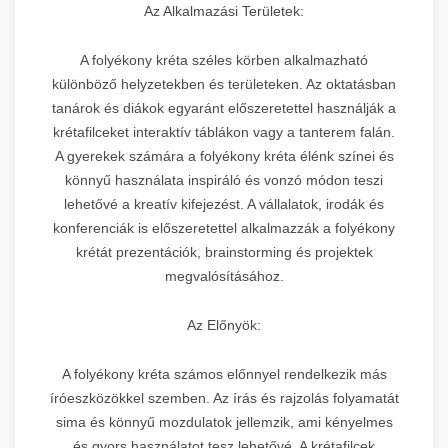
Az Alkalmazási Területek:
A folyékony kréta széles körben alkalmazható
különböző helyzetekben és területeken. Az oktatásban
tanárok és diákok egyaránt előszeretettel használják a
krétafilceket interaktív táblákon vagy a tanterem falán.
A gyerekek számára a folyékony kréta élénk színei és
könnyű használata inspiráló és vonzó módon teszi
lehetővé a kreatív kifejezést. A vállalatok, irodák és
konferenciák is előszeretettel alkalmazzák a folyékony
krétát prezentációk, brainstorming és projektek
megvalósításához.
Az Előnyök:
A folyékony kréta számos előnnyel rendelkezik más
íróeszközökkel szemben. Az írás és rajzolás folyamatát
sima és könnyű mozdulatok jellemzik, ami kényelmes
és gyors használatot tesz lehetővé. A krétafilcek