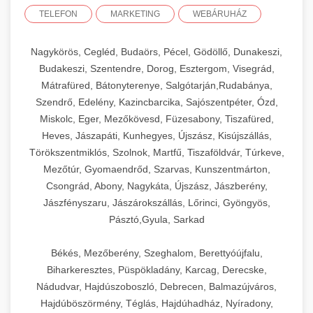
TELEFON
MARKETING
WEBÁRUHÁZ
Nagykörös, Cegléd, Budaörs, Pécel, Gödöllő, Dunakeszi,
Budakeszi, Szentendre, Dorog, Esztergom, Visegrád,
Mátrafüred, Bátonyterenye, Salgótarján,Rudabánya,
Szendrő, Edelény, Kazincbarcika, Sajószentpéter, Ózd,
Miskolc, Eger, Mezőkövesd, Füzesabony, Tiszafüred,
Heves, Jászapáti, Kunhegyes, Újszász, Kisújszállás,
Törökszentmiklós, Szolnok, Martfű, Tiszaföldvár, Túrkeve,
Mezőtúr, Gyomaendrőd, Szarvas, Kunszentmárton,
Csongrád, Abony, Nagykáta, Újszász, Jászberény,
Jászfényszaru, Jászárokszállás, Lőrinci, Gyöngyös,
Pásztó,Gyula, Sarkad
Békés, Mezőberény, Szeghalom, Berettyóújfalu,
Biharkeresztes, Püspökladány, Karcag, Derecske,
Nádudvar, Hajdúszoboszló, Debrecen, Balmazújváros,
Hajdúböszörmény, Téglás, Hajdúhadház, Nyíradony,