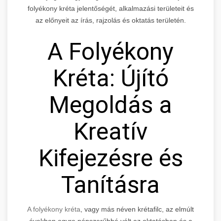
folyékony kréta jelentőségét, alkalmazási területeit és
az előnyeit az írás, rajzolás és oktatás területén.
A Folyékony
Kréta: Újító
Megoldás a
Kreatív
Kifejezésre és
Tanításra
A folyékony kréta
, vagy más néven krétafilc, az elmúlt
években egyre népszerűbbé vált az oktatásban és a