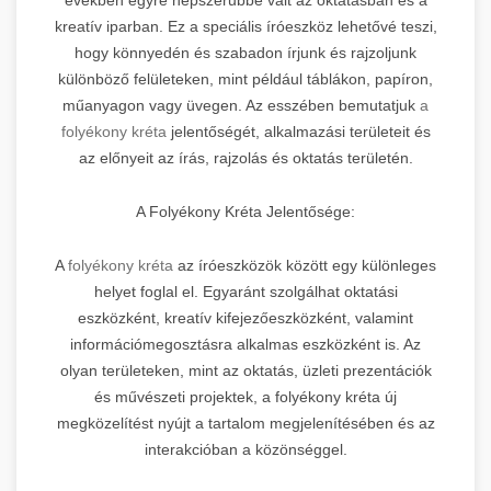
kreatív iparban. Ez a speciális íróeszköz lehetővé teszi,
hogy könnyedén és szabadon írjunk és rajzoljunk
különböző felületeken, mint például táblákon, papíron,
műanyagon vagy üvegen. Az esszében bemutatjuk
a
folyékony kréta
jelentőségét, alkalmazási területeit és
az előnyeit az írás, rajzolás és oktatás területén.
A Folyékony Kréta Jelentősége:
A
folyékony kréta
az íróeszközök között egy különleges
helyet foglal el. Egyaránt szolgálhat oktatási
eszközként, kreatív kifejezőeszközként, valamint
információmegosztásra alkalmas eszközként is. Az
olyan területeken, mint az oktatás, üzleti prezentációk
és művészeti projektek, a folyékony kréta új
megközelítést nyújt a tartalom megjelenítésében és az
interakcióban a közönséggel.