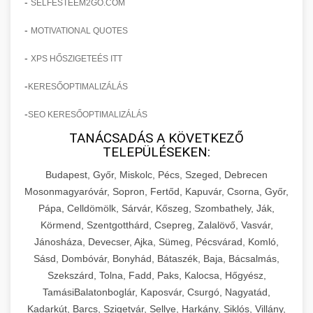
-
SELFESTEEM2GO.COM
-
MOTIVATIONAL QUOTES
-
XPS HŐSZIGETEÉS ITT
-
KERESŐOPTIMALIZÁLÁS
-
SEO KERESŐOPTIMALIZÁLÁS
TANÁCSADÁS A KÖVETKEZŐ
TELEPÜLÉSEKEN:
Budapest, Győr, Miskolc, Pécs, Szeged, Debrecen
Mosonmagyaróvár, Sopron, Fertőd, Kapuvár, Csorna, Győr,
Pápa, Celldömölk, Sárvár, Kőszeg, Szombathely, Ják,
Körmend, Szentgotthárd, Csepreg, Zalalövő, Vasvár,
Jánosháza, Devecser, Ajka, Sümeg, Pécsvárad, Komló,
Sásd, Dombóvár, Bonyhád, Bátaszék, Baja, Bácsalmás,
Szekszárd, Tolna, Fadd, Paks, Kalocsa, Hőgyész,
TamásiBalatonboglár, Kaposvár, Csurgó, Nagyatád,
Kadarkút, Barcs, Szigetvár, Sellye, Harkány, Siklós, Villány,