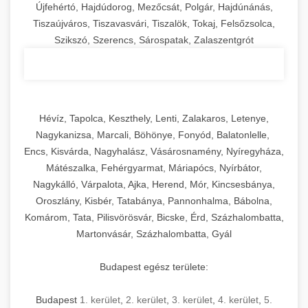
Újfehértó, Hajdúdorog, Mezőcsát, Polgár, Hajdúnánás,
Tiszaújváros, Tiszavasvári, Tiszalök, Tokaj, Felsőzsolca,
Szikszó, Szerencs, Sárospatak, Zalaszentgrót
Hévíz, Tapolca, Keszthely, Lenti, Zalakaros, Letenye,
Nagykanizsa, Marcali, Böhönye, Fonyód, Balatonlelle,
Encs, Kisvárda, Nagyhalász, Vásárosnamény, Nyíregyháza,
Mátészalka, Fehérgyarmat, Máriapócs, Nyírbátor,
Nagykálló, Várpalota, Ajka, Herend, Mór, Kincsesbánya,
Oroszlány, Kisbér, Tatabánya, Pannonhalma, Bábolna,
Komárom, Tata, Pilisvörösvár, Bicske, Érd, Százhalombatta,
Martonvásár, Százhalombatta, Gyál
Budapest egész területe:
Budapest
1. kerület
,
2. kerület
,
3. kerület
,
4. kerület
,
5.