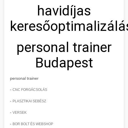
havidíjas
keresőoptimalizálá
personal trainer
Budapest
personal trainer
-
CNC FORGÁCSOLÁS
-
PLASZTIKAI SEBÉSZ
-
VERSEK
-
BOR BOLT ÉS WEBSHOP