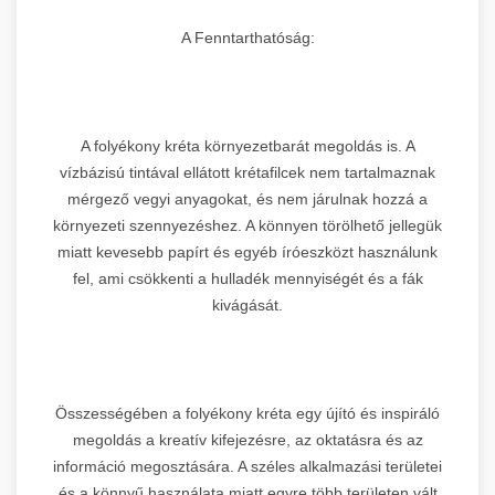
A Fenntarthatóság:
A folyékony kréta környezetbarát megoldás is. A
vízbázisú tintával ellátott krétafilcek nem tartalmaznak
mérgező vegyi anyagokat, és nem járulnak hozzá a
környezeti szennyezéshez. A könnyen törölhető jellegük
miatt kevesebb papírt és egyéb íróeszközt használunk
fel, ami csökkenti a hulladék mennyiségét és a fák
kivágását.
Összességében a folyékony kréta egy újító és inspiráló
megoldás a kreatív kifejezésre, az oktatásra és az
információ megosztására. A széles alkalmazási területei
és a könnyű használata miatt egyre több területen vált