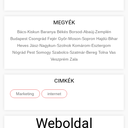
MEGYÉK
Bács-Kiskun
Baranya
Békés
Borsod-Abaúj-Zemplén
Budapest
Csongrád
Fejér
Győr-Moson-Sopron
Hajdú-Bihar
Heves
Jász-Nagykun-Szolnok
Komárom-Esztergom
Nógrád
Pest
Somogy
Szabolcs-Szatmár-Bereg
Tolna
Vas
Veszprém
Zala
CIMKÉK
Marketing
internet
Weboldal