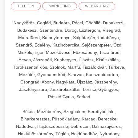
TELEFON
MARKETING
WEBÁRUHÁZ
Nagykörös, Cegléd, Budaörs, Pécel, Gödöllő, Dunakeszi,
Budakeszi, Szentendre, Dorog, Esztergom, Visegrád,
Mátrafüred, Bátonyterenye, Salgótarján,Rudabánya,
Szendrő, Edelény, Kazincbarcika, Sajószentpéter, Ózd,
Miskolc, Eger, Mezőkövesd, Füzesabony, Tiszafüred,
Heves, Jászapáti, Kunhegyes, Újszász, Kisújszállás,
Törökszentmiklós, Szolnok, Martfű, Tiszaföldvár, Túrkeve,
Mezőtúr, Gyomaendrőd, Szarvas, Kunszentmárton,
Csongrád, Abony, Nagykáta, Újszász, Jászberény,
Jászfényszaru, Jászárokszállás, Lőrinci, Gyöngyös,
Pásztó,Gyula, Sarkad
Békés, Mezőberény, Szeghalom, Berettyóújfalu,
Biharkeresztes, Püspökladány, Karcag, Derecske,
Nádudvar, Hajdúszoboszló, Debrecen, Balmazújváros,
Hajdúböszörmény, Téglás, Hajdúhadház, Nyíradony,