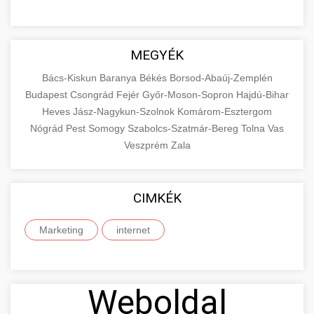
MEGYÉK
Bács-Kiskun
Baranya
Békés
Borsod-Abaúj-Zemplén
Budapest
Csongrád
Fejér
Győr-Moson-Sopron
Hajdú-Bihar
Heves
Jász-Nagykun-Szolnok
Komárom-Esztergom
Nógrád
Pest
Somogy
Szabolcs-Szatmár-Bereg
Tolna
Vas
Veszprém
Zala
CIMKÉK
Marketing
internet
Weboldal