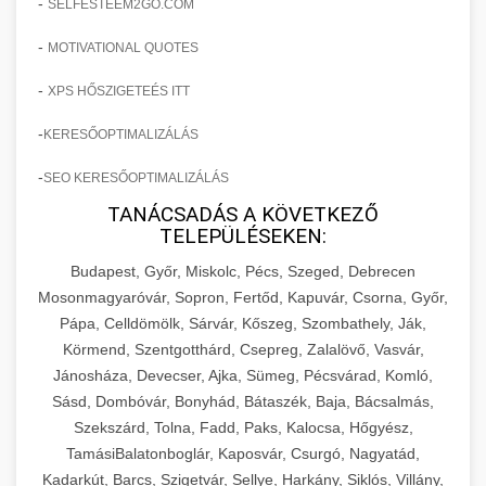
-
SELFESTEEM2GO.COM
-
MOTIVATIONAL QUOTES
-
XPS HŐSZIGETEÉS ITT
-
KERESŐOPTIMALIZÁLÁS
-
SEO KERESŐOPTIMALIZÁLÁS
TANÁCSADÁS A KÖVETKEZŐ
TELEPÜLÉSEKEN:
Budapest, Győr, Miskolc, Pécs, Szeged, Debrecen
Mosonmagyaróvár, Sopron, Fertőd, Kapuvár, Csorna, Győr,
Pápa, Celldömölk, Sárvár, Kőszeg, Szombathely, Ják,
Körmend, Szentgotthárd, Csepreg, Zalalövő, Vasvár,
Jánosháza, Devecser, Ajka, Sümeg, Pécsvárad, Komló,
Sásd, Dombóvár, Bonyhád, Bátaszék, Baja, Bácsalmás,
Szekszárd, Tolna, Fadd, Paks, Kalocsa, Hőgyész,
TamásiBalatonboglár, Kaposvár, Csurgó, Nagyatád,
Kadarkút, Barcs, Szigetvár, Sellye, Harkány, Siklós, Villány,