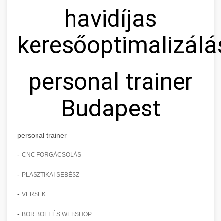
havidíjas
keresőoptimalizálá
personal trainer
Budapest
personal trainer
-
CNC FORGÁCSOLÁS
-
PLASZTIKAI SEBÉSZ
-
VERSEK
-
BOR BOLT ÉS WEBSHOP