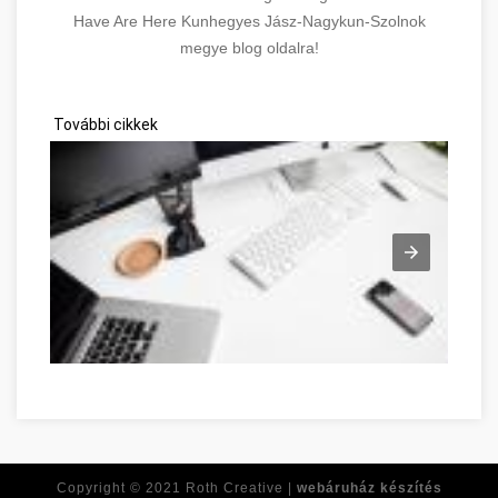
Have Are Here Kunhegyes Jász-Nagykun-Szolnok
megye blog oldalra!
További cikkek
Network Marketing zu überwinden Jász-Nagykun-Szolnok meg
Copyright © 2021
Roth Creative |
webáruház készítés