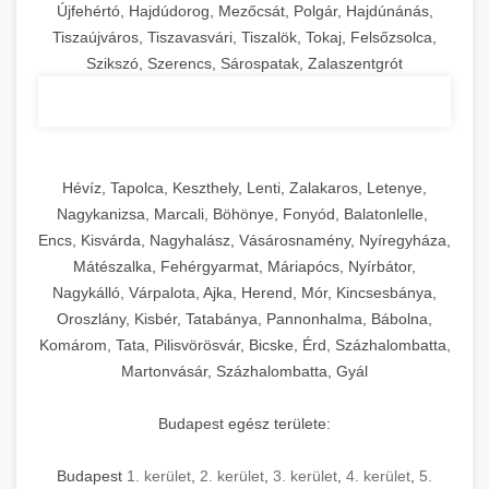
Újfehértó, Hajdúdorog, Mezőcsát, Polgár, Hajdúnánás,
Tiszaújváros, Tiszavasvári, Tiszalök, Tokaj, Felsőzsolca,
Szikszó, Szerencs, Sárospatak, Zalaszentgrót
Hévíz, Tapolca, Keszthely, Lenti, Zalakaros, Letenye,
Nagykanizsa, Marcali, Böhönye, Fonyód, Balatonlelle,
Encs, Kisvárda, Nagyhalász, Vásárosnamény, Nyíregyháza,
Mátészalka, Fehérgyarmat, Máriapócs, Nyírbátor,
Nagykálló, Várpalota, Ajka, Herend, Mór, Kincsesbánya,
Oroszlány, Kisbér, Tatabánya, Pannonhalma, Bábolna,
Komárom, Tata, Pilisvörösvár, Bicske, Érd, Százhalombatta,
Martonvásár, Százhalombatta, Gyál
Budapest egész területe:
Budapest
1. kerület
,
2. kerület
,
3. kerület
,
4. kerület
,
5.