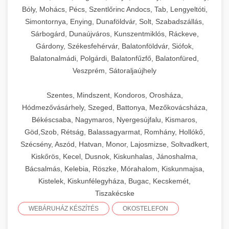
Bóly, Mohács, Pécs, Szentlőrinc Andocs, Tab, Lengyeltóti,
Simontornya, Enying, Dunaföldvár, Solt, Szabadszállás,
Sárbogárd, Dunaújváros, Kunszentmiklós, Ráckeve,
Gárdony, Székesfehérvár, Balatonföldvár, Siófok,
Balatonalmádi, Polgárdi, Balatonfűzfő, Balatonfüred,
Veszprém, Sátoraljaújhely
Szentes, Mindszent, Kondoros, Orosháza,
Hódmezővásárhely, Szeged, Battonya, Mezőkovácsháza,
Békéscsaba, Nagymaros, Nyergesújfalu, Kismaros,
Göd,Szob, Rétság, Balassagyarmat, Romhány, Hollókő,
Szécsény, Aszód, Hatvan, Monor, Lajosmizse, Soltvadkert,
Kiskőrös, Kecel, Dusnok, Kiskunhalas, Jánoshalma,
Bácsalmás, Kelebia, Röszke, Mórahalom, Kiskunmajsa,
Kistelek, Kiskunfélegyháza, Bugac, Kecskemét,
Tiszakécske
WEBÁRUHÁZ KÉSZÍTÉS
OKOSTELEFON