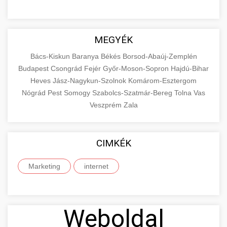
MEGYÉK
Bács-Kiskun
Baranya
Békés
Borsod-Abaúj-Zemplén
Budapest
Csongrád
Fejér
Győr-Moson-Sopron
Hajdú-Bihar
Heves
Jász-Nagykun-Szolnok
Komárom-Esztergom
Nógrád
Pest
Somogy
Szabolcs-Szatmár-Bereg
Tolna
Vas
Veszprém
Zala
CIMKÉK
Marketing
internet
Weboldal