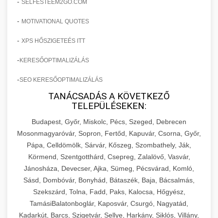
-
SELFESTEEM2GO.COM
-
MOTIVATIONAL QUOTES
-
XPS HŐSZIGETEÉS ITT
-
KERESŐOPTIMALIZÁLÁS
-
SEO KERESŐOPTIMALIZÁLÁS
TANÁCSADÁS A KÖVETKEZŐ
TELEPÜLÉSEKEN:
Budapest, Győr, Miskolc, Pécs, Szeged, Debrecen
Mosonmagyaróvár, Sopron, Fertőd, Kapuvár, Csorna, Győr,
Pápa, Celldömölk, Sárvár, Kőszeg, Szombathely, Ják,
Körmend, Szentgotthárd, Csepreg, Zalalövő, Vasvár,
Jánosháza, Devecser, Ajka, Sümeg, Pécsvárad, Komló,
Sásd, Dombóvár, Bonyhád, Bátaszék, Baja, Bácsalmás,
Szekszárd, Tolna, Fadd, Paks, Kalocsa, Hőgyész,
TamásiBalatonboglár, Kaposvár, Csurgó, Nagyatád,
Kadarkút, Barcs, Szigetvár, Sellye, Harkány, Siklós, Villány,