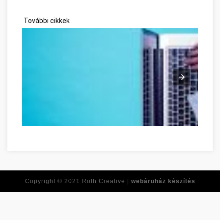
További cikkek
Ne feledje ezeket a tippeket, amikor online vásárol! Komáro
Copyright © 2021
Roth Creative |
webáruház készítés