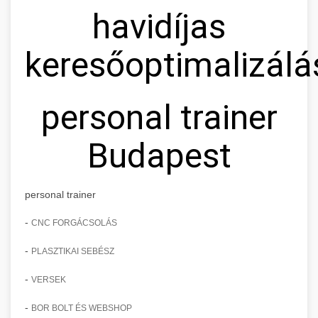
havidíjas
keresőoptimalizálá
personal trainer
Budapest
personal trainer
-
CNC FORGÁCSOLÁS
-
PLASZTIKAI SEBÉSZ
-
VERSEK
-
BOR BOLT ÉS WEBSHOP