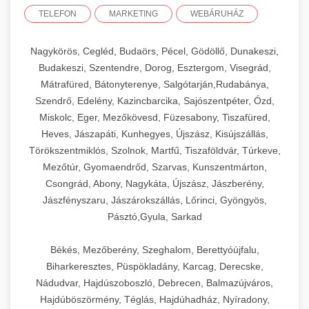
TELEFON
MARKETING
WEBÁRUHÁZ
Nagykörös, Cegléd, Budaörs, Pécel, Gödöllő, Dunakeszi,
Budakeszi, Szentendre, Dorog, Esztergom, Visegrád,
Mátrafüred, Bátonyterenye, Salgótarján,Rudabánya,
Szendrő, Edelény, Kazincbarcika, Sajószentpéter, Ózd,
Miskolc, Eger, Mezőkövesd, Füzesabony, Tiszafüred,
Heves, Jászapáti, Kunhegyes, Újszász, Kisújszállás,
Törökszentmiklós, Szolnok, Martfű, Tiszaföldvár, Túrkeve,
Mezőtúr, Gyomaendrőd, Szarvas, Kunszentmárton,
Csongrád, Abony, Nagykáta, Újszász, Jászberény,
Jászfényszaru, Jászárokszállás, Lőrinci, Gyöngyös,
Pásztó,Gyula, Sarkad
Békés, Mezőberény, Szeghalom, Berettyóújfalu,
Biharkeresztes, Püspökladány, Karcag, Derecske,
Nádudvar, Hajdúszoboszló, Debrecen, Balmazújváros,
Hajdúböszörmény, Téglás, Hajdúhadház, Nyíradony,