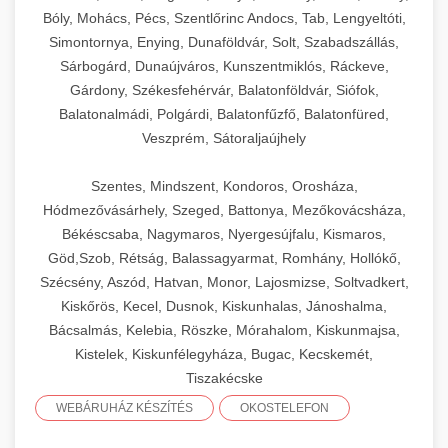
Bóly, Mohács, Pécs, Szentlőrinc Andocs, Tab, Lengyeltóti,
Simontornya, Enying, Dunaföldvár, Solt, Szabadszállás,
Sárbogárd, Dunaújváros, Kunszentmiklós, Ráckeve,
Gárdony, Székesfehérvár, Balatonföldvár, Siófok,
Balatonalmádi, Polgárdi, Balatonfűzfő, Balatonfüred,
Veszprém, Sátoraljaújhely
Szentes, Mindszent, Kondoros, Orosháza,
Hódmezővásárhely, Szeged, Battonya, Mezőkovácsháza,
Békéscsaba, Nagymaros, Nyergesújfalu, Kismaros,
Göd,Szob, Rétság, Balassagyarmat, Romhány, Hollókő,
Szécsény, Aszód, Hatvan, Monor, Lajosmizse, Soltvadkert,
Kiskőrös, Kecel, Dusnok, Kiskunhalas, Jánoshalma,
Bácsalmás, Kelebia, Röszke, Mórahalom, Kiskunmajsa,
Kistelek, Kiskunfélegyháza, Bugac, Kecskemét,
Tiszakécske
WEBÁRUHÁZ KÉSZÍTÉS
OKOSTELEFON