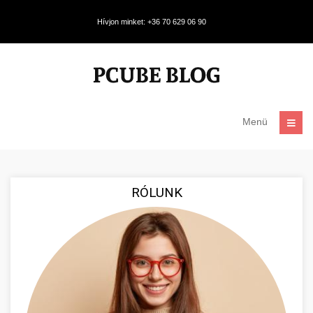
Hívjon minket: +36 70 629 06 90
Menü
RÓLUNK