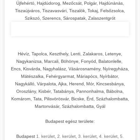
Újfehértó, Hajdúdorog, Mezőcsát, Polgár, Hajdúnánás,
Tiszaújváros, Tiszavasvári, Tiszalök, Tokaj, Felsőzsolca,
Szikszó, Szerencs, Sárospatak, Zalaszentgrót
Hévíz, Tapolca, Keszthely, Lenti, Zalakaros, Letenye,
Nagykanizsa, Marcali, Böhönye, Fonyód, Balatonlelle,
Encs, Kisvárda, Nagyhalász, Vásárosnamény, Nyíregyháza,
Mátészalka, Fehérgyarmat, Máriapócs, Nyírbátor,
Nagykálló, Várpalota, Ajka, Herend, Mór, Kincsesbánya,
Oroszlány, Kisbér, Tatabánya, Pannonhalma, Bábolna,
Komárom, Tata, Pilisvörösvár, Bicske, Érd, Százhalombatta,
Martonvásár, Százhalombatta, Gyál
Budapest egész területe:
Budapest
1. kerület
,
2. kerület
,
3. kerület
,
4. kerület
,
5.