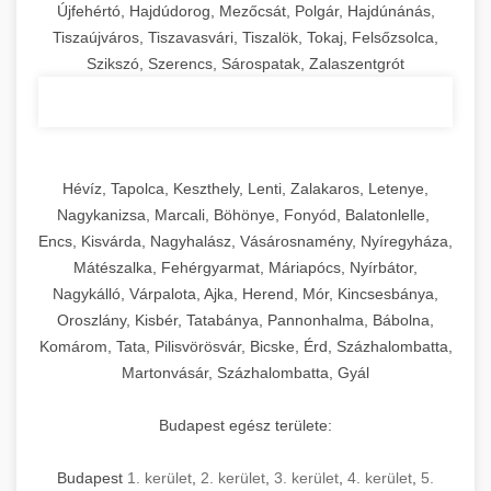
Újfehértó, Hajdúdorog, Mezőcsát, Polgár, Hajdúnánás,
Tiszaújváros, Tiszavasvári, Tiszalök, Tokaj, Felsőzsolca,
Szikszó, Szerencs, Sárospatak, Zalaszentgrót
Hévíz, Tapolca, Keszthely, Lenti, Zalakaros, Letenye,
Nagykanizsa, Marcali, Böhönye, Fonyód, Balatonlelle,
Encs, Kisvárda, Nagyhalász, Vásárosnamény, Nyíregyháza,
Mátészalka, Fehérgyarmat, Máriapócs, Nyírbátor,
Nagykálló, Várpalota, Ajka, Herend, Mór, Kincsesbánya,
Oroszlány, Kisbér, Tatabánya, Pannonhalma, Bábolna,
Komárom, Tata, Pilisvörösvár, Bicske, Érd, Százhalombatta,
Martonvásár, Százhalombatta, Gyál
Budapest egész területe:
Budapest
1. kerület
,
2. kerület
,
3. kerület
,
4. kerület
,
5.