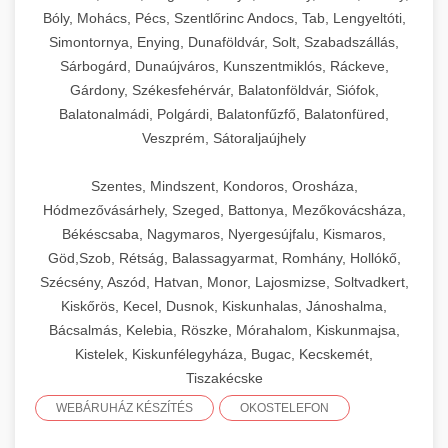
Bóly, Mohács, Pécs, Szentlőrinc Andocs, Tab, Lengyeltóti,
Simontornya, Enying, Dunaföldvár, Solt, Szabadszállás,
Sárbogárd, Dunaújváros, Kunszentmiklós, Ráckeve,
Gárdony, Székesfehérvár, Balatonföldvár, Siófok,
Balatonalmádi, Polgárdi, Balatonfűzfő, Balatonfüred,
Veszprém, Sátoraljaújhely
Szentes, Mindszent, Kondoros, Orosháza,
Hódmezővásárhely, Szeged, Battonya, Mezőkovácsháza,
Békéscsaba, Nagymaros, Nyergesújfalu, Kismaros,
Göd,Szob, Rétság, Balassagyarmat, Romhány, Hollókő,
Szécsény, Aszód, Hatvan, Monor, Lajosmizse, Soltvadkert,
Kiskőrös, Kecel, Dusnok, Kiskunhalas, Jánoshalma,
Bácsalmás, Kelebia, Röszke, Mórahalom, Kiskunmajsa,
Kistelek, Kiskunfélegyháza, Bugac, Kecskemét,
Tiszakécske
WEBÁRUHÁZ KÉSZÍTÉS
OKOSTELEFON