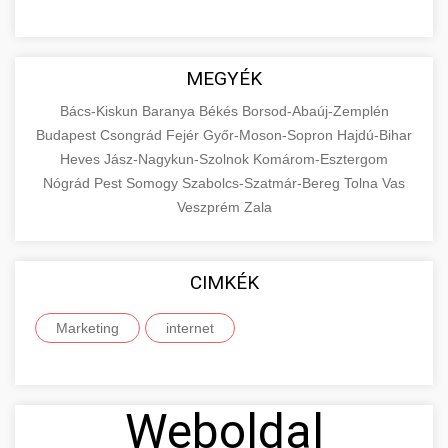
MEGYÉK
Bács-Kiskun
Baranya
Békés
Borsod-Abaúj-Zemplén
Budapest
Csongrád
Fejér
Győr-Moson-Sopron
Hajdú-Bihar
Heves
Jász-Nagykun-Szolnok
Komárom-Esztergom
Nógrád
Pest
Somogy
Szabolcs-Szatmár-Bereg
Tolna
Vas
Veszprém
Zala
CIMKÉK
Marketing
internet
Weboldal