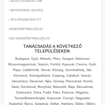
-
SELFESTEEM2GO.COM
-
MOTIVATIONAL QUOTES
-
XPS HŐSZIGETEÉS ITT
-
KERESŐOPTIMALIZÁLÁS
-
SEO KERESŐOPTIMALIZÁLÁS
TANÁCSADÁS A KÖVETKEZŐ
TELEPÜLÉSEKEN:
Budapest, Győr, Miskolc, Pécs, Szeged, Debrecen
Mosonmagyaróvár, Sopron, Fertőd, Kapuvár, Csorna, Győr,
Pápa, Celldömölk, Sárvár, Kőszeg, Szombathely, Ják,
Körmend, Szentgotthárd, Csepreg, Zalalövő, Vasvár,
Jánosháza, Devecser, Ajka, Sümeg, Pécsvárad, Komló,
Sásd, Dombóvár, Bonyhád, Bátaszék, Baja, Bácsalmás,
Szekszárd, Tolna, Fadd, Paks, Kalocsa, Hőgyész,
TamásiBalatonboglár, Kaposvár, Csurgó, Nagyatád,
Kadarkút, Barcs, Szigetvár, Sellye, Harkány, Siklós, Villány,