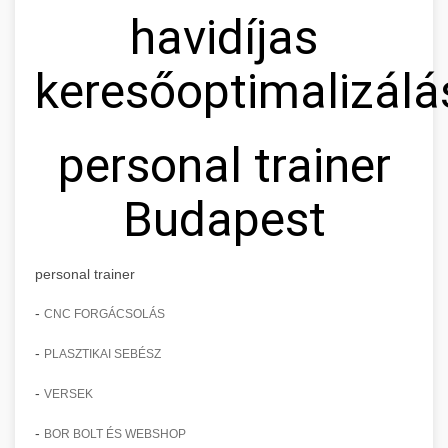
havidíjas
keresőoptimalizálá
personal trainer
Budapest
personal trainer
-
CNC FORGÁCSOLÁS
-
PLASZTIKAI SEBÉSZ
-
VERSEK
-
BOR BOLT ÉS WEBSHOP