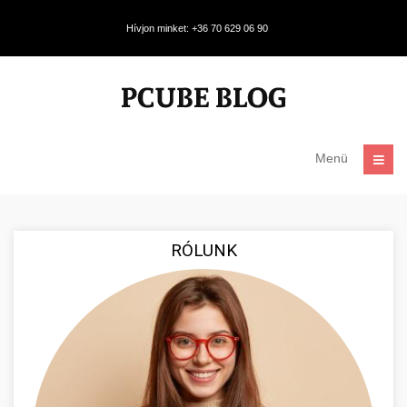
Hívjon minket: +36 70 629 06 90
Menü
RÓLUNK