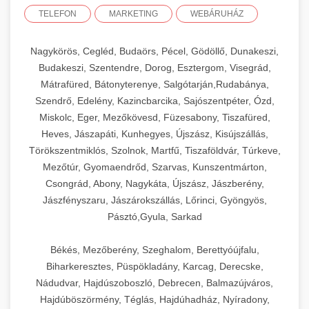
TELEFON
MARKETING
WEBÁRUHÁZ
Nagykörös, Cegléd, Budaörs, Pécel, Gödöllő, Dunakeszi,
Budakeszi, Szentendre, Dorog, Esztergom, Visegrád,
Mátrafüred, Bátonyterenye, Salgótarján,Rudabánya,
Szendrő, Edelény, Kazincbarcika, Sajószentpéter, Ózd,
Miskolc, Eger, Mezőkövesd, Füzesabony, Tiszafüred,
Heves, Jászapáti, Kunhegyes, Újszász, Kisújszállás,
Törökszentmiklós, Szolnok, Martfű, Tiszaföldvár, Túrkeve,
Mezőtúr, Gyomaendrőd, Szarvas, Kunszentmárton,
Csongrád, Abony, Nagykáta, Újszász, Jászberény,
Jászfényszaru, Jászárokszállás, Lőrinci, Gyöngyös,
Pásztó,Gyula, Sarkad
Békés, Mezőberény, Szeghalom, Berettyóújfalu,
Biharkeresztes, Püspökladány, Karcag, Derecske,
Nádudvar, Hajdúszoboszló, Debrecen, Balmazújváros,
Hajdúböszörmény, Téglás, Hajdúhadház, Nyíradony,