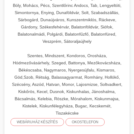
Bóly, Mohács, Pécs, Szentlőrinc Andocs, Tab, Lengyeltóti,
Simontornya, Enying, Dunaföldvár, Solt, Szabadszállás,
Sárbogárd, Dunaújváros, Kunszentmiklós, Ráckeve,
Gárdony, Székesfehérvár, Balatonföldvár, Siófok,
Balatonalmádi, Polgárdi, Balatonfűzfő, Balatonfüred,
Veszprém, Sátoraljaújhely
Szentes, Mindszent, Kondoros, Orosháza,
Hódmezővásárhely, Szeged, Battonya, Mezőkovácsháza,
Békéscsaba, Nagymaros, Nyergesújfalu, Kismaros,
Göd,Szob, Rétság, Balassagyarmat, Romhány, Hollókő,
Szécsény, Aszód, Hatvan, Monor, Lajosmizse, Soltvadkert,
Kiskőrös, Kecel, Dusnok, Kiskunhalas, Jánoshalma,
Bácsalmás, Kelebia, Röszke, Mórahalom, Kiskunmajsa,
Kistelek, Kiskunfélegyháza, Bugac, Kecskemét,
Tiszakécske
WEBÁRUHÁZ KÉSZÍTÉS
OKOSTELEFON