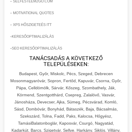
-
SELFESTEEM2GO.COM
-
MOTIVATIONAL QUOTES
-
XPS HŐSZIGETEÉS ITT
-
KERESŐOPTIMALIZÁLÁS
-
SEO KERESŐOPTIMALIZÁLÁS
TANÁCSADÁS A KÖVETKEZŐ
TELEPÜLÉSEKEN:
Budapest, Győr, Miskolc, Pécs, Szeged, Debrecen
Mosonmagyaróvár, Sopron, Fertőd, Kapuvár, Csorna, Győr,
Pápa, Celldömölk, Sárvár, Kőszeg, Szombathely, Ják,
Körmend, Szentgotthárd, Csepreg, Zalalövő, Vasvár,
Jánosháza, Devecser, Ajka, Sümeg, Pécsvárad, Komló,
Sásd, Dombóvár, Bonyhád, Bátaszék, Baja, Bácsalmás,
Szekszárd, Tolna, Fadd, Paks, Kalocsa, Hőgyész,
TamásiBalatonboglár, Kaposvár, Csurgó, Nagyatád,
Kadarkút, Barcs, Szigetvár, Sellye, Harkány, Siklós, Villány,