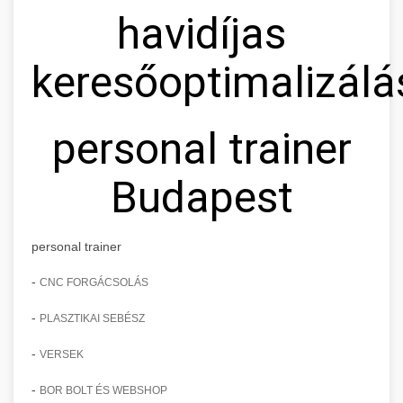
havidíjas
keresőoptimalizálá
personal trainer
Budapest
personal trainer
-
CNC FORGÁCSOLÁS
-
PLASZTIKAI SEBÉSZ
-
VERSEK
-
BOR BOLT ÉS WEBSHOP