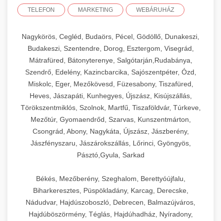
TELEFON
MARKETING
WEBÁRUHÁZ
Nagykörös, Cegléd, Budaörs, Pécel, Gödöllő, Dunakeszi,
Budakeszi, Szentendre, Dorog, Esztergom, Visegrád,
Mátrafüred, Bátonyterenye, Salgótarján,Rudabánya,
Szendrő, Edelény, Kazincbarcika, Sajószentpéter, Ózd,
Miskolc, Eger, Mezőkövesd, Füzesabony, Tiszafüred,
Heves, Jászapáti, Kunhegyes, Újszász, Kisújszállás,
Törökszentmiklós, Szolnok, Martfű, Tiszaföldvár, Túrkeve,
Mezőtúr, Gyomaendrőd, Szarvas, Kunszentmárton,
Csongrád, Abony, Nagykáta, Újszász, Jászberény,
Jászfényszaru, Jászárokszállás, Lőrinci, Gyöngyös,
Pásztó,Gyula, Sarkad
Békés, Mezőberény, Szeghalom, Berettyóújfalu,
Biharkeresztes, Püspökladány, Karcag, Derecske,
Nádudvar, Hajdúszoboszló, Debrecen, Balmazújváros,
Hajdúböszörmény, Téglás, Hajdúhadház, Nyíradony,