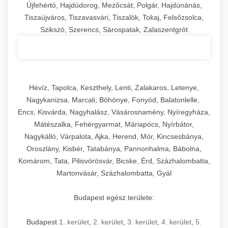
Újfehértó, Hajdúdorog, Mezőcsát, Polgár, Hajdúnánás,
Tiszaújváros, Tiszavasvári, Tiszalök, Tokaj, Felsőzsolca,
Szikszó, Szerencs, Sárospatak, Zalaszentgrót
Hévíz, Tapolca, Keszthely, Lenti, Zalakaros, Letenye,
Nagykanizsa, Marcali, Böhönye, Fonyód, Balatonlelle,
Encs, Kisvárda, Nagyhalász, Vásárosnamény, Nyíregyháza,
Mátészalka, Fehérgyarmat, Máriapócs, Nyírbátor,
Nagykálló, Várpalota, Ajka, Herend, Mór, Kincsesbánya,
Oroszlány, Kisbér, Tatabánya, Pannonhalma, Bábolna,
Komárom, Tata, Pilisvörösvár, Bicske, Érd, Százhalombatta,
Martonvásár, Százhalombatta, Gyál
Budapest egész területe:
Budapest
1. kerület
,
2. kerület
,
3. kerület
,
4. kerület
,
5.