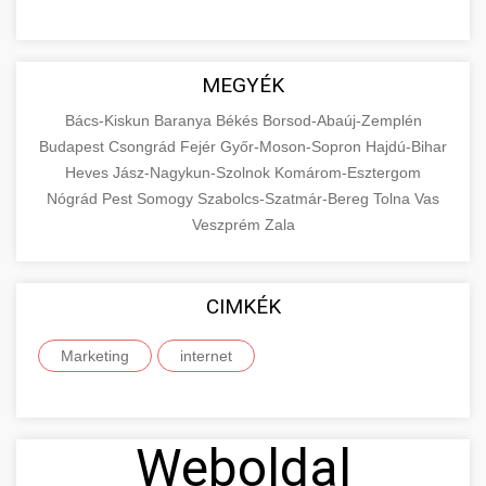
MEGYÉK
Bács-Kiskun
Baranya
Békés
Borsod-Abaúj-Zemplén
Budapest
Csongrád
Fejér
Győr-Moson-Sopron
Hajdú-Bihar
Heves
Jász-Nagykun-Szolnok
Komárom-Esztergom
Nógrád
Pest
Somogy
Szabolcs-Szatmár-Bereg
Tolna
Vas
Veszprém
Zala
CIMKÉK
Marketing
internet
Weboldal