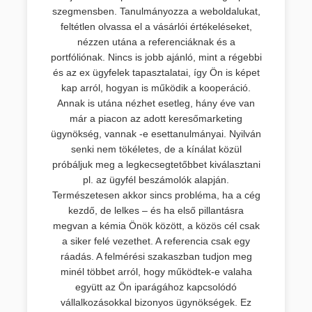
szegmensben. Tanulmányozza a weboldalukat,
feltétlen olvassa el a vásárlói értékeléseket,
nézzen utána a referenciáknak és a
portfóliónak. Nincs is jobb ajánló, mint a régebbi
és az ex ügyfelek tapasztalatai, így Ön is képet
kap arról, hogyan is működik a kooperáció.
Annak is utána nézhet esetleg, hány éve van
már a piacon az adott keresőmarketing
ügynökség, vannak -e esettanulmányai. Nyilván
senki nem tökéletes, de a kínálat közül
próbáljuk meg a legkecsegtetőbbet kiválasztani
pl. az ügyfél beszámolók alapján.
Természetesen akkor sincs probléma, ha a cég
kezdő, de lelkes – és ha első pillantásra
megvan a kémia Önök között, a közös cél csak
a siker felé vezethet. A referencia csak egy
ráadás. A felmérési szakaszban tudjon meg
minél többet arról, hogy működtek-e valaha
együtt az Ön iparágához kapcsolódó
vállalkozásokkal bizonyos ügynökségek. Ez