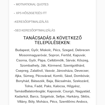
-
MOTIVATIONAL QUOTES
-
XPS HŐSZIGETEÉS ITT
-
KERESŐOPTIMALIZÁLÁS
-
SEO KERESŐOPTIMALIZÁLÁS
TANÁCSADÁS A KÖVETKEZŐ
TELEPÜLÉSEKEN:
Budapest, Győr, Miskolc, Pécs, Szeged, Debrecen
Mosonmagyaróvár, Sopron, Fertőd, Kapuvár,
Csorna, Győr, Pápa, Celldömölk, Sárvár, Kőszeg,
Szombathely, Ják, Körmend, Szentgotthárd,
Csepreg, Zalalövő, Vasvár, Jánosháza, Devecser,
Ajka, Sümeg, Pécsvárad, Komló, Sásd, Dombóvár,
Bonyhád, Bátaszék, Baja, Bácsalmás, Szekszárd,
Tolna, Fadd, Paks, Kalocsa, Hőgyész,
TamásiBalatonboglár, Kaposvár, Csurgó, Nagyatád,
Kadarkút, Barcs, Szigetvár, Sellye, Harkány, Siklós,
Villány, Bóly, Mohács, Pécs, Szentlőrinc Andocs,