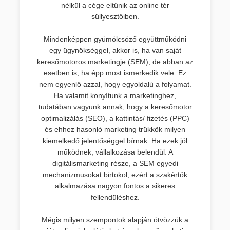
nélkül a cége eltűnik az online tér
süllyesztőiben.
Mindenképpen gyümölcsöző együttműködni
egy ügynökséggel, akkor is, ha van saját
keresőmotoros marketingje (SEM), de abban az
esetben is, ha épp most ismerkedik vele. Ez
nem egyenlő azzal, hogy egyoldalú a folyamat.
Ha valamit konyítunk a marketinghez,
tudatában vagyunk annak, hogy a keresőmotor
optimalizálás (SEO), a kattintás/ fizetés (PPC)
és ehhez hasonló marketing trükkök milyen
kiemelkedő jelentőséggel bírnak. Ha ezek jól
működnek, vállalkozása belendül. A
digitálismarketing része, a SEM egyedi
mechanizmusokat birtokol, ezért a szakértők
alkalmazása nagyon fontos a sikeres
fellendüléshez.
Mégis milyen szempontok alapján ötvözzük a