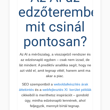
edzőteremben:
mit csinál
pontosan?
Az AI a mérőszalag, a visszajelző rendszer és
az edzésnapló egyben – csak nem izzad, de
lát mindent. A prediktív analitika segít, hogy ne
azt vidd el, amit tegnap vittél, hanem amit ma
akar a piac.
SEO szempontból a
weboldalkészítés árak
áttekintés
és a
webfejlesztés XI. kerület példák
cikkeiből is meríthetsz inspirációt – gondold
úgy, mintha edzésnapló lennének, ahol
feljegyzik, mennyit bírtál tegnap.