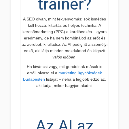
trainer?
A SEO olyan, mint fekvenyomás: sok ismétlés
kell hozzá, kitartás és helyes technika. A
keresőmarketing (PPC) a kardióedzés – gyors
eredmény, de ha nem kombinálod az erőt és
az aerobot, kifulladsz. Az AI pedig itt a személyi
edző, aki látja minden mozdulatod és kiigazít
valós időben
.
Ha kiváncsi vagy, mit gondolnak mások is
erről, olvasd el a
marketing ügynökségek
Budapesten
listáját – néha a legjobb edző az,
aki tudja, mikor hagyjon aludni.
Az AI az