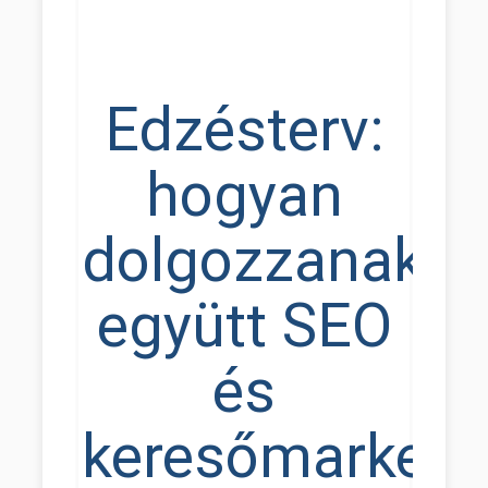
Edzésterv:
hogyan
dolgozzanak
együtt SEO
és
keresőmarketi