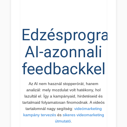
Edzésprogram
AI-azonnali
feedbackkel
Az AI nem használ stopperórát, hanem
analizál: mely mozdulat volt hatékony, hol
lazultál el. Így a kampányaid, hirdetéseid és
tartalmaid folyamatosan finomodnak. A videós
tartalomnál nagy segítség:
videómarketing
kampány tervezés
és
sikeres videomarketing
útmutató
.