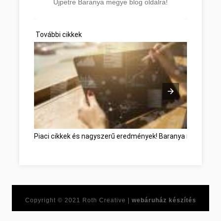
Újpetre Baranya megye blog oldalra!
További cikkek
Piaci cikkek és nagyszerű eredmények! Baranya megye
Ne
Copyright © 2021
Roth Creative |
webáruház készítés