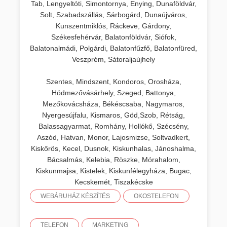
Tab, Lengyeltóti, Simontornya, Enying, Dunaföldvár,
Solt, Szabadszállás, Sárbogárd, Dunaújváros,
Kunszentmiklós, Ráckeve, Gárdony,
Székesfehérvár, Balatonföldvár, Siófok,
Balatonalmádi, Polgárdi, Balatonfűzfő, Balatonfüred,
Veszprém, Sátoraljaújhely
Szentes, Mindszent, Kondoros, Orosháza,
Hódmezővásárhely, Szeged, Battonya,
Mezőkovácsháza, Békéscsaba, Nagymaros,
Nyergesújfalu, Kismaros, Göd,Szob, Rétság,
Balassagyarmat, Romhány, Hollókő, Szécsény,
Aszód, Hatvan, Monor, Lajosmizse, Soltvadkert,
Kiskőrös, Kecel, Dusnok, Kiskunhalas, Jánoshalma,
Bácsalmás, Kelebia, Röszke, Mórahalom,
Kiskunmajsa, Kistelek, Kiskunfélegyháza, Bugac,
Kecskemét, Tiszakécske
WEBÁRUHÁZ KÉSZÍTÉS
OKOSTELEFON
TELEFON
MARKETING