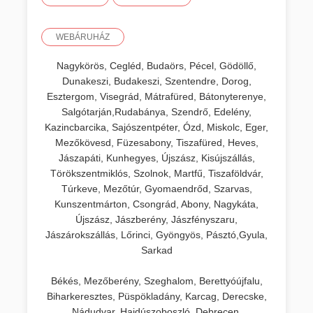
WEBÁRUHÁZ
Nagykörös, Cegléd, Budaörs, Pécel, Gödöllő,
Dunakeszi, Budakeszi, Szentendre, Dorog,
Esztergom, Visegrád, Mátrafüred, Bátonyterenye,
Salgótarján,Rudabánya, Szendrő, Edelény,
Kazincbarcika, Sajószentpéter, Ózd, Miskolc, Eger,
Mezőkövesd, Füzesabony, Tiszafüred, Heves,
Jászapáti, Kunhegyes, Újszász, Kisújszállás,
Törökszentmiklós, Szolnok, Martfű, Tiszaföldvár,
Túrkeve, Mezőtúr, Gyomaendrőd, Szarvas,
Kunszentmárton, Csongrád, Abony, Nagykáta,
Újszász, Jászberény, Jászfényszaru,
Jászárokszállás, Lőrinci, Gyöngyös, Pásztó,Gyula,
Sarkad
Békés, Mezőberény, Szeghalom, Berettyóújfalu,
Biharkeresztes, Püspökladány, Karcag, Derecske,
Nádudvar, Hajdúszoboszló, Debrecen,