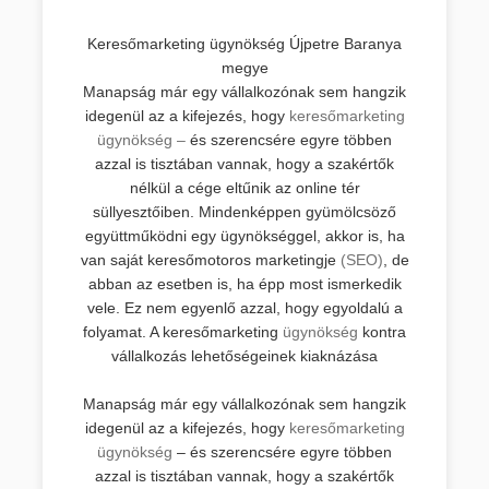
Keresőmarketing ügynökség Újpetre Baranya
megye
Manapság már egy vállalkozónak sem hangzik
idegenül az a kifejezés, hogy
keresőmarketing
ügynökség –
és szerencsére egyre többen
azzal is tisztában vannak, hogy a szakértők
nélkül a cége eltűnik az online tér
süllyesztőiben. Mindenképpen gyümölcsöző
együttműködni egy ügynökséggel, akkor is, ha
van saját keresőmotoros marketingje
(SEO)
, de
abban az esetben is, ha épp most ismerkedik
vele. Ez nem egyenlő azzal, hogy egyoldalú a
folyamat. A keresőmarketing
ügynökség
kontra
vállalkozás lehetőségeinek kiaknázása
Manapság már egy vállalkozónak sem hangzik
idegenül az a kifejezés, hogy
keresőmarketing
ügynökség
– és szerencsére egyre többen
azzal is tisztában vannak, hogy a szakértők