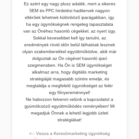
Ez azért egy nagy plusz adalék, mert a sikeres
SEM és PPC hirdetési haditervek nagyon
eltérőek lehetnek különböző iparágakban, így
ha egy ügynökségnek rengeteg tapasztalata
van az Önéhez hasonló cégekkel, az nyert ügy.
Sokkal kevesebbet kell így tanulni, az
eredmények rövid időn belül láthatóak lesznek
olyan szakemberekkel együttműködve, akik már
dolgoztak az Ön cégével hasonló ipari
szegmensben. Ha Ön is SEM ügynökséget
alkalmaz arra, hogy digitális marketing
stratégiáját magasabb szintre emelje, és
megtalálja a megfelelő ügynökséget az felér
egy főnyereménnyel!
Ne habozzon felvenni velünk a kapcsolatot a
gyümölcsöző együttműködés reményében! Mi
megadjuk Önnek a lehető legjobb üzleti
stratégiákat!
<-- Vissza a Keresőmarketing ügynökség