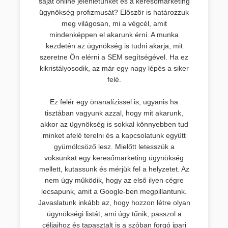
saját online jelenlétünket és a keresőmarketing
ügynökség profizmusát? Először is határozzuk
meg világosan, mi a végcél, amit
mindenképpen el akarunk érni. A munka
kezdetén az ügynökség is tudni akarja, mit
szeretne Ön elérni a SEM segítségével. Ha ez
kikristályosodik, az már egy nagy lépés a siker
felé.
Ez felér egy önanalízissel is, ugyanis ha
tisztában vagyunk azzal, hogy mit akarunk,
akkor az ügynökség is sokkal könnyebben tud
minket afelé terelni és a kapcsolatunk együtt
gyümölcsöző lesz. Mielőtt letesszük a
voksunkat egy keresőmarketing ügynökség
mellett, kutassunk és mérjük fel a helyzetet. Az
nem úgy működik, hogy az első ilyen cégre
lecsapunk, amit a Google-ben megpillantunk.
Javaslatunk inkább az, hogy hozzon létre olyan
ügynökségi listát, ami úgy tűnik, passzol a
céljaihoz és tapasztalt is a szóban forgó ipari