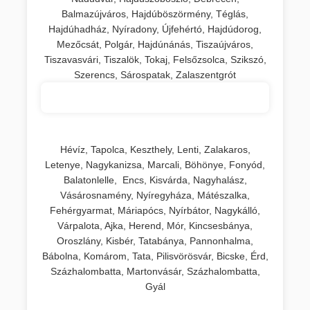
Balmazújváros, Hajdúböszörmény, Téglás,
Hajdúhadház, Nyíradony, Újfehértó, Hajdúdorog,
Mezőcsát, Polgár, Hajdúnánás, Tiszaújváros,
Tiszavasvári, Tiszalök, Tokaj, Felsőzsolca, Szikszó,
Szerencs, Sárospatak, Zalaszentgrót
Hévíz, Tapolca, Keszthely, Lenti, Zalakaros,
Letenye, Nagykanizsa, Marcali, Böhönye, Fonyód,
Balatonlelle, Encs, Kisvárda, Nagyhalász,
Vásárosnamény, Nyíregyháza, Mátészalka,
Fehérgyarmat, Máriapócs, Nyírbátor, Nagykálló,
Várpalota, Ajka, Herend, Mór, Kincsesbánya,
Oroszlány, Kisbér, Tatabánya, Pannonhalma,
Bábolna, Komárom, Tata, Pilisvörösvár, Bicske, Érd,
Százhalombatta, Martonvásár, Százhalombatta,
Gyál