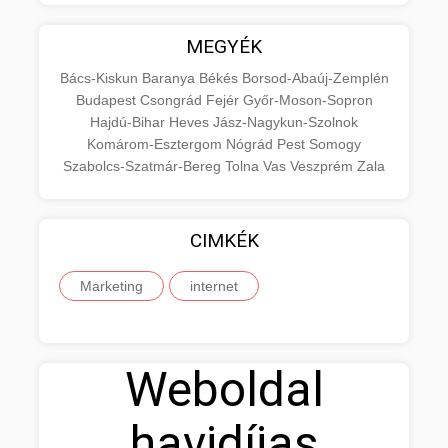
MEGYÉK
Bács-Kiskun
Baranya
Békés
Borsod-Abaúj-Zemplén
Budapest
Csongrád
Fejér
Győr-Moson-Sopron
Hajdú-Bihar
Heves
Jász-Nagykun-Szolnok
Komárom-Esztergom
Nógrád
Pest
Somogy
Szabolcs-Szatmár-Bereg
Tolna
Vas
Veszprém
Zala
CIMKÉK
Marketing
internet
Weboldal
havidíjas