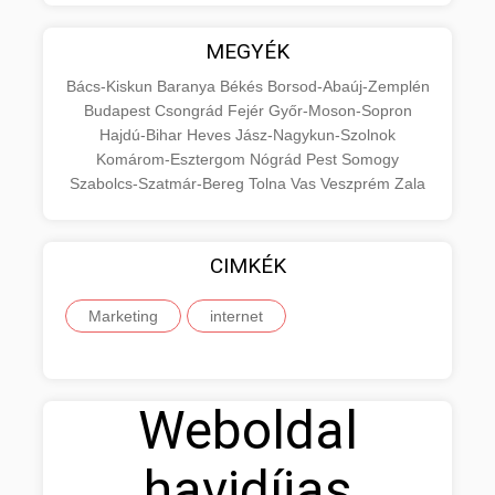
MEGYÉK
Bács-Kiskun
Baranya
Békés
Borsod-Abaúj-Zemplén
Budapest
Csongrád
Fejér
Győr-Moson-Sopron
Hajdú-Bihar
Heves
Jász-Nagykun-Szolnok
Komárom-Esztergom
Nógrád
Pest
Somogy
Szabolcs-Szatmár-Bereg
Tolna
Vas
Veszprém
Zala
CIMKÉK
Marketing
internet
Weboldal
havidíjas