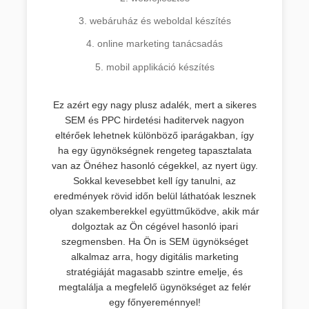
3. webáruház és weboldal készítés
4. online marketing tanácsadás
5. mobil applikáció készítés
Ez azért egy nagy plusz adalék, mert a sikeres
SEM és PPC hirdetési haditervek nagyon
eltérőek lehetnek különböző iparágakban, így
ha egy ügynökségnek rengeteg tapasztalata
van az Önéhez hasonló cégekkel, az nyert ügy.
Sokkal kevesebbet kell így tanulni, az
eredmények rövid időn belül láthatóak lesznek
olyan szakemberekkel együttműködve, akik már
dolgoztak az Ön cégével hasonló ipari
szegmensben. Ha Ön is SEM ügynökséget
alkalmaz arra, hogy digitális marketing
stratégiáját magasabb szintre emelje, és
megtalálja a megfelelő ügynökséget az felér
egy főnyereménnyel!