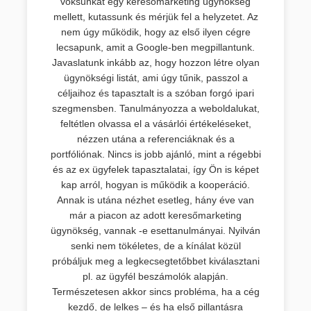
voksunkat egy keresőmarketing ügynökség
mellett, kutassunk és mérjük fel a helyzetet. Az
nem úgy működik, hogy az első ilyen cégre
lecsapunk, amit a Google-ben megpillantunk.
Javaslatunk inkább az, hogy hozzon létre olyan
ügynökségi listát, ami úgy tűnik, passzol a
céljaihoz és tapasztalt is a szóban forgó ipari
szegmensben. Tanulmányozza a weboldalukat,
feltétlen olvassa el a vásárlói értékeléseket,
nézzen utána a referenciáknak és a
portfóliónak. Nincs is jobb ajánló, mint a régebbi
és az ex ügyfelek tapasztalatai, így Ön is képet
kap arról, hogyan is működik a kooperáció.
Annak is utána nézhet esetleg, hány éve van
már a piacon az adott keresőmarketing
ügynökség, vannak -e esettanulmányai. Nyilván
senki nem tökéletes, de a kínálat közül
próbáljuk meg a legkecsegtetőbbet kiválasztani
pl. az ügyfél beszámolók alapján.
Természetesen akkor sincs probléma, ha a cég
kezdő, de lelkes – és ha első pillantásra