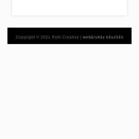
Piaci cikkek és nagyszerű eredmények! Jász-Nagykun-Szo
Copyright © 2021
Roth Creative |
webáruház készítés