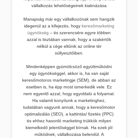
vállalkozás lehetőségeinek kiaknázása
Manapság már egy vállalkozónak sem hangzik
idegenül az a kifejezés, hogy
keresőmarketing
ügynökség
– és szerencsére egyre többen
azzal is tisztában vannak, hogy a szakértők
nélkül a cége eltűnik az online tér
süllyesztőiben.
Mindenképpen gyümölcsöző együttműködni
egy ügynökséggel, akkor is, ha van saját
keresőmotoros marketingje (SEM), de abban az
esetben is, ha épp most ismerkedik vele. Ez
nem egyenlő azzal, hogy egyoldalú a folyamat.
Ha valamit konyítunk a marketinghez,
tudatában vagyunk annak, hogy a keresőmotor
optimalizálás (SEO), a kattintás/ fizetés (PPC)
és ehhez hasonló marketing trükkök milyen
kiemelkedő jelentőséggel bírnak. Ha ezek jól
működnek, vállalkozása belendül. A