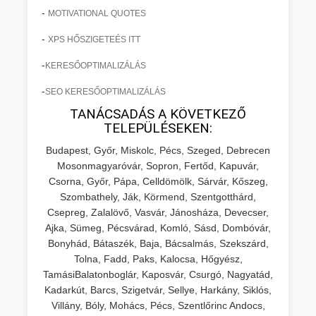
-
MOTIVATIONAL QUOTES
-
XPS HŐSZIGETEÉS ITT
-
KERESŐOPTIMALIZÁLÁS
-
SEO KERESŐOPTIMALIZÁLÁS
TANÁCSADÁS A KÖVETKEZŐ
TELEPÜLÉSEKEN:
Budapest, Győr, Miskolc, Pécs, Szeged, Debrecen
Mosonmagyaróvár, Sopron, Fertőd, Kapuvár,
Csorna, Győr, Pápa, Celldömölk, Sárvár, Kőszeg,
Szombathely, Ják, Körmend, Szentgotthárd,
Csepreg, Zalalövő, Vasvár, Jánosháza, Devecser,
Ajka, Sümeg, Pécsvárad, Komló, Sásd, Dombóvár,
Bonyhád, Bátaszék, Baja, Bácsalmás, Szekszárd,
Tolna, Fadd, Paks, Kalocsa, Hőgyész,
TamásiBalatonboglár, Kaposvár, Csurgó, Nagyatád,
Kadarkút, Barcs, Szigetvár, Sellye, Harkány, Siklós,
Villány, Bóly, Mohács, Pécs, Szentlőrinc Andocs,