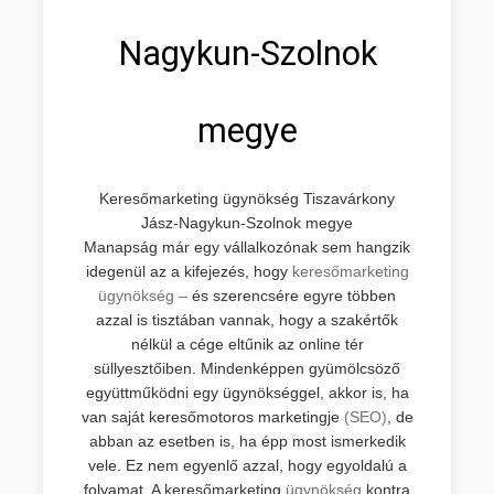
Nagykun-Szolnok
megye
Keresőmarketing ügynökség Tiszavárkony
Jász-Nagykun-Szolnok megye
Manapság már egy vállalkozónak sem hangzik
idegenül az a kifejezés, hogy
keresőmarketing
ügynökség –
és szerencsére egyre többen
azzal is tisztában vannak, hogy a szakértők
nélkül a cége eltűnik az online tér
süllyesztőiben. Mindenképpen gyümölcsöző
együttműködni egy ügynökséggel, akkor is, ha
van saját keresőmotoros marketingje
(SEO)
, de
abban az esetben is, ha épp most ismerkedik
vele. Ez nem egyenlő azzal, hogy egyoldalú a
folyamat. A keresőmarketing
ügynökség
kontra