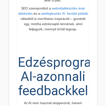
akar a piac.
SEO szempontból a
weboldalkészítés árak
áttekintés
és a
webfejlesztés XI. kerület példák
cikkeiből is meríthetsz inspirációt – gondold
úgy, mintha edzésnapló lennének, ahol
feljegyzik, mennyit bírtál tegnap.
Edzésprogram
AI-azonnali
feedbackkel
Az AI nem használ stopperórát, hanem