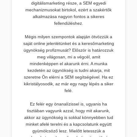
digitálismarketing része, a SEM egyedi
mechanizmusokat birtokol, ezért a szakértők
alkalmazása nagyon fontos a sikeres
fellendüléshez.
Mégis milyen szempontok alapján ötvözzük a
saját online jelenlétünket és a keresőmarketing
ügynökség profizmusát? Először is határozzuk
meg világosan, mi a végcél, amit
mindenképpen el akarunk érni. A munka
kezdetén az ügynökség is tudni akarja, mit
szeretne Ön elérni a SEM segítségével. Ha ez
kikristályosodik, az már egy nagy lépés a siker
felé.
Ez felér egy önanalízissel is, ugyanis ha
tisztában vagyunk azzal, hogy mit akarunk,
akkor az ügynökség is sokkal könnyebben tud
minket afelé terelni és a kapcsolatunk együtt
gyümölcsöző lesz. Mielőtt letesszük a