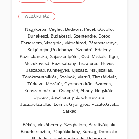
WEBÁRUHÁZ
Nagykörös, Cegléd, Budaörs, Pécel, Gödöllő,
Dunakeszi, Budakeszi, Szentendre, Dorog,
Esztergom, Visegrád, Mátrafüred, Bátonyterenye,
Salgótarján,Rudabánya, Szendrő, Edelény,
Kazincbarcika, Sajószentpéter, Ózd, Miskolc, Eger,
Mezőkövesd, Füzesabony, Tiszafüred, Heves,
Jászapáti, Kunhegyes, Újszász, Kisújszállás,
Törökszentmiklós, Szolnok, Martfű, Tiszaföldvár,
Túrkeve, Mezőtúr, Gyomaendrőd, Szarvas,
Kunszentmárton, Csongrád, Abony, Nagykáta,
Újszász, Jászberény, Jászfényszaru,
Jászárokszállás, Lőrinci, Gyöngyös, Pásztó,Gyula,
Sarkad
Békés, Mezőberény, Szeghalom, Berettyóújfalu,
Biharkeresztes, Püspökladány, Karcag, Derecske,
Nádudvar, Hajdúszoboszló, Debrecen,