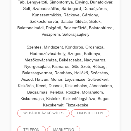
Tab, Lengyeltóti, Simontornya, Enying, Dunaföldvár,
Solt, Szabadszállás, Sárbogárd, Dunaújváros,
Kunszentmiklós, Ráckeve, Gárdony,
Székesfehérvár, Balatonföldvár, Siófok,
Balatonalmádi, Polgárdi, Balatonfűzfő, Balatonfüred,
Veszprém, Sátoraljaújhely
Szentes, Mindszent, Kondoros, Orosháza,
Hódmezővásárhely, Szeged, Battonya,
Mezőkovácsháza, Békéscsaba, Nagymaros,
Nyergesújfalu, Kismaros, Göd,Szob, Rétság,
Balassagyarmat, Romhány, Hollókő, Szécsény,
Aszód, Hatvan, Monor, Lajosmizse, Soltvadkert,
Kiskőrös, Kecel, Dusnok, Kiskunhalas, Jánoshalma,
Bácsalmás, Kelebia, Röszke, Mórahalom,
Kiskunmajsa, Kistelek, Kiskunfélegyháza, Bugac,
Kecskemét, Tiszakécske
WEBÁRUHÁZ KÉSZÍTÉS
OKOSTELEFON
TELEFON
MARKETING