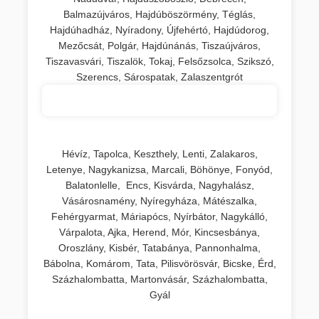
Balmazújváros, Hajdúböszörmény, Téglás,
Hajdúhadház, Nyíradony, Újfehértó, Hajdúdorog,
Mezőcsát, Polgár, Hajdúnánás, Tiszaújváros,
Tiszavasvári, Tiszalök, Tokaj, Felsőzsolca, Szikszó,
Szerencs, Sárospatak, Zalaszentgrót
Hévíz, Tapolca, Keszthely, Lenti, Zalakaros,
Letenye, Nagykanizsa, Marcali, Böhönye, Fonyód,
Balatonlelle, Encs, Kisvárda, Nagyhalász,
Vásárosnamény, Nyíregyháza, Mátészalka,
Fehérgyarmat, Máriapócs, Nyírbátor, Nagykálló,
Várpalota, Ajka, Herend, Mór, Kincsesbánya,
Oroszlány, Kisbér, Tatabánya, Pannonhalma,
Bábolna, Komárom, Tata, Pilisvörösvár, Bicske, Érd,
Százhalombatta, Martonvásár, Százhalombatta,
Gyál