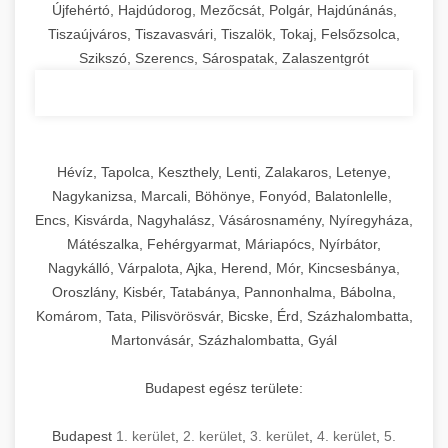
Újfehértó, Hajdúdorog, Mezőcsát, Polgár, Hajdúnánás,
Tiszaújváros, Tiszavasvári, Tiszalök, Tokaj, Felsőzsolca,
Szikszó, Szerencs, Sárospatak, Zalaszentgrót
Hévíz, Tapolca, Keszthely, Lenti, Zalakaros, Letenye,
Nagykanizsa, Marcali, Böhönye, Fonyód, Balatonlelle,
Encs, Kisvárda, Nagyhalász, Vásárosnamény, Nyíregyháza,
Mátészalka, Fehérgyarmat, Máriapócs, Nyírbátor,
Nagykálló, Várpalota, Ajka, Herend, Mór, Kincsesbánya,
Oroszlány, Kisbér, Tatabánya, Pannonhalma, Bábolna,
Komárom, Tata, Pilisvörösvár, Bicske, Érd, Százhalombatta,
Martonvásár, Százhalombatta, Gyál
Budapest egész területe:
Budapest
1. kerület
,
2. kerület
,
3. kerület
,
4. kerület
,
5.