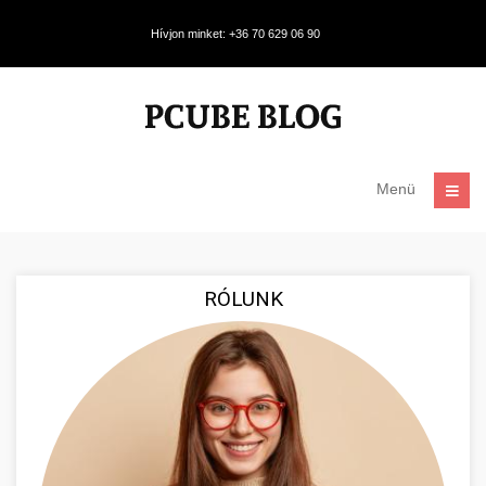
Hívjon minket: +36 70 629 06 90
Menü
RÓLUNK