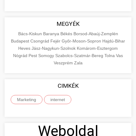
MEGYÉK
Bács-Kiskun
Baranya
Békés
Borsod-Abaúj-Zemplén
Budapest
Csongrád
Fejér
Győr-Moson-Sopron
Hajdú-Bihar
Heves
Jász-Nagykun-Szolnok
Komárom-Esztergom
Nógrád
Pest
Somogy
Szabolcs-Szatmár-Bereg
Tolna
Vas
Veszprém
Zala
CIMKÉK
Marketing
internet
Weboldal