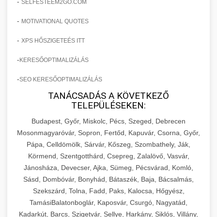
-
SELFESTEEM2GO.COM
-
MOTIVATIONAL QUOTES
-
XPS HŐSZIGETEÉS ITT
-
KERESŐOPTIMALIZÁLÁS
-
SEO KERESŐOPTIMALIZÁLÁS
TANÁCSADÁS A KÖVETKEZŐ
TELEPÜLÉSEKEN:
Budapest, Győr, Miskolc, Pécs, Szeged, Debrecen
Mosonmagyaróvár, Sopron, Fertőd, Kapuvár, Csorna, Győr,
Pápa, Celldömölk, Sárvár, Kőszeg, Szombathely, Ják,
Körmend, Szentgotthárd, Csepreg, Zalalövő, Vasvár,
Jánosháza, Devecser, Ajka, Sümeg, Pécsvárad, Komló,
Sásd, Dombóvár, Bonyhád, Bátaszék, Baja, Bácsalmás,
Szekszárd, Tolna, Fadd, Paks, Kalocsa, Hőgyész,
TamásiBalatonboglár, Kaposvár, Csurgó, Nagyatád,
Kadarkút, Barcs, Szigetvár, Sellye, Harkány, Siklós, Villány,