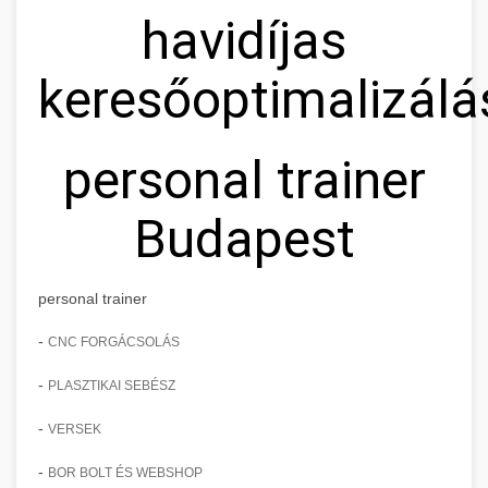
havidíjas
keresőoptimalizálá
personal trainer
Budapest
personal trainer
-
CNC FORGÁCSOLÁS
-
PLASZTIKAI SEBÉSZ
-
VERSEK
-
BOR BOLT ÉS WEBSHOP