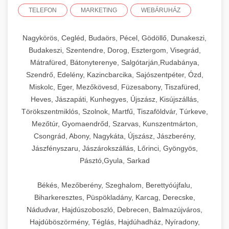
TELEFON
MARKETING
WEBÁRUHÁZ
Nagykörös, Cegléd, Budaörs, Pécel, Gödöllő, Dunakeszi,
Budakeszi, Szentendre, Dorog, Esztergom, Visegrád,
Mátrafüred, Bátonyterenye, Salgótarján,Rudabánya,
Szendrő, Edelény, Kazincbarcika, Sajószentpéter, Ózd,
Miskolc, Eger, Mezőkövesd, Füzesabony, Tiszafüred,
Heves, Jászapáti, Kunhegyes, Újszász, Kisújszállás,
Törökszentmiklós, Szolnok, Martfű, Tiszaföldvár, Túrkeve,
Mezőtúr, Gyomaendrőd, Szarvas, Kunszentmárton,
Csongrád, Abony, Nagykáta, Újszász, Jászberény,
Jászfényszaru, Jászárokszállás, Lőrinci, Gyöngyös,
Pásztó,Gyula, Sarkad
Békés, Mezőberény, Szeghalom, Berettyóújfalu,
Biharkeresztes, Püspökladány, Karcag, Derecske,
Nádudvar, Hajdúszoboszló, Debrecen, Balmazújváros,
Hajdúböszörmény, Téglás, Hajdúhadház, Nyíradony,