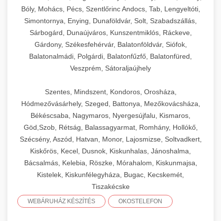
Bóly, Mohács, Pécs, Szentlőrinc Andocs, Tab, Lengyeltóti,
Simontornya, Enying, Dunaföldvár, Solt, Szabadszállás,
Sárbogárd, Dunaújváros, Kunszentmiklós, Ráckeve,
Gárdony, Székesfehérvár, Balatonföldvár, Siófok,
Balatonalmádi, Polgárdi, Balatonfűzfő, Balatonfüred,
Veszprém, Sátoraljaújhely
Szentes, Mindszent, Kondoros, Orosháza,
Hódmezővásárhely, Szeged, Battonya, Mezőkovácsháza,
Békéscsaba, Nagymaros, Nyergesújfalu, Kismaros,
Göd,Szob, Rétság, Balassagyarmat, Romhány, Hollókő,
Szécsény, Aszód, Hatvan, Monor, Lajosmizse, Soltvadkert,
Kiskőrös, Kecel, Dusnok, Kiskunhalas, Jánoshalma,
Bácsalmás, Kelebia, Röszke, Mórahalom, Kiskunmajsa,
Kistelek, Kiskunfélegyháza, Bugac, Kecskemét,
Tiszakécske
WEBÁRUHÁZ KÉSZÍTÉS
OKOSTELEFON