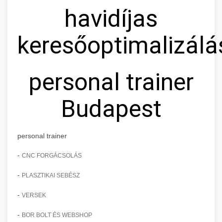
havidíjas
keresőoptimalizálá
personal trainer
Budapest
personal trainer
-
CNC FORGÁCSOLÁS
-
PLASZTIKAI SEBÉSZ
-
VERSEK
-
BOR BOLT ÉS WEBSHOP