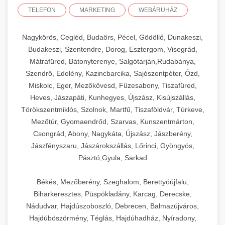
TELEFON
MARKETING
WEBÁRUHÁZ
Nagykörös, Cegléd, Budaörs, Pécel, Gödöllő, Dunakeszi,
Budakeszi, Szentendre, Dorog, Esztergom, Visegrád,
Mátrafüred, Bátonyterenye, Salgótarján,Rudabánya,
Szendrő, Edelény, Kazincbarcika, Sajószentpéter, Ózd,
Miskolc, Eger, Mezőkövesd, Füzesabony, Tiszafüred,
Heves, Jászapáti, Kunhegyes, Újszász, Kisújszállás,
Törökszentmiklós, Szolnok, Martfű, Tiszaföldvár, Túrkeve,
Mezőtúr, Gyomaendrőd, Szarvas, Kunszentmárton,
Csongrád, Abony, Nagykáta, Újszász, Jászberény,
Jászfényszaru, Jászárokszállás, Lőrinci, Gyöngyös,
Pásztó,Gyula, Sarkad
Békés, Mezőberény, Szeghalom, Berettyóújfalu,
Biharkeresztes, Püspökladány, Karcag, Derecske,
Nádudvar, Hajdúszoboszló, Debrecen, Balmazújváros,
Hajdúböszörmény, Téglás, Hajdúhadház, Nyíradony,