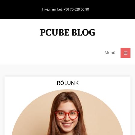
Hívjon minket: +36 70 629 06 90
Menü
RÓLUNK