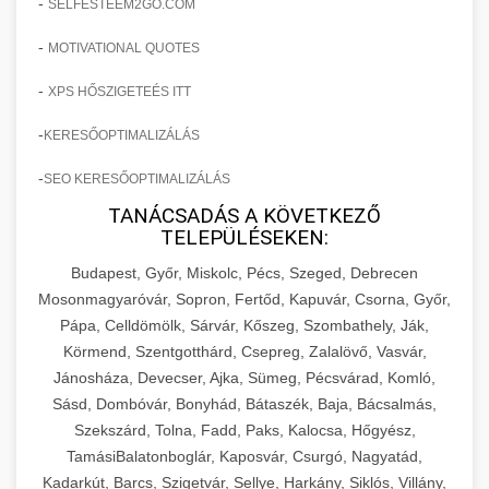
-
SELFESTEEM2GO.COM
-
MOTIVATIONAL QUOTES
-
XPS HŐSZIGETEÉS ITT
-
KERESŐOPTIMALIZÁLÁS
-
SEO KERESŐOPTIMALIZÁLÁS
TANÁCSADÁS A KÖVETKEZŐ
TELEPÜLÉSEKEN:
Budapest, Győr, Miskolc, Pécs, Szeged, Debrecen
Mosonmagyaróvár, Sopron, Fertőd, Kapuvár, Csorna, Győr,
Pápa, Celldömölk, Sárvár, Kőszeg, Szombathely, Ják,
Körmend, Szentgotthárd, Csepreg, Zalalövő, Vasvár,
Jánosháza, Devecser, Ajka, Sümeg, Pécsvárad, Komló,
Sásd, Dombóvár, Bonyhád, Bátaszék, Baja, Bácsalmás,
Szekszárd, Tolna, Fadd, Paks, Kalocsa, Hőgyész,
TamásiBalatonboglár, Kaposvár, Csurgó, Nagyatád,
Kadarkút, Barcs, Szigetvár, Sellye, Harkány, Siklós, Villány,