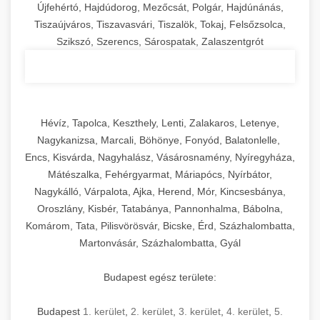
Újfehértó, Hajdúdorog, Mezőcsát, Polgár, Hajdúnánás,
Tiszaújváros, Tiszavasvári, Tiszalök, Tokaj, Felsőzsolca,
Szikszó, Szerencs, Sárospatak, Zalaszentgrót
Hévíz, Tapolca, Keszthely, Lenti, Zalakaros, Letenye,
Nagykanizsa, Marcali, Böhönye, Fonyód, Balatonlelle,
Encs, Kisvárda, Nagyhalász, Vásárosnamény, Nyíregyháza,
Mátészalka, Fehérgyarmat, Máriapócs, Nyírbátor,
Nagykálló, Várpalota, Ajka, Herend, Mór, Kincsesbánya,
Oroszlány, Kisbér, Tatabánya, Pannonhalma, Bábolna,
Komárom, Tata, Pilisvörösvár, Bicske, Érd, Százhalombatta,
Martonvásár, Százhalombatta, Gyál
Budapest egész területe:
Budapest
1. kerület
,
2. kerület
,
3. kerület
,
4. kerület
,
5.