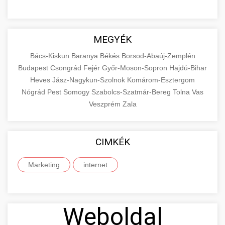
MEGYÉK
Bács-Kiskun
Baranya
Békés
Borsod-Abaúj-Zemplén
Budapest
Csongrád
Fejér
Győr-Moson-Sopron
Hajdú-Bihar
Heves
Jász-Nagykun-Szolnok
Komárom-Esztergom
Nógrád
Pest
Somogy
Szabolcs-Szatmár-Bereg
Tolna
Vas
Veszprém
Zala
CIMKÉK
Marketing
internet
Weboldal