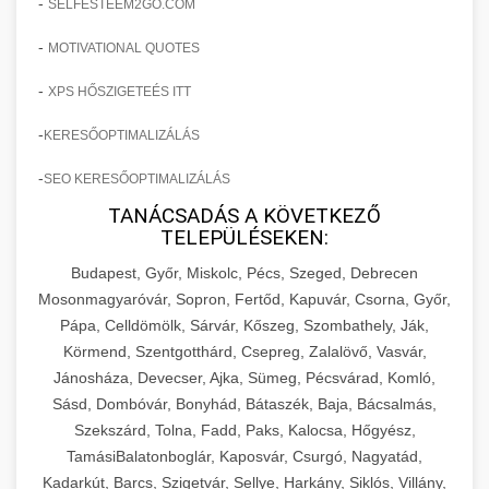
-
SELFESTEEM2GO.COM
-
MOTIVATIONAL QUOTES
-
XPS HŐSZIGETEÉS ITT
-
KERESŐOPTIMALIZÁLÁS
-
SEO KERESŐOPTIMALIZÁLÁS
TANÁCSADÁS A KÖVETKEZŐ
TELEPÜLÉSEKEN:
Budapest, Győr, Miskolc, Pécs, Szeged, Debrecen
Mosonmagyaróvár, Sopron, Fertőd, Kapuvár, Csorna, Győr,
Pápa, Celldömölk, Sárvár, Kőszeg, Szombathely, Ják,
Körmend, Szentgotthárd, Csepreg, Zalalövő, Vasvár,
Jánosháza, Devecser, Ajka, Sümeg, Pécsvárad, Komló,
Sásd, Dombóvár, Bonyhád, Bátaszék, Baja, Bácsalmás,
Szekszárd, Tolna, Fadd, Paks, Kalocsa, Hőgyész,
TamásiBalatonboglár, Kaposvár, Csurgó, Nagyatád,
Kadarkút, Barcs, Szigetvár, Sellye, Harkány, Siklós, Villány,