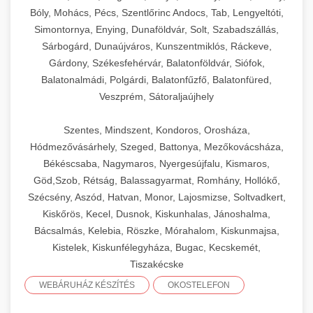
Bóly, Mohács, Pécs, Szentlőrinc Andocs, Tab, Lengyeltóti,
Simontornya, Enying, Dunaföldvár, Solt, Szabadszállás,
Sárbogárd, Dunaújváros, Kunszentmiklós, Ráckeve,
Gárdony, Székesfehérvár, Balatonföldvár, Siófok,
Balatonalmádi, Polgárdi, Balatonfűzfő, Balatonfüred,
Veszprém, Sátoraljaújhely
Szentes, Mindszent, Kondoros, Orosháza,
Hódmezővásárhely, Szeged, Battonya, Mezőkovácsháza,
Békéscsaba, Nagymaros, Nyergesújfalu, Kismaros,
Göd,Szob, Rétság, Balassagyarmat, Romhány, Hollókő,
Szécsény, Aszód, Hatvan, Monor, Lajosmizse, Soltvadkert,
Kiskőrös, Kecel, Dusnok, Kiskunhalas, Jánoshalma,
Bácsalmás, Kelebia, Röszke, Mórahalom, Kiskunmajsa,
Kistelek, Kiskunfélegyháza, Bugac, Kecskemét,
Tiszakécske
WEBÁRUHÁZ KÉSZÍTÉS
OKOSTELEFON