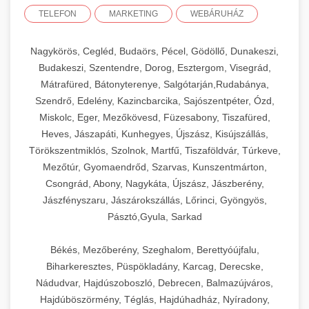
TELEFON
MARKETING
WEBÁRUHÁZ
Nagykörös, Cegléd, Budaörs, Pécel, Gödöllő, Dunakeszi,
Budakeszi, Szentendre, Dorog, Esztergom, Visegrád,
Mátrafüred, Bátonyterenye, Salgótarján,Rudabánya,
Szendrő, Edelény, Kazincbarcika, Sajószentpéter, Ózd,
Miskolc, Eger, Mezőkövesd, Füzesabony, Tiszafüred,
Heves, Jászapáti, Kunhegyes, Újszász, Kisújszállás,
Törökszentmiklós, Szolnok, Martfű, Tiszaföldvár, Túrkeve,
Mezőtúr, Gyomaendrőd, Szarvas, Kunszentmárton,
Csongrád, Abony, Nagykáta, Újszász, Jászberény,
Jászfényszaru, Jászárokszállás, Lőrinci, Gyöngyös,
Pásztó,Gyula, Sarkad
Békés, Mezőberény, Szeghalom, Berettyóújfalu,
Biharkeresztes, Püspökladány, Karcag, Derecske,
Nádudvar, Hajdúszoboszló, Debrecen, Balmazújváros,
Hajdúböszörmény, Téglás, Hajdúhadház, Nyíradony,