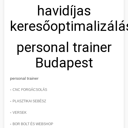
havidíjas
keresőoptimalizálá
personal trainer
Budapest
personal trainer
-
CNC FORGÁCSOLÁS
-
PLASZTIKAI SEBÉSZ
-
VERSEK
-
BOR BOLT ÉS WEBSHOP