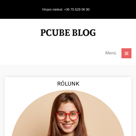
Hívjon minket: +36 70 629 06 90
Menü
RÓLUNK