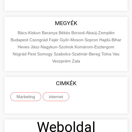
MEGYÉK
Bács-Kiskun
Baranya
Békés
Borsod-Abaúj-Zemplén
Budapest
Csongrád
Fejér
Győr-Moson-Sopron
Hajdú-Bihar
Heves
Jász-Nagykun-Szolnok
Komárom-Esztergom
Nógrád
Pest
Somogy
Szabolcs-Szatmár-Bereg
Tolna
Vas
Veszprém
Zala
CIMKÉK
Marketing
internet
Weboldal