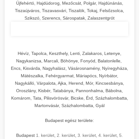
Újfehértó, Hajdúdorog, Mezőcsát, Polgár, Hajdúnánás,
Tiszaújváros, Tiszavasvári, Tiszalök, Tokaj, Felsőzsolca,
Szikszó, Szerencs, Sárospatak, Zalaszentgrót
Hévíz, Tapolca, Keszthely, Lenti, Zalakaros, Letenye,
Nagykanizsa, Marcali, Böhönye, Fonyód, Balatonlelle,
Encs, Kisvárda, Nagyhalász, Vásárosnamény, Nyíregyháza,
Mátészalka, Fehérgyarmat, Máriapócs, Nyírbátor,
Nagykálló, Várpalota, Ajka, Herend, Mór, Kincsesbánya,
Oroszlány, Kisbér, Tatabánya, Pannonhalma, Bábolna,
Komárom, Tata, Pilisvörösvár, Bicske, Érd, Százhalombatta,
Martonvásár, Százhalombatta, Gyál
Budapest egész területe:
Budapest
1. kerület
,
2. kerület
,
3. kerület
,
4. kerület
,
5.