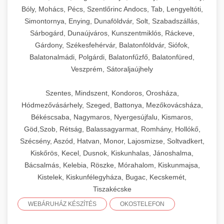
Bóly, Mohács, Pécs, Szentlőrinc Andocs, Tab, Lengyeltóti,
Simontornya, Enying, Dunaföldvár, Solt, Szabadszállás,
Sárbogárd, Dunaújváros, Kunszentmiklós, Ráckeve,
Gárdony, Székesfehérvár, Balatonföldvár, Siófok,
Balatonalmádi, Polgárdi, Balatonfűzfő, Balatonfüred,
Veszprém, Sátoraljaújhely
Szentes, Mindszent, Kondoros, Orosháza,
Hódmezővásárhely, Szeged, Battonya, Mezőkovácsháza,
Békéscsaba, Nagymaros, Nyergesújfalu, Kismaros,
Göd,Szob, Rétság, Balassagyarmat, Romhány, Hollókő,
Szécsény, Aszód, Hatvan, Monor, Lajosmizse, Soltvadkert,
Kiskőrös, Kecel, Dusnok, Kiskunhalas, Jánoshalma,
Bácsalmás, Kelebia, Röszke, Mórahalom, Kiskunmajsa,
Kistelek, Kiskunfélegyháza, Bugac, Kecskemét,
Tiszakécske
WEBÁRUHÁZ KÉSZÍTÉS
OKOSTELEFON