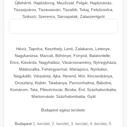
Újfehértó, Hajdúdorog, Mezőcsát, Polgár, Hajdúnánás,
Tiszaújváros, Tiszavasvári, Tiszalök, Tokaj, Felsőzsolca,
Szikszó, Szerencs, Sárospatak, Zalaszentgrót
Hévíz, Tapolca, Keszthely, Lenti, Zalakaros, Letenye,
Nagykanizsa, Marcali, Böhönye, Fonyód, Balatonlelle,
Encs, Kisvárda, Nagyhalász, Vásárosnamény, Nyíregyháza,
Mátészalka, Fehérgyarmat, Máriapócs, Nyírbátor,
Nagykálló, Várpalota, Ajka, Herend, Mór, Kincsesbánya,
Oroszlány, Kisbér, Tatabánya, Pannonhalma, Bábolna,
Komárom, Tata, Pilisvörösvár, Bicske, Érd, Százhalombatta,
Martonvásár, Százhalombatta, Gyál
Budapest egész területe:
Budapest
1. kerület
,
2. kerület
,
3. kerület
,
4. kerület
,
5.