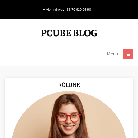
Hívjon minket: +36 70 629 06 90
Menü
RÓLUNK