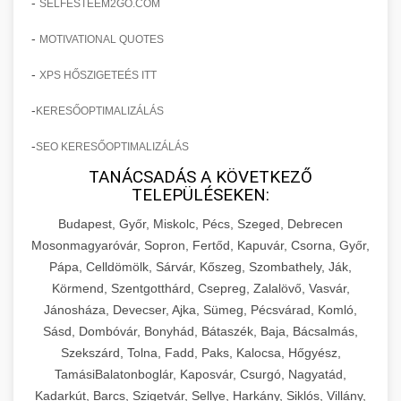
-
SELFESTEEM2GO.COM
-
MOTIVATIONAL QUOTES
-
XPS HŐSZIGETEÉS ITT
-
KERESŐOPTIMALIZÁLÁS
-
SEO KERESŐOPTIMALIZÁLÁS
TANÁCSADÁS A KÖVETKEZŐ
TELEPÜLÉSEKEN:
Budapest, Győr, Miskolc, Pécs, Szeged, Debrecen
Mosonmagyaróvár, Sopron, Fertőd, Kapuvár, Csorna, Győr,
Pápa, Celldömölk, Sárvár, Kőszeg, Szombathely, Ják,
Körmend, Szentgotthárd, Csepreg, Zalalövő, Vasvár,
Jánosháza, Devecser, Ajka, Sümeg, Pécsvárad, Komló,
Sásd, Dombóvár, Bonyhád, Bátaszék, Baja, Bácsalmás,
Szekszárd, Tolna, Fadd, Paks, Kalocsa, Hőgyész,
TamásiBalatonboglár, Kaposvár, Csurgó, Nagyatád,
Kadarkút, Barcs, Szigetvár, Sellye, Harkány, Siklós, Villány,