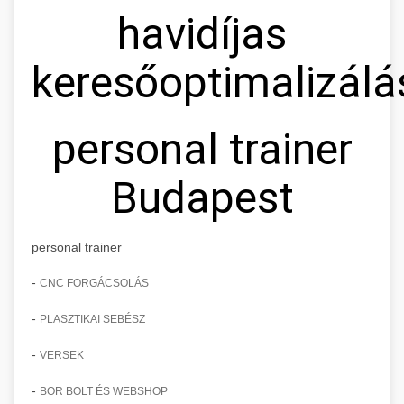
havidíjas
keresőoptimalizálá
personal trainer
Budapest
personal trainer
-
CNC FORGÁCSOLÁS
-
PLASZTIKAI SEBÉSZ
-
VERSEK
-
BOR BOLT ÉS WEBSHOP