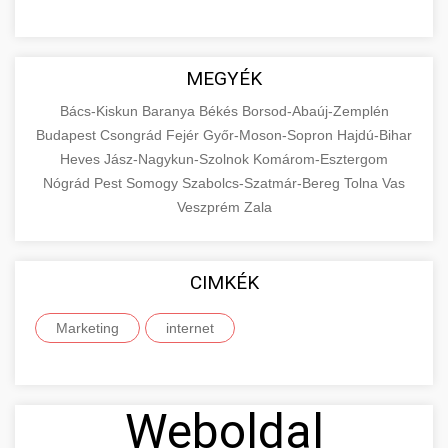
MEGYÉK
Bács-Kiskun
Baranya
Békés
Borsod-Abaúj-Zemplén
Budapest
Csongrád
Fejér
Győr-Moson-Sopron
Hajdú-Bihar
Heves
Jász-Nagykun-Szolnok
Komárom-Esztergom
Nógrád
Pest
Somogy
Szabolcs-Szatmár-Bereg
Tolna
Vas
Veszprém
Zala
CIMKÉK
Marketing
internet
Weboldal