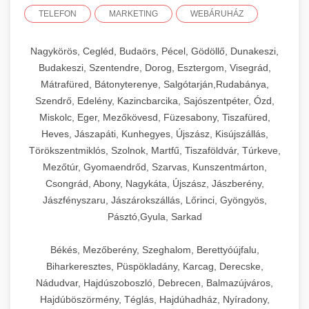
TELEFON
MARKETING
WEBÁRUHÁZ
Nagykörös, Cegléd, Budaörs, Pécel, Gödöllő, Dunakeszi,
Budakeszi, Szentendre, Dorog, Esztergom, Visegrád,
Mátrafüred, Bátonyterenye, Salgótarján,Rudabánya,
Szendrő, Edelény, Kazincbarcika, Sajószentpéter, Ózd,
Miskolc, Eger, Mezőkövesd, Füzesabony, Tiszafüred,
Heves, Jászapáti, Kunhegyes, Újszász, Kisújszállás,
Törökszentmiklós, Szolnok, Martfű, Tiszaföldvár, Túrkeve,
Mezőtúr, Gyomaendrőd, Szarvas, Kunszentmárton,
Csongrád, Abony, Nagykáta, Újszász, Jászberény,
Jászfényszaru, Jászárokszállás, Lőrinci, Gyöngyös,
Pásztó,Gyula, Sarkad
Békés, Mezőberény, Szeghalom, Berettyóújfalu,
Biharkeresztes, Püspökladány, Karcag, Derecske,
Nádudvar, Hajdúszoboszló, Debrecen, Balmazújváros,
Hajdúböszörmény, Téglás, Hajdúhadház, Nyíradony,