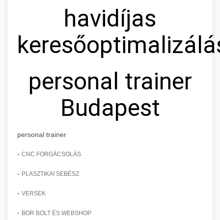
havidíjas
keresőoptimalizálá
personal trainer
Budapest
personal trainer
-
CNC FORGÁCSOLÁS
-
PLASZTIKAI SEBÉSZ
-
VERSEK
-
BOR BOLT ÉS WEBSHOP