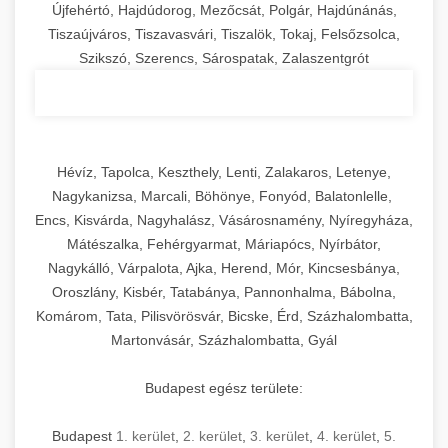
Újfehértó, Hajdúdorog, Mezőcsát, Polgár, Hajdúnánás,
Tiszaújváros, Tiszavasvári, Tiszalök, Tokaj, Felsőzsolca,
Szikszó, Szerencs, Sárospatak, Zalaszentgrót
Hévíz, Tapolca, Keszthely, Lenti, Zalakaros, Letenye,
Nagykanizsa, Marcali, Böhönye, Fonyód, Balatonlelle,
Encs, Kisvárda, Nagyhalász, Vásárosnamény, Nyíregyháza,
Mátészalka, Fehérgyarmat, Máriapócs, Nyírbátor,
Nagykálló, Várpalota, Ajka, Herend, Mór, Kincsesbánya,
Oroszlány, Kisbér, Tatabánya, Pannonhalma, Bábolna,
Komárom, Tata, Pilisvörösvár, Bicske, Érd, Százhalombatta,
Martonvásár, Százhalombatta, Gyál
Budapest egész területe:
Budapest
1. kerület
,
2. kerület
,
3. kerület
,
4. kerület
,
5.