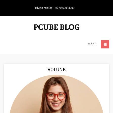
Hívjon minket: +36 70 629 06 90
Menü
RÓLUNK