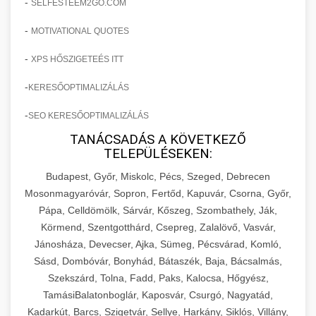
-
SELFESTEEM2GO.COM
-
MOTIVATIONAL QUOTES
-
XPS HŐSZIGETEÉS ITT
-
KERESŐOPTIMALIZÁLÁS
-
SEO KERESŐOPTIMALIZÁLÁS
TANÁCSADÁS A KÖVETKEZŐ
TELEPÜLÉSEKEN:
Budapest, Győr, Miskolc, Pécs, Szeged, Debrecen
Mosonmagyaróvár, Sopron, Fertőd, Kapuvár, Csorna, Győr,
Pápa, Celldömölk, Sárvár, Kőszeg, Szombathely, Ják,
Körmend, Szentgotthárd, Csepreg, Zalalövő, Vasvár,
Jánosháza, Devecser, Ajka, Sümeg, Pécsvárad, Komló,
Sásd, Dombóvár, Bonyhád, Bátaszék, Baja, Bácsalmás,
Szekszárd, Tolna, Fadd, Paks, Kalocsa, Hőgyész,
TamásiBalatonboglár, Kaposvár, Csurgó, Nagyatád,
Kadarkút, Barcs, Szigetvár, Sellye, Harkány, Siklós, Villány,