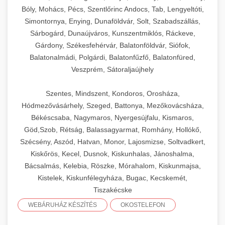
Bóly, Mohács, Pécs, Szentlőrinc Andocs, Tab, Lengyeltóti,
Simontornya, Enying, Dunaföldvár, Solt, Szabadszállás,
Sárbogárd, Dunaújváros, Kunszentmiklós, Ráckeve,
Gárdony, Székesfehérvár, Balatonföldvár, Siófok,
Balatonalmádi, Polgárdi, Balatonfűzfő, Balatonfüred,
Veszprém, Sátoraljaújhely
Szentes, Mindszent, Kondoros, Orosháza,
Hódmezővásárhely, Szeged, Battonya, Mezőkovácsháza,
Békéscsaba, Nagymaros, Nyergesújfalu, Kismaros,
Göd,Szob, Rétság, Balassagyarmat, Romhány, Hollókő,
Szécsény, Aszód, Hatvan, Monor, Lajosmizse, Soltvadkert,
Kiskőrös, Kecel, Dusnok, Kiskunhalas, Jánoshalma,
Bácsalmás, Kelebia, Röszke, Mórahalom, Kiskunmajsa,
Kistelek, Kiskunfélegyháza, Bugac, Kecskemét,
Tiszakécske
WEBÁRUHÁZ KÉSZÍTÉS
OKOSTELEFON