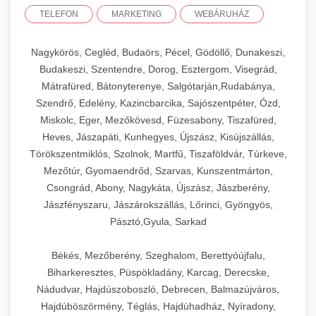
TELEFON
MARKETING
WEBÁRUHÁZ
Nagykörös, Cegléd, Budaörs, Pécel, Gödöllő, Dunakeszi,
Budakeszi, Szentendre, Dorog, Esztergom, Visegrád,
Mátrafüred, Bátonyterenye, Salgótarján,Rudabánya,
Szendrő, Edelény, Kazincbarcika, Sajószentpéter, Ózd,
Miskolc, Eger, Mezőkövesd, Füzesabony, Tiszafüred,
Heves, Jászapáti, Kunhegyes, Újszász, Kisújszállás,
Törökszentmiklós, Szolnok, Martfű, Tiszaföldvár, Túrkeve,
Mezőtúr, Gyomaendrőd, Szarvas, Kunszentmárton,
Csongrád, Abony, Nagykáta, Újszász, Jászberény,
Jászfényszaru, Jászárokszállás, Lőrinci, Gyöngyös,
Pásztó,Gyula, Sarkad
Békés, Mezőberény, Szeghalom, Berettyóújfalu,
Biharkeresztes, Püspökladány, Karcag, Derecske,
Nádudvar, Hajdúszoboszló, Debrecen, Balmazújváros,
Hajdúböszörmény, Téglás, Hajdúhadház, Nyíradony,