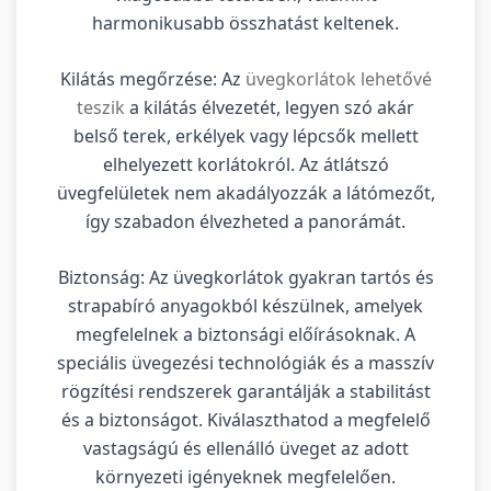
harmonikusabb összhatást keltenek.
Kilátás megőrzése: Az
üvegkorlátok lehetővé
teszik
a kilátás élvezetét, legyen szó akár
belső terek, erkélyek vagy lépcsők mellett
elhelyezett korlátokról. Az átlátszó
üvegfelületek nem akadályozzák a látómezőt,
így szabadon élvezheted a panorámát.
Biztonság: Az üvegkorlátok gyakran tartós és
strapabíró anyagokból készülnek, amelyek
megfelelnek a biztonsági előírásoknak. A
speciális üvegezési technológiák és a masszív
rögzítési rendszerek garantálják a stabilitást
és a biztonságot. Kiválaszthatod a megfelelő
vastagságú és ellenálló üveget az adott
környezeti igényeknek megfelelően.