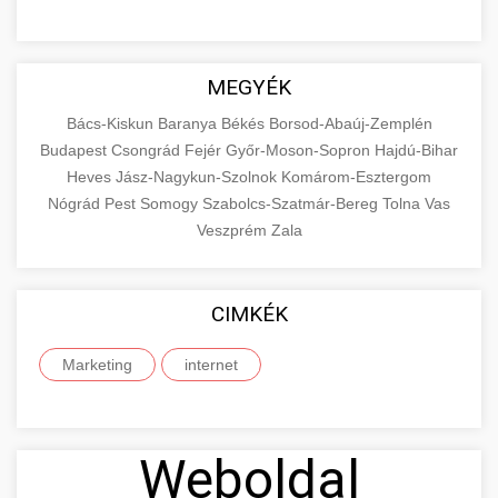
MEGYÉK
Bács-Kiskun
Baranya
Békés
Borsod-Abaúj-Zemplén
Budapest
Csongrád
Fejér
Győr-Moson-Sopron
Hajdú-Bihar
Heves
Jász-Nagykun-Szolnok
Komárom-Esztergom
Nógrád
Pest
Somogy
Szabolcs-Szatmár-Bereg
Tolna
Vas
Veszprém
Zala
CIMKÉK
Marketing
internet
Weboldal