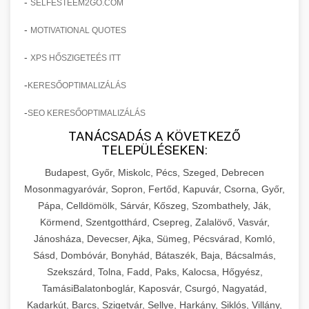
-
SELFESTEEM2GO.COM
-
MOTIVATIONAL QUOTES
-
XPS HŐSZIGETEÉS ITT
-
KERESŐOPTIMALIZÁLÁS
-
SEO KERESŐOPTIMALIZÁLÁS
TANÁCSADÁS A KÖVETKEZŐ
TELEPÜLÉSEKEN:
Budapest, Győr, Miskolc, Pécs, Szeged, Debrecen
Mosonmagyaróvár, Sopron, Fertőd, Kapuvár, Csorna, Győr,
Pápa, Celldömölk, Sárvár, Kőszeg, Szombathely, Ják,
Körmend, Szentgotthárd, Csepreg, Zalalövő, Vasvár,
Jánosháza, Devecser, Ajka, Sümeg, Pécsvárad, Komló,
Sásd, Dombóvár, Bonyhád, Bátaszék, Baja, Bácsalmás,
Szekszárd, Tolna, Fadd, Paks, Kalocsa, Hőgyész,
TamásiBalatonboglár, Kaposvár, Csurgó, Nagyatád,
Kadarkút, Barcs, Szigetvár, Sellye, Harkány, Siklós, Villány,