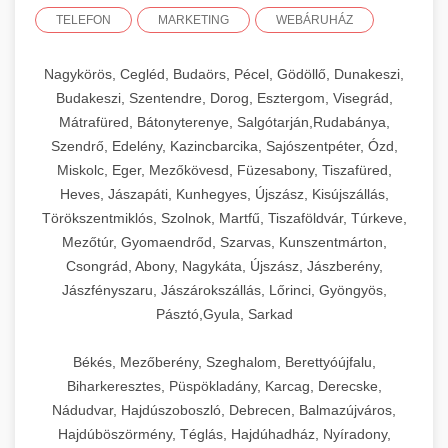
TELEFON
MARKETING
WEBÁRUHÁZ
Nagykörös, Cegléd, Budaörs, Pécel, Gödöllő, Dunakeszi,
Budakeszi, Szentendre, Dorog, Esztergom, Visegrád,
Mátrafüred, Bátonyterenye, Salgótarján,Rudabánya,
Szendrő, Edelény, Kazincbarcika, Sajószentpéter, Ózd,
Miskolc, Eger, Mezőkövesd, Füzesabony, Tiszafüred,
Heves, Jászapáti, Kunhegyes, Újszász, Kisújszállás,
Törökszentmiklós, Szolnok, Martfű, Tiszaföldvár, Túrkeve,
Mezőtúr, Gyomaendrőd, Szarvas, Kunszentmárton,
Csongrád, Abony, Nagykáta, Újszász, Jászberény,
Jászfényszaru, Jászárokszállás, Lőrinci, Gyöngyös,
Pásztó,Gyula, Sarkad
Békés, Mezőberény, Szeghalom, Berettyóújfalu,
Biharkeresztes, Püspökladány, Karcag, Derecske,
Nádudvar, Hajdúszoboszló, Debrecen, Balmazújváros,
Hajdúböszörmény, Téglás, Hajdúhadház, Nyíradony,