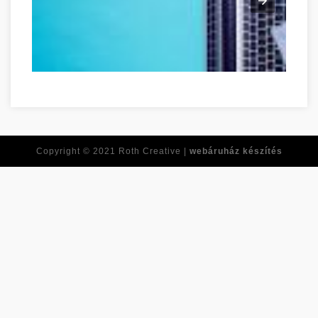
Ne feledje ezeket a tippeket, amikor online vásárol! Komáro
Copyright © 2021
Roth Creative |
webáruház készítés