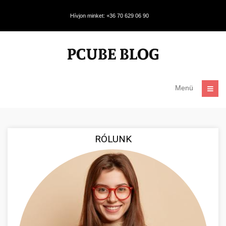
Hívjon minket: +36 70 629 06 90
Menü
RÓLUNK