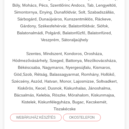
Bóly, Mohács, Pécs, Szentlőrinc Andocs, Tab, Lengyeltóti,
Simontornya, Enying, Dunaföldvár, Solt, Szabadszállás,
Sárbogárd, Dunaújváros, Kunszentmiklós, Ráckeve,
Gárdony, Székesfehérvár, Balatonföldvár, Siófok,
Balatonalmádi, Polgárdi, Balatonfűzfő, Balatonfüred,
Veszprém, Sátoraljaújhely
Szentes, Mindszent, Kondoros, Orosháza,
Hódmezővásárhely, Szeged, Battonya, Mezőkovácsháza,
Békéscsaba, Nagymaros, Nyergesújfalu, Kismaros,
Göd,Szob, Rétság, Balassagyarmat, Romhány, Hollókő,
Szécsény, Aszód, Hatvan, Monor, Lajosmizse, Soltvadkert,
Kiskőrös, Kecel, Dusnok, Kiskunhalas, Jánoshalma,
Bácsalmás, Kelebia, Röszke, Mórahalom, Kiskunmajsa,
Kistelek, Kiskunfélegyháza, Bugac, Kecskemét,
Tiszakécske
WEBÁRUHÁZ KÉSZÍTÉS
OKOSTELEFON