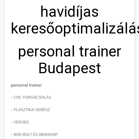
havidíjas
keresőoptimalizálá
personal trainer
Budapest
personal trainer
-
CNC FORGÁCSOLÁS
-
PLASZTIKAI SEBÉSZ
-
VERSEK
-
BOR BOLT ÉS WEBSHOP