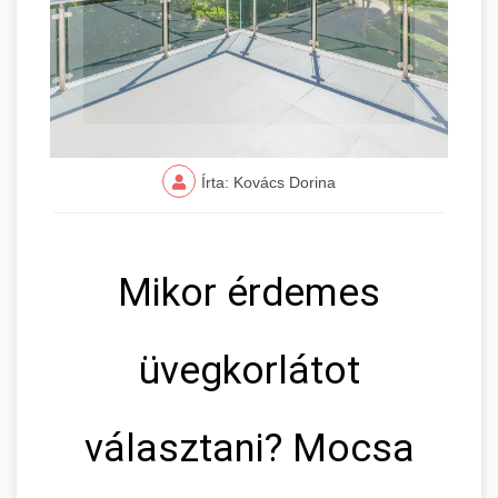
Írta: Kovács Dorina
Mikor érdemes
üvegkorlátot
választani? Mocsa