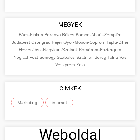
MEGYÉK
Bács-Kiskun
Baranya
Békés
Borsod-Abaúj-Zemplén
Budapest
Csongrád
Fejér
Győr-Moson-Sopron
Hajdú-Bihar
Heves
Jász-Nagykun-Szolnok
Komárom-Esztergom
Nógrád
Pest
Somogy
Szabolcs-Szatmár-Bereg
Tolna
Vas
Veszprém
Zala
CIMKÉK
Marketing
internet
Weboldal