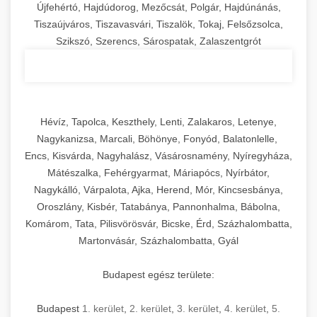
Újfehértó, Hajdúdorog, Mezőcsát, Polgár, Hajdúnánás,
Tiszaújváros, Tiszavasvári, Tiszalök, Tokaj, Felsőzsolca,
Szikszó, Szerencs, Sárospatak, Zalaszentgrót
Hévíz, Tapolca, Keszthely, Lenti, Zalakaros, Letenye,
Nagykanizsa, Marcali, Böhönye, Fonyód, Balatonlelle,
Encs, Kisvárda, Nagyhalász, Vásárosnamény, Nyíregyháza,
Mátészalka, Fehérgyarmat, Máriapócs, Nyírbátor,
Nagykálló, Várpalota, Ajka, Herend, Mór, Kincsesbánya,
Oroszlány, Kisbér, Tatabánya, Pannonhalma, Bábolna,
Komárom, Tata, Pilisvörösvár, Bicske, Érd, Százhalombatta,
Martonvásár, Százhalombatta, Gyál
Budapest egész területe:
Budapest
1. kerület
,
2. kerület
,
3. kerület
,
4. kerület
,
5.