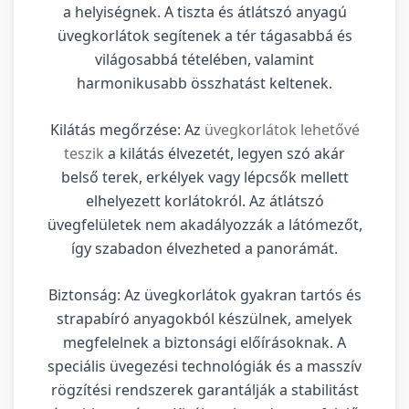
a helyiségnek. A tiszta és átlátszó anyagú
üvegkorlátok segítenek a tér tágasabbá és
világosabbá tételében, valamint
harmonikusabb összhatást keltenek.
Kilátás megőrzése: Az
üvegkorlátok lehetővé
teszik
a kilátás élvezetét, legyen szó akár
belső terek, erkélyek vagy lépcsők mellett
elhelyezett korlátokról. Az átlátszó
üvegfelületek nem akadályozzák a látómezőt,
így szabadon élvezheted a panorámát.
Biztonság: Az üvegkorlátok gyakran tartós és
strapabíró anyagokból készülnek, amelyek
megfelelnek a biztonsági előírásoknak. A
speciális üvegezési technológiák és a masszív
rögzítési rendszerek garantálják a stabilitást