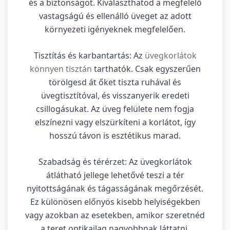
és a biztonságot. Kiválaszthatod a megfelelő
vastagságú és ellenálló üveget az adott
környezeti igényeknek megfelelően.
Tisztítás és karbantartás: Az
üvegkorlátok
könnyen tisztán
tarthatók. Csak egyszerűen
törölgesd át őket tiszta ruhával és
üvegtisztítóval, és visszanyerik eredeti
csillogásukat. Az üveg felülete nem fogja
elszínezni vagy elszürkíteni a korlátot, így
hosszú távon is esztétikus marad.
Szabadság és térérzet: Az üvegkorlátok
átlátható jellege lehetővé teszi a tér
nyitottságának és tágasságának megőrzését.
Ez különösen előnyös kisebb helyiségekben
vagy azokban az esetekben, amikor szeretnéd
a teret optikailag nagyobbnak láttatni.