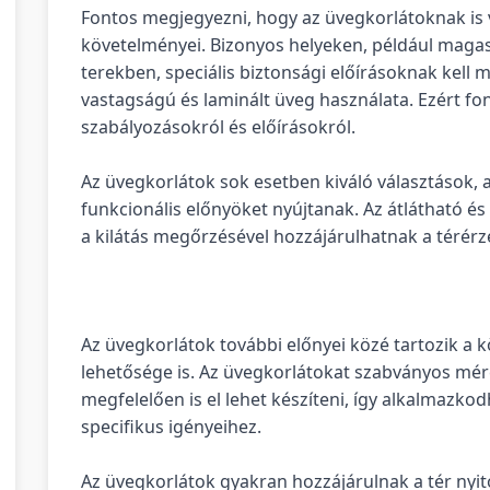
Fontos megjegyezni, hogy az üvegkorlátoknak is 
követelményei. Bizonyos helyeken, például maga
terekben, speciális biztonsági előírásoknak kell 
vastagságú és laminált üveg használata. Ezért fon
szabályozásokról és előírásokról.
Az üvegkorlátok sok esetben kiváló választások, 
funkcionális előnyöket nyújtanak. Az átlátható és 
a kilátás megőrzésével hozzájárulhatnak a térérz
Az üvegkorlátok további előnyei közé tartozik a k
lehetősége is. Az üvegkorlátokat szabványos mé
megfelelően is el lehet készíteni, így alkalmazko
specifikus igényeihez.
Az üvegkorlátok gyakran hozzájárulnak a tér nyi