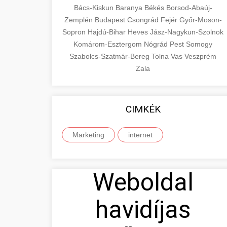
Bács-Kiskun
Baranya
Békés
Borsod-Abaúj-
Zemplén
Budapest
Csongrád
Fejér
Győr-Moson-
Sopron
Hajdú-Bihar
Heves
Jász-Nagykun-Szolnok
Komárom-Esztergom
Nógrád
Pest
Somogy
Szabolcs-Szatmár-Bereg
Tolna
Vas
Veszprém
Zala
CIMKÉK
Marketing
internet
Weboldal
havidíjas