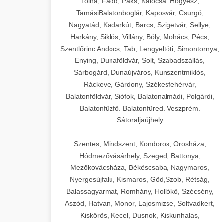
Tolna, Fadd, Paks, Kalocsa, Hőgyész,
TamásiBalatonboglár, Kaposvár, Csurgó,
Nagyatád, Kadarkút, Barcs, Szigetvár, Sellye,
Harkány, Siklós, Villány, Bóly, Mohács, Pécs,
Szentlőrinc Andocs, Tab, Lengyeltóti, Simontornya,
Enying, Dunaföldvár, Solt, Szabadszállás,
Sárbogárd, Dunaújváros, Kunszentmiklós,
Ráckeve, Gárdony, Székesfehérvár,
Balatonföldvár, Siófok, Balatonalmádi, Polgárdi,
Balatonfűzfő, Balatonfüred, Veszprém,
Sátoraljaújhely
Szentes, Mindszent, Kondoros, Orosháza,
Hódmezővásárhely, Szeged, Battonya,
Mezőkovácsháza, Békéscsaba, Nagymaros,
Nyergesújfalu, Kismaros, Göd,Szob, Rétság,
Balassagyarmat, Romhány, Hollókő, Szécsény,
Aszód, Hatvan, Monor, Lajosmizse, Soltvadkert,
Kiskőrös, Kecel, Dusnok, Kiskunhalas,