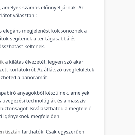
, amelyek számos előnnyel járnak. Az
átot választani:
s elegáns megjelenést kölcsönöznek a
átok segítenek a tér tágasabbá és
sszhatást keltenek.
ik
a kilátás élvezetét, legyen szó akár
zett korlátokról. Az átlátszó üvegfelületek
ezheted a panorámát.
rapabíró anyagokból készülnek, amelyek
is üvegezési technológiák és a masszív
a biztonságot. Kiválaszthatod a megfelelő
ti igényeknek megfelelően.
n tisztán
tarthatók. Csak egyszerűen