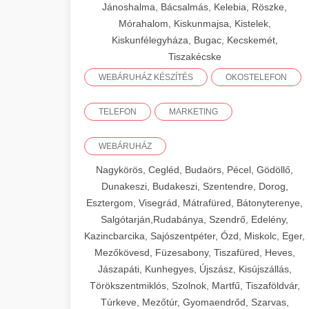
Jánoshalma, Bácsalmás, Kelebia, Röszke,
Mórahalom, Kiskunmajsa, Kistelek,
Kiskunfélegyháza, Bugac, Kecskemét,
Tiszakécske
WEBÁRUHÁZ KÉSZÍTÉS
OKOSTELEFON
TELEFON
MARKETING
WEBÁRUHÁZ
Nagykörös, Cegléd, Budaörs, Pécel, Gödöllő,
Dunakeszi, Budakeszi, Szentendre, Dorog,
Esztergom, Visegrád, Mátrafüred, Bátonyterenye,
Salgótarján,Rudabánya, Szendrő, Edelény,
Kazincbarcika, Sajószentpéter, Ózd, Miskolc, Eger,
Mezőkövesd, Füzesabony, Tiszafüred, Heves,
Jászapáti, Kunhegyes, Újszász, Kisújszállás,
Törökszentmiklós, Szolnok, Martfű, Tiszaföldvár,
Túrkeve, Mezőtúr, Gyomaendrőd, Szarvas,