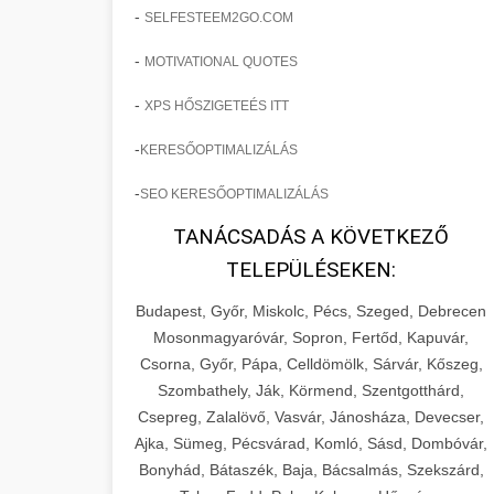
-
SELFESTEEM2GO.COM
-
MOTIVATIONAL QUOTES
-
XPS HŐSZIGETEÉS ITT
-
KERESŐOPTIMALIZÁLÁS
-
SEO KERESŐOPTIMALIZÁLÁS
TANÁCSADÁS A KÖVETKEZŐ
TELEPÜLÉSEKEN:
Budapest, Győr, Miskolc, Pécs, Szeged, Debrecen
Mosonmagyaróvár, Sopron, Fertőd, Kapuvár,
Csorna, Győr, Pápa, Celldömölk, Sárvár, Kőszeg,
Szombathely, Ják, Körmend, Szentgotthárd,
Csepreg, Zalalövő, Vasvár, Jánosháza, Devecser,
Ajka, Sümeg, Pécsvárad, Komló, Sásd, Dombóvár,
Bonyhád, Bátaszék, Baja, Bácsalmás, Szekszárd,