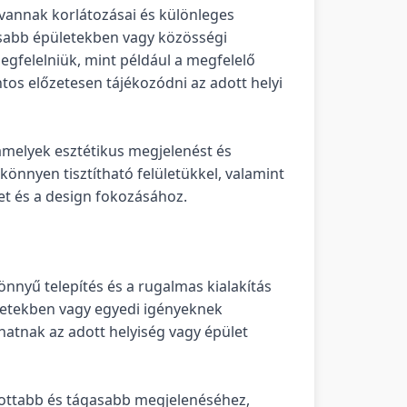
vannak korlátozásai és különleges
sabb épületekben vagy közösségi
megfelelniük, mint például a megfelelő
tos előzetesen tájékozódni az adott helyi
amelyek esztétikus megjelenést és
könnyen tisztítható felületükkel, valamint
et és a design fokozásához.
önnyű telepítés és a rugalmas kialakítás
retekben vagy egyedi igényeknek
dhatnak az adott helyiség vagy épület
tottabb és tágasabb megjelenéséhez,