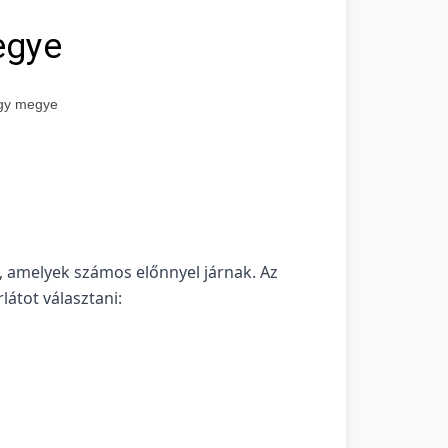
egye
ogy megye
, amelyek számos előnnyel járnak. Az
átot választani: