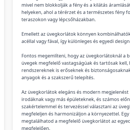
mivel nem blokkolják a fény és a kilátás áramlásá
helyeken, ahol a térérzet és a természetes fény fo
teraszokon vagy lépcsőházakban.
Emellett az üvegkorlátok könnyen kombinálható
acéllal vagy fával, így különleges és egyedi design
Fontos megemlíteni, hogy az üvegkorlátoknál a 
üvegek megfelelő vastagságúak és tartósak kell, 
rendszereknek is erőseknek és biztonságosaknak 
anyagok és a szakszerű telepítés.
Az üvegkorlátok elegáns és modern megjelenést
irodáknak vagy más épületeknek, és számos előn
szakértelemmel és tervezéssel választani az üveg
megfeleljen és harmonizáljon a környezettel. Eg
megtalálhatod a megfelelő üvegkorlátot az egyed
megfelelően.