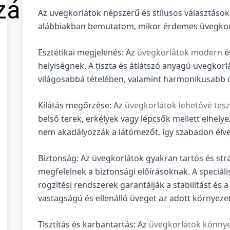
zálás
Az üvegkorlátok népszerű és stílusos választások
alábbiakban bemutatom, mikor érdemes üvegkorl
Esztétikai megjelenés: Az
üvegkorlátok modern
é
helyiségnek. A tiszta és átlátszó anyagú üvegkorl
világosabbá tételében, valamint harmonikusabb ö
Kilátás megőrzése: Az
üvegkorlátok lehetővé tesz
belső terek, erkélyek vagy lépcsők mellett elhelye
nem akadályozzák a látómezőt, így szabadon élv
Biztonság: Az üvegkorlátok gyakran tartós és st
megfelelnek a biztonsági előírásoknak. A speciál
rögzítési rendszerek garantálják a stabilitást és 
vastagságú és ellenálló üveget az adott környeze
Tisztítás és karbantartás: Az
üvegkorlátok könnye