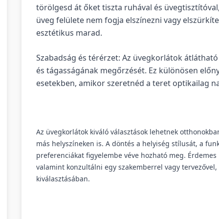
törölgesd át őket tiszta ruhával és üvegtisztítóval
üveg felülete nem fogja elszínezni vagy elszürkíte
esztétikus marad.
Szabadság és térérzet: Az üvegkorlátok átlátható 
és tágasságának megőrzését. Ez különösen előny
esetekben, amikor szeretnéd a teret optikailag n
Az üvegkorlátok kiváló választások lehetnek otthonokba
más helyszíneken is. A döntés a helyiség stílusát, a fun
preferenciákat figyelembe véve hozható meg. Érdemes 
valamint konzultálni egy szakemberrel vagy tervezővel, 
kiválasztásában.