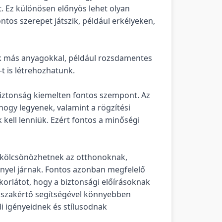
t. Ez különösen előnyös lehet olyan
ntos szerepet játszik, például erkélyeken,
k más anyagokkal, például rozsdamentes
-t is létrehozhatunk.
biztonság kiemelten fontos szempont. Az
hogy legyenek, valamint a rögzítési
kell lenniük. Ezért fontos a minőségi
 kölcsönözhetnek az otthonoknak,
nyel járnak. Fontos azonban megfelelő
korlátot, hogy a biztonsági előírásoknak
y szakértő segítségével könnyebben
i igényeidnek és stílusodnak