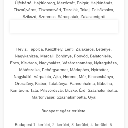
Újfehértó, Hajdúdorog, Mezőcsát, Polgár, Hajdúnánás,
Tiszaújváros, Tiszavasvári, Tiszalök, Tokaj, Felsőzsolca,
Szikszó, Szerencs, Sárospatak, Zalaszentgrót
Hévíz, Tapolca, Keszthely, Lenti, Zalakaros, Letenye,
Nagykanizsa, Marcali, Böhönye, Fonyód, Balatonlelle,
Encs, Kisvárda, Nagyhalász, Vásárosnamény, Nyíregyháza,
Mátészalka, Fehérgyarmat, Máriapócs, Nyírbátor,
Nagykálló, Várpalota, Ajka, Herend, Mór, Kincsesbánya,
Oroszlány, Kisbér, Tatabánya, Pannonhalma, Bábolna,
Komárom, Tata, Pilisvörösvár, Bicske, Érd, Százhalombatta,
Martonvásár, Százhalombatta, Gyál
Budapest egész területe:
Budapest
1. kerület
,
2. kerület
,
3. kerület
,
4. kerület
,
5.