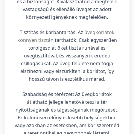
és a biztonságot. Kiválaszthatod a megfelelő
vastagságú és ellenálló üveget az adott
környezeti igényeknek megfelelően.
Tisztítás és karbantartás: Az
üvegkorlátok
könnyen tisztán
tarthatók. Csak egyszerűen
törölgesd át őket tiszta ruhával és
üvegtisztítóval, és visszanyerik eredeti
csillogásukat. Az üveg felülete nem fogja
elszínezni vagy elszürkíteni a korlátot, így
hosszú távon is esztétikus marad.
Szabadság és térérzet: Az üvegkorlátok
átlátható jellege lehetővé teszi a tér
nyitottságának és tágasságának megőrzését.
Ez különösen előnyös kisebb helyiségekben
vagy azokban az esetekben, amikor szeretnéd
a teret optikailag nagyobbnak láttatni.