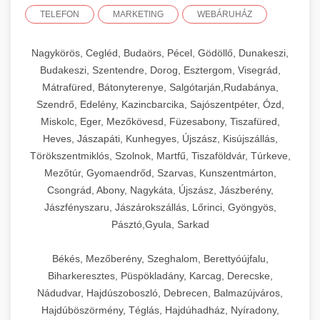
TELEFON
MARKETING
WEBÁRUHÁZ
Nagykörös, Cegléd, Budaörs, Pécel, Gödöllő, Dunakeszi,
Budakeszi, Szentendre, Dorog, Esztergom, Visegrád,
Mátrafüred, Bátonyterenye, Salgótarján,Rudabánya,
Szendrő, Edelény, Kazincbarcika, Sajószentpéter, Ózd,
Miskolc, Eger, Mezőkövesd, Füzesabony, Tiszafüred,
Heves, Jászapáti, Kunhegyes, Újszász, Kisújszállás,
Törökszentmiklós, Szolnok, Martfű, Tiszaföldvár, Túrkeve,
Mezőtúr, Gyomaendrőd, Szarvas, Kunszentmárton,
Csongrád, Abony, Nagykáta, Újszász, Jászberény,
Jászfényszaru, Jászárokszállás, Lőrinci, Gyöngyös,
Pásztó,Gyula, Sarkad
Békés, Mezőberény, Szeghalom, Berettyóújfalu,
Biharkeresztes, Püspökladány, Karcag, Derecske,
Nádudvar, Hajdúszoboszló, Debrecen, Balmazújváros,
Hajdúböszörmény, Téglás, Hajdúhadház, Nyíradony,