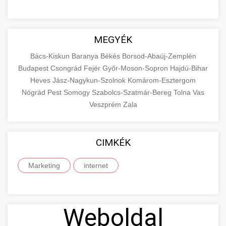
MEGYÉK
Bács-Kiskun
Baranya
Békés
Borsod-Abaúj-Zemplén
Budapest
Csongrád
Fejér
Győr-Moson-Sopron
Hajdú-Bihar
Heves
Jász-Nagykun-Szolnok
Komárom-Esztergom
Nógrád
Pest
Somogy
Szabolcs-Szatmár-Bereg
Tolna
Vas
Veszprém
Zala
CIMKÉK
Marketing
internet
Weboldal