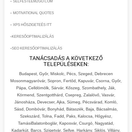
-
SELFESTEEM2GO.COM
-
MOTIVATIONAL QUOTES
-
XPS HŐSZIGETEÉS ITT
-
KERESŐOPTIMALIZÁLÁS
-
SEO KERESŐOPTIMALIZÁLÁS
TANÁCSADÁS A KÖVETKEZŐ
TELEPÜLÉSEKEN:
Budapest, Győr, Miskolc, Pécs, Szeged, Debrecen
Mosonmagyaróvár, Sopron, Fertőd, Kapuvár, Csorna, Győr,
Pápa, Celldömölk, Sárvár, Kőszeg, Szombathely, Ják,
Körmend, Szentgotthárd, Csepreg, Zalalövő, Vasvár,
Jánosháza, Devecser, Ajka, Sümeg, Pécsvárad, Komló,
Sásd, Dombóvár, Bonyhád, Bátaszék, Baja, Bácsalmás,
Szekszárd, Tolna, Fadd, Paks, Kalocsa, Hőgyész,
TamásiBalatonboglár, Kaposvár, Csurgó, Nagyatád,
Kadarkút, Barcs, Szigetvár, Sellye, Harkány, Siklós, Villány,