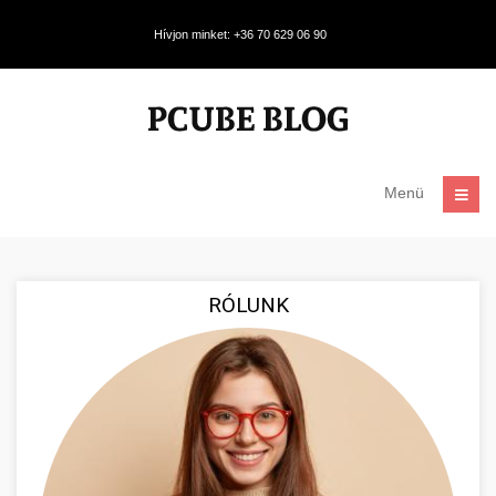
Hívjon minket: +36 70 629 06 90
Menü
RÓLUNK