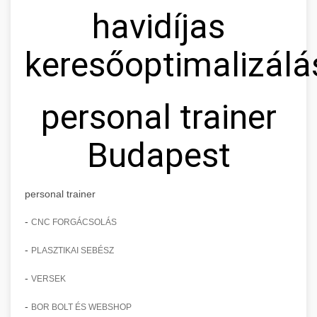
havidíjas
keresőoptimalizálá
personal trainer
Budapest
personal trainer
-
CNC FORGÁCSOLÁS
-
PLASZTIKAI SEBÉSZ
-
VERSEK
-
BOR BOLT ÉS WEBSHOP