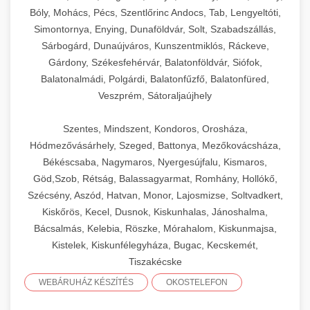
Bóly, Mohács, Pécs, Szentlőrinc Andocs, Tab, Lengyeltóti,
Simontornya, Enying, Dunaföldvár, Solt, Szabadszállás,
Sárbogárd, Dunaújváros, Kunszentmiklós, Ráckeve,
Gárdony, Székesfehérvár, Balatonföldvár, Siófok,
Balatonalmádi, Polgárdi, Balatonfűzfő, Balatonfüred,
Veszprém, Sátoraljaújhely
Szentes, Mindszent, Kondoros, Orosháza,
Hódmezővásárhely, Szeged, Battonya, Mezőkovácsháza,
Békéscsaba, Nagymaros, Nyergesújfalu, Kismaros,
Göd,Szob, Rétság, Balassagyarmat, Romhány, Hollókő,
Szécsény, Aszód, Hatvan, Monor, Lajosmizse, Soltvadkert,
Kiskőrös, Kecel, Dusnok, Kiskunhalas, Jánoshalma,
Bácsalmás, Kelebia, Röszke, Mórahalom, Kiskunmajsa,
Kistelek, Kiskunfélegyháza, Bugac, Kecskemét,
Tiszakécske
WEBÁRUHÁZ KÉSZÍTÉS
OKOSTELEFON