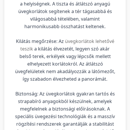
a helyiségnek. A tiszta és átlátszó anyagú
üvegkorlátok segítenek a tér tágasabbá és
világosabbá tételében, valamint
harmonikusabb összhatást keltenek.
Kilátás megőrzése: Az
üvegkorlátok lehetővé
teszik
a kilátás élvezetét, legyen szó akár
belső terek, erkélyek vagy lépcsők mellett
elhelyezett korlátokról. Az átlátszó
üvegfelületek nem akadályozzák a látómezőt,
így szabadon élvezheted a panorámát.
Biztonság: Az üvegkorlátok gyakran tartós és
strapabíró anyagokból készülnek, amelyek
megfelelnek a biztonsági előírásoknak. A
speciális üvegezési technológiák és a masszív
rögzítési rendszerek garantálják a stabilitást