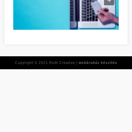
Ne feledje ezeket a tippeket, amikor online vásárol! Zala megye
Copyright © 2021
Roth Creative |
webáruház készítés